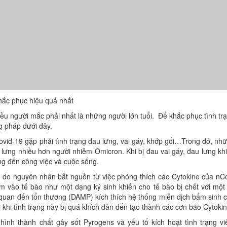
hắc phục hiệu quả nhất
iều người mắc phải nhất là những người lớn tuổi. Để khắc phục tình tr
g pháp dưới đây.
id-19 gặp phải tình trạng đau lưng, vai gáy, khớp gối…Trong đó, nh
u lưng nhiều hơn người nhiễm Omicron. Khi bị đau vai gáy, đau lưng kh
ng đến công việc và cuộc sống.
ể do nguyên nhân bắt nguồn từ việc phóng thích các Cytokine của nC
m vào tế bào như một dạng ký sinh khiến cho tế bào bị chết với một
n quan đến tổn thương (DAMP) kích thích hệ thống miễn dịch bẩm sinh 
 khi tình trạng này bị quá khích dẫn đến tạo thành các cơn bão Cytokin
hình thành chất gây sốt Pyrogens và yếu tố kích hoạt tình trạng v