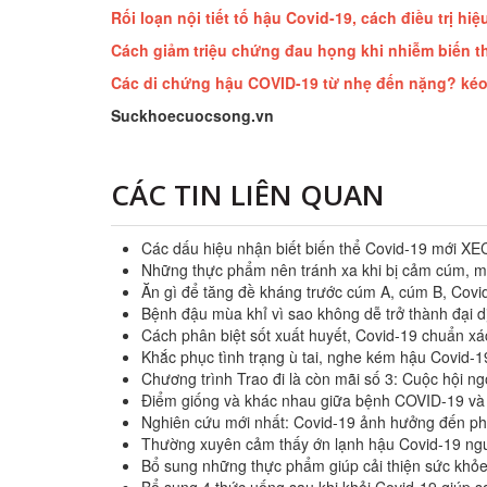
Rối loạn nội tiết tố hậu Covid-19, cách điều trị hi
Cách giảm triệu chứng đau họng khi nhiễm biến 
Các di chứng hậu COVID-19 từ nhẹ đến nặng? kéo
Suckhoecuocsong.vn
CÁC TIN LIÊN QUAN
Các dấu hiệu nhận biết biến thể Covid-19 mới XE
Những thực phẩm nên tránh xa khi bị cảm cúm, m
Ăn gì để tăng đề kháng trước cúm A, cúm B, Covid
Bệnh đậu mùa khỉ vì sao không dễ trở thành đại 
Cách phân biệt sốt xuất huyết, Covid-19 chuẩn xá
Khắc phục tình trạng ù tai, nghe kém hậu Covid-1
Chương trình Trao đi là còn mãi số 3: Cuộc hội ng
Điểm giống và khác nhau giữa bệnh COVID-19 v
Nghiên cứu mới nhất: Covid-19 ảnh hưởng đến ph
Thường xuyên cảm thấy ớn lạnh hậu Covid-19 ng
Bổ sung những thực phẩm giúp cải thiện sức khỏe