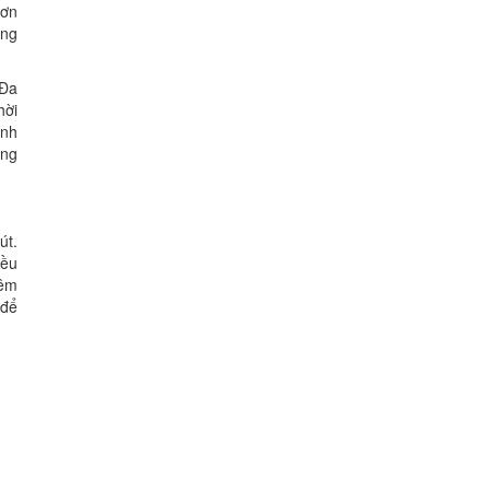
cơn
ờng
 Đa
hời
ính
ạng
út.
iều
iêm
 để