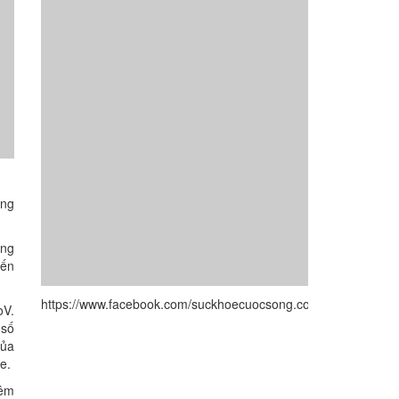
ạng
ững
iến
https://www.facebook.com/suckhoecuocsong.com.vn/
oV.
 số
của
e.
iêm