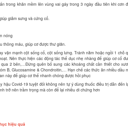
ấn trong khăn mềm lên vùng vai gáy trong 3 ngày đầu tiên khi cơn 
 giúp giảm sưng và cứng cổ.
ệm nóng
u thông máu, giúp cơ được thư giãn.
oay vặn mạnh cột sống cổ, cột sống lưng. Tránh nằm hoặc ngồi 1 chỗ 
 hoạt. Nên thực hiện các động tác thể dục nhẹ nhàng để giúp cơ cổ đ
u qua 2 bên,…Đừng quên bổ sung các khoáng chất cần thiết cho xư
hóm B, Glucosamine & Chondroitin,… Hạn chế các thức ăn nhiều dầu 
 gian này để giúp cơ thể nhanh chóng được hồi phục
y hậu Covid-19 tuyệt đối không nên tự ý dùng thuốc điều trị dẫn đến 
nh trở nên trầm trọng mà còn để lại nhiều di chứng hơn
ục hiệu quả