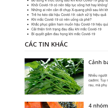
Bổ sung 4 thức uống sau khi khỏi Covid-19 giúp s
Khỏi Covid-19 có nên tiếp tục xông hơi hay không
Những ai nên cần đi chụp X-quang phổi sau khi k
Trẻ ho kéo dài hậu Covid-19: cách xử lý hiệu quả
Khi mắc Covid-19 có nên uống cà phê?
Khắc phục giảm ham muốn hậu Covid-19 hiệu qua
Cải thiện tình trạng đau đầu khi mắc Covid-19
Bí quyết giảm đau họng khi mắc Covid-19
CÁC TIN KHÁC
Cảnh bá
Nhiều người 
cadimi. Tuy 
rau, mà phụ 
4 nhóm