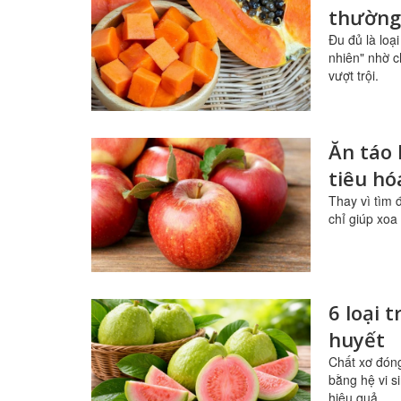
thường
Đu đủ là loạ
nhiên" nhờ c
vượt trội.
Ăn táo 
tiêu h
Thay vì tìm 
chỉ giúp xoa
6 loại 
huyết
Chất xơ đóng
bằng hệ vi s
hiệu quả.