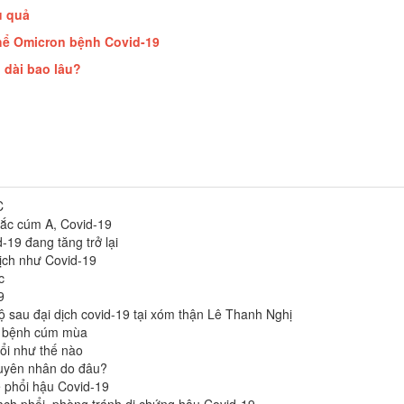
ệu quả
thể Omicron bệnh Covid-19
 dài bao lâu?
C
ắc cúm A, Covid-19
-19 đang tăng trở lại
dịch như Covid-19
c
9
ộ sau đại dịch covid-19 tại xóm thận Lê Thanh Nghị
à bệnh cúm mùa
ổi như thế nào
uyên nhân do đâu?
 phổi hậu Covid-19