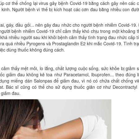
úp cơ thể chống lại virus gây bệnh Covid-19 bằng cách gây nên các 
kinh. Người bệnh vì thế bị kích hoạt các cơn đau bằng nhiều con đư
ai, gáy, đầu gối... nên gây đau nhức cho người bệnh nhiễm Covid-19.
 người bệnh nhiễm Covid-19 chỉ cảm thấy khó chịu trong một khoảng t
 khá nhiều người sau khi khỏi bệnh cảm thấy tình trạng đau nhức cấp t
 ra quá nhiều Pyrogens và Prostaglandin E2 khi mắc Covid-19. Tình tr
việc dùng thuốc không đúng cách.
cảm thấy mệt mỏi, lo lắng, chất lượng cuộc sống, sức khỏe bị giảm s
uốc giảm đau không kê toa như Paracetamol, Ibuprofen... theo đúng l
dụng miếng dán Salonpas để giảm đau, vì nó có chứa chất chống v
lat. Bác sĩ cũng có thể cho sử dụng thuốc giãn cơ như Decontractyl
 giảm đau.