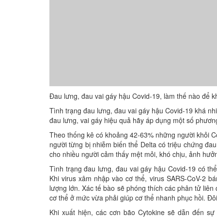
Đau lưng, đau vai gáy hậu Covid-19, làm thế nào để k
Tình trạng đau lưng, đau vai gáy hậu Covid-19 khá nh
đau lưng, vai gáy hiệu quả hãy áp dụng một số phươn
Theo thống kê có khoảng 42-63% những người khỏi Cov
người từng bị nhiễm biến thể Delta có triệu chứng đa
cho nhiều người cảm thấy mệt mỏi, khó chịu, ảnh hưở
Tình trạng đau lưng, đau vai gáy hậu Covid-19 có th
Khi virus xâm nhập vào cơ thể, virus SARS-CoV-2 bá
lượng lớn. Xác tế bào sẽ phóng thích các phân tử liê
cơ thể ở mức vừa phải giúp cơ thể nhanh phục hồi. Đôi
Khi xuất hiện, các cơn bão Cytokine sẽ dẫn đến sự 