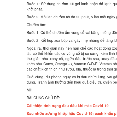
Bước 1: Sử dụng chườm túi gel lạnh hoặc đá lạnh qu
khởi phát.
Bước 2: Mỗi lần chườm tối đa 20 phút, 5 lần mỗi ngày
Chườm ấm:
Bước 1: Có thể chườm ấm vùng cổ vai bằng miếng đ
Bước 2: Kết hợp xoa bóp vai gáy nhẹ nhàng để tăng lư
Ngoài ra, thời gian này nên hạn chế các hoạt động x
lâu có thể khiến các cơ vùng cổ bị co cứng, kém linh
thư giãn như xoay cổ, ngửa đầu trước sau, xoay đầ
khớp như Canxi, Omega -3, Vitamin C-D-E, Vitamin n
các chất kích thích như rượu, bia, thuốc lá trong thời
Cuối cùng, dự phòng nguy cơ bị đau nhức lưng, vai gá
dụng. Tránh ảnh hưởng đến hiệu quả điều trị, khiến bệ
MH
BÀI CÙNG CHỦ ĐỀ:
Cải thiện tình trạng đau đầu khi mắc Covid-19
Đau nhức xương khớp hậu Covid-19: cách khắc ph