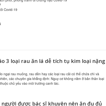
ạch phổi, phòng tránh di chứng hậu Covid-19
?
hỏi Covid-19
̉
o 3 loại rau ăn lá dễ tích tụ kim loại nặng
lo ngại rau muống, rau dền hay các loại rau cải có thể chứa chì và
nhiên, các chuyên gia khẳng định: Nguy cơ không nằm ở bản thân loại
thuộc chủ yếu vào môi trường canh tác.
 người được bác sĩ khuyên nên ăn đu đủ