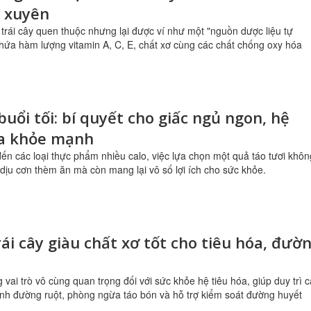
 xuyên
i trái cây quen thuộc nhưng lại được ví như một "nguồn dược liệu tự
hứa hàm lượng vitamin A, C, E, chất xơ cùng các chất chống oxy hóa
buổi tối: bí quyết cho giấc ngủ ngon, hệ
óa khỏe mạnh
đến các loại thực phẩm nhiều calo, việc lựa chọn một quả táo tươi khôn
 dịu cơn thèm ăn mà còn mang lại vô số lợi ích cho sức khỏe.
trái cây giàu chất xơ tốt cho tiêu hóa, đườ
 vai trò vô cùng quan trọng đối với sức khỏe hệ tiêu hóa, giúp duy trì 
inh đường ruột, phòng ngừa táo bón và hỗ trợ kiểm soát đường huyết