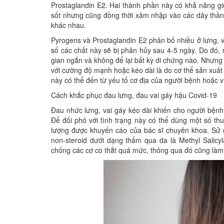
Prostaglandin E2. Hai thành phần này có khả năng gi
sốt nhưng cũng đồng thời xâm nhập vào các dây thần 
khác nhau.
Pyrogens và Prostaglandin E2 phân bố nhiều ở lưng, v
số các chất này sẽ bị phân hủy sau 4-5 ngày. Do đó,
gian ngắn và không để lại bất kỳ di chứng nào. Nhưng
với cường độ mạnh hoặc kéo dài là do cơ thể sản xuất
này có thể đến từ yếu tố cơ địa của người bệnh hoặc 
Cách khắc phục đau lưng, đau vai gáy hậu Covid-19
Đau nhức lưng, vai gáy kéo dài khiến cho người bệnh 
Để đối phó với tình trạng này có thể dùng một số th
lượng được khuyến cáo của bác sĩ chuyên khoa. Sử 
non-steroid dưới dạng thấm qua da là Methyl Salicy
chống các cơ co thắt quá mức, thông qua đó cũng làm