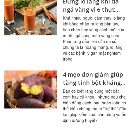
Đừng lo lắng khi da
ngả vàng vì 6 thực
phẩm này
Khá nhiều người cảm thấy lo lắng
khi bỗng nhận ra lòng bàn tay,
bàn chân hay vùng cánh mũi của
mình ngả sang màu vàng cam.
Phản ứng đầu tiên của đa số
chúng ta là hoang mang, lo lắng
về các bệnh lý gan mật nghiêm
trọng.
4 mẹo đơn giảm giúp
tăng tinh bột kháng
trong bữa ăn
Bạn có biết rằng cùng một bát
cơm hay củ khoai, nhưng nếu chế
biến đúng cách, bạn hoàn toàn có
thể biến chúng thành "trợ thủ" đắc
lực giúp kiểm soát cân nặng và ổn
định đường huyết?