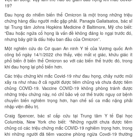
19?
Đau họng do nhiễm biến thể Omicron là một trong những triệu
chứng hàng đầu người mắc gặp phải. Panagis Galiatsatos, bác sĩ
tại Trung tâm Johns Hopkins Medicine ở Baltimore, Mỹ cho biết:
“Đau hoặc ngứa cổ họng là vấn đề không đáng lo ngại trước đó,
nhưng bây giờ là dấu hiệu ban đầu của Omicron”.
Một nghiên cứu do Cơ quan An ninh Y tế của Vương quốc Anh
công bố ngày 14/1/2022 cho thấy, việc mất vị giác, khứu giác ít
phổ biến ở biến thể Omicron so với các biến thể trước đó, trong
khi đau họng lại phổ biến hơn.
Các triệu chứng khi mắc Covid-19 như đau họng, chảy nước mũi
xảy ra như nhau ở cả người được tiêm chủng và chưa được tiêm
chủng COVID-19. Vaccine COVID-19 không phòng tránh được
những triệu chứng này, nó chỉ bảo vệ cơ thể trước nguy cơ bệnh
chuyển biến nghiêm trọng hơn, hạn chế số ca mắc nặng phải
nhập viện điều trị.
Craig Spencer, bác sĩ cấp cứu tại Trung tâm Y tế Đại học
Columbia, New York cho biết: “Những người chưa được tiêm
chủng có các triệu chứng mắc COVID-19 nghiêm trọng hơn, trong
khi những người đã tiêm vaccine phòng ngừa Covdi-19 thường