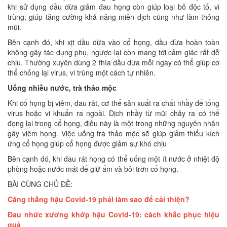
khi sử dụng dầu dừa giảm đau họng còn giúp loại bỏ độc tố, vi
trùng, giúp tăng cường khả năng miễn dịch cũng như làm thông
mũi.
Bên cạnh đó, khi xịt dầu dừa vào cổ họng, dầu dừa hoàn toàn
không gây tác dụng phụ, ngược lại còn mang tới cảm giác rất dễ
chịu. Thường xuyên dùng 2 thìa dầu dừa mỗi ngày có thể giúp cơ
thể chống lại virus, vi trùng một cách tự nhiên.
Uống nhiều nước, trà thảo mộc
Khi cổ họng bị viêm, đau rát, cơ thể sản xuất ra chất nhầy để tống
virus hoặc vi khuẩn ra ngoài. Dịch nhầy từ mũi chảy ra có thể
đọng lại trong cổ họng, điều này là một trong những nguyên nhân
gây viêm họng. Việc uống trà thảo mộc sẽ giúp giảm thiểu kích
ứng cổ họng giúp cổ họng được giảm sự khó chịu
Bên cạnh đó, khi đau rát họng có thể uống một ít nước ở nhiệt độ
phòng hoặc nước mát để giữ ẩm và bôi trơn cổ họng.
BÀI CÙNG CHỦ ĐỀ:
Căng thẳng hậu Covid-19 phải làm sao để cải thiện?
Đau nhức xương khớp hậu Covid-19: cách khắc phục hiệu
quả