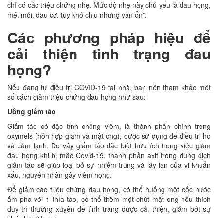
chỉ có các triệu chứng nhẹ. Mức độ nhẹ này chủ yếu là đau họng,
mệt mỏi, đau cơ, tuy khó chịu nhưng vẫn ổn”.
Các phương pháp hiệu để
cải thiện tình trạng đau
họng?
Nếu đang tự điều trị COVID-19 tại nhà, bạn nên tham khảo một
số cách giảm triệu chứng đau họng như sau:
Uống giấm táo
Giấm táo có đặc tính chống viêm, là thành phần chính trong
oxymels (hỗn hợp giấm và mật ong), được sử dụng để điều trị ho
và cảm lạnh. Do vậy giấm táo đặc biệt hữu ích trong việc giảm
đau họng khi bị mắc Covid-19, thành phần axit trong dung dịch
giấm táo sẽ giúp loại bỏ sự nhiễm trùng và lây lan của vi khuẩn
xấu, nguyên nhân gây viêm họng.
Để giảm các triệu chứng đau họng, có thể huống một cốc nước
ấm pha với 1 thìa táo, có thể thêm một chút mật ong nếu thích
duy trì thường xuyên để tình trạng được cải thiện, giảm bớt sự