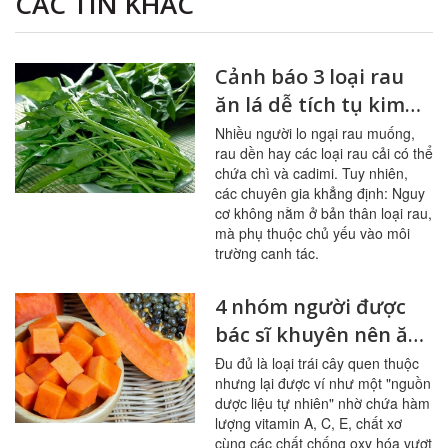
CÁC TIN KHÁC
Cảnh báo 3 loại rau
ăn lá dễ tích tụ kim
loại nặng
Nhiều người lo ngại rau muống,
rau dền hay các loại rau cải có thể
chứa chì và cadimi. Tuy nhiên,
các chuyên gia khẳng định: Nguy
cơ không nằm ở bản thân loại rau,
mà phụ thuộc chủ yếu vào môi
trường canh tác.
4 nhóm người được
bác sĩ khuyên nên ăn
đu đủ thường xuyên
Đu đủ là loại trái cây quen thuộc
nhưng lại được ví như một "nguồn
dược liệu tự nhiên" nhờ chứa hàm
lượng vitamin A, C, E, chất xơ
cùng các chất chống oxy hóa vượt