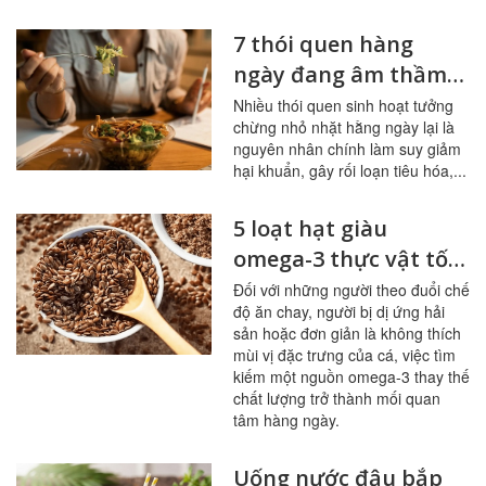
7 thói quen hàng
ngày đang âm thầm
tàn phá đường ruột
Nhiều thói quen sinh hoạt tưởng
chừng nhỏ nhặt hằng ngày lại là
nguyên nhân chính làm suy giảm
hại khuẩn, gây rối loạn tiêu hóa,...
5 loạt hạt giàu
omega-3 thực vật tốt
nhất cho người ít ăn
Đối với những người theo đuổi chế
độ ăn chay, người bị dị ứng hải
cá
sản hoặc đơn giản là không thích
mùi vị đặc trưng của cá, việc tìm
kiếm một nguồn omega-3 thay thế
chất lượng trở thành mối quan
tâm hàng ngày.
Uống nước đậu bắp