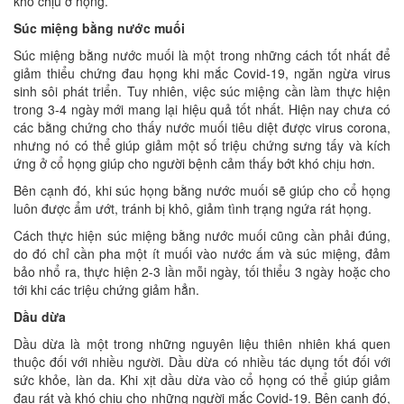
khó chịu ở họng.
Súc miệng bằng nước muối
Súc miệng bằng nước muối là một trong những cách tốt nhất để
giảm thiểu chứng đau họng khi mắc Covid-19, ngăn ngừa virus
sinh sôi phát triển. Tuy nhiên, việc súc miệng cần làm thực hiện
trong 3-4 ngày mới mang lại hiệu quả tốt nhất. Hiện nay chưa có
các bằng chứng cho thấy nước muối tiêu diệt được virus corona,
nhưng nó có thể giúp giảm một số triệu chứng sưng tấy và kích
ứng ở cổ họng giúp cho người bệnh cảm thấy bớt khó chịu hơn.
Bên cạnh đó, khi súc họng bằng nước muối sẽ giúp cho cổ họng
luôn được ẩm ướt, tránh bị khô, giảm tình trạng ngứa rát họng.
Cách thực hiện súc miệng bằng nước muối cũng cần phải đúng,
do đó chỉ cần pha một ít muối vào nước ấm và súc miệng, đảm
bảo nhổ ra, thực hiện 2-3 lần mỗi ngày, tối thiểu 3 ngày hoặc cho
tới khi các triệu chứng giảm hẳn.
Dầu dừa
Dầu dừa là một trong những nguyên liệu thiên nhiên khá quen
thuộc đối với nhiều người. Dầu dừa có nhiều tác dụng tốt đối với
sức khỏe, làn da. Khi xịt dầu dừa vào cổ họng có thể giúp giảm
đau rát và khó chịu cho những người mắc Covid-19. Bên cạnh đó,