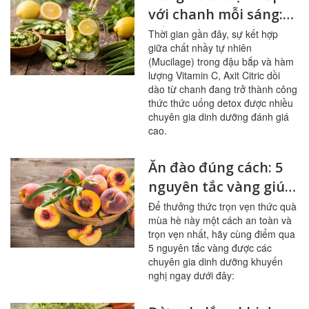
với chanh mỗi sáng:
bổ mạch máu, ổn
Thời gian gần đây, sự kết hợp
giữa chất nhầy tự nhiên
đường huyết
(Mucilage) trong đậu bắp và hàm
lượng Vitamin C, Axit Citric dồi
dào từ chanh đang trở thành công
thức thức uống detox được nhiều
chuyên gia dinh dưỡng đánh giá
cao.
Ăn đào đúng cách: 5
nguyên tắc vàng giúp
sạch mạch máu,
Để thưởng thức trọn vẹn thức quà
mùa hè này một cách an toàn và
tránh ngộ độc
trọn vẹn nhất, hãy cùng điểm qua
5 nguyên tắc vàng được các
chuyên gia dinh dưỡng khuyến
nghị ngay dưới đây: