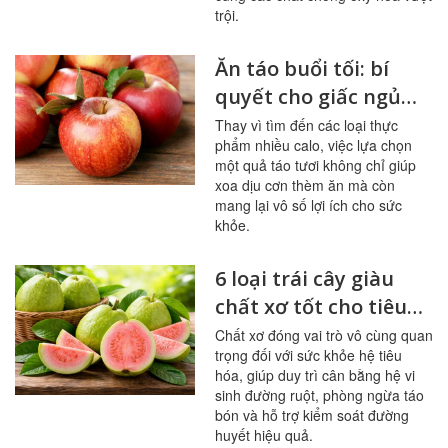
trội.
Ăn táo buổi tối: bí
quyết cho giấc ngủ
ngon, hệ tiêu hóa
Thay vì tìm đến các loại thực
phẩm nhiều calo, việc lựa chọn
khỏe mạnh
một quả táo tươi không chỉ giúp
xoa dịu cơn thèm ăn mà còn
mang lại vô số lợi ích cho sức
khỏe.
6 loại trái cây giàu
chất xơ tốt cho tiêu
hóa, đường huyết
Chất xơ đóng vai trò vô cùng quan
trọng đối với sức khỏe hệ tiêu
hóa, giúp duy trì cân bằng hệ vi
sinh đường ruột, phòng ngừa táo
bón và hỗ trợ kiểm soát đường
huyết hiệu quả.