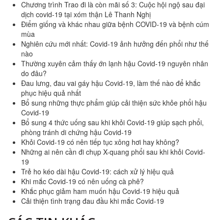
Chương trình Trao đi là còn mãi số 3: Cuộc hội ngộ sau đại
dịch covid-19 tại xóm thận Lê Thanh Nghị
Điểm giống và khác nhau giữa bệnh COVID-19 và bệnh cúm
mùa
Nghiên cứu mới nhất: Covid-19 ảnh hưởng đến phổi như thế
nào
Thường xuyên cảm thấy ớn lạnh hậu Covid-19 nguyên nhân
do đâu?
Đau lưng, đau vai gáy hậu Covid-19, làm thế nào để khắc
phục hiệu quả nhất
Bổ sung những thực phẩm giúp cải thiện sức khỏe phổi hậu
Covid-19
Bổ sung 4 thức uống sau khi khỏi Covid-19 giúp sạch phổi,
phòng tránh di chứng hậu Covid-19
Khỏi Covid-19 có nên tiếp tục xông hơi hay không?
Những ai nên cần đi chụp X-quang phổi sau khi khỏi Covid-
19
Trẻ ho kéo dài hậu Covid-19: cách xử lý hiệu quả
Khi mắc Covid-19 có nên uống cà phê?
Khắc phục giảm ham muốn hậu Covid-19 hiệu quả
Cải thiện tình trạng đau đầu khi mắc Covid-19