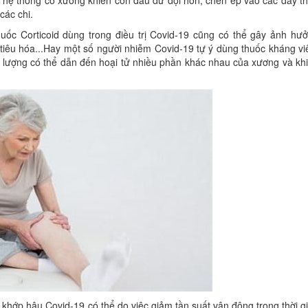
 hệ thống cơ xương khiến cơn đau dữ dội hơn, chèn ép vào các dây th
các chi.
huốc Corticoid dùng trong điều trị Covid-19 cũng có thể gây ảnh hư
êu hóa...Hay một số người nhiễm Covid-19 tự ý dùng thuốc kháng v
ều lượng có thể dẫn đến hoại tử nhiều phần khác nhau của xương và kh
 khớp hậu Covid-19 có thể do việc giảm tần suất vận động trong thời g