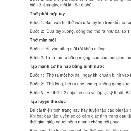
hiện 3 lần/ngày, mỗi lần 5-10 phút
Thở phối hợp tay
Bước 1: Bạn vừa hít thở vừa đưa tay lên trên để mở rộ
Bước 2: Đưa tay xuống, đồng thời thở ra như bài số 1.
Thở mím môi
Bước 1: Hít vào bằng mũi rồi khép miệng
Bước 2: Từ từ thở ra bằng miệng, sao cho thời gian thở
Tập mạnh cơ hô hấp bằng bình nước
Bước 1: Thở ra một hơi dài, ngay khi chuẩn bị hít và
Bước 2: Thả lỏng, thở ra nhẹ nhàng, không gắng sức.
Bước 3: Hít thở 1-2 nhịp thở sâu và lặp lại kỹ thuật. B
Tập luyện thể dục
Để cải thiện tình trạng này hãy luyện tập các bài tậ
Khi bắt đầu tập luyện sẽ có cảm giác tình trạng đau 
thời gian giúp người bệnh nhanh chóng hồi phục.
Bên cạnh tập luyện các bài tập thở, các bài tập ph