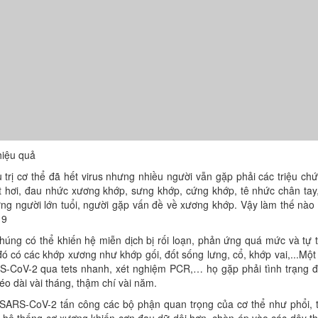
iệu quả
rị cơ thể đã hết virus nhưng nhiều người vẫn gặp phải các triệu chư
ở hụt hơi, đau nhức xương khớp, sưng khớp, cứng khớp, tê nhức chân ta
ng người lớn tuổi, người gặp vấn đề về xương khớp. Vậy làm thế nào 
19
́ng có thể khiến hệ miễn dịch bị rối loạn, phản ứng quá mức và tự 
có các khớp xương như khớp gối, đốt sống lưng, cổ, khớp vai,...Một 
SARS-CoV-2 qua tets nhanh, xét nghiệm PCR,… họ gặp phải tình trạng 
 kéo dài vài tháng, thậm chí vài năm.
us SARS-CoV-2 tấn công các bộ phận quan trọng của cơ thể như phổi, 