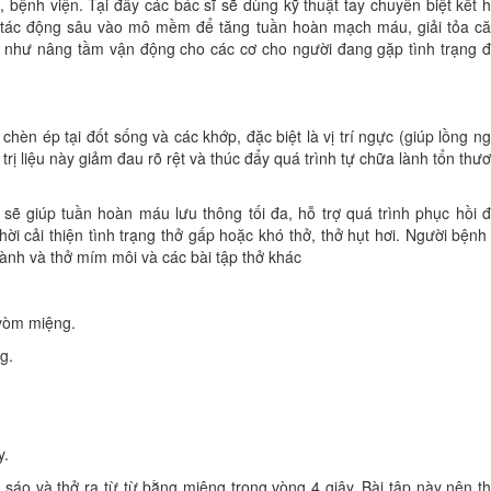
́, bệnh viện. Tại đây các bác sĩ sẽ dùng kỹ thuật tay chuyên biệt kết 
để tác động sâu vào mô mềm để tăng tuần hoàn mạch máu, giải tỏa c
 như nâng tầm vận động cho các cơ cho người đang gặp tình trạng 
 chèn ép tại đốt sống và các khớp, đặc biệt là vị trí ngực (giúp lồng n
 trị liệu này giảm đau rõ rệt và thúc đẩy quá trình tự chữa lành tổn thư
sẽ giúp tuần hoàn máu lưu thông tối đa, hỗ trợ quá trình phục hồi 
i cải thiện tình trạng thở gấp hoặc khó thở, thở hụt hơi. Người bệnh
h và thở mím môi và các bài tập thở khác
 vòm miệng.
g.
y.
 sáo và thở ra từ từ bằng miệng trong vòng 4 giây. Bài tập này nên t