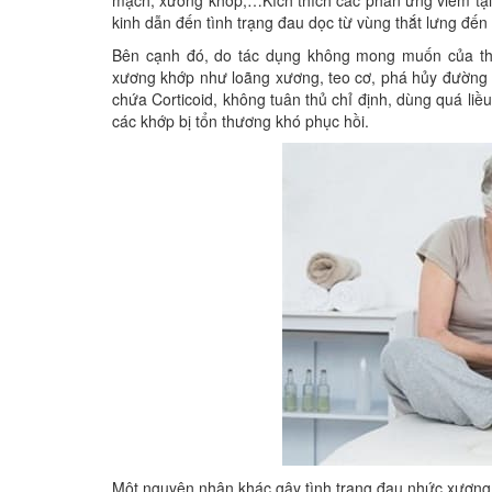
mạch, xương khớp,…Kích thích các phản ứng viêm tại
kinh dẫn đến tình trạng đau dọc từ vùng thắt lưng đến 
Bên cạnh đó, do tác dụng không mong muốn của t
xương khớp như loãng xương, teo cơ, phá hủy đường ti
chứa Corticoid, không tuân thủ chỉ định, dùng quá li
các khớp bị tổn thương khó phục hồi.
Một nguyên nhân khác gây tình trạng đau nhức xương