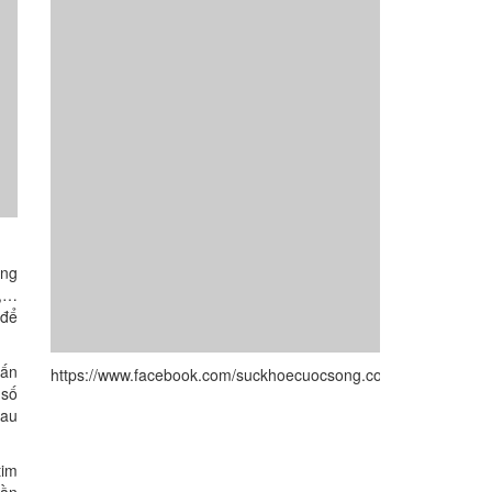
́ng
y,…
để
tấn
https://www.facebook.com/suckhoecuocsong.com.vn/
số
đau
tim