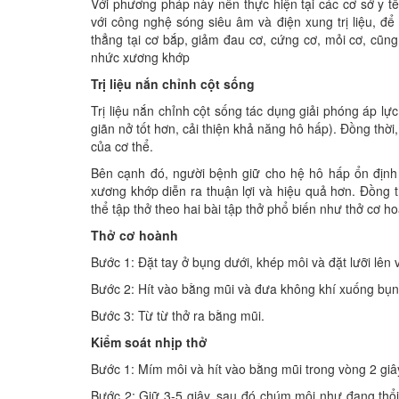
Với phương pháp này nên thực hiện tại các cơ sở y tê
với công nghệ sóng siêu âm và điện xung trị liệu, 
thẳng tại cơ bắp, giảm đau cơ, cứng cơ, mỏi cơ, cũng
nhức xương khớp
Trị liệu nắn chỉnh cột sống
Trị liệu nắn chỉnh cột sống tác dụng giải phóng áp lực
giãn nở tốt hơn, cải thiện khả năng hô hấp). Đồng thời,
của cơ thể.
Bên cạnh đó, người bệnh giữ cho hệ hô hấp ổn định 
xương khớp diễn ra thuận lợi và hiệu quả hơn. Đồng thờ
thể tập thở theo hai bài tập thở phổ biến như thở cơ hoàn
Thở cơ hoành
Bước 1: Đặt tay ở bụng dưới, khép môi và đặt lưỡi lên
Bước 2: Hít vào bằng mũi và đưa không khí xuống bụn
Bước 3: Từ từ thở ra bằng mũi.
Kiểm soát nhịp thở
Bước 1: Mím môi và hít vào bằng mũi trong vòng 2 giâ
Bước 2: Giữ 3-5 giây, sau đó chúm môi như đang thổi