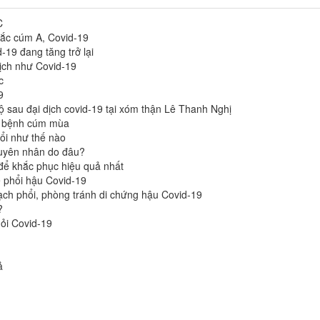
C
ắc cúm A, Covid-19
-19 đang tăng trở lại
dịch như Covid-19
c
9
ộ sau đại dịch covid-19 tại xóm thận Lê Thanh Nghị
à bệnh cúm mùa
ổi như thế nào
uyên nhân do đâu?
 để khắc phục hiệu quả nhất
 phổi hậu Covid-19
ạch phổi, phòng tránh di chứng hậu Covid-19
?
hỏi Covid-19
̉