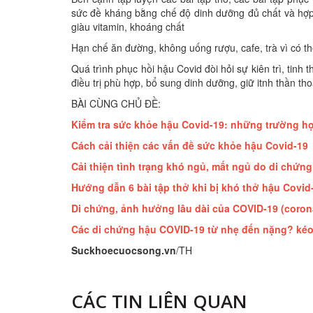
sức đề kháng bằng chế độ dinh dưỡng đủ chất và hợp l
giàu vitamin, khoáng chất
Hạn chế ăn đường, không uống rượu, cafe, trà vì có thể
Quá trình phục hồi hậu Covid đòi hỏi sự kiên trì, tinh
điều trị phù hợp, bổ sung dinh dưỡng, giữ itnh thần th
BÀI CÙNG CHỦ ĐỀ:
Kiểm tra sức khỏe hậu Covid-19: những trường h
Cách cải thiện các vấn đề sức khỏe hậu Covid-19
Cải thiện tình trạng khó ngủ, mất ngủ do di chứ
Hướng dẫn 6 bài tập thở khi bị khó thở hậu Covid
Di chứng, ảnh hưởng lâu dài của COVID-19 (coro
Các di chứng hậu COVID-19 từ nhẹ đến nặng? kéo
Suckhoecuocsong.vn
/TH
CÁC TIN LIÊN QUAN