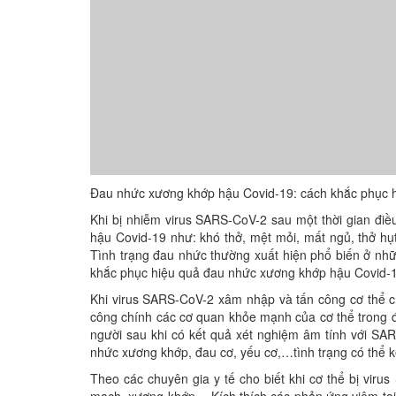
Đau nhức xương khớp hậu Covid-19: cách khắc phục h
Khi bị nhiễm virus SARS-CoV-2 sau một thời gian điều t
hậu Covid-19 như: khó thở, mệt mỏi, mất ngủ, th
Tình trạng đau nhức thường xuất hiện phổ biến ở nhữ
khắc phục hiệu quả đau nhức xương khớp hậu Covid-
Khi virus SARS-CoV-2 xâm nhập và tấn công cơ thể chu
công chính các cơ quan khỏe mạnh của cơ thể trong đó 
người sau khi có kết quả xét nghiệm âm tính với 
nhức xương khớp, đau cơ, yếu cơ,…tình trạng có thể
Theo các chuyên gia y tế cho biết khi cơ thể bị vir