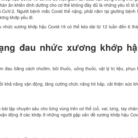
n ăn khiến dinh dưỡng cho cơ thể không đầy đủ là những yếu tố tố 
-CoV-2. Người bệnh mắc Covid thể nặng, phải nằm tại giường bệnh 
ương khớp yếu đi.
đau nhức xương khớp hậu Covid-19 có thể kéo dài từ 12 tuần đến 6 tha
trạng đau nhức xương khớp hâ
đau bằng cách chườm, bôi thuốc, uống thuốc, vật lý trị liệu, phục h
̣c hồi khả năng vận động, tăng cường chức năng hô hấp, cải thiện sức k
bài tập chuyên sâu cho từng vùng trên cơ thể (cổ, vai, lưng, tay chân.
ận động ở các khớp ở những người gặp vấn đề xương khớp hậu Cov