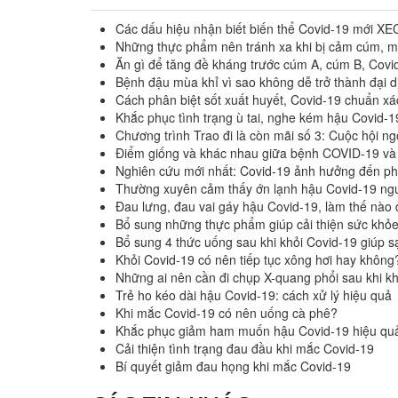
Các dấu hiệu nhận biết biến thể Covid-19 mới XE
Những thực phẩm nên tránh xa khi bị cảm cúm, m
Ăn gì để tăng đề kháng trước cúm A, cúm B, Covid
Bệnh đậu mùa khỉ vì sao không dễ trở thành đại 
Cách phân biệt sốt xuất huyết, Covid-19 chuẩn xá
Khắc phục tình trạng ù tai, nghe kém hậu Covid-1
Chương trình Trao đi là còn mãi số 3: Cuộc hội ng
Điểm giống và khác nhau giữa bệnh COVID-19 v
Nghiên cứu mới nhất: Covid-19 ảnh hưởng đến ph
Thường xuyên cảm thấy ớn lạnh hậu Covid-19 ng
Đau lưng, đau vai gáy hậu Covid-19, làm thế nào
Bổ sung những thực phẩm giúp cải thiện sức khỏe
Bổ sung 4 thức uống sau khi khỏi Covid-19 giúp s
Khỏi Covid-19 có nên tiếp tục xông hơi hay không
Những ai nên cần đi chụp X-quang phổi sau khi k
Trẻ ho kéo dài hậu Covid-19: cách xử lý hiệu quả
Khi mắc Covid-19 có nên uống cà phê?
Khắc phục giảm ham muốn hậu Covid-19 hiệu qua
Cải thiện tình trạng đau đầu khi mắc Covid-19
Bí quyết giảm đau họng khi mắc Covid-19