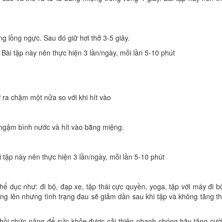
ng lồng ngực. Sau đó giữ hơi thở 3-5 giây.
 Bài tập này nên thực hiện 3 lần/ngày, mỗi lần 5-10 phút
 ra chậm một nửa so với khi hít vào
o ngậm bình nước và hít vào bằng miệng.
ài tập này nên thực hiện 3 lần/ngày, mỗi lần 5-10 phút
p thể dục như: đi bộ, đạp xe, tập thái cực quyền, yoga, tập với máy đi bô
tăng lên nhưng tình trạng đau sẽ giảm dần sau khi tập và không tăng t
ục hồi chức năng để sức khỏe được cải thiện nhanh chóng hãy tăng cư