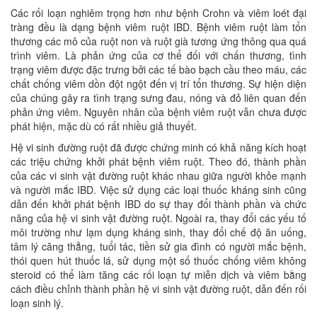
Các rối loạn nghiêm trọng hơn như bệnh Crohn và viêm loét đại
tràng đều là dạng bệnh viêm ruột IBD. Bệnh viêm ruột làm tổn
thương các mô của ruột non và ruột già tương ứng thông qua quá
trình viêm. Là phản ứng của cơ thể đối với chấn thương, tình
trạng viêm được đặc trưng bởi các tế bào bạch cầu theo máu, các
chất chống viêm dồn đột ngột đến vị trí tổn thương. Sự hiện diện
của chúng gây ra tình trạng sưng đau, nóng và đỏ liên quan đến
phản ứng viêm. Nguyên nhân của bệnh viêm ruột vẫn chưa được
phát hiện, mặc dù có rất nhiều giả thuyết.
Hệ vi sinh đường ruột đã được chứng minh có khả năng kích hoạt
các triệu chứng khởi phát bệnh viêm ruột. Theo đó, thành phần
của các vi sinh vật đường ruột khác nhau giữa người khỏe mạnh
và người mắc IBD. Việc sử dụng các loại thuốc kháng sinh cũng
dẫn đến khởi phát bệnh IBD do sự thay đổi thành phần và chức
năng của hệ vi sinh vật đường ruột. Ngoài ra, thay đổi các yếu tố
môi trường như lạm dụng kháng sinh, thay đổi chế độ ăn uống,
tâm lý căng thẳng, tuổi tác, tiền sử gia đình có người mắc bệnh,
thói quen hút thuốc lá, sử dụng một số thuốc chống viêm không
steroid có thể làm tăng các rối loạn tự miễn dịch và viêm bằng
cách điều chỉnh thành phần hệ vi sinh vật đường ruột, dẫn đến rối
loạn sinh lý.