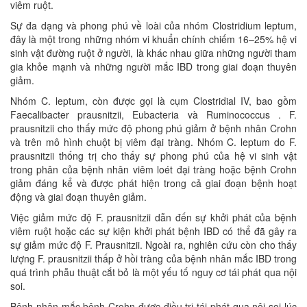
viêm ruột.
Sự đa dạng và phong phú về loài của nhóm Clostridium leptum,
đây là một trong những nhóm vi khuẩn chính chiếm 16–25% hệ vi
sinh vật đường ruột ở người, là khác nhau giữa những người tham
gia khỏe mạnh và những người mắc IBD trong giai đoạn thuyên
giảm.
Nhóm C. leptum, còn được gọi là cụm Clostridial IV, bao gồm
Faecalibacter prausnitzii, Eubacteria và Ruminococcus . F.
prausnitzii cho thấy mức độ phong phú giảm ở bệnh nhân Crohn
và trên mô hình chuột bị viêm đại tràng. Nhóm C. leptum do F.
prausnitzii thống trị cho thấy sự phong phú của hệ vi sinh vật
trong phân của bệnh nhân viêm loét đại tràng hoặc bệnh Crohn
giảm đáng kể và được phát hiện trong cả giai đoạn bệnh hoạt
động và giai đoạn thuyên giảm.
Việc giảm mức độ F. prausnitzii dẫn đến sự khởi phát của bệnh
viêm ruột hoặc các sự kiện khởi phát bệnh IBD có thể đã gây ra
sự giảm mức độ F. Prausnitzii. Ngoài ra, nghiên cứu còn cho thấy
lượng F. prausnitzii thấp ở hồi tràng của bệnh nhân mắc IBD trong
quá trình phẫu thuật cắt bỏ là một yếu tố nguy cơ tái phát qua nội
soi.
Bệnh nhân mắc bệnh Crohn được điều trị tái phát qua nội soi lúc