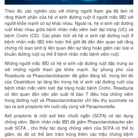
Theo đó, các nghiên cứu với những người tham gia đã làm rõ
rằng thành phần của hệ vi sinh đường ruột ở người mắc IBD với
người khỏe mạnh có sự khác nhau. Ngoài ra, hệ vi sinh vật đường
ruột khác nhau giữa bệnh nhân mắc viêm loét đại tràng (UC) và
bệnh Crohn (CD). Các phân tích về hệ vi sinh vật đường ruột ở
bệnh nhân mắc IBD trên toàn thế giới đã dẫn đến quan sát rằng
chứng rối loạn sinh lý liên quan đến sự tăng hoặc giảm các loài vi
khuẩn đường ruột cụ thể ở bệnh nhân mắc bệnh viêm ruột.
Những người mắc IBD có hệ vi sinh vật đường ruột đặc trưng so
với những người tham gia khỏe mạnh. Sự phong phú của
Roseburia và Phascolarctobacter đã giảm đáng kể, trong khi đó
của Clostridium lại tăng lên trong hệ vi sinh vật đường ruột của
bệnh nhân mắc viêm loét đại tràng hoặc bệnh Crohn. Roseburia
có liên quan đến việc sản xuất tế bào T điều hòa chống viêm
trong đường ruột và Phascolarctobacter chỉ tiêu thụ succinate và
tạo ra axit propionic khi nuôi cấy cùng với Paraprevotella.
Axit propionic là một axit béo chuỗi ngắn (SCFA) có tác dụng
chống viêm. Bệnh nhân mắc IBD đã giảm Phascolarctobacter sản
xuất SCFA , cho thấy tác dụng chống viêm của SCFA có thể bị
giảm, do đó có thể làm trầm trọng thêm các triệu chứng bệnh