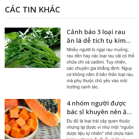
CÁC TIN KHÁC
Cảnh báo 3 loại rau
ăn lá dễ tích tụ kim
loại nặng
Nhiều người lo ngại rau muống,
rau dền hay các loại rau cải có thể
chứa chì và cadimi. Tuy nhiên,
các chuyên gia khẳng định: Nguy
cơ không nằm ở bản thân loại rau,
mà phụ thuộc chủ yếu vào môi
trường canh tác.
4 nhóm người được
bác sĩ khuyên nên ăn
đu đủ thường xuyên
Đu đủ là loại trái cây quen thuộc
nhưng lại được ví như một "nguồn
dược liệu tự nhiên" nhờ chứa hàm