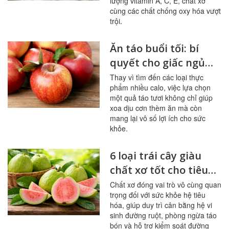
lượng vitamin A, C, E, chất xơ
cùng các chất chống oxy hóa vượt
trội.
Ăn táo buổi tối: bí
quyết cho giấc ngủ
ngon, hệ tiêu hóa
Thay vì tìm đến các loại thực
phẩm nhiều calo, việc lựa chọn
khỏe mạnh
một quả táo tươi không chỉ giúp
xoa dịu cơn thèm ăn mà còn
mang lại vô số lợi ích cho sức
khỏe.
6 loại trái cây giàu
chất xơ tốt cho tiêu
hóa, đường huyết
Chất xơ đóng vai trò vô cùng quan
trọng đối với sức khỏe hệ tiêu
hóa, giúp duy trì cân bằng hệ vi
sinh đường ruột, phòng ngừa táo
bón và hỗ trợ kiểm soát đường