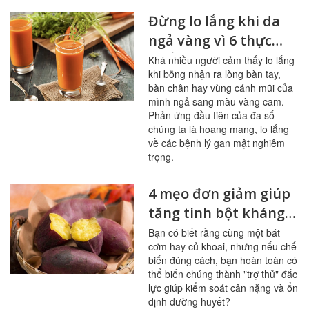
Đừng lo lắng khi da
ngả vàng vì 6 thực
phẩm này
Khá nhiều người cảm thấy lo lắng
khi bỗng nhận ra lòng bàn tay,
bàn chân hay vùng cánh mũi của
mình ngả sang màu vàng cam.
Phản ứng đầu tiên của đa số
chúng ta là hoang mang, lo lắng
về các bệnh lý gan mật nghiêm
trọng.
4 mẹo đơn giảm giúp
tăng tinh bột kháng
trong bữa ăn
Bạn có biết rằng cùng một bát
cơm hay củ khoai, nhưng nếu chế
biến đúng cách, bạn hoàn toàn có
thể biến chúng thành "trợ thủ" đắc
lực giúp kiểm soát cân nặng và ổn
định đường huyết?