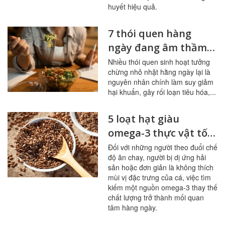
huyết hiệu quả.
7 thói quen hàng
ngày đang âm thầm
tàn phá đường ruột
Nhiều thói quen sinh hoạt tưởng
chừng nhỏ nhặt hằng ngày lại là
nguyên nhân chính làm suy giảm
hại khuẩn, gây rối loạn tiêu hóa,...
5 loạt hạt giàu
omega-3 thực vật tốt
nhất cho người ít ăn
Đối với những người theo đuổi chế
độ ăn chay, người bị dị ứng hải
cá
sản hoặc đơn giản là không thích
mùi vị đặc trưng của cá, việc tìm
kiếm một nguồn omega-3 thay thế
chất lượng trở thành mối quan
tâm hàng ngày.