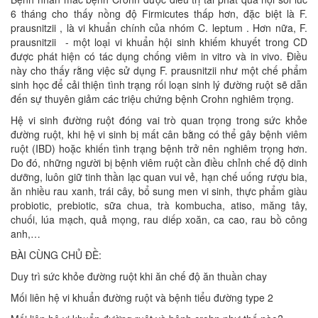
6 tháng cho thấy nồng độ Firmicutes thấp hơn, đặc biệt là F.
prausnitzii , là vi khuẩn chính của nhóm C. leptum . Hơn nữa, F.
prausnitzii - một loại vi khuẩn hội sinh khiếm khuyết trong CD
được phát hiện có tác dụng chống viêm in vitro và in vivo. Điều
này cho thấy rằng việc sử dụng F. prausnitzii như một chế phẩm
sinh học để cải thiện tình trạng rối loạn sinh lý đường ruột sẽ dẫn
đến sự thuyên giảm các triệu chứng bệnh Crohn nghiêm trọng.
Hệ vi sinh đường ruột đóng vai trò quan trọng trong sức khỏe
đường ruột, khi hệ vi sinh bị mất cân bằng có thể gây bệnh viêm
ruột (IBD) hoặc khiến tình trạng bệnh trở nên nghiêm trọng hơn.
Do đó, những người bị bệnh viêm ruột cần điều chỉnh chế độ dinh
dưỡng, luôn giữ tinh thần lạc quan vui vẻ, hạn chế uống rượu bia,
ăn nhiều rau xanh, trái cây, bổ sung men vi sinh, thực phẩm giàu
probiotic, prebiotic, sữa chua, trà kombucha, atiso, măng tây,
chuối, lúa mạch, quả mọng, rau diếp xoăn, ca cao, rau bồ công
anh,…
BÀI CÙNG CHỦ ĐỀ:
Duy trì sức khỏe đường ruột khi ăn chế độ ăn thuần chay
Mối liên hệ vi khuẩn đường ruột và bệnh tiểu đường type 2