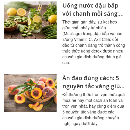
Uống nước đậu bắp
với chanh mỗi sáng:
bổ mạch máu, ổn
Thời gian gần đây, sự kết hợp
giữa chất nhầy tự nhiên
đường huyết
(Mucilage) trong đậu bắp và hàm
lượng Vitamin C, Axit Citric dồi
dào từ chanh đang trở thành công
thức thức uống detox được nhiều
chuyên gia dinh dưỡng đánh giá
cao.
Ăn đào đúng cách: 5
nguyên tắc vàng giúp
sạch mạch máu,
Để thưởng thức trọn vẹn thức quà
mùa hè này một cách an toàn và
tránh ngộ độc
trọn vẹn nhất, hãy cùng điểm qua
5 nguyên tắc vàng được các
chuyên gia dinh dưỡng khuyến
nghị ngay dưới đây: