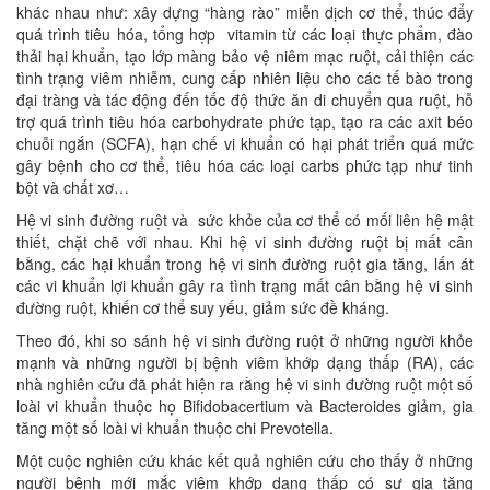
khác nhau như: xây dựng “hàng rào” miễn dịch cơ thể, thúc đẩy
quá trình tiêu hóa, tổng hợp vitamin từ các loại thực phẩm, đào
thải hại khuẩn, tạo lớp màng bảo vệ niêm mạc ruột, cải thiện các
tình trạng viêm nhiễm, cung cấp nhiên liệu cho các tế bào trong
đại tràng và tác động đến tốc độ thức ăn di chuyển qua ruột, hỗ
trợ quá trình tiêu hóa carbohydrate phức tạp, tạo ra các axit béo
chuỗi ngắn (SCFA), hạn chế vi khuẩn có hại phát triển quá mức
gây bệnh cho cơ thể, tiêu hóa các loại carbs phức tạp như tinh
bột và chất xơ…
Hệ vi sinh đường ruột và sức khỏe của cơ thể có mối liên hệ mật
thiết, chặt chẽ với nhau. Khi hệ vi sinh đường ruột bị mất cân
bằng, các hại khuẩn trong hệ vi sinh đường ruột gia tăng, lấn át
các vi khuẩn lợi khuẩn gây ra tình trạng mất cân bằng hệ vi sinh
đường ruột, khiến cơ thể suy yếu, giảm sức đề kháng.
Theo đó, khi so sánh hệ vi sinh đường ruột ở những người khỏe
mạnh và những người bị bệnh viêm khớp dạng thấp (RA), các
nhà nghiên cứu đã phát hiện ra rằng hệ vi sinh đường ruột một số
loài vi khuẩn thuộc họ Bifidobacertium và Bacteroides giảm, gia
tăng một số loài vi khuẩn thuộc chi Prevotella.
Một cuộc nghiên cứu khác kết quả nghiên cứu cho thấy ở những
người bệnh mới mắc viêm khớp dạng thấp có sự gia tăng