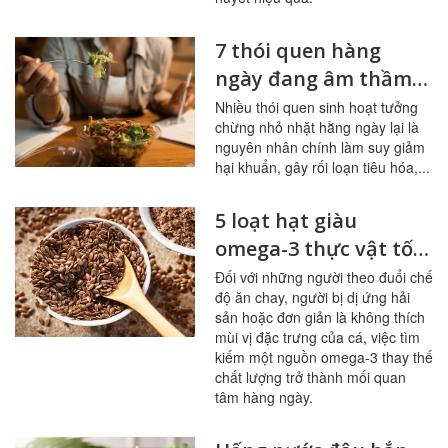
7 thói quen hàng
ngày đang âm thầm
tàn phá đường ruột
Nhiều thói quen sinh hoạt tưởng
chừng nhỏ nhặt hằng ngày lại là
nguyên nhân chính làm suy giảm
hại khuẩn, gây rối loạn tiêu hóa,...
5 loạt hạt giàu
omega-3 thực vật tốt
nhất cho người ít ăn
Đối với những người theo đuổi chế
độ ăn chay, người bị dị ứng hải
cá
sản hoặc đơn giản là không thích
mùi vị đặc trưng của cá, việc tìm
kiếm một nguồn omega-3 thay thế
chất lượng trở thành mối quan
tâm hàng ngày.