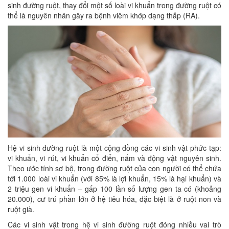
sinh đường ruột, thay đổi một số loài vi khuẩn trong đường ruột có
thể là nguyên nhân gây ra bệnh viêm khớp dạng thấp (RA).
Hệ vi sinh đường ruột là một cộng đồng các vi sinh vật phức tạp:
vi khuẩn, vi rút, vi khuẩn cổ điển, nấm và động vật nguyên sinh.
Theo ước tính sơ bộ, trong đường ruột của con người có thể chứa
tới 1.000 loài vi khuẩn (với 85% là lợi khuẩn, 15% là hại khuẩn) và
2 triệu gen vi khuẩn – gấp 100 lần số lượng gen ta có (khoảng
20.000), cư trú phần lớn ở hệ tiêu hóa, đặc biệt là ở ruột non và
ruột già.
Các vi sinh vật trong hệ vi sinh đường ruột đóng nhiều vai trò