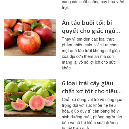
cùng các chất chống oxy hóa vượt
trội.
Ăn táo buổi tối: bí
quyết cho giấc ngủ
ngon, hệ tiêu hóa
Thay vì tìm đến các loại thực
phẩm nhiều calo, việc lựa chọn
khỏe mạnh
một quả táo tươi không chỉ giúp
xoa dịu cơn thèm ăn mà còn
mang lại vô số lợi ích cho sức
khỏe.
6 loại trái cây giàu
chất xơ tốt cho tiêu
hóa, đường huyết
Chất xơ đóng vai trò vô cùng quan
trọng đối với sức khỏe hệ tiêu
hóa, giúp duy trì cân bằng hệ vi
sinh đường ruột, phòng ngừa táo
bón và hỗ trợ kiểm soát đường
huyết hiệu quả.