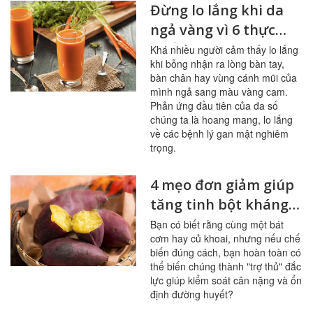
Đừng lo lắng khi da
ngả vàng vì 6 thực
phẩm này
Khá nhiều người cảm thấy lo lắng
khi bỗng nhận ra lòng bàn tay,
bàn chân hay vùng cánh mũi của
mình ngả sang màu vàng cam.
Phản ứng đầu tiên của đa số
chúng ta là hoang mang, lo lắng
về các bệnh lý gan mật nghiêm
trọng.
4 mẹo đơn giảm giúp
tăng tinh bột kháng
trong bữa ăn
Bạn có biết rằng cùng một bát
cơm hay củ khoai, nhưng nếu chế
biến đúng cách, bạn hoàn toàn có
thể biến chúng thành "trợ thủ" đắc
lực giúp kiểm soát cân nặng và ổn
định đường huyết?