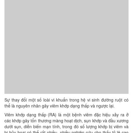
Sự thay đổi một số loài vi khuẩn trong hệ vi sinh đường ruột có
thể là nguyên nhân gây viêm khớp dạng thấp và ngược lại.
Viêm khớp dạng thấp (RA) là một bệnh viêm đặc hiệu xảy ra ở
các khớp gây tổn thương màng hoạt dịch, sụn khớp và đầu xương
dưới sụn, diễn biến mạn tính, trong đó số lượng khớp bị viêm và
bị hủy hoại có thể rất nhiều, nhiều nghiên cứu cho thấy tỷ lệ cao