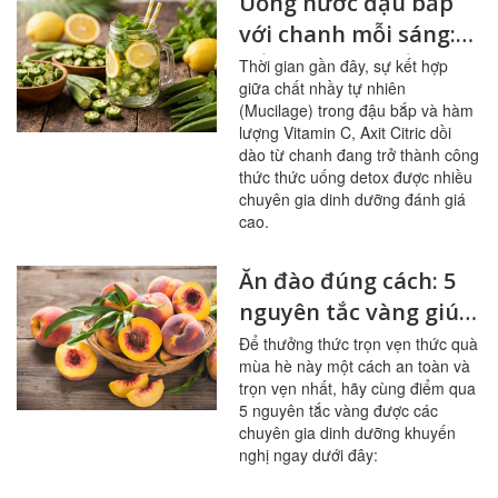
Uống nước đậu bắp
với chanh mỗi sáng:
bổ mạch máu, ổn
Thời gian gần đây, sự kết hợp
giữa chất nhầy tự nhiên
đường huyết
(Mucilage) trong đậu bắp và hàm
lượng Vitamin C, Axit Citric dồi
dào từ chanh đang trở thành công
thức thức uống detox được nhiều
chuyên gia dinh dưỡng đánh giá
cao.
Ăn đào đúng cách: 5
nguyên tắc vàng giúp
sạch mạch máu,
Để thưởng thức trọn vẹn thức quà
mùa hè này một cách an toàn và
tránh ngộ độc
trọn vẹn nhất, hãy cùng điểm qua
5 nguyên tắc vàng được các
chuyên gia dinh dưỡng khuyến
nghị ngay dưới đây: