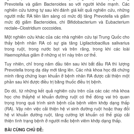
Prevotella và giảm Bacteroides so với người khỏe mạnh. Các
nghiên cứu tương tự sau khi đánh giá kết quả nghiên cứu, những
người mắc RA tiền lâm sàng có mức độ tăng Prevotella và giảm
mức độ giảm Bacteroides, chi Bifidobacterium và Eubacterium
rectale–Clostridium coccoides.
Một nghiên cứu khác của các nhà nghiên cứu tại Trung Quốc cho
thấy bệnh nhân RA có sự gia tăng Ligilactobacillus salivarius
trong ruột, trong nước bọt và trên răng, trong khi các loài
Haemophilus giảm ở những vị trí này trên cơ thể.
Tuy nhiên, chỉ trong năm đầu tiên sau khi bắt đầu RA thì lượng
Prevotella trong dạ dày mới tăng lên. Các nhà khoa học đã chứng
minh rằng chứng loạn khuẩn ở bệnh nhân RA được cải thiện một
phần sau khi được điều trị bằng thuốc điều trị bệnh.
Do dó, từ những kết quả nghiên cứu trên của các các nhà khoa
học cho thấyhệ vi khuẩn đường ruột có thể đóng vai trò quan
trọng trong quá trình sinh bệnh của bệnh viêm khớp dạng thấp
(RA). Vậy nên việc cải thiện hệ vi sinh đường ruột hoặc thay đổi
hệ vi khuẩn đường ruột, tăng cường lợi khuẩn có thể giúp cải
thiện tình trạng bệnh ở người mắc bệnh viêm khớp dạng thấp.
BÀI CÙNG CHỦ ĐỀ: