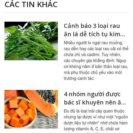
CÁC TIN KHÁC
Cảnh báo 3 loại rau
ăn lá dễ tích tụ kim
loại nặng
Nhiều người lo ngại rau muống,
rau dền hay các loại rau cải có thể
chứa chì và cadimi. Tuy nhiên,
các chuyên gia khẳng định: Nguy
cơ không nằm ở bản thân loại rau,
mà phụ thuộc chủ yếu vào môi
trường canh tác.
4 nhóm người được
bác sĩ khuyên nên ăn
đu đủ thường xuyên
Đu đủ là loại trái cây quen thuộc
nhưng lại được ví như một "nguồn
dược liệu tự nhiên" nhờ chứa hàm
lượng vitamin A, C, E, chất xơ