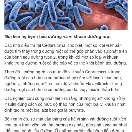
Mối liên hệ bệnh tiểu đường và vi khuẩn đường ruột
Các nhà điều tra tại Cedars-Sinai cho biết, một số loại vi khuẩn
được tìm thấy trong đường ruột có thể góp phần vào sự phát triển
của bệnh tiểu đường type 2, trong khi đó một số loại vi khuẩn
khác trong đường ruột có thể bảo vệ cơ thể khỏi bệnh tiểu đường.
Theo đó, những người có mức độ vi khuẩn Coprococcus trong
đường ruột cao hơn có xu hướng nhạy cảm với insulin cao hơn,
ngược lại những người có mức độ vi khuẩn Flavonifractor trong
đường ruột cao hơn có xu hướng có độ nhạy insulin thấp hơn.
Các nghiên cứu cũng phát hiện ra rằng những người không xử lý
insulin đúng cách có mức độ thấp hơn của một loại vi khuẩn nhất
định tạo ra một loại axit béo gọi là butyrate.
Bên cạnh đó, sự mất cân bằng của hệ vi sinh vật đường ruột kích
hoạt quá trình viêm và tổn thương oxy hóa, góp phần vào sự phát
triển của bệnh tiểu đường. Ở những người mắc bệnh tiểu đường