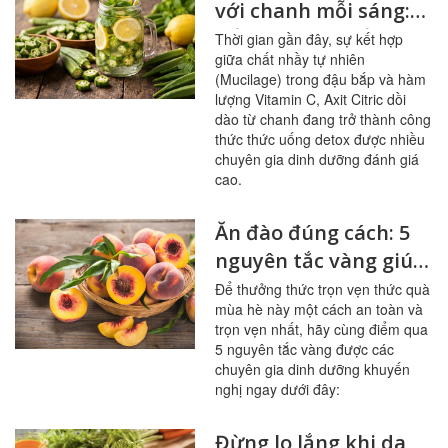
với chanh mỗi sáng:
bổ mạch máu, ổn
Thời gian gần đây, sự kết hợp
giữa chất nhầy tự nhiên
đường huyết
(Mucilage) trong đậu bắp và hàm
lượng Vitamin C, Axit Citric dồi
dào từ chanh đang trở thành công
thức thức uống detox được nhiều
chuyên gia dinh dưỡng đánh giá
cao.
Ăn đào đúng cách: 5
nguyên tắc vàng giúp
sạch mạch máu,
Để thưởng thức trọn vẹn thức quà
mùa hè này một cách an toàn và
tránh ngộ độc
trọn vẹn nhất, hãy cùng điểm qua
5 nguyên tắc vàng được các
chuyên gia dinh dưỡng khuyến
nghị ngay dưới đây:
Đừng lo lắng khi da