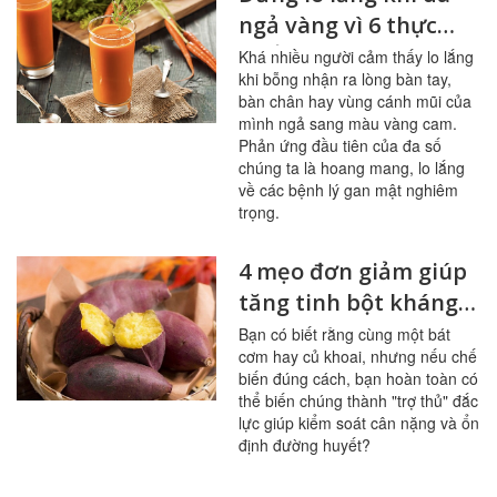
ngả vàng vì 6 thực
phẩm này
Khá nhiều người cảm thấy lo lắng
khi bỗng nhận ra lòng bàn tay,
bàn chân hay vùng cánh mũi của
mình ngả sang màu vàng cam.
Phản ứng đầu tiên của đa số
chúng ta là hoang mang, lo lắng
về các bệnh lý gan mật nghiêm
trọng.
4 mẹo đơn giảm giúp
tăng tinh bột kháng
trong bữa ăn
Bạn có biết rằng cùng một bát
cơm hay củ khoai, nhưng nếu chế
biến đúng cách, bạn hoàn toàn có
thể biến chúng thành "trợ thủ" đắc
lực giúp kiểm soát cân nặng và ổn
định đường huyết?