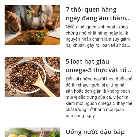
7 thói quen hàng
ngày đang âm thầm
tàn phá đường ruột
Nhiều thói quen sinh hoạt tưởng
chừng nhỏ nhặt hằng ngày lại là
nguyên nhân chính làm suy giảm
hại khuẩn, gây rối loạn tiêu hóa,...
5 loạt hạt giàu
omega-3 thực vật tốt
nhất cho người ít ăn
Đối với những người theo đuổi chế
độ ăn chay, người bị dị ứng hải
cá
sản hoặc đơn giản là không thích
mùi vị đặc trưng của cá, việc tìm
kiếm một nguồn omega-3 thay thế
chất lượng trở thành mối quan
tâm hàng ngày.
Uống nước đậu bắp