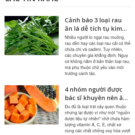
Cảnh báo 3 loại rau
ăn lá dễ tích tụ kim
loại nặng
Nhiều người lo ngại rau muống,
rau dền hay các loại rau cải có thể
chứa chì và cadimi. Tuy nhiên,
các chuyên gia khẳng định: Nguy
cơ không nằm ở bản thân loại rau,
mà phụ thuộc chủ yếu vào môi
trường canh tác.
4 nhóm người được
bác sĩ khuyên nên ăn
đu đủ thường xuyên
Đu đủ là loại trái cây quen thuộc
nhưng lại được ví như một "nguồn
dược liệu tự nhiên" nhờ chứa hàm
lượng vitamin A, C, E, chất xơ
cùng các chất chống oxy hóa vượt