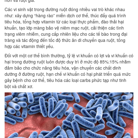
non và ruột già.
Các vi sinh vật trong đường ruột đóng nhiều vai trò khác nhau
như: xây dựng “hàng rào” miễn dịch cơ thể, thúc đẩy quá trình
tiêu hóa, tổng hợp vitamin từ các loại thực phẩm, đào thải hại
khuẩn, tạo lớp màng bảo vệ niêm mạc ruột, cải thiện các tình
trạng viêm nhiễm, cung cấp nhiên liệu cho các tế bào trong đại
tràng và tác động đến tốc độ thức ăn di chuyển qua ruột, tổng
hợp các vitamin thiết yếu.
Đối với một cơ thể bình thường, tỷ lệ vi khuẩn có lợi và vi khuẩn có
hại trong đường ruột luôn được duy trì ở mức độ 85%:15% nhằm
đảm bảo cho chức năng tiêu hóa, vận chuyển các chất dinh
dưỡng ở đường ruột, hạn chế vi khuẩn có hại phát triển quá mức
gây bệnh cho cơ thể, tiêu hóa các loại carbs phức tạp như tinh
bột và chất xơ.