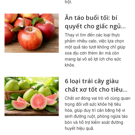
trội.
Ăn táo buổi tối: bí
quyết cho giấc ngủ
ngon, hệ tiêu hóa
Thay vì tìm đến các loại thực
phẩm nhiều calo, việc lựa chọn
khỏe mạnh
một quả táo tươi không chỉ giúp
xoa dịu cơn thèm ăn mà còn
mang lại vô số lợi ích cho sức
khỏe.
6 loại trái cây giàu
chất xơ tốt cho tiêu
hóa, đường huyết
Chất xơ đóng vai trò vô cùng quan
trọng đối với sức khỏe hệ tiêu
hóa, giúp duy trì cân bằng hệ vi
sinh đường ruột, phòng ngừa táo
bón và hỗ trợ kiểm soát đường
huyết hiệu quả.