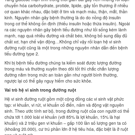
chuyển hóa carbohydrate, protide, lipide, gây tổn thương ở nhiều
cơ quan khác nhau, đặc biệt ở tim và mạch máu, thận, mắt, thần
kinh. Nguyên nhân gây bệnh thường là do do nồng độ insulin
trong cơ thể không ổn định (thiếu insulin hoặc thừa insulin). Ngoài
ra các nguyên nhân gây bệnh tiểu đường như lối sống kém lành
mạnh, nạp quá nhiều đường và chất béo, không bổ sung đầy đủ
chất xơ, hạn chế vận động…Không chỉ vậy rối loạn hệ vi sinh
đường ruột cũng là một trong những nguyên nhân dẫn đến bệnh
tiểu đường type 2.
Khi bị bệnh tiểu đường chúng ta kiểm soát được lượng đường
trong máu và thường xuyên theo dõi tốt thì chắc chắn lượng
đường nằm trong mức an toàn gần như người bình thường,
ngược lại có thể gây nguy hiểm cho sức khỏe.
Vai trò hệ vi sinh trong đường ruột
Hệ vi sinh đường ruột gồm một cộng đồng các vi sinh vật phức
tạp: vi khuẩn, vi rút, vi khuẩn cổ điển, nấm và động vật nguyên
sinh. Theo ước tính sơ bộ, trong đường ruột của con người có thể
chứa tới 1.000 loài vi khuẩn (với 85% là lợi khuẩn, 15% là hại
khuẩn) và 2 triệu gen vi khuẩn – gấp 100 lần số lượng gen ta có
(khoảng 20.000), cư trú phần lớn ở hệ tiêu hóa, đặc biệt là ở ruột