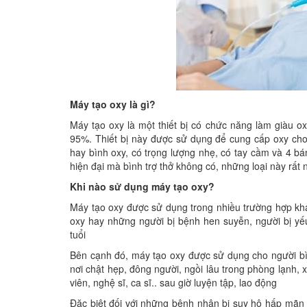
Máy tạo oxy là gì?
Máy tạo oxy là một thiết bị có chức năng làm giàu ox
95%. Thiết bị này được sử dụng để cung cấp oxy ch
hay bình oxy, có trọng lượng nhẹ, có tay cầm và 4 b
hiện đại mà bình trợ thở không có, những loại này rất 
Khi nào sử dụng máy tạo oxy?
Máy tạo oxy được sử dụng trong nhiều trường hợp khác
oxy hay những người bị bệnh hen suyễn, người bị yếu 
tuổi
Bên cạnh đó, máy tạo oxy được sử dụng cho người bì
nơi chật hẹp, đông người, ngồi lâu trong phòng lạnh, x
viên, nghệ sĩ, ca sĩ.. sau giờ luyện tập, lao động
Đặc biệt đối với những bệnh nhân bị suy hô hấp mãn t