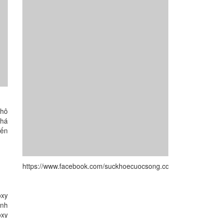
 hô
khá
iến
https://www.facebook.com/suckhoecuocsong.com.vn/
oxy
ình
oxy