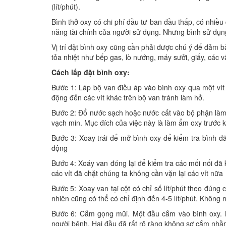
(lít/phút).
Bình thở oxy có chi phí đầu tư ban đầu thấp, có nhiều du
năng tài chính của người sử dụng. Nhưng bình sử dụng
Vị trí đặt bình oxy cũng cần phải được chú ý để đảm b
tỏa nhiệt như bếp gas, lò nướng, máy sưởi, giấy, các vậ
Cách lắp đặt bình oxy:
Bước 1: Láp bộ van điều áp vào bình oxy qua một vít 
động đến các vít khác trên bộ van tránh làm hở.
Bước 2: Đổ nước sạch hoặc nước cất vào bộ phận là
vạch min. Mục đích của việc này là làm ẩm oxy trước 
Bước 3: Xoay trái để mở bình oxy để kiểm tra bình đ
động
Bước 4: Xoáy van đóng lại để kiểm tra các mối nối đã
các vít đã chặt chúng ta không cần vặn lại các vít nữa
Bước 5: Xoay van tại cột có chỉ số lít/phút theo đúng 
nhiên cũng có thể có chỉ định đến 4-5 lít/phút. Không n
Bước 6: Cắm gọng mũi. Một đầu cắm vào bình oxy. 
người bệnh. Hai đầu đã rất rõ ràng không sợ cắm nhầ