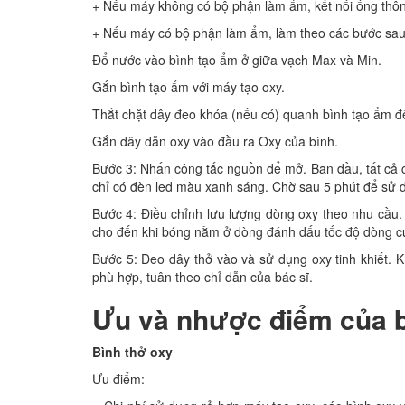
+ Nếu máy không có bộ phận làm ẩm, kết nối ống thôn
+ Nếu máy có bộ phận làm ẩm, làm theo các bước sau
Đổ nước vào bình tạo ẩm ở giữa vạch Max và Min.
Gắn bình tạo ẩm với máy tạo oxy.
Thắt chặt dây đeo khóa (nếu có) quanh bình tạo ẩm đ
Gắn dây dẫn oxy vào đầu ra Oxy của bình.
Bước 3: Nhấn công tắc nguồn để mở. Ban đầu, tất cả c
chỉ có đèn led màu xanh sáng. Chờ sau 5 phút để sử d
Bước 4: Điều chỉnh lưu lượng dòng oxy theo nhu cầu.
cho đến khi bóng nằm ở dòng đánh dấu tốc độ dòng cụ
Bước 5: Đeo dây thở vào và sử dụng oxy tinh khiết. 
phù hợp, tuân theo chỉ dẫn của bác sĩ.
Ưu và nhược điểm của b
Bình thở oxy
Ưu điểm: