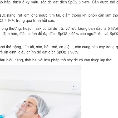
ô hấp, thiếu ô xy máu, sốc để đạt đích SpO2 > 94%. Cần được thở 
sức nặng, rút lõm lồng ngực, tím tái, giảm thông khí phổi) cần làm th
2 ≥ 94% trong quá trình hồi sức.
hông thường, hoặc mask có túi dự trữ, với lưu lượng ban đầu là 5 lít/p
 ổn định hơn, điều chỉnh để đạt đích SpO2 ≥ 90% cho người lớn, và SpO
hó thở nặng, tím tái, sốc, hôn mê, co giật.., cần cung cấp oxy trong 
trẻ ổn định, điều chỉnh để đạt đích SpO2 ≥ 96%.
ấu hiệu nặng, thất bại với liệu pháp thở oxy để có can thiệp kịp thời.