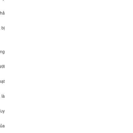
khả
 bị
ông
ưới
oạt
 là
Tuy
của