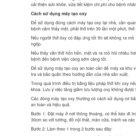
cải thiện sức khỏe, vừa tiết kiệm chi phí cho bệnh nhâ
Cách sử dụng máy tạo oxy
Để sử dụng đúng cách máy tạo oxy tại nhà, cần qua
bệnh cảm thấy mệt, phải thở trên 30 lần một phút, thở 
Nếu người thở ôxy có đáp ứng tốt thì sẽ không ra mồ
ngộp.
Nếu thấy vẫn thở hổn hển, mệt và ra mồ hôi nhiều hơ
bệnh đến bệnh viện càng sớm càng tốt.
Để sử dụng máy tạo oxy an toàn cần để máy xa khu vự
tra và bảo quản theo hướng dẫn của nhà sản xuất.
Trong quá trình điều trị bằng liệu pháp thở khí oxy 
khoa. Lưu ý việc tăng giảm lưu lượng oxy không được t
Các dòng máy tạo oxy thường có cách sử dụng cơ bả
an toàn và hiệu quả.
Bước 1: Đặt máy ở nơi thông thoáng, có thể kéo đi t
30cm so với tường, đồ nội thất, màn cửa, tránh xa các
Bước 2: Làm theo 1 trong 2 bước sau đây: