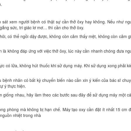
n.
n sát xem người bệnh có thật sự cần thở ôxy hay không. Nếu như ng
gắng sức, tri giác lơ mơ… thì cần cho thở ôxy.
 hôi, có thể ngồi dậy được, không còn cảm thấy mệt, không còn cảm g
n là không đáp ứng với việc thở ôxy, lúc này cần nhanh chóng đưa ng
c có lửa, không hút thuốc khi sử dụng máy. Khi sử dụng xong phải k
nếu bệnh nhân có bất kỳ chuyển biến nào cần xin ý kiến của bác sĩ chu
ự ý thực hiện.
n giống nhau, hãy làm theo các bước sau đây để sử dụng máy một c
rong phòng mà không bị hạn chế. Máy tạo oxy cần đặt ít nhất 15 cm 
 nguồn nhiệt trong nhà