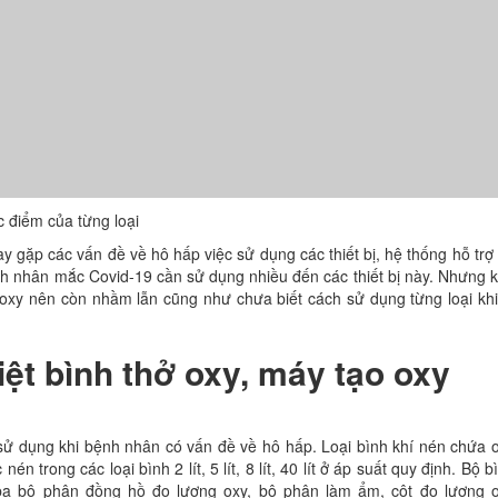
c điểm của từng loại
y gặp các vấn đề về hô hấp việc sử dụng các thiết bị, hệ thống hỗ trợ
bệnh nhân mắc Covid-19 cần sử dụng nhiều đến các thiết bị này. Nhưng 
 oxy nên còn nhầm lẫn cũng như chưa biết cách sử dụng từng loại kh
t bình thở oxy, máy tạo oxy
ợc sử dụng khi bệnh nhân có vấn đề về hô hấp. Loại bình khí nén chứa 
én trong các loại bình 2 lít, 5 lít, 8 lít, 40 lít ở áp suất quy định. Bộ b
ba bộ phận đồng hồ đo lượng oxy, bộ phận làm ẩm, cột đo lượng 