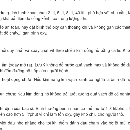
ng tích bình khác nhau 2 lít, 5 lít, 8 lít, 40 lít, phù hợp với nhu cầu, 
 khá bất tiện do cồng kềnh, có trọng lượng lớn.
ảo an toàn, hãy đặt bình thở oxy cần thoáng khí và không gần các thiết
t dễ cháy... gần bình oxy.
nối duy nhất và xoáy chặt vít theo chiều kim đồng hồ bằng cà lê. Kh
m ẩm (xoáy mở ra). Lưu ý không đổ nước quá vạch max và không đổ d
khi đến đường hô hấp của người bệnh.
ã hoạt động chưa. Nếu kim nâng lên vạch xanh có nghĩa là bình đã h
 kín chưa: Nếu kim đồng hồ không trôi tuột xuống quá vạch đỏ có nghĩa
chỉ định của bác sĩ. Bình thường bệnh nhân có thể thở từ 1-3 lít/phút. 
ên cao hơn 5 lít/phút vì chỉ làm tốn oxy, gây khó chịu cho người thở.
Một đầu nhẹ nhàng cho tới khi điểm đánh dấu chạm vào bờ lỗ mũi 
m.