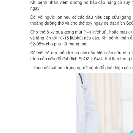
Khi bệnh nhân viêm đường hô hấp cấp nặng có suy h
ngay
Đối với người lớn nếu có các dấu hiệu cấp cứu (gắng 
thoáng đường thở và cho thở ôxy ngay để đạt đích SpO
Cho thở ô xy qua gọng mũi (1-4 lít/phút), hoặc mask t
và tăng lên tới 10-15 lít/phút nếu cần. Khi bệnh nhân
92-95% cho phụ nữ mang thai.
Đối với trẻ em, nếu trẻ có các dấu hiệu cấp cứu như k
trình cấp cứu để đạt đích SpO2 ≥ 94%. Khi tình trạng 
- Theo dõi sát tình trạng người bệnh để phát hiện các d