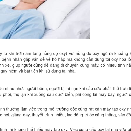
y từ khí trời (làm tăng nồng độ oxy) với nồng độ oxy ngõ ra khoảng 
o bệnh nhân gặp vấn đề về hô hấp mà không cần dùng tới oxy hóa l
ánh xe, giúp người dùng dễ dàng di chuyển cùng máy, có nhiều tính n
nguy hiểm và bất tiện khi sử dụng tại nhà.
 nhau như: người bệnh, người bị tai nạn khi cấp cứu phải thở trực t
phổi, thợ lặn khi xuống sâu dưới biển, phi công lái máy bay, người 
nh thường làm việc trong môi trường độc cũng rất cần máy tạo oxy n
e hơi, giảng dạy, thuyết trình nhiều, lao động trí óc căng thẳng, vận đ
ính thì không thể thiếu máy tạo oxy. Việc cung cấp oxy tại nhà vừa g