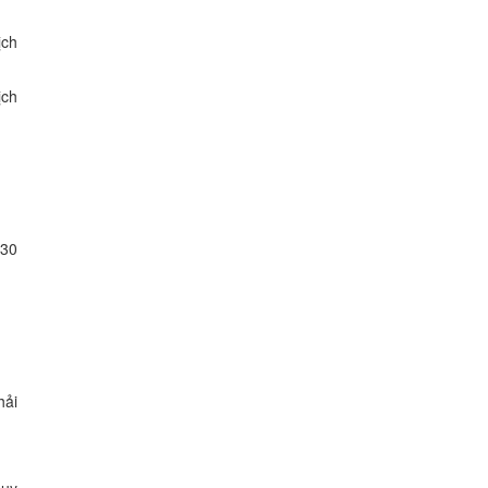
ịch
ịch
-30
hải