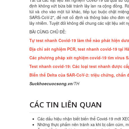
Tất cả các vật liệu xét nghiệm Covid-19 đã qua sử d
định không vứt bừa bãi tránh lây lan ra cộng đồng
túi và cho vào một túi khác, tiếp tục buộc chặt m
SARS-CoV-2", để nơi cố định và thông báo cho đơn vị 
lây nhiễm. Tuyệt đối không để chung các vật liệu xé
BÀI CÙNG CHỦ ĐỀ:
Tự test nhanh Covid-19 làm thế nào phát hiện dươ
Địa chỉ xét nghiệm PCR, test nhanh covid-19 tại H
Các phương pháp xét nghiệm covid-19 tìm virus 
Test nhanh covid-19: Các loại test nhanh được cấ
Biến thể Delta của SAR-CoV-2: triệu chứng, chẩn đ
Suckhoecuocsong.vn
/TH
CÁC TIN LIÊN QUAN
Các dấu hiệu nhận biết biến thể Covid-19 mới XE
Những thực phẩm nên tránh xa khi bị cảm cúm, m