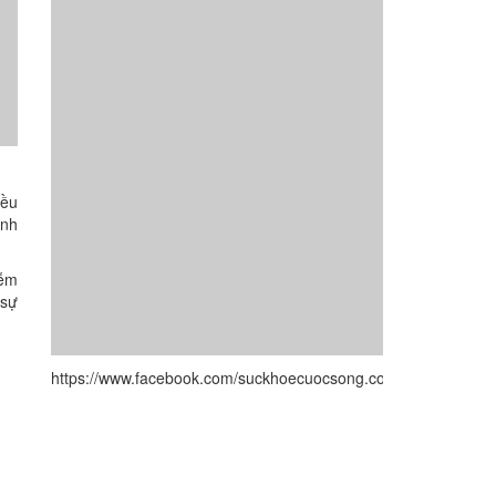
ều
anh
ễm
sự
https://www.facebook.com/suckhoecuocsong.com.vn/