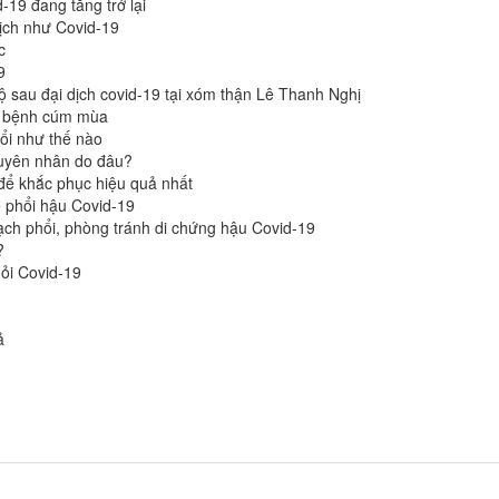
-19 đang tăng trở lại
dịch như Covid-19
c
9
ộ sau đại dịch covid-19 tại xóm thận Lê Thanh Nghị
à bệnh cúm mùa
ổi như thế nào
uyên nhân do đâu?
 để khắc phục hiệu quả nhất
 phổi hậu Covid-19
ạch phổi, phòng tránh di chứng hậu Covid-19
?
hỏi Covid-19
̉