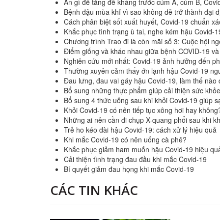
Ăn gì để tăng đề kháng trước cúm A, cúm B, Covid
Bệnh đậu mùa khỉ vì sao không dễ trở thành đại 
Cách phân biệt sốt xuất huyết, Covid-19 chuẩn xá
Khắc phục tình trạng ù tai, nghe kém hậu Covid-1
Chương trình Trao đi là còn mãi số 3: Cuộc hội ng
Điểm giống và khác nhau giữa bệnh COVID-19 v
Nghiên cứu mới nhất: Covid-19 ảnh hưởng đến ph
Thường xuyên cảm thấy ớn lạnh hậu Covid-19 ng
Đau lưng, đau vai gáy hậu Covid-19, làm thế nào
Bổ sung những thực phẩm giúp cải thiện sức khỏe
Bổ sung 4 thức uống sau khi khỏi Covid-19 giúp s
Khỏi Covid-19 có nên tiếp tục xông hơi hay không
Những ai nên cần đi chụp X-quang phổi sau khi k
Trẻ ho kéo dài hậu Covid-19: cách xử lý hiệu quả
Khi mắc Covid-19 có nên uống cà phê?
Khắc phục giảm ham muốn hậu Covid-19 hiệu qua
Cải thiện tình trạng đau đầu khi mắc Covid-19
Bí quyết giảm đau họng khi mắc Covid-19
CÁC TIN KHÁC