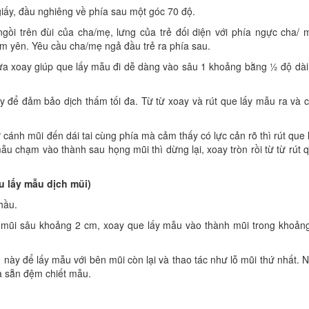
n giấy, đầu nghiêng về phía sau một góc 70 độ.
trẻ ngồi trên đùi của cha/mẹ, lưng của trẻ đối diện với phía ngực cha/ 
nằm yên. Yêu cầu cha/mẹ ngả đầu trẻ ra phía sau.
a xoay giúp que lấy mẫu đi dễ dàng vào sâu 1 khoảng bằng ½ độ dài
ây để đảm bảo dịch thấm tối đa. Từ từ xoay và rút que lấy mẫu ra và 
cánh mũi đến dái tai cùng phía mà cảm thấy có lực cản rõ thì rút que 
ẫu chạm vào thành sau họng mũi thì dừng lại, xoay tròn rồi từ từ rút 
ầu lấy mẫu dịch mũi)
hầu.
o mũi sâu khoảng 2 cm, xoay que lấy mẫu vào thành mũi trong khoản
 này để lấy mẫu với bên mũi còn lại và thao tác như lỗ mũi thứ nhất. 
a sẵn đệm chiết mẫu.