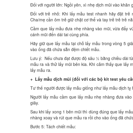
Đối với người lớn: Ngồi yên, xì nhẹ dịch mũi vào khă
Đối với trẻ nhỏ: Khi lấy mẫu test nhanh hãy đặt 
Cha/mẹ cần ôm trẻ giữ chặt cơ thể và tay trẻ trẻ trẻ 
Cầm que lấy mẫu đưa nhẹ nhàng vào mũi, vừa đẩy vừ
cánh mũi đến dái tai cùng phía.
Hãy giữ que lấy mẫu tại chỗ lấy mẫu trong vòng 5 gi
vào ống đã chứa sẵn đệm chiết mẫu.
Lưu ý: Nếu chưa đạt được độ sâu ½ bằng chiều dài từ 
mẫu ra và thử lấy mũi bên kia. Khi cảm thấy que lấy m
lấy mẫu ra.
+ Lấy mẫu dịch mũi (đối với các bộ kit test yêu c
Tư thế người được lấy mẫu giống như lấy mẫu dịch tỵ 
Người lấy mẫu cầm que lấy mẫu nhẹ nhàng đưa và
giây.
Sau khi lấy xong 1 bên mũi thì dùng đúng que lấy mẫu
nhàng xoay và rút que mẫu ra rồi cho vào ống đã chứ
Bước 5: Tách chiết mẫu: