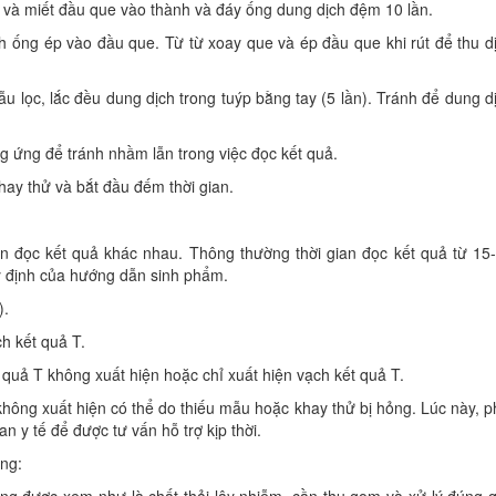
à miết đầu que vào thành và đáy ống dung dịch đệm 10 lần.
 ống ép vào đầu que. Từ từ xoay que và ép đầu que khi rút để thu d
 lọc, lắc đều dung dịch trong tuýp bằng tay (5 lần). Tránh để dung d
ứng để tránh nhầm lẫn trong việc đọc kết quả.
hay thử và bắt đầu đếm thời gian.
an đọc kết quả khác nhau. Thông thường thời gian đọc kết quả từ 15
y định của hướng dẫn sinh phẩm.
).
h kết quả T.
 quả T không xuất hiện hoặc chỉ xuất hiện vạch kết quả T.
 C không xuất hiện có thể do thiếu mẫu hoặc khay thử bị hỏng. Lúc này, p
n y tế để được tư vấn hỗ trợ kịp thời.
ụng: