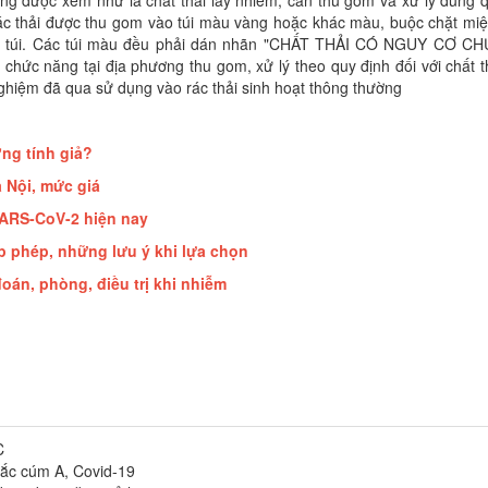
ụng được xem như là chất thải lây nhiễm, cần thu gom và xử lý đúng 
. Rác thải được thu gom vào túi màu vàng hoặc khác màu, buộc chặt mi
iệng túi. Các túi màu đều phải dán nhãn "CHẤT THẢI CÓ NGUY CƠ C
chức năng tại địa phương thu gom, xử lý theo quy định đối với chất t
t nghiệm đã qua sử dụng vào rác thải sinh hoạt thông thường
ng tính giả?
à Nội, mức giá
SARS-CoV-2 hiện nay
p phép, những lưu ý khi lựa chọn
oán, phòng, điều trị khi nhiễm
C
ắc cúm A, Covid-19