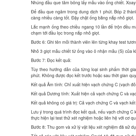
Nhúng đầu que tăm bông lấy mẫu vào ống chiết. Xoay v
Để đầu que ngâm trong dung dịch 1 phút. Bóp 2 thành
càng nhiều càng tốt. Đậy chặt ống bằng nắp nhỏ giọt.
Lắc mạnh ống theo chiều ngang 10 lần để trộn đều mẫu
chạm tới đầu lọc trong nắp nhỏ giọt.
Bước 6: Ghi tên mỗi thành viên lên từng khay test tương 
Nhỏ 3 giọt mẫu chiết từ ống vào ô nhận mẫu (S) của k
Bước 7: Đọc kết quả:
Tùy theo hướng dẫn của từng loại sinh phẩm thời gi
phút. Không được đọc kết trước hoặc sau thời gian qu
Kết quả Âm tính: Chỉ xuất hiện vạch chứng C (vạch đỏ
Kết quả Dương tính: Xuất hiện cả vạch chứng C và vạc
Kết quả không có giá trị: Cả vạch chứng C và vạch kết
Lưu ý trong quá trình đọc kết quả, nếu vạch chứng
thực hiện lại test thử xét nghiệm hoặc liên hệ với cơ qua
Bước 8: Thu gom và xử lý vật liệu xét nghiệm đã sử d