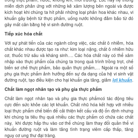
miễn dịch phản ứng với những kẻ xâm lượng bên ngoài và được
kích hoạt khi chúng ta hít phải những loại phấn hoa khác nhau, vi
khuẩn gây bệnh từ thực phẩm, uống nước không đảm bảo từ đó
gây mất cân bằng hệ vi sinh đường ruột.
Tiếp xúc hóa chất
Với sự phát tiển của các ngành công việc, các chất ô nhiễm, hóa
chất khác nhau được tạo ra như: kim loại nặng, chất ô nhiễm hữu
cơ, thuốc trừ sâu và kháng sinh…. Các hóa chất này có thể xâm
nhập vào thực phẩm của chúng ta trong quá trình trồng trọt, chế
biến sơ chế thực phẩm, bảo quản thực phẩm,… Ngoài ra một số
phụ gia thực phẩm ảnh hưởng đến sự đa dạng của hệ vi sinh vật
đường ruột, tạo điều kiện cho hại khuẩn gia tăng, giảm
lợi khuẩn
.
Chất làm ngọt nhân tạo và phụ gia thực phẩm
Chất làm ngọt nhân tạo và phụ gia thực phẩmcó tác động tiêu
cực đến sức khỏe các lợi khuẩn. Chất nhũ hóa kết hợp với nhiều
loại thực phẩm chế biến để cải thiện kết cấu và độ ổn định nhưng
khi chúng ta tiêu thụ quá nhiều các thực phẩm có chứa các chất
này, khi được hấp thu vào cơ thể chúng làm thay đổi quần thể vi
khuẩn đường ruột và làm tăng tình trạng viêm cấp thấp, tăng
nguy cơ ung thư đại tràng.