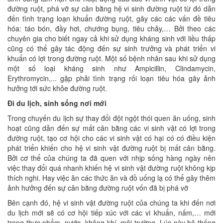
đường ruột, phá vỡ sự cân bằng hệ vi sinh đường ruột từ đó dẫn
đến tình trạng loạn khuẩn đường ruột, gây các các vấn đề tiêu
hóa: táo bón, đầy hơi, chướng bụng, tiêu chảy,… Bởi theo các
chuyên gia cho biết ngay cả khi sử dụng kháng sinh với liều thấp
cũng có thể gây tác động đến sự sinh trưởng và phát triển vi
khuẩn có lợi trong đường ruột. Một số bệnh nhân sau khi sử dụng
một số loại kháng sinh như Ampicillin, Clindamycin,
Erythromycin,... gặp phải tình trạng rối loạn tiêu hóa gây ảnh
hưởng tới sức khỏe đường ruột.
Đi du lịch, sinh sống nơi mới
Trong chuyến du lịch sự thay đổi đột ngột thói quen ăn uống, sinh
hoạt cũng dẫn đến sự mất cân bằng các vi sinh vật có lợi trong
đường ruột, tạo cơ hội cho các vi sinh vật có hại có có điều kiện
phát triển khiến cho hệ vi sinh vật đường ruột bị mất cân bằng.
Bởi cơ thể của chúng ta đã quen với nhịp sống hàng ngày nên
việc thay đổi quá nhanh khiến hệ vi sinh vật đường ruột không kịp
thích nghi. Hay việc ăn các thức ăn và đồ uống lạ có thể gây thêm
ảnh hưởng đến sự cân bằng đường ruột vốn đã bị phá vỡ
Bên cạnh đó, hệ vi sinh vật đường ruột của chúng ta khi đến nơi
du lịch mới sẽ có cơ hội tiếp xúc với các vi khuẩn, nấm,… mới
trong thực phẩm, nước, không khí, môi trường. Lúc này hệ thống