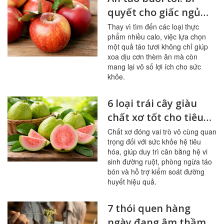
quyết cho giấc ngủ
ngon, hệ tiêu hóa
Thay vì tìm đến các loại thực
phẩm nhiều calo, việc lựa chọn
khỏe mạnh
một quả táo tươi không chỉ giúp
xoa dịu cơn thèm ăn mà còn
mang lại vô số lợi ích cho sức
khỏe.
6 loại trái cây giàu
chất xơ tốt cho tiêu
hóa, đường huyết
Chất xơ đóng vai trò vô cùng quan
trọng đối với sức khỏe hệ tiêu
hóa, giúp duy trì cân bằng hệ vi
sinh đường ruột, phòng ngừa táo
bón và hỗ trợ kiểm soát đường
huyết hiệu quả.
7 thói quen hàng
ngày đang âm thầm