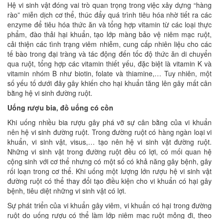
Hệ vi sinh vật đóng vai trò quan trọng trong việc xây dựng “hàng
rào” miễn dịch cơ thể, thúc đẩy quá trình tiêu hóa nhờ tiết ra các
enzyme để tiêu hóa thức ăn và tổng hợp vitamin từ các loại thực
phẩm, đào thải hại khuẩn, tạo lớp màng bảo vệ niêm mạc ruột,
cải thiện các tình trạng viêm nhiễm, cung cấp nhiên liệu cho các
tế bào trong đại tràng và tác động đến tốc độ thức ăn di chuyển
qua ruột, tổng hợp các vitamin thiết yếu, đặc biệt là vitamin K và
vitamin nhóm B như biotin, folate và thiamine,… Tuy nhiên, một
số yếu tố dưới đây gây khiến cho hại khuẩn tăng lên gây mất cân
bằng hệ vi sinh đường ruột.
Uống rượu bia, đồ uống có cồn
Khi uống nhiều bia rượu gây phá vỡ sự cân bằng của vi khuẩn
nên hệ vi sinh đường ruột. Trong đường ruột có hàng ngàn loại vi
khuẩn, vi sinh vật, visus,… tạo nên hệ vi sinh vật đường ruột.
Những vi sinh vật trong đường ruột đều có lợi, có mối quan hệ
cộng sinh với cơ thể nhưng có một số có khả năng gây bệnh, gây
rối loạn trong cơ thể. Khi uống một lượng lớn rượu hệ vi sinh vật
đường ruột có thể thay đổi tạo điều kiện cho vi khuẩn có hại gây
bệnh, tiêu diệt những vi sinh vật có lợi.
Sự phát triển của vi khuẩn gây viêm, vi khuẩn có hại trong đường
ruột do uống rượu có thể làm lớp niêm mạc ruột mỏng đi, theo