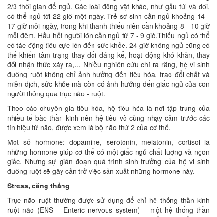
2/3 thời gian để ngủ. Các loài động vật khác, như gấu túi và dơi,
có thể ngủ tới 22 giờ một ngày. Trẻ sơ sinh cần ngủ khoảng 14 -
17 giờ mỗi ngày, trong khi thanh thiếu niên cần khoảng 8 - 10 giờ
mỗi đêm. Hầu hết người lớn cần ngủ từ 7 - 9 giờ.Thiếu ngủ có thể
có tác động tiêu cực lớn đến sức khỏe. 24 giờ không ngủ cũng có
thể khiến tâm trạng thay đổi đáng kể, hoạt động khó khăn, thay
đổi nhận thức xảy ra,… Nhiều nghiên cứu chỉ ra rằng, hệ vi sinh
đường ruột không chỉ ảnh hưởng đến tiêu hóa, trao đổi chất và
miễn dịch, sức khỏe mà còn có ảnh hưởng đến giấc ngủ của con
người thông qua trục não - ruột.
Theo các chuyên gia tiêu hóa, hệ tiêu hóa là nơi tập trung của
nhiều tế bào thần kinh nên hệ tiêu vô cùng nhạy cảm trước các
tín hiệu từ não, được xem là bộ não thứ 2 của cơ thể.
Một số hormone: dopamine, serotonin, melatonin, cortisol là
những hormone giúp cơ thể có một giấc ngủ chất lượng và ngon
giấc. Nhưng sự gián đoạn quá trình sinh trưởng của hệ vi sinh
đường ruột sẽ gây cản trở việc sản xuất những hormone này.
Stress, căng thẳng
Trục não ruột thường được sử dụng để chỉ hệ thống thần kinh
ruột não (ENS – Enteric nervous system) – một hệ thống thần