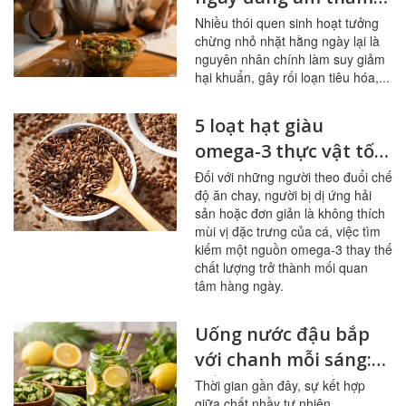
tàn phá đường ruột
Nhiều thói quen sinh hoạt tưởng
chừng nhỏ nhặt hằng ngày lại là
nguyên nhân chính làm suy giảm
hại khuẩn, gây rối loạn tiêu hóa,...
5 loạt hạt giàu
omega-3 thực vật tốt
nhất cho người ít ăn
Đối với những người theo đuổi chế
độ ăn chay, người bị dị ứng hải
cá
sản hoặc đơn giản là không thích
mùi vị đặc trưng của cá, việc tìm
kiếm một nguồn omega-3 thay thế
chất lượng trở thành mối quan
tâm hàng ngày.
Uống nước đậu bắp
với chanh mỗi sáng:
bổ mạch máu, ổn
Thời gian gần đây, sự kết hợp
giữa chất nhầy tự nhiên