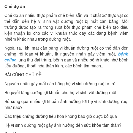
Chế độ ăn
Chế độ ăn nhiều thực phẩm chế biến sẵn và ít chất xơ thực vật có
thể dẫn đến hệ vi sinh vật đường ruột bị mất cân bằng. Môi
trường được tạo ra trong ruột bởi thực phẩm chế biến tạo điều
kiện thuận lợi cho các vi khuẩn thúc đẩy các dạng bệnh viêm
nhiễm khác nhau trong đường ruột.
Ngoài ra, khi mất cân bằng vi khuẩn đường ruột có thể dẫn đến
chứng rối loạn vi khuẩn, là nguyên nhân gây viêm ruột,
bệnh
celiac
, ung thư đại tràng, bệnh gan và nhiều bệnh khác như bệnh
tiểu đường, thoái hóa thần kinh, các bệnh tim mạch...
BÀI CÙNG CHỦ ĐỀ:
Nguyên nhân gây mất cân bằng hệ vi sinh đường ruột ở trẻ
Bí quyết tăng cường lợi khuẩn cho hệ vi sinh vật đường ruột
Bổ sung quá nhiều lợi khuẩn ảnh hưởng tới hệ vi sinh đường ruột
như nào?
Các triệu chứng đường tiêu hóa không bao giờ được bỏ qua
Hệ vi sinh đường ruột gây ảnh hưởng đến sức khỏe tâm thần?