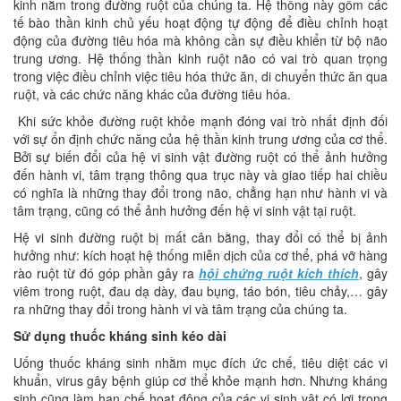
kinh nằm trong đường ruột của chúng ta. Hệ thống này gồm các
tế bào thần kinh chủ yếu hoạt động tự động để điều chỉnh hoạt
động của đường tiêu hóa mà không cần sự điều khiển từ bộ não
trung ương. Hệ thống thần kinh ruột não có vai trò quan trọng
trong việc điều chỉnh việc tiêu hóa thức ăn, di chuyển thức ăn qua
ruột, và các chức năng khác của đường tiêu hóa.
Khi sức khỏe đường ruột khỏe mạnh đóng vai trò nhất định đối
với sự ổn định chức năng của hệ thần kinh trung ương của cơ thể.
Bởi sự biến đổi của hệ vi sinh vật đường ruột có thể ảnh hưởng
đến hành vi, tâm trạng thông qua trục này và giao tiếp hai chiều
có nghĩa là những thay đổi trong não, chẳng hạn như hành vi và
tâm trạng, cũng có thể ảnh hưởng đến hệ vi sinh vật tại ruột.
Hệ vi sinh đường ruột bị mất cân bằng, thay đổi có thể bị ảnh
hưởng như: kích hoạt hệ thống miễn dịch của cơ thể, phá vỡ hàng
rào ruột từ đó góp phần gây ra
hội chứng ruột kích thích
, gây
viêm trong ruột, đau dạ dày, đau bụng, táo bón, tiêu chảy,… gây
ra những thay đổi trong hành vi và tâm trạng của chúng ta.
Sử dụng thuốc kháng sinh kéo dài
Uống thuốc kháng sinh nhằm mục đích ức chế, tiêu diệt các vi
khuẩn, virus gây bệnh giúp cơ thể khỏe mạnh hơn. Nhưng kháng
sinh cũng làm hạn chế hoạt động của các vi sinh vật có lợi trong