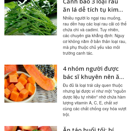
Cảnh báo 3 loại rau
ăn lá dễ tích tụ kim
loại nặng
Nhiều người lo ngại rau muống,
rau dền hay các loại rau cải có thể
chứa chì và cadimi. Tuy nhiên,
các chuyên gia khẳng định: Nguy
cơ không nằm ở bản thân loại rau,
mà phụ thuộc chủ yếu vào môi
trường canh tác.
4 nhóm người được
bác sĩ khuyên nên ăn
đu đủ thường xuyên
Đu đủ là loại trái cây quen thuộc
nhưng lại được ví như một "nguồn
dược liệu tự nhiên" nhờ chứa hàm
lượng vitamin A, C, E, chất xơ
cùng các chất chống oxy hóa vượt
trội.
Ăn táo buổi tối: bí