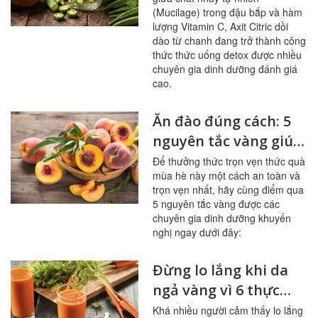
đường huyết
(Mucilage) trong đậu bắp và hàm
lượng Vitamin C, Axit Citric dồi
dào từ chanh đang trở thành công
thức thức uống detox được nhiều
chuyên gia dinh dưỡng đánh giá
cao.
Ăn đào đúng cách: 5
nguyên tắc vàng giúp
sạch mạch máu,
Để thưởng thức trọn vẹn thức quà
mùa hè này một cách an toàn và
tránh ngộ độc
trọn vẹn nhất, hãy cùng điểm qua
5 nguyên tắc vàng được các
chuyên gia dinh dưỡng khuyến
nghị ngay dưới đây:
Đừng lo lắng khi da
ngả vàng vì 6 thực
phẩm này
Khá nhiều người cảm thấy lo lắng