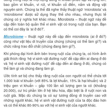
bao gồm vi khuẩn, vi rút, vi khuẩn cổ điển, nấm và động vật
nguyên sinh. Chúng ta thể đã nghe thấy thuật ngữ ‘microbiota’ và
‘microbiome’ được sử dụng thay thế cho nhau, nhưng thực tế
chúng có ý nghĩa hơi khác nhau. Microbiota – thuật ngữ này đề
cập đến toàn bộ quần thể vi sinh vật có trong ruột của bạn. Bạn
có thể coi đây là ‘ai ở đó?’.
Microbiome
– thuật ngữ này đề cập đến microbiota (ai ở đó?)
cũng như vật liệu di truyền của chúng (chúng có thể làm gì?) và
chức năng trao đổi chất (chúng đang làm gì?).
Khi phóng đại hình ảnh bên trong ruột của chúng ta, có hình ảnh
giải thích rằng ‘hệ vi sinh vật đường ruột’ đề cập đến ai đang ở đó
và ‘hệ vi sinh vật đường ruột’ đề cập đến ai đang ở đó, chúng có
thể làm gì và chúng đang làm gì.
Ước tính sơ bộ cho thấy rằng ruột của con người có thể chứa tới
1.000 loài vi khuẩn (với 85% là lợi khuẩn, 15% là hại khuẩn) và 2
triệu gen vi khuẩn – gấp 100 lần số lượng gen ta có (khoảng
20.000), cư trú phần lớn ở hệ tiêu hóa, đặc biệt là ở ruột non và
ruột già. Mặc dù chúng ta có sự tương đồng di truyền cao với
những người khác, hệ vi sinh vật đường ruột của ta độc đáo hơn
và có thể khác 80-90% so với hệ vi sinh vật của người khác.