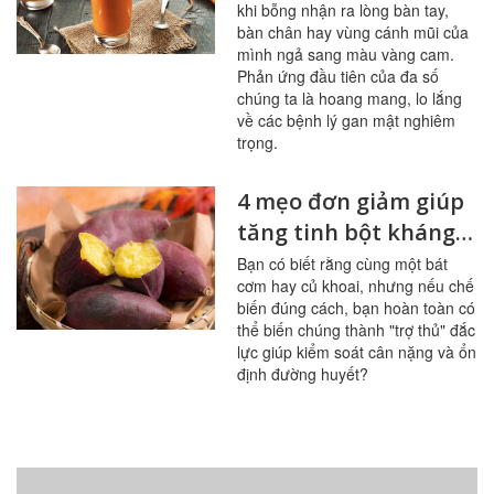
khi bỗng nhận ra lòng bàn tay,
bàn chân hay vùng cánh mũi của
mình ngả sang màu vàng cam.
Phản ứng đầu tiên của đa số
chúng ta là hoang mang, lo lắng
về các bệnh lý gan mật nghiêm
trọng.
4 mẹo đơn giảm giúp
tăng tinh bột kháng
trong bữa ăn
Bạn có biết rằng cùng một bát
cơm hay củ khoai, nhưng nếu chế
biến đúng cách, bạn hoàn toàn có
thể biến chúng thành "trợ thủ" đắc
lực giúp kiểm soát cân nặng và ổn
định đường huyết?