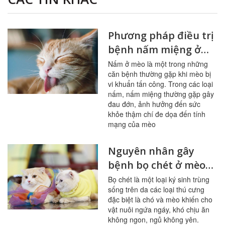
Phương pháp điều trị
bệnh nấm miệng ở
mèo
Nấm ở mèo là một trong những
căn bệnh thường gặp khi mèo bị
vi khuẩn tấn công. Trong các loại
nấm, nấm miệng thường gặp gây
đau đớn, ảnh hưởng đến sức
khỏe thậm chí đe dọa đến tính
mạng của mèo
Nguyên nhân gây
bệnh bọ chét ở mèo
và giải pháp
Bọ chét là một loại ký sinh trùng
sống trên da các loại thú cưng
đặc biệt là chó và mèo khiến cho
vật nuôi ngứa ngáy, khó chịu ăn
không ngon, ngủ không yên.