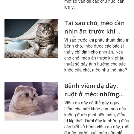
một số vấn đề các chủ nuôi cần
lưu ý.
Tại sao chó, mèo cần
nhịn ăn trước khi
phẫu thuật điều trị
Vì sao trước khi phẫu thuật điều trị
bệnh chó, mèo được các bác sĩ
bệnh
thú y chỉ định cho nhịn ăn. Nếu
cho chó, mèo ăn trước khi phẫu
thuật sẽ gây ảnh hưởng cho sức
khỏe của chó, mèo như thế nào?
Bệnh viêm dạ dày,
ruột ở mèo: những
điều cần biết
Viêm dạ dày có thể gây nguy
hiểm cho sức khỏe của mèo nếu
không được phát hiện sớm, điều
trị kịp thời. Dưới đây là những điều
cần biết về bệnh viêm dạ dày, ruột
ở mèo người nuôi mèo nên biết.