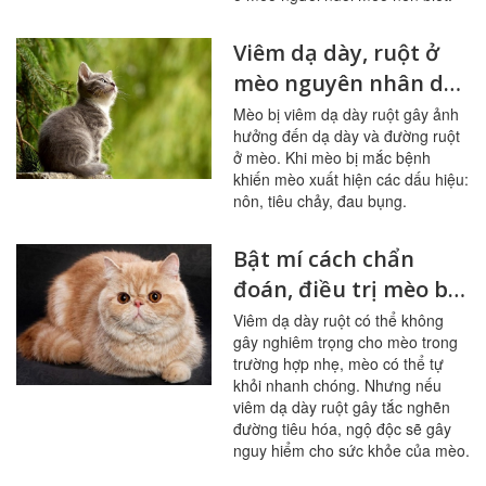
Viêm dạ dày, ruột ở
mèo nguyên nhân do
đâu?
Mèo bị viêm dạ dày ruột gây ảnh
hưởng đến dạ dày và đường ruột
ở mèo. Khi mèo bị mắc bệnh
khiến mèo xuất hiện các dấu hiệu:
nôn, tiêu chảy, đau bụng.
Bật mí cách chẩn
đoán, điều trị mèo bị
viêm dạ dày ruột
Viêm dạ dày ruột có thể không
gây nghiêm trọng cho mèo trong
trường hợp nhẹ, mèo có thể tự
khỏi nhanh chóng. Nhưng nếu
viêm dạ dày ruột gây tắc nghẽn
đường tiêu hóa, ngộ độc sẽ gây
nguy hiểm cho sức khỏe của mèo.