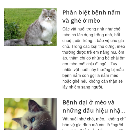
Phân biệt bệnh nấm
và ghẻ ở mèo
Các vật nuôi trong nhà như chó,
mèo có tác dụng trông nhà, bắt
chuột, côn trùng... bảo vệ cho gia
chủ. Trong các loại thú cưng, mèo
thường được trẻ em nâng niu, ôm
ấp, thậm chí có những bé phải ôm
em mèo mới chịu đi ngủ…Tuy
nhiên vật nuôi này thường bị mắc
bệnh nấm còn gọi là nấm mèo
hoặc ghẻ nếu không cẩn thận sẽ
lây nhiễm sang người.
Bệnh dại ở mèo và
những dấu hiệu nhận
biết
Vật nuôi như chó, mèo...không chỉ
bảo vệ gia đình mà còn là “người