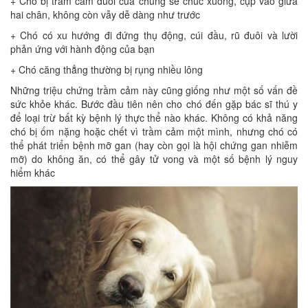
+ Chó bị trầm cảm đuôi của chúng sẽ chúc xuống, cụp vào giữa
hai chân, không còn vẫy dễ dàng như trước
+ Chó có xu hướng đi đứng thụ động, cúi đầu, rũ đuôi và lười
phản ứng với hành động của bạn
+ Chó căng thẳng thường bị rụng nhiều lông
Những triệu chứng trầm cảm này cũng giống như một số vấn đề
sức khỏe khác. Bước đầu tiên nên cho chó đến gặp bác sĩ thú y
để loại trừ bất kỳ bệnh lý thực thể nào khác. Không có khả năng
chó bị ốm nặng hoặc chết vì trầm cảm một mình, nhưng chó có
thể phát triển bệnh mỡ gan (hay còn gọi là hội chứng gan nhiễm
mỡ) do không ăn, có thể gây tử vong và một số bệnh lý nguy
hiểm khác