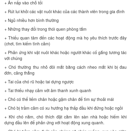
+ Ẩn nấp vào chỗ tối
+ Rút lui khỏi các vật nuôi khác của các thành viên trong gia đình
+ Ngủ nhiều hơn bình thường
+ Những thay đổi trong thói quen phòng tắm
+ Thiếu quan tâm đến các hoạt động mà họ yêu thích trước đây
(chơi, tìm kiếm tình cảm)
+ Phản ứng khi vật nuôi khác hoặc người khác cố gắng tương tác
với chúng
+ Chó thường thu nhỏ đôi mắt bằng cách nheo mắt khi bị đau
đớn, căng thẳng
+ Tai của chó rũ hoặc tai dựng ngược
+ Tai thiếu nhạy cảm với âm thanh xunh quanh
+ Chó có thể liếm chân hoặc gặm chân để tìm sự thoải mái
+ Chó bị trầm cảm có xu hướng hạ thấp đầu khi đứng hoặc ngồi
+ Khi chó nằm, chó thích đặt cằm lên sàn nhà hoặc hiếm khi
dựng đầu lên để phản ứng với hoạt động xung quanh.