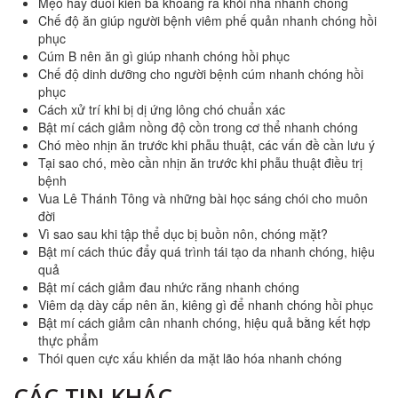
Mẹo hay đuổi kiến ba khoang ra khỏi nhà nhanh chóng
Chế độ ăn giúp người bệnh viêm phế quản nhanh chóng hồi
phục
Cúm B nên ăn gì giúp nhanh chóng hồi phục
Chế độ dinh dưỡng cho người bệnh cúm nhanh chóng hồi
phục
Cách xử trí khi bị dị ứng lông chó chuẩn xác
Bật mí cách giảm nồng độ cồn trong cơ thể nhanh chóng
Chó mèo nhịn ăn trước khi phẫu thuật, các vấn đề cần lưu ý
Tại sao chó, mèo cần nhịn ăn trước khi phẫu thuật điều trị
bệnh
Vua Lê Thánh Tông và những bài học sáng chói cho muôn
đời
Vì sao sau khi tập thể dục bị buồn nôn, chóng mặt?
Bật mí cách thúc đẩy quá trình tái tạo da nhanh chóng, hiệu
quả
Bật mí cách giảm đau nhức răng nhanh chóng
Viêm dạ dày cấp nên ăn, kiêng gì để nhanh chóng hồi phục
Bật mí cách giảm cân nhanh chóng, hiệu quả bằng kết hợp
thực phẩm
Thói quen cực xấu khiến da mặt lão hóa nhanh chóng
CÁC TIN KHÁC