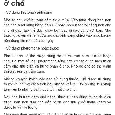
ở chó
- Sử dụng liệu pháp ánh sáng
Một số chú chó bị trầm cảm theo mùa. Vào mùa đông bạn nên
cho chó sưởi nắng bằng đèn UV hoặc hôm nào trời nắng nên cho
chó đi dạo, tập thể dục, chạy bộ hoặc đi dạo cùng với bạn. Nhớ
thường xuyên để rèm cửa mở cho ánh sáng chiếu vào nhà, không
nên đóng kín rèm cửa cả ngày.
- Sử dụng pheromone hoặc thuốc
Pheromone có thể được dùng để chữa trầm cảm ở mèo hoặc
chó. Có một số loại pheromone tổng hợp có tác dụng kích thích
cảm giác thư giãn và hưng phấn ở chó. Nhờ đó chó có thể giảm
thiểu stress và trầm cảm.
Không khuyến khích các bạn sử dụng thuốc. Chỉ được sử dụng
thuốc khi những cách trên đều không khả thi. Bởi những liệu pháp
tự nhiên là những bài thuốc tốt nhất cho chó.
Nếu chó bị trầm cảm quá nặng, thực sự cần dùng thuốc để điều
trị thì bạn nên đưa chó đến bệnh viện thú y để thăm khám và
được tư vấn kĩ lưỡng.
May mắn thay, bệnh trầm cảm ở chó có xu hướng chỉ tồn tại trong