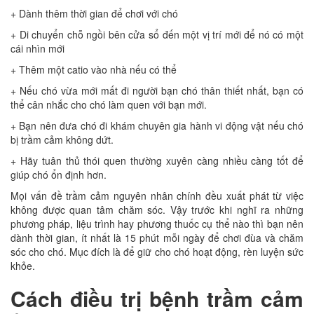
+ Dành thêm thời gian để chơi với chó
+ Di chuyển chỗ ngồi bên cửa sổ đến một vị trí mới để nó có một
cái nhìn mới
+ Thêm một catio vào nhà nếu có thể
+ Nếu chó vừa mới mất đi người bạn chó thân thiết nhất, bạn có
thể cân nhắc cho chó làm quen với bạn mới.
+ Bạn nên đưa chó đi khám chuyên gia hành vi động vật nếu chó
bị trầm cảm không dứt.
+ Hãy tuân thủ thói quen thường xuyên càng nhiều càng tốt để
giúp chó ổn định hơn.
Mọi vấn đề trầm cảm nguyên nhân chính đều xuất phát từ việc
không được quan tâm chăm sóc. Vậy trước khi nghĩ ra những
phương pháp, liệu trình hay phương thuốc cụ thể nào thì bạn nên
dành thời gian, ít nhất là 15 phút mỗi ngày để chơi đùa và chăm
sóc cho chó. Mục đích là để giữ cho chó hoạt động, rèn luyện sức
khỏe.
Cách điều trị bệnh trầm cảm