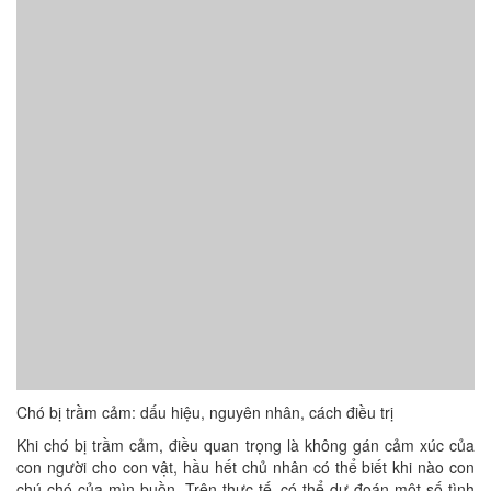
Chó bị trầm cảm: dấu hiệu, nguyên nhân, cách điều trị
Khi chó bị trầm cảm, điều quan trọng là không gán cảm xúc của
con người cho con vật, hầu hết chủ nhân có thể biết khi nào con
chú chó của mìn buồn. Trên thực tế, có thể dự đoán một số tình