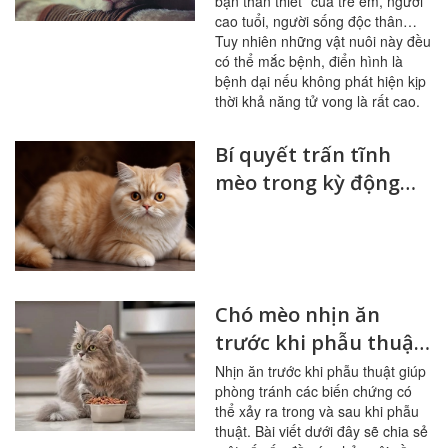
bạn thân thiết” của trẻ em, người
cao tuổi, người sống độc thân…
Tuy nhiên những vật nuôi này đều
có thể mắc bệnh, điển hình là
bệnh dại nếu không phát hiện kịp
thời khả năng tử vong là rất cao.
Bí quyết trấn tĩnh
mèo trong kỳ động
dục hiệu quả
Chó mèo nhịn ăn
trước khi phẫu thuật,
các vấn đề cần lưu ý
Nhịn ăn trước khi phẫu thuật giúp
phòng tránh các biến chứng có
thể xảy ra trong và sau khi phẫu
thuật. Bài viết dưới đây sẽ chia sẻ