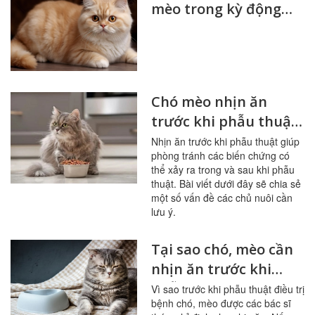
mèo trong kỳ động
dục hiệu quả
Chó mèo nhịn ăn
trước khi phẫu thuật,
các vấn đề cần lưu ý
Nhịn ăn trước khi phẫu thuật giúp
phòng tránh các biến chứng có
thể xảy ra trong và sau khi phẫu
thuật. Bài viết dưới đây sẽ chia sẻ
một số vấn đề các chủ nuôi cần
lưu ý.
Tại sao chó, mèo cần
nhịn ăn trước khi
phẫu thuật điều trị
Vì sao trước khi phẫu thuật điều trị
bệnh chó, mèo được các bác sĩ
bệnh