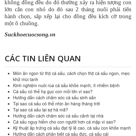
không đồng đều do đó thường xảy ra hiện tượng con
lớn cắn con nhỏ do đó sau 2 tháng nuôi phải tiến
hành chọn, sắp xếp lại cho đồng đều kích cỡ trong
một ô chuồng.
Suckhoecuocsong.vn
CÁC TIN LIÊN QUAN
Món ăn ngon từ thịt cá sấu, cách chọn thịt cá sấu ngon, mẹo
khử mùi tanh
Kinh nghiệm nuôi rùa cá sấu khỏe mạnh, ít nhiễm bệnh
Cá sấu có thể hạ gục con mồi lớn vì sao?
Hướng dẫn cách chăm sóc cá sấu sinh sản
Tại sao cá sấu có thể nhịn ăn hàng tháng trời
Tại sao cá sấu lại sợ hà mã?
Hướng dẫn cách chăm sóc cá sấu cảnh tại nhà
Cá sấu nguy hiểm cho con người hơn cá mập vì sao?
Kỹ thuật ấp trứng cá sấu đạt tỷ lệ cao, cá sấu con khỏe mạnh
Hướng dẫn cách phân biệt cá sấu đực, cá sấu cái