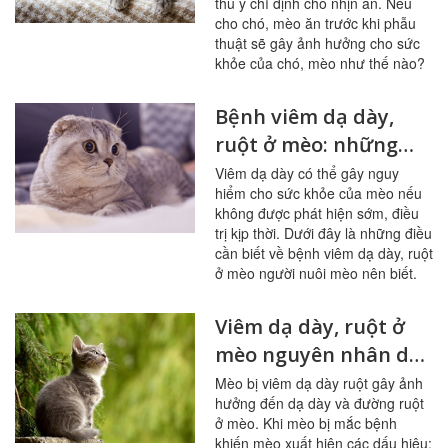
thú y chỉ định cho nhịn ăn. Nếu
cho chó, mèo ăn trước khi phẫu
thuật sẽ gây ảnh hưởng cho sức
khỏe của chó, mèo như thế nào?
Bệnh viêm dạ dày,
ruột ở mèo: những
điều cần biết
Viêm dạ dày có thể gây nguy
hiểm cho sức khỏe của mèo nếu
không được phát hiện sớm, điều
trị kịp thời. Dưới đây là những điều
cần biết về bệnh viêm dạ dày, ruột
ở mèo người nuôi mèo nên biết.
Viêm dạ dày, ruột ở
mèo nguyên nhân do
đâu?
Mèo bị viêm dạ dày ruột gây ảnh
hưởng đến dạ dày và đường ruột
ở mèo. Khi mèo bị mắc bệnh
khiến mèo xuất hiện các dấu hiệu: