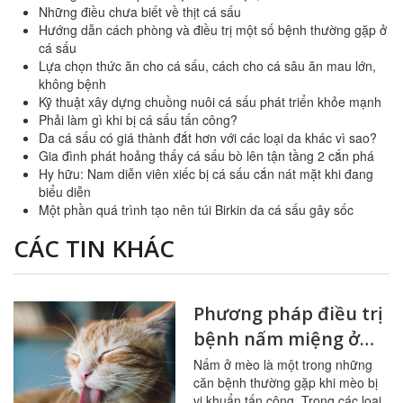
Những điều chưa biết về thịt cá sấu
Hướng dẫn cách phòng và điều trị một số bệnh thường gặp ở
cá sấu
Lựa chọn thức ăn cho cá sấu, cách cho cá sâu ăn mau lớn,
không bệnh
Kỹ thuật xây dựng chuồng nuôi cá sấu phát triển khỏe mạnh
Phải làm gì khi bị cá sấu tấn công?
Da cá sấu có giá thành đắt hơn với các loại da khác vì sao?
Gia đình phát hoảng thấy cá sấu bò lên tận tầng 2 cắn phá
Hy hữu: Nam diễn viên xiếc bị cá sấu cắn nát mặt khi đang
biểu diễn
Một phần quá trình tạo nên túi Birkin da cá sấu gây sốc
CÁC TIN KHÁC
Phương pháp điều trị
bệnh nấm miệng ở
mèo
Nấm ở mèo là một trong những
căn bệnh thường gặp khi mèo bị
vi khuẩn tấn công. Trong các loại