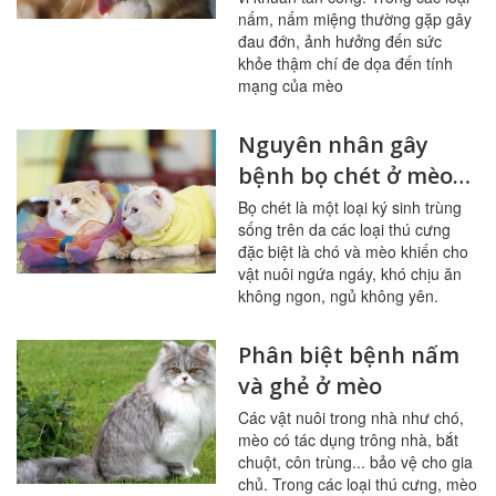
nấm, nấm miệng thường gặp gây
đau đớn, ảnh hưởng đến sức
khỏe thậm chí đe dọa đến tính
mạng của mèo
Nguyên nhân gây
bệnh bọ chét ở mèo
và giải pháp
Bọ chét là một loại ký sinh trùng
sống trên da các loại thú cưng
đặc biệt là chó và mèo khiến cho
vật nuôi ngứa ngáy, khó chịu ăn
không ngon, ngủ không yên.
Phân biệt bệnh nấm
và ghẻ ở mèo
Các vật nuôi trong nhà như chó,
mèo có tác dụng trông nhà, bắt
chuột, côn trùng... bảo vệ cho gia
chủ. Trong các loại thú cưng, mèo