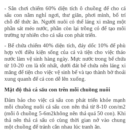
- Sân chơi chiếm 60% diện tích ô chuồng để cho cá
sấu con nằm nghỉ ngơi, thư giãn, phơi mình, bố trí
chỗ để thức ăn. Người nuôi có thể láng xi măng một
phần sát méo nước, phần còn lại trồng cỏ để tạo môi
trường tự nhiên cho cá sấu con phát triển.
- Bể chứa chiếm 40% diện tích, đáy dốc 10% để phù
hợp với điều kiện sống của cá và tiện cho việc tháo
nước làm vệ sinh hàng ngày. Mực nước trong bể chứa
từ 10-20 cm là tốt nhất, dưới đát bể chứa nên láng xi
măng để tiện cho việc vệ sinh bể và tạo thành bờ thoải
xung quanh để cá con dễ lên xuống.
Mật độ thả cá sấu con trên mỗi chuồng nuôi
Đảm bảo cho việc cá sấu con phát triển khỏe mạnh
mỗi chuồng nuôi cá sấu con nên thả từ 8-10 con/m2
(mỗi ô chuồng 5-6m2không nên thả quá 50 con). Khi
thả nên thả cá sấu có cùng thời gian nở vào chung
một chuồng để tránh cắn nhau lúc tranh ăn.