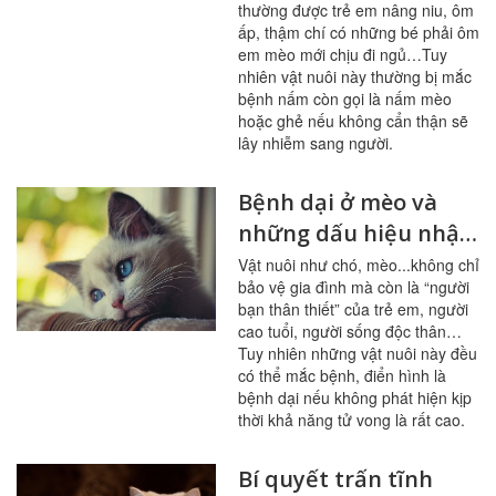
thường được trẻ em nâng niu, ôm
ấp, thậm chí có những bé phải ôm
em mèo mới chịu đi ngủ…Tuy
nhiên vật nuôi này thường bị mắc
bệnh nấm còn gọi là nấm mèo
hoặc ghẻ nếu không cẩn thận sẽ
lây nhiễm sang người.
Bệnh dại ở mèo và
những dấu hiệu nhận
biết
Vật nuôi như chó, mèo...không chỉ
bảo vệ gia đình mà còn là “người
bạn thân thiết” của trẻ em, người
cao tuổi, người sống độc thân…
Tuy nhiên những vật nuôi này đều
có thể mắc bệnh, điển hình là
bệnh dại nếu không phát hiện kịp
thời khả năng tử vong là rất cao.
Bí quyết trấn tĩnh