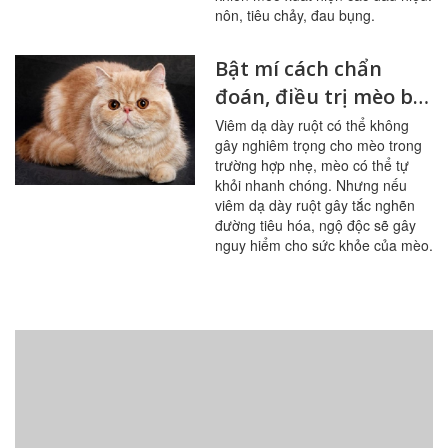
nôn, tiêu chảy, đau bụng.
Bật mí cách chẩn
đoán, điều trị mèo bị
viêm dạ dày ruột
Viêm dạ dày ruột có thể không
gây nghiêm trọng cho mèo trong
trường hợp nhẹ, mèo có thể tự
khỏi nhanh chóng. Nhưng nếu
viêm dạ dày ruột gây tắc nghẽn
đường tiêu hóa, ngộ độc sẽ gây
nguy hiểm cho sức khỏe của mèo.