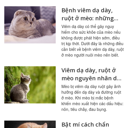
Bệnh viêm dạ dày,
ruột ở mèo: những
điều cần biết
Viêm dạ dày có thể gây nguy
hiểm cho sức khỏe của mèo nếu
không được phát hiện sớm, điều
trị kịp thời. Dưới đây là những điều
cần biết về bệnh viêm dạ dày, ruột
ở mèo người nuôi mèo nên biết.
Viêm dạ dày, ruột ở
mèo nguyên nhân do
đâu?
Mèo bị viêm dạ dày ruột gây ảnh
hưởng đến dạ dày và đường ruột
ở mèo. Khi mèo bị mắc bệnh
khiến mèo xuất hiện các dấu hiệu:
nôn, tiêu chảy, đau bụng.
Bật mí cách chẩn