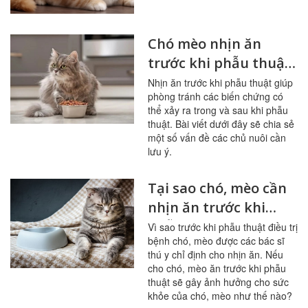
Chó mèo nhịn ăn
trước khi phẫu thuật,
các vấn đề cần lưu ý
Nhịn ăn trước khi phẫu thuật giúp
phòng tránh các biến chứng có
thể xảy ra trong và sau khi phẫu
thuật. Bài viết dưới đây sẽ chia sẻ
một số vấn đề các chủ nuôi cần
lưu ý.
Tại sao chó, mèo cần
nhịn ăn trước khi
phẫu thuật điều trị
Vì sao trước khi phẫu thuật điều trị
bệnh chó, mèo được các bác sĩ
bệnh
thú y chỉ định cho nhịn ăn. Nếu
cho chó, mèo ăn trước khi phẫu
thuật sẽ gây ảnh hưởng cho sức
khỏe của chó, mèo như thế nào?