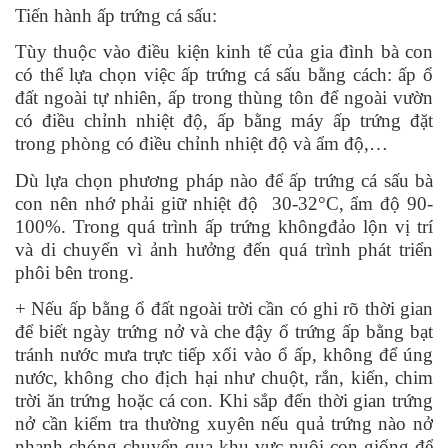
Tiến hành ấp trứng cá sấu:
Tùy thuộc vào điều kiện kinh tế của gia đình bà con
có thể lựa chọn việc ấp trứng cá sấu bằng cách: ấp ổ
đất ngoài tự nhiên, ấp trong thùng tôn để ngoài vườn
có điều chỉnh nhiệt độ, ấp bằng máy ấp trứng đặt
trong phòng có điều chỉnh nhiệt độ và ẩm độ,…
Dù lựa chọn phương pháp nào để ấp trứng cá sấu bà
con nên nhớ phải giữ nhiệt độ 30-32°C, ẩm độ 90-
100%. Trong quá trình ấp trứng khôngđảo lộn vị trí
và di chuyển vì ảnh hưởng đến quá trình phát triển
phôi bên trong.
+ Nếu ấp bằng ổ đất ngoài trời cần có ghi rõ thời gian
để biết ngày trứng nở và che đậy ổ trứng ấp bằng bạt
tránh nước mưa trực tiếp xối vào ổ ấp, không để úng
nước, không cho địch hại như chuột, rắn, kiến, chim
trời ăn trứng hoặc cá con. Khi sắp đến thời gian trứng
nở cần kiểm tra thường xuyên nếu quả trứng nào nở
nhanh chóng chuyển qua khu vực nuôi con giống để