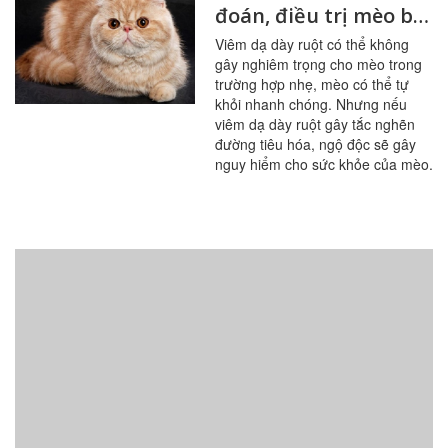
đoán, điều trị mèo bị
viêm dạ dày ruột
Viêm dạ dày ruột có thể không
gây nghiêm trọng cho mèo trong
trường hợp nhẹ, mèo có thể tự
khỏi nhanh chóng. Nhưng nếu
viêm dạ dày ruột gây tắc nghẽn
đường tiêu hóa, ngộ độc sẽ gây
nguy hiểm cho sức khỏe của mèo.