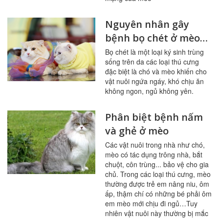
Nguyên nhân gây
bệnh bọ chét ở mèo
và giải pháp
Bọ chét là một loại ký sinh trùng
sống trên da các loại thú cưng
đặc biệt là chó và mèo khiến cho
vật nuôi ngứa ngáy, khó chịu ăn
không ngon, ngủ không yên.
Phân biệt bệnh nấm
và ghẻ ở mèo
Các vật nuôi trong nhà như chó,
mèo có tác dụng trông nhà, bắt
chuột, côn trùng... bảo vệ cho gia
chủ. Trong các loại thú cưng, mèo
thường được trẻ em nâng niu, ôm
ấp, thậm chí có những bé phải ôm
em mèo mới chịu đi ngủ…Tuy
nhiên vật nuôi này thường bị mắc