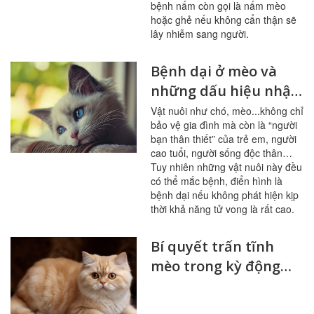
bệnh nấm còn gọi là nấm mèo
hoặc ghẻ nếu không cẩn thận sẽ
lây nhiễm sang người.
Bệnh dại ở mèo và
những dấu hiệu nhận
biết
Vật nuôi như chó, mèo...không chỉ
bảo vệ gia đình mà còn là “người
bạn thân thiết” của trẻ em, người
cao tuổi, người sống độc thân…
Tuy nhiên những vật nuôi này đều
có thể mắc bệnh, điển hình là
bệnh dại nếu không phát hiện kịp
thời khả năng tử vong là rất cao.
Bí quyết trấn tĩnh
mèo trong kỳ động
dục hiệu quả