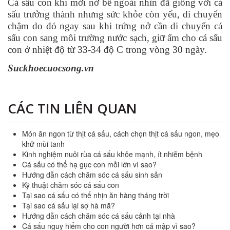
Cá sấu con khi mới nở bề ngoài nhìn đã giống với cá
sấu trưởng thành nhưng sức khỏe còn yếu, di chuyển
chậm do đó ngay sau khi trứng nở cần di chuyển cá
sấu con sang môi trường nước sạch, giữ ấm cho cá sấu
con ở nhiệt độ từ 33-34 độ C trong vòng 30 ngày.
Suckhoecuocsong.vn
CÁC TIN LIÊN QUAN
Món ăn ngon từ thịt cá sấu, cách chọn thịt cá sấu ngon, mẹo
khử mùi tanh
Kinh nghiệm nuôi rùa cá sấu khỏe mạnh, ít nhiễm bệnh
Cá sấu có thể hạ gục con mồi lớn vì sao?
Hướng dẫn cách chăm sóc cá sấu sinh sản
Kỹ thuật chăm sóc cá sấu con
Tại sao cá sấu có thể nhịn ăn hàng tháng trời
Tại sao cá sấu lại sợ hà mã?
Hướng dẫn cách chăm sóc cá sấu cảnh tại nhà
Cá sấu nguy hiểm cho con người hơn cá mập vì sao?