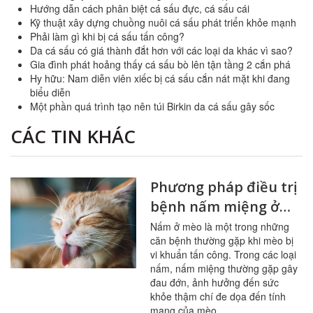
Hướng dẫn cách phân biệt cá sấu đực, cá sấu cái
Kỹ thuật xây dựng chuồng nuôi cá sấu phát triển khỏe mạnh
Phải làm gì khi bị cá sấu tấn công?
Da cá sấu có giá thành đắt hơn với các loại da khác vì sao?
Gia đình phát hoảng thấy cá sấu bò lên tận tầng 2 cắn phá
Hy hữu: Nam diễn viên xiếc bị cá sấu cắn nát mặt khi đang
biểu diễn
Một phần quá trình tạo nên túi Birkin da cá sấu gây sốc
CÁC TIN KHÁC
Phương pháp điều trị
bệnh nấm miệng ở
mèo
Nấm ở mèo là một trong những
căn bệnh thường gặp khi mèo bị
vi khuẩn tấn công. Trong các loại
nấm, nấm miệng thường gặp gây
đau đớn, ảnh hưởng đến sức
khỏe thậm chí đe dọa đến tính
mạng của mèo