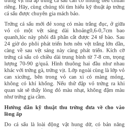
trứng vịt mà ấp trứng cá sấu cần có những tiêu chuẩn
riêng. Hãy, cùng chúng tôi tìm hiểu kỹ thuật áp trứng
cá sấu được chuyên gia mách bảo.
Trứng cá sấu mới đẻ xong có màu trắng đục, ở giữa
vỏ có một vệt sáng dài khoảng0,6-0,7cm bao
quanh,lúc này phôi đã phân cắt được 24 tế bào. Sau
24 giờ do phôi phát triển hơn nên vệt trắng lớn dần,
càng về sau vệt sáng này càng phát triển. Kích cỡ
trứng cá sấu có chiều dài trung bình từ 7-8 cm, trọng
lượng 70-90 g/quả. Hình thuông hai đầu như nhau
khác với trứng gà, trứng vịt. Lớp ngoài cùng là lớp vỏ
can xicứng, bên trong vỏ can xi có màng mỏng,
không có khí khổng. Nếu thử đập vỏ trứng ra khi
quan sát sẽ thấy lòng đỏ màu nhạt, không đậm màu
như trứng gia cầm.
Hướng dẫn kỹ thuật thu trứng đưa về cho vào
lồng ấp
Do cá sấu là loài động vật hung dữ, có bản năng