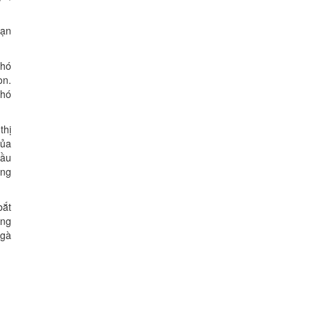
oạn
chó
on.
chó
thị
của
đầu
ung
bắt
ung
 gà