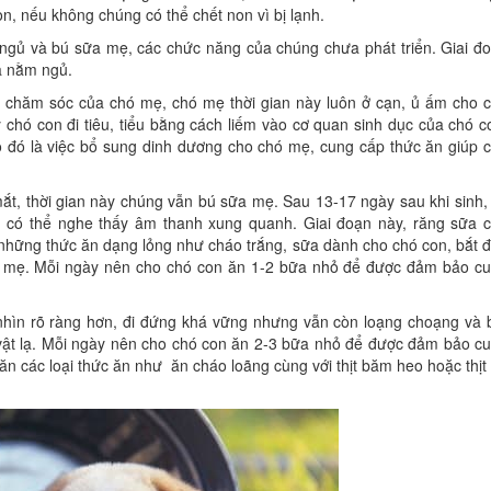
on, nếu không chúng có thể chết non vì bị lạnh.
ỉ ngủ và bú sữa mẹ, các chức năng của chúng chưa phát triển. Giai đ
và nằm ngủ.
c chăm sóc của chó mẹ, chó mẹ thời gian này luôn ở cạn, ủ ấm cho 
 chó con đi tiêu, tiểu bằng cách liếm vào cơ quan sinh dục của chó c
 đó là việc bổ sung dinh dương cho chó mẹ, cung cấp thức ăn giúp 
t, thời gian này chúng vẫn bú sữa mẹ. Sau 13-17 ngày sau khi sinh, 
ầu có thể nghe thấy âm thanh xung quanh. Giai đoạn này, răng sữa 
 những thức ăn dạng lỏng như cháo trắng, sữa dành cho chó con, bắt 
chó mẹ. Mỗi ngày nên cho chó con ăn 1-2 bữa nhỏ để được đảm bảo c
nhìn rõ ràng hơn, đi đứng khá vững nhưng vẫn còn loạng choạng và 
vật lạ. Mỗi ngày nên cho chó con ăn 2-3 bữa nhỏ để được đảm bảo c
ăn các loại thức ăn như ăn cháo loãng cùng với thịt băm heo hoặc thịt