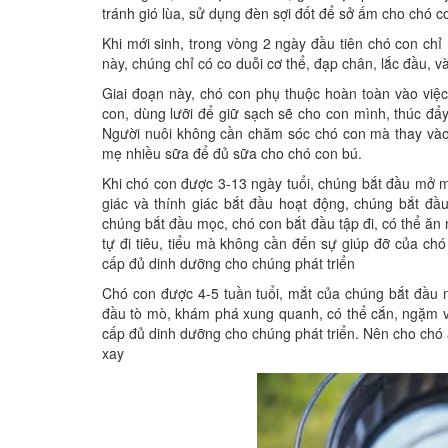
tránh gió lùa, sử dụng đèn sợi đốt để sở ấm cho chó c
Khi mới sinh, trong vòng 2 ngày đầu tiên chó con ch
này, chúng chỉ có co duỗi cơ thể, đạp chân, lắc đầu, 
Giai đoạn này, chó con phụ thuộc hoàn toàn vào việ
con, dùng lưỡi để giữ sạch sẽ cho con mình, thúc đẩy
Người nuôi không cần chăm sóc chó con mà thay vào
mẹ nhiều sữa để đủ sữa cho chó con bú.
Khi chó con được 3-13 ngày tuổi, chúng bắt đầu mở mắ
giác và thính giác bắt đầu hoạt động, chúng bắt đ
chúng bắt đầu mọc, chó con bắt đầu tập đi, có thể ăn
tự đi tiêu, tiểu mà không cần đến sự giúp đỡ của 
cấp đủ dinh dưỡng cho chúng phát triển
Chó con được 4-5 tuần tuổi, mắt của chúng bắt đầu 
đầu tò mò, khám phá xung quanh, có thể cắn, ngặm 
cấp đủ dinh dưỡng cho chúng phát triển. Nên cho chó 
xay