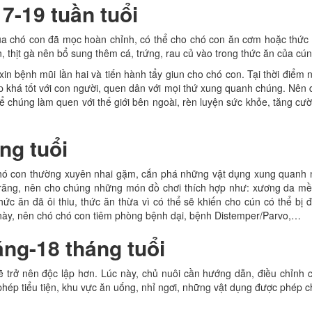
7-19 tuần tuổi
 của chó con đã mọc hoàn chỉnh, có thể cho chó con ăn cơm hoặc thức
, thịt gà nên bổ sung thêm cá, trứng, rau củ vào trong thức ăn của cún
in bệnh mũi lần hai và tiến hành tẩy giun cho chó con. Tại thời điểm 
 khá tốt với con người, quen dân với mọi thứ xung quanh chúng. Nên 
 chúng làm quen với thế giới bên ngoài, rèn luyện sức khỏe, tăng cư
ng tuổi
 chó con thường xuyên nhai gặm, cắn phá những vật dụng xung quanh 
 răng, nên cho chúng những món đồ chơi thích hợp như: xương da m
c ăn đã ôi thiu, thức ăn thừa vì có thể sẽ khiến cho cún có thể bị 
 này, nên chó chó con tiêm phòng bệnh dại, bệnh Distemper/Parvo,…
áng-18 tháng tuổi
ẽ trở nên độc lập hơn. Lúc này, chủ nuôi cần hướng dẫn, điều chỉnh 
phép tiểu tiện, khu vực ăn uống, nhỉ ngơi, những vật dụng được phép c