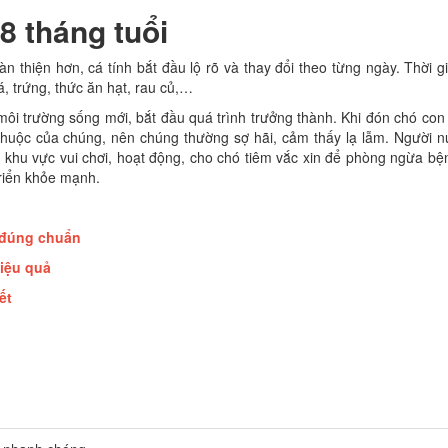
8 tháng tuổi
àn thiện hơn, cá tính bắt đầu lộ rõ và thay đổi theo từng ngày. Thời g
á, trứng, thức ăn hạt, rau củ,…
ôi trường sống mới, bắt đầu quá trình trưởng thành. Khi đón chó con
thuộc của chúng, nên chúng thường sợ hãi, cảm thấy lạ lẫm. Người n
à khu vực vui chơi, hoạt động, cho chó tiêm vắc xin để phòng ngừa bệ
triển khỏe mạnh.
 đúng chuẩn
hiệu quả
ết