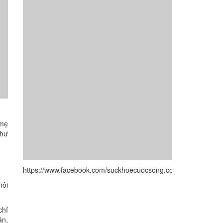
 mẹ
như
https://www.facebook.com/suckhoecuocsong.com.vn/
môi
chỉ
ận,