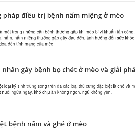
 pháp điều trị bệnh nấm miệng ở mèo
à một trong những căn bệnh thường gặp khi mèo bị vi khuẩn tấn công.
oại nấm, nấm miệng thường gặp gây đau đớn, ảnh hưởng đến sức khỏe
 dọa đến tính mạng của mèo
 nhân gây bệnh bọ chét ở mèo và giải ph
ột loại ký sinh trùng sống trên da các loại thú cưng đặc biệt là chó và 
t nuôi ngứa ngáy, khó chịu ăn không ngon, ngủ không yên.
iệt bệnh nấm và ghẻ ở mèo