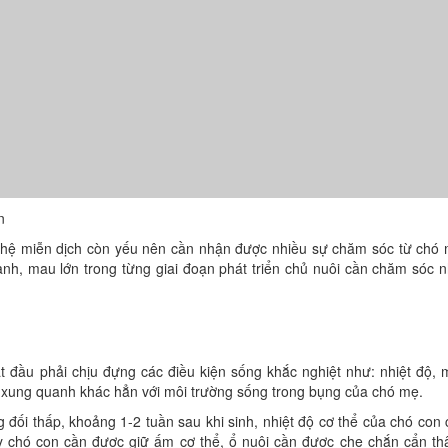
n
t, hệ miễn dịch còn yếu nên cần nhận được nhiều sự chăm sóc từ chó
nh, mau lớn trong từng giai đoạn phát triển chủ nuôi cần chăm sóc 
 đầu phải chịu đựng các điều kiện sống khắc nghiệt như: nhiệt độ, 
g xung quanh khác hẳn với môi trường sống trong bụng của chó mẹ.
g đối thấp, khoảng 1-2 tuần sau khi sinh, nhiệt độ cơ thể của chó con 
ày chó con cần được giữ ấm cơ thể, ổ nuôi cần được che chắn cẩn th