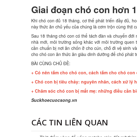
Giai đoạn chó con hơn 1
Khi chó con đủ 18 tháng, cơ thể phát triển đầy đủ, ho
này thức ăn chủ yếu của chúng là cơm trộn cùng thịt c
Sau 18 tháng chó con có thể tách đàn và chuyển đới m
nhà mới, môi trường sống khác với môi trường quen 
cần chuẩn bị nơi ăn chốn ở cho cún, chỗ đi vệ sinh v
cho chó con ăn thức ăn giàu dinh dưỡng để chó phát 
BÀI CÙNG CHỦ ĐỀ:
+
Có nên tắm cho chó con, cách tắm cho chó con
+
Chó con bị tiêu chảy: nguyên nhân, cách xử lý 
+
Chăm sóc chó con bị mất mẹ: những điều cần bi
Suckhoecuocsong.vn
CÁC TIN LIÊN QUAN