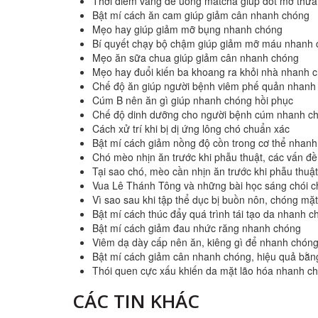
Thời điểm vàng để uống matcha giúp đốt mỡ thừ
Bật mí cách ăn cam giúp giảm cân nhanh chóng
Mẹo hay giúp giảm mỡ bụng nhanh chóng
Bí quyết chạy bộ chậm giúp giảm mỡ máu nhanh
Mẹo ăn sữa chua giúp giảm cân nhanh chóng
Mẹo hay đuổi kiến ba khoang ra khỏi nhà nhanh 
Chế độ ăn giúp người bệnh viêm phế quản nhanh
Cúm B nên ăn gì giúp nhanh chóng hồi phục
Chế độ dinh dưỡng cho người bệnh cúm nhanh ch
Cách xử trí khi bị dị ứng lông chó chuẩn xác
Bật mí cách giảm nồng độ cồn trong cơ thể nhan
Chó mèo nhịn ăn trước khi phẫu thuật, các vấn đề
Tại sao chó, mèo cần nhịn ăn trước khi phẫu thuật
Vua Lê Thánh Tông và những bài học sáng chói c
Vì sao sau khi tập thể dục bị buồn nôn, chóng mặ
Bật mí cách thúc đẩy quá trình tái tạo da nhanh c
Bật mí cách giảm đau nhức răng nhanh chóng
Viêm dạ dày cấp nên ăn, kiêng gì để nhanh chóng
Bật mí cách giảm cân nhanh chóng, hiệu quả bằn
Thói quen cực xấu khiến da mặt lão hóa nhanh c
CÁC TIN KHÁC