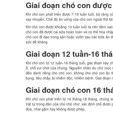
Giai đoạn chó con được 
Khi chó con phát triển được 7-19 tuần tuổi, bộ răng
xay nhuyễn. Chế độ ăn uống của chó con ngoài thịt lợn
Khi chó con được khoảng 10 tuần tuổi ta nên tiêm vacx
chó con đã được cai sữa hoàn toàn và có thể hòa nhập
chó con đi dạo trong sân hoặc vườn sau các bữa ăn để
sức đề kháng.
Giai đoạn 12 tuần-16 thá
Khi chó con từ 12 tuần-16 tháng tuổi, giai đoạn này
ở, chỗ vui chơi của chúng. Nguyên nhân do chó mọc
dẻo dành riêng cho chó con, không cho chó con ăn thứ
bụng, tiêu chảy, bị nhiễm độc, nhiễm bệnh. Giai đoạn
Giai đoạn chó con 16 th
Khi chó con phát triển từ 16 tháng-18 tháng, chúng s
trật tự trong đàn của chú chó như: xác định chỗ được 
đùa, nhai gặm hay không được phép.