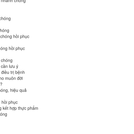
a nhanh chóng
 chóng
chóng
 chóng hồi phục
óng hồi phục
h chóng
 cần lưu ý
 điều trị bệnh
ho muôn đời
t?
hóng, hiệu quả
 hồi phục
g kết hợp thực phẩm
hóng