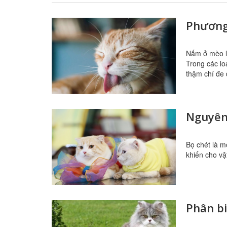
Phương
Nấm ở mèo l
Trong các l
thậm chí đe
Nguyên
Bọ chét là m
khiến cho vậ
Phân b