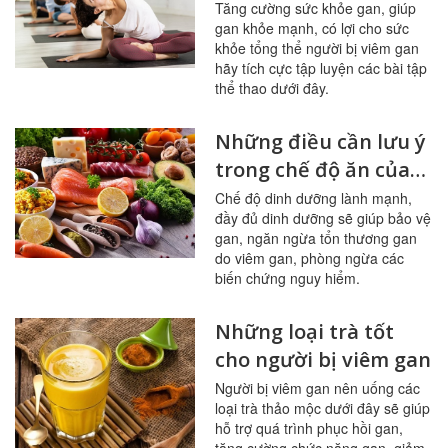
thiện chức năng gan
Tăng cường sức khỏe gan, giúp
gan khỏe mạnh, có lợi cho sức
khỏe tổng thể người bị viêm gan
hãy tích cực tập luyện các bài tập
thể thao dưới đây.
Những điều cần lưu ý
trong chế độ ăn của
người bị viêm gan
Chế độ dinh dưỡng lành mạnh,
đầy đủ dinh dưỡng sẽ giúp bảo vệ
gan, ngăn ngừa tổn thương gan
do viêm gan, phòng ngừa các
biến chứng nguy hiểm.
Những loại trà tốt
cho người bị viêm gan
Người bị viêm gan nên uống các
loại trà thảo mộc dưới đây sẽ giúp
hỗ trợ quá trình phục hồi gan,