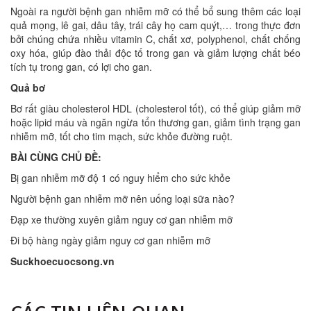
Ngoài ra người bệnh gan nhiễm mỡ có thể bổ sung thêm các loại
quả mọng, lê gai, dâu tây, trái cây họ cam quýt,… trong thực đơn
bởi chúng chứa nhiều vitamin C, chất xơ, polyphenol, chất chống
oxy hóa, giúp đào thải độc tố trong gan và giảm lượng chất béo
tích tụ trong gan, có lợi cho gan.
Quả bơ
Bơ rất giàu cholesterol HDL (cholesterol tốt), có thể giúp giảm mỡ
hoặc lipid máu và ngăn ngừa tổn thương gan, giảm tình trạng gan
nhiễm mỡ, tốt cho tim mạch, sức khỏe đường ruột.
BÀI CÙNG CHỦ ĐỀ:
Bị gan nhiễm mỡ độ 1 có nguy hiểm cho sức khỏe
Người bệnh gan nhiễm mỡ nên uống loại sữa nào?
Đạp xe thường xuyên giảm nguy cơ gan nhiễm mỡ
Đi bộ hàng ngày giảm nguy cơ gan nhiễm mỡ
Suckhoecuocsong.vn