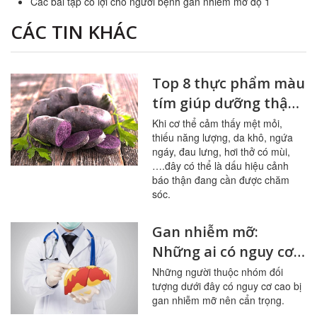
Các bài tập có lợi cho người bệnh gan nhiễm mỡ độ 1
CÁC TIN KHÁC
Top 8 thực phẩm màu
tím giúp dưỡng thận,
tăng cường sức khỏe
Khi cơ thể cảm thấy mệt mỏi,
thiếu năng lượng, da khô, ngứa
ngáy, đau lưng, hơi thở có mùi,
….đây có thể là dấu hiệu cảnh
báo thận đang cần được chăm
sóc.
Gan nhiễm mỡ:
Những ai có nguy cơ
mắc phải
Những người thuộc nhóm đối
tượng dưới đây có nguy cơ cao bị
gan nhiễm mỡ nên cẩn trọng.