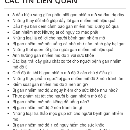
CÁC TIN LIÊN QUAN
3 dấu hiệu vàng giúp phân biệt gan nhiễm mỡ và đau dạ dày
Những thay đổi nhỏ giúp đẩy lùi gan nhiễm mỡ hiệu quả
Dấu hiệu ban đêm cảnh báo gan nhiễm mỡ: Đừng bỏ qua
Gan nhiễm mỡ: Những ai có nguy cơ mắc phải
Những loại lá có lợi cho người bệnh gan nhiễm mỡ
Bị gan nhiễm mỡ nên uống cà phê như nào tránh gây hại gan
Những thói quen tốt giúp ngừa gan nhiễm mỡ hiệu quả
Ảnh hưởng gan nhiễm mỡ độ 3 với sức khỏe
Các loại trái cây giàu chất xơ tốt cho người bệnh gan nhiễm
mỡ độ 3
Chế độ ăn khi bị gan nhiễm mỡ độ 3 cần chú ý điều gì
Những thực phẩm người bị gan nhiễm mỡ độ 3 nên tránh ăn
Kiểm soát gan nhiễm mỡ độ 3 nên ăn gì?
Bị gan nhiễm mỡ độ 2 nguy hiểm cho sức khỏe như nào?
Thực phẩm rất tốt cho người bị gan nhiễm mỡ độ 2
Bị gan nhiễm mỡ nên kiêng đồ uống nào?
Bị gan nhiễm mỡ độ 2 nên tránh ăn gì
Những loại trà thảo mộc giúp ích cho người bệnh gan nhiễm
mỡ
Bị gan nhiễm mỡ độ 1 có nguy hiểm cho sức khỏe