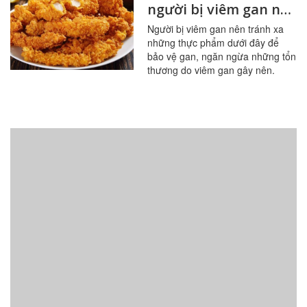
người bị viêm gan nên
tránh ăn
Người bị viêm gan nên tránh xa
những thực phẩm dưới đây để
bảo vệ gan, ngăn ngừa những tổn
thương do viêm gan gây nên.