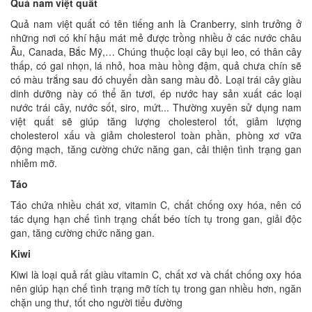
Quả nam việt quất
Quả nam việt quất có tên tiếng anh là Cranberry, sinh trưởng ở
những nơi có khí hậu mát mẻ được trồng nhiều ở các nước châu
Âu, Canada, Bắc Mỹ,… Chúng thuộc loại cây bụi leo, có thân cây
thấp, có gai nhọn, lá nhỏ, hoa màu hồng đậm, quả chưa chín sẽ
có màu trắng sau đó chuyển dần sang màu đỏ. Loại trái cây giàu
dinh dưỡng này có thể ăn tươi, ép nước hay sản xuất các loại
nước trái cây, nước sốt, siro, mứt... Thường xuyên sử dụng nam
việt quất sẽ giúp tăng lượng cholesterol tốt, giảm lượng
cholesterol xấu và giảm cholesterol toàn phần, phòng xơ vữa
động mạch, tăng cường chức năng gan, cải thiện tình trạng gan
nhiễm mỡ.
Táo
Táo chứa nhiều chát xơ, vitamin C, chất chống oxy hóa, nên có
tác dụng hạn chế tình trạng chất béo tích tụ trong gan, giải độc
gan, tăng cường chức năng gan.
Kiwi
Kiwi là loại quả rất giàu vitamin C, chất xơ và chất chống oxy hóa
nên giúp hạn chế tình trạng mỡ tích tụ trong gan nhiều hơn, ngăn
chặn ung thư, tốt cho người tiểu đường