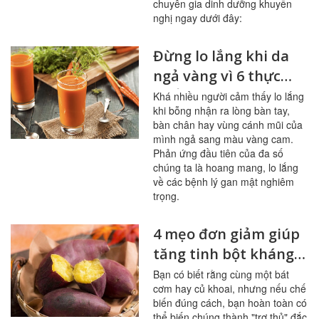
chuyên gia dinh dưỡng khuyến
nghị ngay dưới đây:
Đừng lo lắng khi da
ngả vàng vì 6 thực
phẩm này
Khá nhiều người cảm thấy lo lắng
khi bỗng nhận ra lòng bàn tay,
bàn chân hay vùng cánh mũi của
mình ngả sang màu vàng cam.
Phản ứng đầu tiên của đa số
chúng ta là hoang mang, lo lắng
về các bệnh lý gan mật nghiêm
trọng.
4 mẹo đơn giảm giúp
tăng tinh bột kháng
trong bữa ăn
Bạn có biết rằng cùng một bát
cơm hay củ khoai, nhưng nếu chế
biến đúng cách, bạn hoàn toàn có
thể biến chúng thành "trợ thủ" đắc