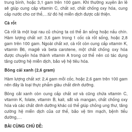
trung bình, hoặc 3,1 gam trên 100 gam. Khi thường xuyên ăn lê
sẽ giúp cung cấp vitamin C, chất xơ, chất chống oxy hóa, cung
cấp nước cho cơ thể,…từ đó hệ miễn dịch được cải thiện.
Cà rốt
Cà rốt là một loại rau củ chúng ta có thể ăn sống hoặc nấu chín.
Hàm lượng chất xơ: 3,6 gam trong 1 cốc cà rốt sống, hoặc 2,8
gam trên 100 gam. Ngoài chất xơ, cà rốt còn cung cấp vitamin K,
vitamin B6, magiê và beta carotene, một chất chống oxy hóa
được chuyển hóa thành vitamin A trong cơ thể nên có tác dụng
tăng cường hệ miễn dịch, bảo vệ hệ tiêu hóa.
Bông cải xanh (2,6 gram)
Hàm lượng chất xơ: 2,4 gam mỗi cốc, hoặc 2,6 gam trên 100 gam
nên đây là loại thực phẩm giàu chất dinh dưỡng.
Bông cải xanh còn cung cấp chất xơ và cũng chứa vitamin C,
vitamin K, folate, vitamin B, kali, sắt và mangan, chất chống oxy
hóa và các chất dinh dưỡng khác có thể giúp chống ung thư, tăng
cường hệ miễn dịch của cơ thể, bảo vệ tim mạch, bệnh tiểu
đường,…
BÀI CÙNG CHỦ ĐỀ: