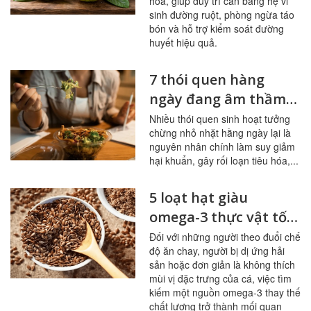
hóa, giúp duy trì cân bằng hệ vi
sinh đường ruột, phòng ngừa táo
bón và hỗ trợ kiểm soát đường
huyết hiệu quả.
7 thói quen hàng
ngày đang âm thầm
tàn phá đường ruột
Nhiều thói quen sinh hoạt tưởng
chừng nhỏ nhặt hằng ngày lại là
nguyên nhân chính làm suy giảm
hại khuẩn, gây rối loạn tiêu hóa,...
5 loạt hạt giàu
omega-3 thực vật tốt
nhất cho người ít ăn
Đối với những người theo đuổi chế
độ ăn chay, người bị dị ứng hải
cá
sản hoặc đơn giản là không thích
mùi vị đặc trưng của cá, việc tìm
kiếm một nguồn omega-3 thay thế
chất lượng trở thành mối quan