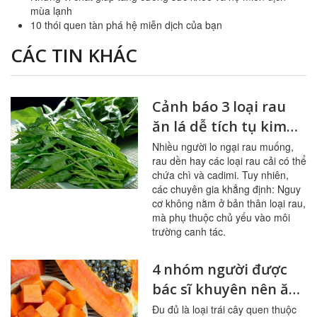
mùa lạnh
10 thói quen tàn phá hệ miễn dịch của bạn
CÁC TIN KHÁC
Cảnh báo 3 loại rau
ăn lá dễ tích tụ kim
loại nặng
Nhiều người lo ngại rau muống,
rau dền hay các loại rau cải có thể
chứa chì và cadimi. Tuy nhiên,
các chuyên gia khẳng định: Nguy
cơ không nằm ở bản thân loại rau,
mà phụ thuộc chủ yếu vào môi
trường canh tác.
4 nhóm người được
bác sĩ khuyên nên ăn
đu đủ thường xuyên
Đu đủ là loại trái cây quen thuộc