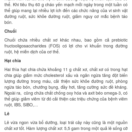
thể. Khi tiêu thụ 60 g cháo yến mạch mỗi ngày trong một tuần có
thể giúp mang lại nhiều lợi ích đến các chức năng của vi sinh vật
đường ruột, sức khỏe đường ruột, giảm nguy cơ mắc bệnh táo
bón.
Chuối
Chuối chứa nhiều chất xơ khác nhau, bao gồm cả prebiotic
fructooligosaccharides (FOS) có lợi cho vi khuẩn trong đường
ruột, hệ miễn dịch của cơ thể.
Hạt chia
Hai thìa hạt chia chứa khoảng 11 g chất xơ, chất xơ có trong hạt
chia giúp giảm mức cholesterol xấu và ngăn ngừa tăng đột biến
lượng đường trong máu, cải thiện sức khỏe đường ruột, phòng
ngừa táo bón, chướng bụng, đầy hơi, tăng cường sức đề kháng.
Ngoài ra, cũng chứa chất chống oxy hóa và axit béo omega-3, có
thể giúp giảm viêm từ đó cải thiện các triệu chứng của bệnh viêm
ruột, IBS, SIBO,…
Lê
Lê vừa ngon vừa bổ dưỡng, loại trái cây này cũng là một nguồn
chất xơ tốt. Hàm lượng chất xơ: 5,5 gam trong một quả lê sống cỡ