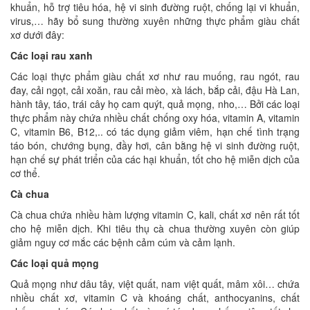
khuẩn, hỗ trợ tiêu hóa, hệ vi sinh đường ruột, chống lại vi khuẩn,
virus,… hãy bổ sung thường xuyên những thực phẩm giàu chất
xơ dưới đây:
Các loại rau xanh
Các loại thực phẩm giàu chất xơ như rau muống, rau ngót, rau
đay, cải ngọt, cải xoăn, rau cải mèo, xà lách, bắp cải, đậu Hà Lan,
hành tây, táo, trái cây họ cam quýt, quả mọng, nho,… Bởi các loại
thực phẩm này chứa nhiều chất chống oxy hóa, vitamin A, vitamin
C, vitamin B6, B12,.. có tác dụng giảm viêm, hạn chế tình trạng
táo bón, chướng bụng, đầy hơi, cân bằng hệ vi sinh đường ruột,
hạn chế sự phát triển của các hại khuẩn, tốt cho hệ miễn dịch của
cơ thể.
Cà chua
Cà chua chứa nhiều hàm lượng vitamin C, kali, chất xơ nên rất tốt
cho hệ miễn dịch. Khi tiêu thụ cà chua thường xuyên còn giúp
giảm nguy cơ mắc các bệnh cảm cúm và cảm lạnh.
Các loại quả mọng
Quả mọng như dâu tây, việt quất, nam việt quất, mâm xôi… chứa
nhiều chất xơ, vitamin C và khoáng chất, anthocyanins, chất