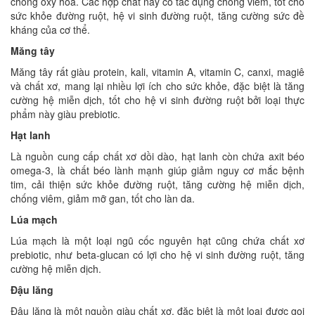
chống oxy hóa. Các hợp chất này có tác dụng chống viêm, tốt cho
sức khỏe đường ruột, hệ vi sinh đường ruột, tăng cường sức đề
kháng của cơ thể.
Măng tây
Măng tây rất giàu protein, kali, vitamin A, vitamin C, canxi, magiê
và chất xơ, mang lại nhiều lợi ích cho sức khỏe, đặc biệt là tăng
cường hệ miễn dịch, tốt cho hệ vi sinh đường ruột bởi loại thực
phẩm này giàu prebiotic.
Hạt lanh
Là nguồn cung cấp chất xơ dồi dào, hạt lanh còn chứa axit béo
omega-3, là chất béo lành mạnh giúp giảm nguy cơ mắc bệnh
tim, cải thiện sức khỏe đường ruột, tăng cường hệ miễn dịch,
chống viêm, giảm mỡ gan, tốt cho làn da.
Lúa mạch
Lúa mạch là một loại ngũ cốc nguyên hạt cũng chứa chất xơ
prebiotic, như beta-glucan có lợi cho hệ vi sinh đường ruột, tăng
cường hệ miễn dịch.
Đậu lăng
Đậu lăng là một nguồn giàu chất xơ, đặc biệt là một loại được gọi