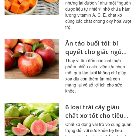
nhưng lại được ví như một "nguồn
dược liệu tự nhiên" nhờ chứa hàm
lượng vitamin A, C, E, chất xơ
cùng các chất chống oxy hóa vượt
trội.
Ăn táo buổi tối: bí
quyết cho giấc ngủ
ngon, hệ tiêu hóa
Thay vì tìm đến các loại thực
phẩm nhiều calo, việc lựa chọn
khỏe mạnh
một quả táo tươi không chỉ giúp
xoa dịu cơn thèm ăn mà còn
mang lại vô số lợi ích cho sức
khỏe.
6 loại trái cây giàu
chất xơ tốt cho tiêu
hóa, đường huyết
Chất xơ đóng vai trò vô cùng quan
trọng đối với sức khỏe hệ tiêu