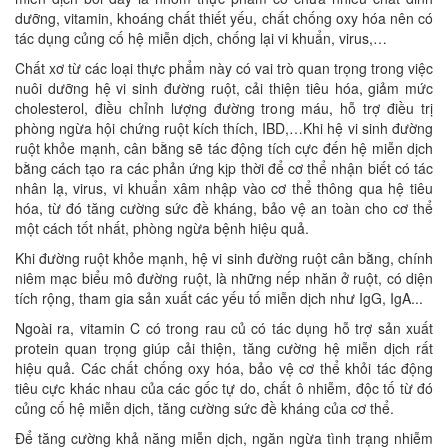
dưỡng, vitamin, khoáng chất thiết yếu, chất chống oxy hóa nên có
tác dụng củng cố hệ miễn dịch, chống lại vi khuẩn, virus,…
Chất xơ từ các loại thực phẩm này có vai trò quan trọng trong việc
nuôi dưỡng hệ vi sinh đường ruột, cải thiện tiêu hóa, giảm mức
cholesterol, điều chỉnh lượng đường trong máu, hỗ trợ điều trị
phòng ngừa hội chứng ruột kích thích, IBD,…Khi hệ vi sinh đường
ruột khỏe mạnh, cân bằng sẽ tác động tích cực đến hệ miễn dịch
bằng cách tạo ra các phản ứng kịp thời để cơ thể nhận biết có tác
nhân lạ, virus, vi khuẩn xâm nhập vào cơ thể thông qua hệ tiêu
hóa, từ đó tăng cường sức đề kháng, bảo vệ an toàn cho cơ thể
một cách tốt nhất, phòng ngừa bệnh hiệu quả.
Khi đường ruột khỏe mạnh, hệ vi sinh đường ruột cân bằng, chính
niêm mạc biểu mô đường ruột, là những nếp nhăn ở ruột, có diện
tích rộng, tham gia sản xuất các yếu tố miễn dịch như IgG, IgA...
Ngoài ra, vitamin C có trong rau củ có tác dụng hỗ trợ sản xuất
protein quan trọng giúp cải thiện, tăng cường hệ miễn dịch rất
hiệu quả. Các chất chống oxy hóa, bảo vệ cơ thể khỏi tác động
tiêu cực khác nhau của các gốc tự do, chất ô nhiễm, độc tố từ đó
củng cố hệ miễn dịch, tăng cường sức đề kháng của cơ thể.
Để tăng cường khả năng miễn dịch, ngăn ngừa tình trạng nhiễm