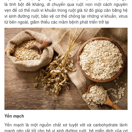
là tinh bột đề kháng, di chuyển qua ruột non một cách nguyên
vẹn để có thể nuôi vi khuẩn trong ruột già từ đó giúp cân bằng hệ
vi sinh đường ruột, bảo vệ cơ thể chống lại những vi khuẩn, virus
từ bên ngoài, giảm thiểu các mầm bệnh phát triển trở lại
Yến mạch
Yến mạch là một nguồn chất xơ tuyệt vời và carbohydrate lành
mạnh nên rất tốt cho hệ vi sinh đường ruột, hệ miễn dịch của cơ