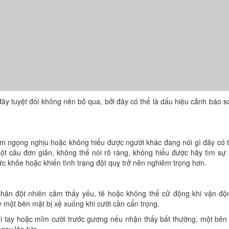
ây tuyệt đối không nên bỏ qua, bởi đây có thể là dấu hiệu cảnh báo 
 âm ngọng nghịu hoặc không hiểu được người khác đang nói gì đây có 
ột câu đơn giản, không thể nói rõ ràng, không hiểu được hãy tìm sự 
c khỏe hoặc khiến tình trạng đột quỵ trở nên nghiêm trọng hơn.
chân đột nhiên cảm thấy yếu, tê hoặc không thể cử động khi vận độ
một bên mặt bị xệ xuống khi cười cần cẩn trọng.
ai tay hoặc mỉm cười trước gương nếu nhận thấy bất thường, một bên