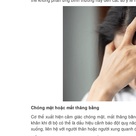
thể không phản ứng bình thường hãy đến các sở y tế n
Chóng mặt hoặc mất thăng bằng
Cơ thể xuất hiện cảm giác chóng mặt, mất thăng bằ
khăn khi đi bộ có thể là dấu hiệu cảnh báo đột quỵ n
xuống, liên hệ với người thân hoặc người xung quanh 