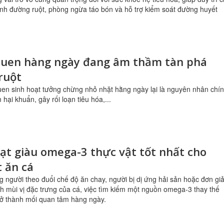
inh đường ruột, phòng ngừa táo bón và hỗ trợ kiểm soát đường huyết
 quen hàng ngày đang âm thầm tàn phá
ruột
uen sinh hoạt tưởng chừng nhỏ nhặt hằng ngày lại là nguyên nhân chí
hại khuẩn, gây rối loạn tiêu hóa,...
hạt giàu omega-3 thực vật tốt nhất cho
t ăn cá
g người theo đuổi chế độ ăn chay, người bị dị ứng hải sản hoặc đơn gi
ch mùi vị đặc trưng của cá, việc tìm kiếm một nguồn omega-3 thay thế
rở thành mối quan tâm hàng ngày.