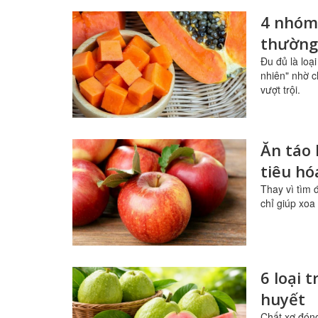
4 nhóm
thường
Đu đủ là loạ
nhiên" nhờ c
vượt trội.
Ăn táo 
tiêu h
Thay vì tìm 
chỉ giúp xoa
6 loại 
huyết
Chất xơ đóng