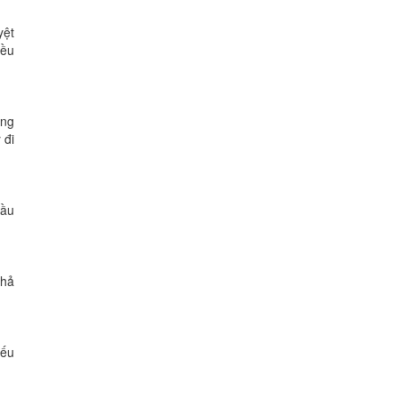
yệt
iều
óng
 đi
đầu
khả
Nếu