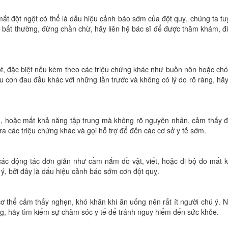
mắt đột ngột có thể là dấu hiệu cảnh báo sớm của đột quỵ, chúng ta tu
 bất thường, đừng chần chừ, hãy liên hệ bác sĩ để được thăm khám, đ
ột, đặc biệt nếu kèm theo các triệu chứng khác như buồn nôn hoặc ch
u cơn đau đầu khác với những lần trước và không có lý do rõ ràng, hãy
ẫn, hoặc mất khả năng tập trung mà không rõ nguyên nhân, cảm thấy 
ra các triệu chứng khác và gọi hỗ trợ để đến các cơ sở y tế sớm.
các động tác đơn giản như cầm nắm đồ vật, viết, hoặc đi bộ do mất 
ý, bởi đây là dấu hiệu cảnh báo sớm cơn đột quỵ.
ơ thể cảm thấy nghẹn, khó khăn khi ăn uống nên rất ít người chú ý. 
g, hãy tìm kiếm sự chăm sóc y tế để tránh nguy hiểm đến sức khỏe.