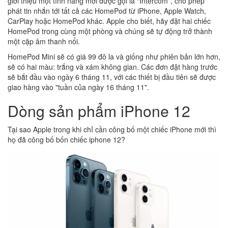
giới thiệu một tính năng mới được gọi là “Intercom”, cho phép
phát tin nhắn tới tất cả các HomePod từ iPhone, Apple Watch,
CarPlay hoặc HomePod khác. Apple cho biết, hãy đặt hai chiếc
HomePod trong cùng một phòng và chúng sẽ tự động trở thành
một cặp âm thanh nổi.
HomePod Mini sẽ có giá 99 đô la và giống như phiên bản lớn hơn,
sẽ có hai màu: trắng và xám không gian. Các đơn đặt hàng trước
sẽ bắt đầu vào ngày 6 tháng 11, với các thiết bị đầu tiên sẽ được
giao hàng vào "tuần của ngày 16 tháng 11".
Dòng sản phẩm iPhone 12
Tại sao Apple trong khi chỉ cần công bố một chiếc iPhone mới thì
họ đã công bố bốn chiếc iphone 12?