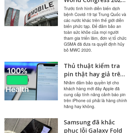
chính thức bị hủy bỏ
Trước tình hình diễn biến dịch
bệnh Covid-19 tại Trung Quốc và
do Covid-19
các nước khác trên thế giới diễn
biến phức tạp. Để đảm bảo an
toàn sức khỏe của mọi người
tham gia triển lãm, đơn vị tổ chức
GSMA đã đưa ra quyết định hủy
bỏ MWC 2020.
Thủ thuật kiểm tra
pin thật hay giả trên
iPhone
Nhằm đảm bảo quyền lợi cho
khách hàng mới đây Apple đã
cung cấp tính năng cảnh báo pin
trên iPhone có phải là hàng chính
hãng hay không.
Samsung đã khắc
phục lỗi Galaxy Fold