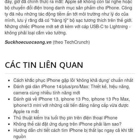
đây, giờ đã chính thức ra mắt: Apple sẽ không còn tai nghe hoặc
bộ chuyển đổi điện trong danh mục sản phẩm cho iPhone. Công
ty đã nêu những tác động tiềm ẩn tới môi trường như lý do của
mình, lưu ý rằng đã có "hàng tỷ" bộ sạc tương thích trên thế giới.
Những chiếc iPhone mới sẽ đi kèm với cáp USB-C to Lightning -
không phải loại cắm vào tường.
Suckhoecuocsong.vn
(theo TechCrunch)
CÁC TIN LIÊN QUAN
Cách khắc phục iPhone gặp lỗi 'không khả dụng' chuẩn nhất
Đánh giá dàn iPhone 14/plus/pro/Max: Thiết kế, hiệu năng,
camera cùng nhiều tính năng mới
Đánh giá về iPhone 13, iphone 13 Pro, iphone 13 Pro Max,
iphone13 mini với những cải tiến đáng nâng cấp vừa được
Apple ra mắt
Thủ thuật kiểm tra tuổi thọ pin trên điện thoại iPhone
Không thể cài đặt ứng dụng trên iPhone phải làm sao?
Hướng dẫn chi tiết cách tìm iPhone bị thất lạc ngay cả khi tắt
nguồn