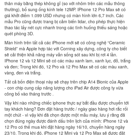
thân máy bằng thép không gỉ (so với nhôm trên các mẫu thông
thường), bổ sung ống kính tele 12MP. IPhone 12 Pro Max sẽ có
giá khởi điểm 1.099 USD nhưng có màn hình lớn 6,7 inch. Các
mẫu Pro cũng được trang bị cảm biến lidar, cho phép thực hiện
thao tác lấy nét cực nhanh trong các tình huống thiếu sáng hoặc
quét phòng 3D.
Màn hình trên tất cả các iPhone mới sẽ có công nghệ “Ceramic
Shield” mà Apple hợp tác với Corning xây dựng, công ty cho biết
sẽ cải thiện khả năng máy vẫn sống sót sau khi bị rơi 4 lần.
IPhone 12 và 12 Mini sẽ có các màu xanh lam, xanh lục, đỏ, trắng
và đen; Trong khi đó, 12 Pro và 12 Pro Max sẽ có các màu xanh,
vàng, đen và trắng.
Tất cả bốn điện thoại này sẽ chạy trên chip A14 Bionic của Apple
- con chip cung cấp năng lượng cho iPad Air được công ty vừa
công bố vào tháng trước .
Vậy khi nào những chiếc iphone thực sự bắt đầu được chuyển tới
tay khách hàng? Đơn đặt hàng trước / ngày giao hàng hơi rắc rối
một chút - vì vậy khi đã chọn được một mẫu máy, lưu ý rằng đã
chọn đúng ngày được đánh dấu trên lịch của mình: iPhone 12 và
12 Pro có thể mua khi đặt hàng ngày 16/10, chuyển hàng ngày
23/10. Trong khi đó, iPhone 12 Mini và 12 Pro Max sẽ được đặt