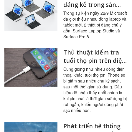
đáng kể trong sản
phẩm mới ra mắt
Trong sự kiện ngày 22/9 Microsoft
đã giới thiệu nhiều dòng laptop và
Surface Laptop
tablet mới, 2 thiết bị đáng chú ý
Studio và Surface Pro
gồm Surface Laptop Studio và
8
Surface Pro 8
Thủ thuật kiểm tra
tuổi thọ pin trên điện
thoại iPhone
Cũng giống như nhiều dòng điện
thoại khác, tuổi thọ pin iPhone sẽ
bị giảm sau nhiều chu kỳ sạch,
sau một thời gian sử dụng. Dấu
hiệu dễ nhận thấy nhất chính là
khi pin chai là thời gian sử dụng bị
rút ngắn, khiến người dùng phải
sạc nhiều hơn.
Phát triển hệ thống