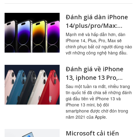
Đánh giá dàn iPhone
14/plus/pro/Max:
Thiết kế, hiệu năng,
Mạnh mẽ và hấp dẫn hơn, dàn
iPhone 14, Plus, Pro, Max sẽ
camera cùng nhiều
chinh phục bất cứ người dùng nào
tính năng mới
với những công nghệ hàng đầu.
Đánh giá về iPhone
13, iphone 13 Pro,
iphone 13 Pro Max,
Sau một tuần ra mắt, nhiều trang
tin quốc tế đã chia sẻ những đánh
iphone13 mini với
giá đầu tiên về iPhone 13 và
những cải tiến đáng
iPhone 13 mini, bộ đôi
nâng cấp vừa được
smartphone được chờ đón trong
năm 2021 của Apple.
Apple ra mắt
Microsoft cải tiến