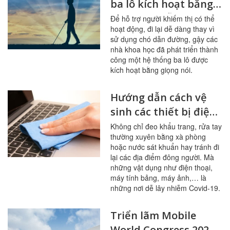
ba lô kích hoạt bằng
giọng nói hỗ trợ
Để hỗ trợ người khiếm thị có thể
hoạt động, đi lại dễ dàng thay vì
người khiếm thị
sử dụng chó dẫn đường, gậy các
nhà khoa học đã phát triển thành
công một hệ thống ba lô được
kích hoạt bằng giọng nói.
Hướng dẫn cách vệ
sinh các thiết bị điện
tử phòng dịch bệnh
Không chỉ đeo khẩu trang, rửa tay
thường xuyên bằng xà phòng
hoặc nước sát khuẩn hay tránh đi
lại các địa điểm đông người. Mà
những vật dụng như điện thoại,
máy tính bảng, máy ảnh,… là
những nơi dễ lây nhiễm Covid-19.
Triển lãm Mobile
World Congress 2020