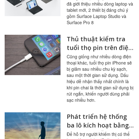
đã giới thiệu nhiều dòng laptop và
Surface Laptop
tablet mới, 2 thiết bị đáng chú ý
Studio và Surface Pro
gồm Surface Laptop Studio và
8
Surface Pro 8
Thủ thuật kiểm tra
tuổi thọ pin trên điện
thoại iPhone
Cũng giống như nhiều dòng điện
thoại khác, tuổi thọ pin iPhone sẽ
bị giảm sau nhiều chu kỳ sạch,
sau một thời gian sử dụng. Dấu
hiệu dễ nhận thấy nhất chính là
khi pin chai là thời gian sử dụng bị
rút ngắn, khiến người dùng phải
sạc nhiều hơn.
Phát triển hệ thống
ba lô kích hoạt bằng
giọng nói hỗ trợ
Để hỗ trợ người khiếm thị có thể