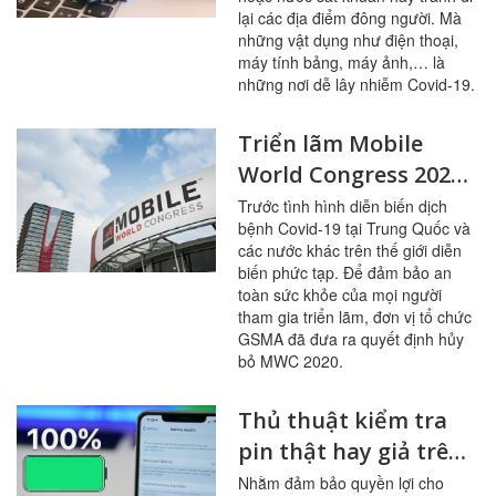
lại các địa điểm đông người. Mà
những vật dụng như điện thoại,
máy tính bảng, máy ảnh,… là
những nơi dễ lây nhiễm Covid-19.
Triển lãm Mobile
World Congress 2020
chính thức bị hủy bỏ
Trước tình hình diễn biến dịch
bệnh Covid-19 tại Trung Quốc và
do Covid-19
các nước khác trên thế giới diễn
biến phức tạp. Để đảm bảo an
toàn sức khỏe của mọi người
tham gia triển lãm, đơn vị tổ chức
GSMA đã đưa ra quyết định hủy
bỏ MWC 2020.
Thủ thuật kiểm tra
pin thật hay giả trên
iPhone
Nhằm đảm bảo quyền lợi cho