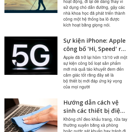
hoạt động, đi lại dễ dàng thay vì
người khiếm thị
sử dụng chó dẫn đường, gậy các
nhà khoa học đã phát triển thành
công một hệ thống ba lô được
kích hoạt bằng giọng nói.
Sự kiện iPhone: Apple
công bố 'Hi, Speed' ra
mắt 4 iphone 12 và
Apple đã trở lại hôm 13/10 với một
sự kiện công bố loạt sản phẩm
một số công nghệ mới
mới mà quả táo khuyết đem đến
cảm giác tốt rằng đây sẽ là
bộ thiết bị mới đáp ứng kỳ vọng
của mọi người
Hướng dẫn cách vệ
sinh các thiết bị điện
tử phòng dịch bệnh
Không chỉ đeo khẩu trang, rửa tay
thường xuyên bằng xà phòng
hoặc nước sát khuẩn hay tránh đi