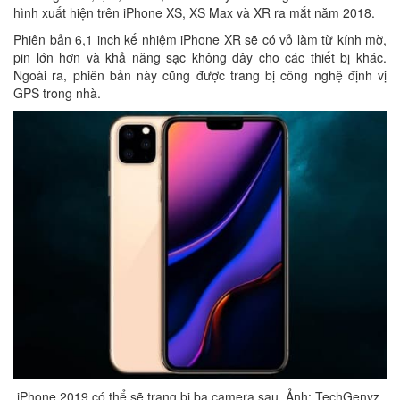
hình xuất hiện trên iPhone XS, XS Max và XR ra mắt năm 2018.
Phiên bản 6,1 inch kế nhiệm iPhone XR sẽ có vỏ làm từ kính mờ,
pin lớn hơn và khả năng sạc không dây cho các thiết bị khác.
Ngoài ra, phiên bản này cũng được trang bị công nghệ định vị
GPS trong nhà.
iPhone 2019 có thể sẽ trang bị ba camera sau. Ảnh: TechGenyz.