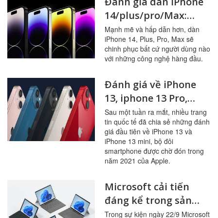
Đánh giá dàn iPhone
14/plus/pro/Max:
Thiết kế, hiệu năng,
Mạnh mẽ và hấp dẫn hơn, dàn
iPhone 14, Plus, Pro, Max sẽ
camera cùng nhiều
chinh phục bất cứ người dùng nào
tính năng mới
với những công nghệ hàng đầu.
Đánh giá về iPhone
13, iphone 13 Pro,
iphone 13 Pro Max,
Sau một tuần ra mắt, nhiều trang
tin quốc tế đã chia sẻ những đánh
iphone13 mini với
giá đầu tiên về iPhone 13 và
những cải tiến đáng
iPhone 13 mini, bộ đôi
nâng cấp vừa được
smartphone được chờ đón trong
năm 2021 của Apple.
Apple ra mắt
Microsoft cải tiến
đáng kể trong sản
phẩm mới ra mắt
Trong sự kiện ngày 22/9 Microsoft