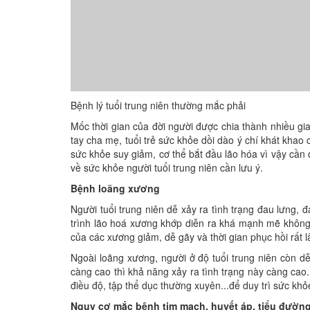
Bệnh lý tuổi trung niên thường mắc phải
Mốc thời gian của đời người được chia thành nhiều gia
tay cha mẹ, tuổi trẻ sức khỏe dồi dào ý chí khát kha
sức khỏe suy giảm, cơ thể bắt đầu lão hóa vì vậy cần
về sức khỏe người tuổi trung niên cần lưu ý.
Bệnh loãng xương
Người tuổi trung niên dễ xảy ra tình trạng đau lưng, đ
trình lão hoá xương khớp diễn ra khá mạnh mẽ không
của các xương giảm, dễ gãy và thời gian phục hồi rất l
Ngoài loãng xương, người ở độ tuổi trung niên còn dễ
càng cao thì khả năng xảy ra tình trạng này càng cao. 
điều độ, tập thể dục thường xuyên...để duy trì sức khỏ
Nguy cơ mắc bệnh tim mạch, huyết áp, tiểu đườn