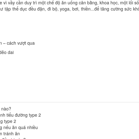
ỏe vì vầy cần duy trì một chế độ ăn uống cân bằng, khoa học, một lối s
 tập thể dục đều đặn, đi bộ, yoga, bơi, thiền...để tăng cường sức kh
ần – cách vượt qua
dẻo dai
m nào?
nh tiểu đường type 2
ng type 2
g nếu ăn quá nhiều
n tránh ăn