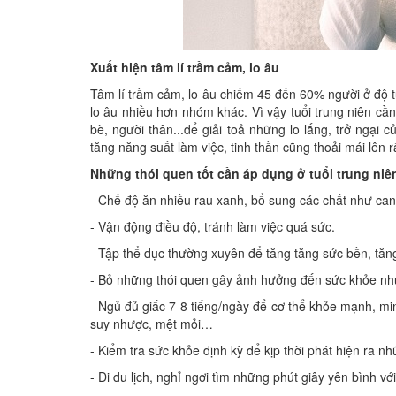
Xuất hiện tâm lí trầm cảm, lo âu
Tâm lí trầm cảm, lo âu chiếm 45 đến 60% người ở độ t
lo âu nhiều hơn nhóm khác. Vì vậy tuổi trung niên cầ
bè, người thân...để giải toả những lo lắng, trở ngại
tăng năng suất làm việc, tinh thần cũng thoải mái lên r
Những thói quen tốt cần áp dụng ở tuổi trung niê
- Chế độ ăn nhiều rau xanh, bổ sung các chất như can-x
- Vận động điều độ, tránh làm việc quá sức.
- Tập thể dục thường xuyên để tăng tăng sức bền, tăn
- Bỏ những thói quen gây ảnh hưởng đến sức khỏe như
- Ngủ đủ giấc 7-8 tiếng/ngày để cơ thể khỏe mạnh, mi
suy nhược, mệt mỏi…
- Kiểm tra sức khỏe định kỳ để kịp thời phát hiện ra n
- Đi du lịch, nghỉ ngơi tìm những phút giây yên bình vớ