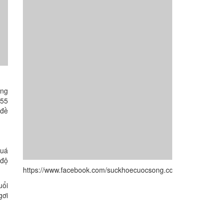
òng
 55
 đề
quá
 độ
https://www.facebook.com/suckhoecuocsong.com.vn/
uổi
gơi