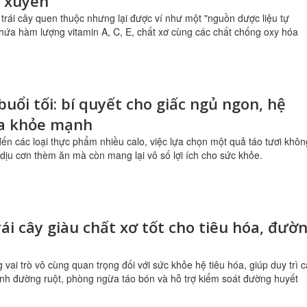
 xuyên
i trái cây quen thuộc nhưng lại được ví như một "nguồn dược liệu tự
hứa hàm lượng vitamin A, C, E, chất xơ cùng các chất chống oxy hóa
buổi tối: bí quyết cho giấc ngủ ngon, hệ
óa khỏe mạnh
đến các loại thực phẩm nhiều calo, việc lựa chọn một quả táo tươi khôn
 dịu cơn thèm ăn mà còn mang lại vô số lợi ích cho sức khỏe.
trái cây giàu chất xơ tốt cho tiêu hóa, đườ
 vai trò vô cùng quan trọng đối với sức khỏe hệ tiêu hóa, giúp duy trì 
inh đường ruột, phòng ngừa táo bón và hỗ trợ kiểm soát đường huyết