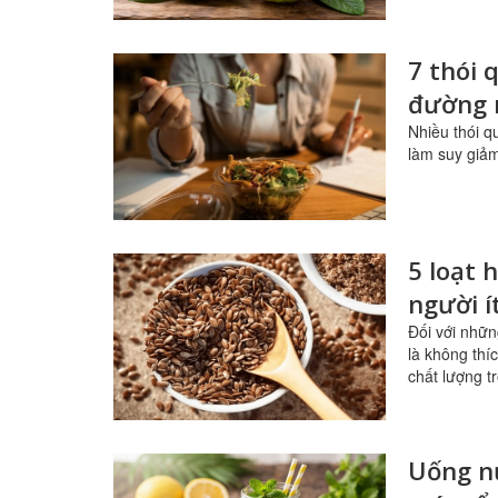
7 thói
đường 
Nhiều thói q
làm suy giảm 
5 loạt 
người í
Đối với nhữn
là không thí
chất lượng t
Uống n