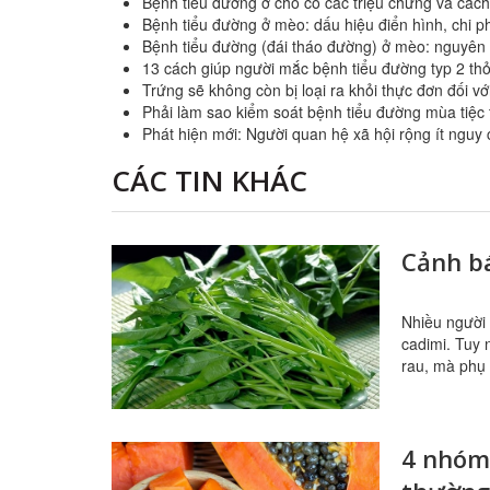
Bệnh tiểu đường ở chó có các triệu chứng và cách 
Bệnh tiểu đường ở mèo: dấu hiệu điển hình, chi ph
Bệnh tiểu đường (đái tháo đường) ở mèo: nguyên n
13 cách giúp người mắc bệnh tiểu đường typ 2 th
Trứng sẽ không còn bị loại ra khỏi thực đơn đối v
Phải làm sao kiểm soát bệnh tiểu đường mùa tiệc
Phát hiện mới: Người quan hệ xã hội rộng ít nguy
CÁC TIN KHÁC
Cảnh bá
Nhiều người 
cadimi. Tuy 
rau, mà phụ 
4 nhóm