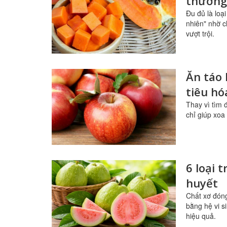
thường
Đu đủ là loạ
nhiên" nhờ c
vượt trội.
Ăn táo 
tiêu h
Thay vì tìm 
chỉ giúp xoa
6 loại 
huyết
Chất xơ đóng
bằng hệ vi s
hiệu quả.