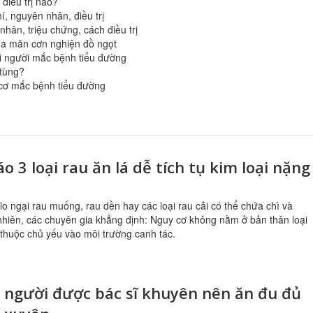
điều trị nào?
í, nguyên nhân, điều trị
hân, triệu chứng, cách điều trị
ỏa mãn cơn nghiện đồ ngọt
ới người mắc bệnh tiểu đường
 tùng?
 cơ mắc bệnh tiểu đường
o 3 loại rau ăn lá dễ tích tụ kim loại nặng
lo ngại rau muống, rau dền hay các loại rau cải có thể chứa chì và
nhiên, các chuyên gia khẳng định: Nguy cơ không nằm ở bản thân loại
thuộc chủ yếu vào môi trường canh tác.
 người được bác sĩ khuyên nên ăn đu đủ