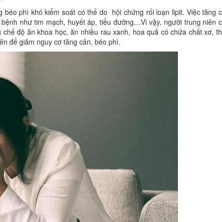
g béo phì khó kiểm soát có thể do hội chứng rối loạn lipit. Việc tăng 
 bệnh như tim mạch, huyết áp, tiểu đường…Vì vậy, người trung niên 
 chế độ ăn khoa học, ăn nhiều rau xanh, hoa quả có chứa chất xơ, t
ên để giảm nguy cơ tăng cân, béo phì.