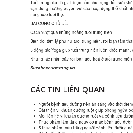
Tuổi trung niên là giai đoạn cần chú trọng đến sức kh
vận động thường xuyên với các hoạt động thể chất như
nâng cao tuổi thọ.
BÀI CÙNG CHỦ ĐỀ:
Cách vượt qua khủng hoảng tuổi trung niên
Biến đổi tâm lý phụ nữ tuổi trung niên, rối loạn tâm th
5 động tác Yoga giúp tuổi trung niên luôn khỏe mạnh, 
Những tác nhân gây rối loạn tiêu hoá ở tuổi trung niên
Suckhoecuocsong.vn
CÁC TIN LIÊN QUAN
Người bệnh tiểu đường nên ăn sáng vào thời điể
Cải thiện vi khuẩn đường ruột giúp phòng ngừa bệ
Mối liên hệ vi khuẩn đường ruột và bệnh tiểu đườ
Thực phẩm làm tăng nguy cơ mắc bệnh tiểu đườn
5 thực phẩm màu trắng người bệnh tiểu đường nê