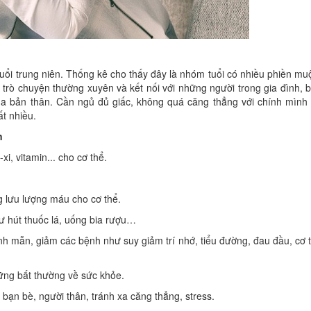
uổi trung niên. Thống kê cho thấy đây là nhóm tuổi có nhiều phiền mu
n trò chuyện thường xuyên và kết nối với những người trong gia đình, 
 của bản thân. Cần ngủ đủ giấc, không quá căng thẳng với chính mình
ất nhiều.
n
i, vitamin... cho cơ thể.
g lưu lượng máu cho cơ thể.
 hút thuốc lá, uống bia rượu…
nh mẫn, giảm các bệnh như suy giảm trí nhớ, tiểu đường, đau đầu, cơ 
hững bất thường về sức khỏe.
i bạn bè, người thân, tránh xa căng thẳng, stress.