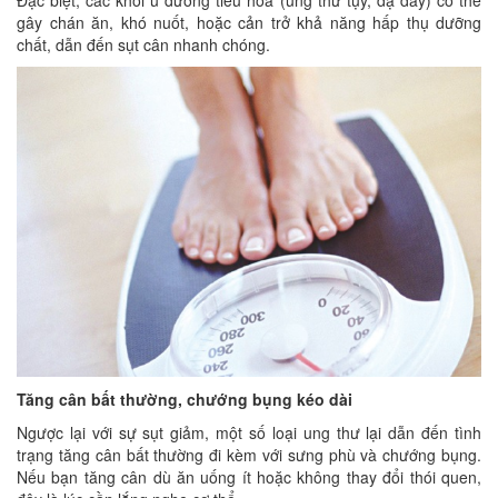
Đặc biệt, các khối u đường tiêu hóa (ung thư tụy, dạ dày) có thể
gây chán ăn, khó nuốt, hoặc cản trở khả năng hấp thụ dưỡng
chất, dẫn đến sụt cân nhanh chóng.
Tăng cân bất thường, chướng bụng kéo dài
Ngược lại với sự sụt giảm, một số loại ung thư lại dẫn đến tình
trạng tăng cân bất thường đi kèm với sưng phù và chướng bụng.
Nếu bạn tăng cân dù ăn uống ít hoặc không thay đổi thói quen,