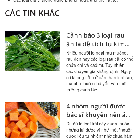
CÁC TIN KHÁC
Cảnh báo 3 loại rau
ăn lá dễ tích tụ kim
loại nặng
Nhiều người lo ngại rau muống,
rau dền hay các loại rau cải có thể
chứa chì và cadimi. Tuy nhiên,
các chuyên gia khẳng định: Nguy
cơ không nằm ở bản thân loại rau,
mà phụ thuộc chủ yếu vào môi
trường canh tác.
4 nhóm người được
bác sĩ khuyên nên ăn
đu đủ thường xuyên
Đu đủ là loại trái cây quen thuộc
nhưng lại được ví như một "nguồn
dược liệu tự nhiên" nhờ chứa hàm