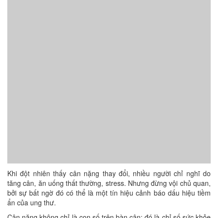
Khi đột nhiên thấy cân nặng thay đổi, nhiều người chỉ nghĩ do
tăng cân, ăn uống thất thường, stress. Nhưng đừng vội chủ quan,
bởi sự bất ngờ đó có thể là một tín hiệu cảnh báo dấu hiệu tiềm
ẩn của ung thư.
Cân nặng không chỉ là con số trên bàn cân; đó là chỉ số sức khỏe