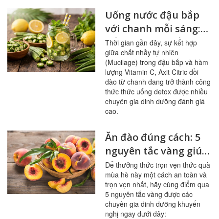
Uống nước đậu bắp
với chanh mỗi sáng:
bổ mạch máu, ổn
Thời gian gần đây, sự kết hợp
giữa chất nhầy tự nhiên
đường huyết
(Mucilage) trong đậu bắp và hàm
lượng Vitamin C, Axit Citric dồi
dào từ chanh đang trở thành công
thức thức uống detox được nhiều
chuyên gia dinh dưỡng đánh giá
cao.
Ăn đào đúng cách: 5
nguyên tắc vàng giúp
sạch mạch máu,
Để thưởng thức trọn vẹn thức quà
mùa hè này một cách an toàn và
tránh ngộ độc
trọn vẹn nhất, hãy cùng điểm qua
5 nguyên tắc vàng được các
chuyên gia dinh dưỡng khuyến
nghị ngay dưới đây: