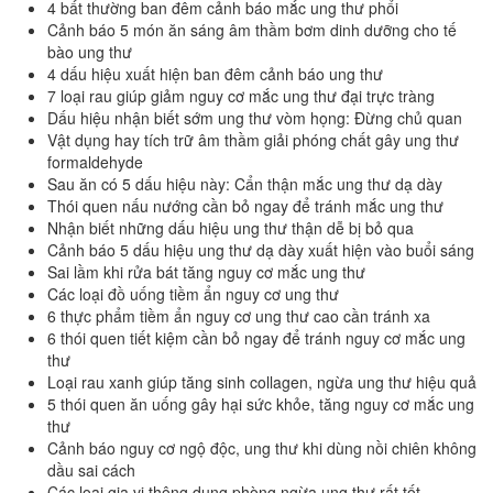
4 bất thường ban đêm cảnh báo mắc ung thư phổi
Cảnh báo 5 món ăn sáng âm thầm bơm dinh dưỡng cho tế
bào ung thư
4 dấu hiệu xuất hiện ban đêm cảnh báo ung thư
7 loại rau giúp giảm nguy cơ mắc ung thư đại trực tràng
Dấu hiệu nhận biết sớm ung thư vòm họng: Đừng chủ quan
Vật dụng hay tích trữ âm thầm giải phóng chất gây ung thư
formaldehyde
Sau ăn có 5 dấu hiệu này: Cẩn thận mắc ung thư dạ dày
Thói quen nấu nướng cần bỏ ngay để tránh mắc ung thư
Nhận biết những dấu hiệu ung thư thận dễ bị bỏ qua
Cảnh báo 5 dấu hiệu ung thư dạ dày xuất hiện vào buổi sáng
Sai lầm khi rửa bát tăng nguy cơ mắc ung thư
Các loại đồ uống tiềm ẩn nguy cơ ung thư
6 thực phẩm tiềm ẩn nguy cơ ung thư cao cần tránh xa
6 thói quen tiết kiệm cần bỏ ngay để tránh nguy cơ mắc ung
thư
Loại rau xanh giúp tăng sinh collagen, ngừa ung thư hiệu quả
5 thói quen ăn uống gây hại sức khỏe, tăng nguy cơ mắc ung
thư
Cảnh báo nguy cơ ngộ độc, ung thư khi dùng nồi chiên không
dầu sai cách
Các loại gia vị thông dụng phòng ngừa ung thư rất tốt