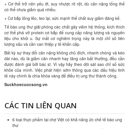
+ Cơ thể trở nên yếu ớt, suy nhược rõ rệt, dù cân nặng tổng thể
có thể chưa giảm quá nhiều.
+ Cơ bắp lỏng lẻo, teo lại, sức mạnh thể chất suy giảm đáng kể.
Tế bào ung thư giải phóng các chất gây viêm hệ thống, kích thích
cơ thể phá vỡ protein cơ bắp để cung cấp năng lượng và nguyên
liệu cho khối u. Sự mất cơ nghiêm trọng này là một chỉ số tiên
lượng xấu và cần can thiệp y tế khẩn cấp.
Bất kỳ sự thay đổi cân nặng không chủ đích, nhanh chóng và kéo
dài nào, dù là giảm cân nhanh hay tăng cân bất thường, đều cần
được đánh giá bởi bác sĩ. Vì vậy hãy theo dõi sát sao chỉ số sức
khỏe của mình. Việc phát hiện sớm thông qua các dấu hiệu tinh
tế này chính là chìa khóa vàng để điều trị ung thư thành công.
Suckhoecuocsong.vn
CÁC TIN LIÊN QUAN
6 loại thực phẩm tại chợ Việt có khả năng ức chế tế bào ung
thư