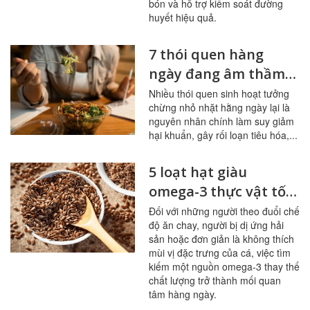
bón và hỗ trợ kiểm soát đường
huyết hiệu quả.
7 thói quen hàng
ngày đang âm thầm
tàn phá đường ruột
Nhiều thói quen sinh hoạt tưởng
chừng nhỏ nhặt hằng ngày lại là
nguyên nhân chính làm suy giảm
hại khuẩn, gây rối loạn tiêu hóa,...
5 loạt hạt giàu
omega-3 thực vật tốt
nhất cho người ít ăn
Đối với những người theo đuổi chế
độ ăn chay, người bị dị ứng hải
cá
sản hoặc đơn giản là không thích
mùi vị đặc trưng của cá, việc tìm
kiếm một nguồn omega-3 thay thế
chất lượng trở thành mối quan
tâm hàng ngày.