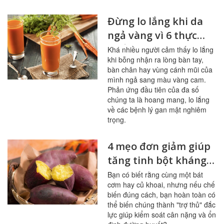
Đừng lo lắng khi da
ngả vàng vì 6 thực
phẩm này
Khá nhiều người cảm thấy lo lắng
khi bỗng nhận ra lòng bàn tay,
bàn chân hay vùng cánh mũi của
mình ngả sang màu vàng cam.
Phản ứng đầu tiên của đa số
chúng ta là hoang mang, lo lắng
về các bệnh lý gan mật nghiêm
trọng.
4 mẹo đơn giảm giúp
tăng tinh bột kháng
trong bữa ăn
Bạn có biết rằng cùng một bát
cơm hay củ khoai, nhưng nếu chế
biến đúng cách, bạn hoàn toàn có
thể biến chúng thành "trợ thủ" đắc
lực giúp kiểm soát cân nặng và ổn