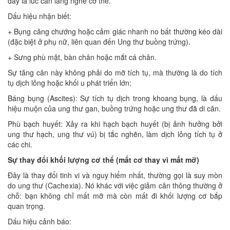
đây là lúc cần lắng nghe cơ thể.
Dấu hiệu nhận biết:
+ Bụng căng chướng hoặc cảm giác nhanh no bất thường kéo dài
(đặc biệt ở phụ nữ, liên quan đến Ung thư buồng trứng).
+ Sưng phù mặt, bàn chân hoặc mắt cá chân.
Sự tăng cân này không phải do mỡ tích tụ, mà thường là do tích
tụ dịch lỏng hoặc khối u phát triển lớn:
Báng bụng (Ascites): Sự tích tụ dịch trong khoang bụng, là dấu
hiệu muộn của ung thư gan, buồng trứng hoặc ung thư đã di căn.
Phù bạch huyết: Xảy ra khi hạch bạch huyết (bị ảnh hưởng bởi
ung thư hạch, ung thư vú) bị tắc nghẽn, làm dịch lỏng tích tụ ở
các chi.
Sự thay đổi khối lượng cơ thể (mất cơ thay vì mất mỡ)
Đây là thay đổi tinh vi và nguy hiểm nhất, thường gọi là suy mòn
do ung thư (Cachexia). Nó khác với việc giảm cân thông thường ở
chỗ: bạn không chỉ mất mỡ mà còn mất đi khối lượng cơ bắp
quan trọng.
Dấu hiệu cảnh báo: