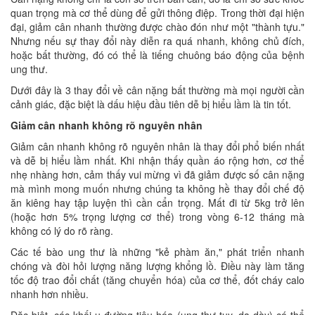
quan trọng mà cơ thể dùng để gửi thông điệp. Trong thời đại hiện
đại, giảm cân nhanh thường được chào đón như một "thành tựu."
Nhưng nếu sự thay đổi này diễn ra quá nhanh, không chủ đích,
hoặc bất thường, đó có thể là tiếng chuông báo động của bệnh
ung thư.
Dưới đây là 3 thay đổi về cân nặng bất thường mà mọi người cần
cảnh giác, đặc biệt là dấu hiệu đầu tiên dễ bị hiểu lầm là tin tốt.
Giảm cân nhanh không rõ nguyên nhân
Giảm cân nhanh không rõ nguyên nhân là thay đổi phổ biến nhất
và dễ bị hiểu lầm nhất. Khi nhận thấy quần áo rộng hơn, cơ thể
nhẹ nhàng hơn, cảm thấy vui mừng vì đã giảm được số cân nặng
mà mình mong muốn nhưng chúng ta không hề thay đổi chế độ
ăn kiêng hay tập luyện thì cần cẩn trọng. Mất đi từ 5kg trở lên
(hoặc hơn 5% trọng lượng cơ thể) trong vòng 6-12 tháng mà
không có lý do rõ ràng.
Các tế bào ung thư là những "kẻ phàm ăn," phát triển nhanh
chóng và đòi hỏi lượng năng lượng khổng lồ. Điều này làm tăng
tốc độ trao đổi chất (tăng chuyển hóa) của cơ thể, đốt cháy calo
nhanh hơn nhiều.