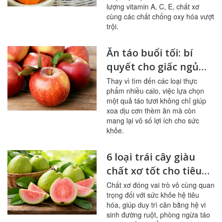
lượng vitamin A, C, E, chất xơ
cùng các chất chống oxy hóa vượt
trội.
Ăn táo buổi tối: bí
quyết cho giấc ngủ
ngon, hệ tiêu hóa
Thay vì tìm đến các loại thực
phẩm nhiều calo, việc lựa chọn
khỏe mạnh
một quả táo tươi không chỉ giúp
xoa dịu cơn thèm ăn mà còn
mang lại vô số lợi ích cho sức
khỏe.
6 loại trái cây giàu
chất xơ tốt cho tiêu
hóa, đường huyết
Chất xơ đóng vai trò vô cùng quan
trọng đối với sức khỏe hệ tiêu
hóa, giúp duy trì cân bằng hệ vi
sinh đường ruột, phòng ngừa táo