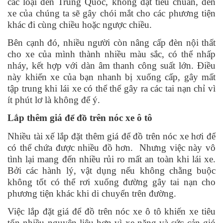
các loại đèn Trung Quốc, không đạt tiêu chuẩn, đèn
xe của chúng ta sẽ gây chói mắt cho các phương tiện
khác đi cùng chiều hoặc ngược chiều.
Bên cạnh đó, nhiều người còn nâng cấp đèn nội thất
cho xe của mình thành nhiều màu sắc, có thể nhấp
nháy, kết hợp với dàn âm thanh công suất lớn. Điều
này khiến xe của bạn nhanh bị xuống cấp, gây mất
tập trung khi lái xe có thể thể gây ra các tai nạn chỉ vì
ít phút lơ là không để ý.
Lắp thêm giá để đồ trên nóc xe ô tô
Nhiều tài xế lắp đặt thêm giá để đồ trên nóc xe hơi để
có thể chứa được nhiều đồ hơn. Nhưng việc này vô
tình lại mang đến nhiều rủi ro mất an toàn khi lái xe.
Bởi các hành lý, vật dụng nếu không chằng buộc
không tốt có thể rơi xuống đường gây tai nạn cho
phương tiện khác khi di chuyển trên đường.
Việc lắp đặt giá để đồ trên nóc xe ô tô khiến xe tiêu
tốn nhiều nguyên liệu hơn vì xe nặng và sức cản gió