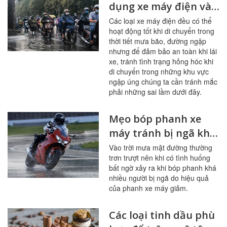
dụng xe máy điện vào
mùa mưa
Các loại xe máy điện đều có thể
hoạt động tốt khi di chuyển trong
thời tiết mưa bão, đường ngập
nhưng để đảm bảo an toàn khi lái
xe, tránh tình trạng hỏng hóc khi
di chuyển trong những khu vực
ngập úng chúng ta cần tránh mắc
phải những sai lầm dưới đây.
Mẹo bóp phanh xe
máy tránh bị ngã khi
đi trời mưa
Vào trời mưa mặt đường thường
trơn trượt nên khi có tình huống
bất ngờ xảy ra khi bóp phanh khá
nhiều người bị ngã do hiệu quả
của phanh xe máy giảm.
Các loại tinh dầu phù