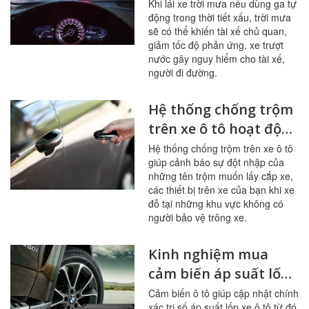
tô trời mưa
Khi lái xe trời mưa nếu dùng ga tự
động trong thời tiết xấu, trời mưa
sẽ có thể khiến tài xế chủ quan,
giảm tốc độ phản ứng, xe trượt
nước gây nguy hiểm cho tài xế,
người đi đường.
Hệ thống chống trộm
trên xe ô tô hoạt động
như nào, cách tắt còi
Hệ thống chống trộm trên xe ô tô
giúp cảnh báo sự đột nhập của
chống trộm
những tên trộm muốn lấy cắp xe,
các thiết bị trên xe của bạn khi xe
đỗ tại những khu vực không có
người bảo vệ trông xe.
Kinh nghiệm mua
cảm biến áp suất lốp
xe ô tô: Cấu tạo, cách
Cảm biến ô tô giúp cập nhật chính
xác trị số áp suất lốp xe ô tô từ đó