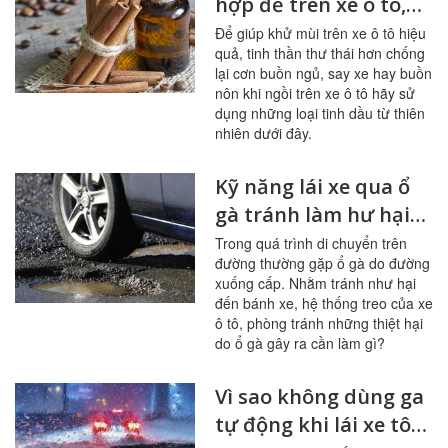
hợp để trên xe ô tô,
khử mùi hiệu quả
Để giúp khử mùi trên xe ô tô hiệu
quả, tinh thần thư thái hơn chống
lại cơn buồn ngủ, say xe hay buồn
nôn khi ngồi trên xe ô tô hãy sử
dụng những loại tinh dầu từ thiên
nhiên dưới đây.
Kỹ năng lái xe qua ổ
gà tránh làm hư hại
xe ô tô
Trong quá trình di chuyển trên
đường thường gặp ổ gà do đường
xuống cấp. Nhằm tránh như hại
đến bánh xe, hệ thống treo của xe
ô tô, phòng tránh những thiệt hại
do ổ gà gây ra cần làm gì?
Vì sao không dùng ga
tự động khi lái xe tô