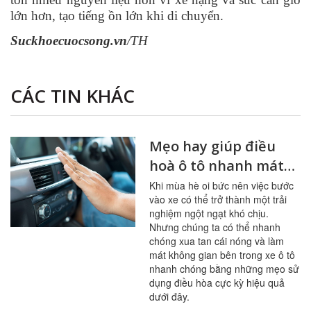
lớn hơn, tạo tiếng ồn lớn khi di chuyển.
Suckhoecuocsong.vn
/TH
CÁC TIN KHÁC
Mẹo hay giúp điều
hoà ô tô nhanh mát
hơn trong mùa hè
Khi mùa hè oi bức nên việc bước
vào xe có thể trở thành một trải
nghiệm ngột ngạt khó chịu.
Nhưng chúng ta có thể nhanh
chóng xua tan cái nóng và làm
mát không gian bên trong xe ô tô
nhanh chóng bằng những mẹo sử
dụng điều hòa cực kỳ hiệu quả
dưới đây.