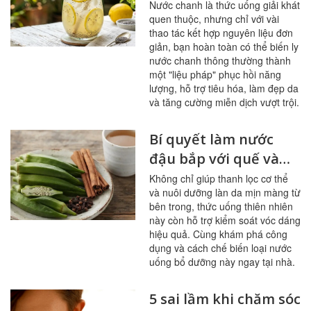
của nước chanh
Nước chanh là thức uống giải khát
quen thuộc, nhưng chỉ với vài
thao tác kết hợp nguyên liệu đơn
giản, bạn hoàn toàn có thể biến ly
nước chanh thông thường thành
một "liệu pháp" phục hồi năng
lượng, hỗ trợ tiêu hóa, làm đẹp da
và tăng cường miễn dịch vượt trội.
Bí quyết làm nước
đậu bắp với quế và
đinh hương giúp đẹp
Không chỉ giúp thanh lọc cơ thể
và nuôi dưỡng làn da mịn màng từ
da, thon dáng
bên trong, thức uống thiên nhiên
này còn hỗ trợ kiểm soát vóc dáng
hiệu quả. Cùng khám phá công
dụng và cách chế biến loại nước
uống bổ dưỡng này ngay tại nhà.
5 sai lầm khi chăm sóc