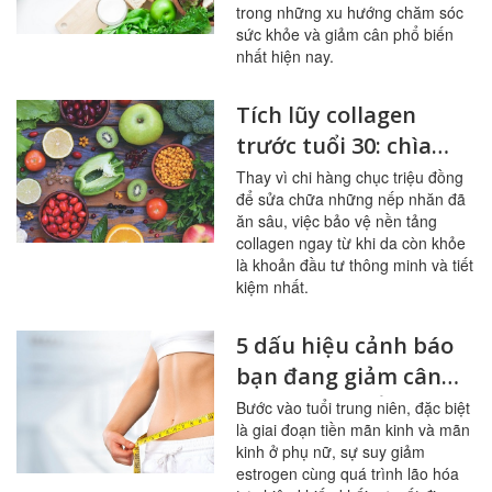
trong những xu hướng chăm sóc
sức khỏe và giảm cân phổ biến
nhất hiện nay.
Tích lũy collagen
trước tuổi 30: chìa
khóa cho làn da
Thay vì chi hàng chục triệu đồng
để sửa chữa những nếp nhăn đã
không tuổi
ăn sâu, việc bảo vệ nền tảng
collagen ngay từ khi da còn khỏe
là khoản đầu tư thông minh và tiết
kiệm nhất.
5 dấu hiệu cảnh báo
bạn đang giảm cân
sai cách ở tuổi trung
Bước vào tuổi trung niên, đặc biệt
là giai đoạn tiền mãn kinh và mãn
niên
kinh ở phụ nữ, sự suy giảm
estrogen cùng quá trình lão hóa