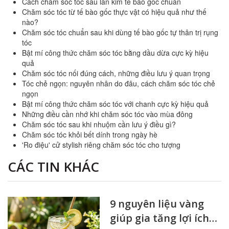
Cách chăm sóc tóc sau lăn kim tế bào gốc chuẩn
Chăm sóc tóc từ tế bào gốc thực vật có hiệu quả như thế
nào?
Chăm sóc tóc chuẩn sau khi dùng tế bào gốc tự thân trị rụng
tóc
Bật mí công thức chăm sóc tóc bằng dầu dừa cực kỳ hiệu
quả
Chăm sóc tóc nối đúng cách, những điều lưu ý quan trọng
Tóc chẻ ngọn: nguyên nhân do đâu, cách chăm sóc tóc chẻ
ngọn
Bật mí công thức chăm sóc tóc với chanh cực kỳ hiệu quả
Những điều cần nhớ khi chăm sóc tóc vào mùa đông
Chăm sóc tóc sau khi nhuộm cần lưu ý điều gì?
Chăm sóc tóc khỏi bết dính trong ngày hè
'Ro điệu' cử stylish riêng chăm sóc tóc cho tượng
CÁC TIN KHÁC
9 nguyên liệu vàng
giúp gia tăng lợi ích