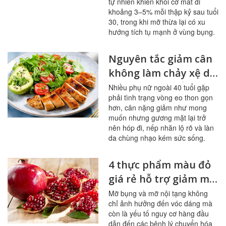
tự nhiên khiến khối cơ mất đi
khoảng 3–5% mỗi thập kỷ sau tuổi
30, trong khi mỡ thừa lại có xu
hướng tích tụ mạnh ở vùng bụng.
Nguyên tắc giảm cân
không làm chảy xệ da
cho phụ nữ tuổi 40
Nhiều phụ nữ ngoài 40 tuổi gặp
phải tình trạng vòng eo thon gọn
hơn, cân nặng giảm như mong
muốn nhưng gương mặt lại trở
nên hóp đi, nếp nhăn lộ rõ và làn
da chùng nhạo kém sức sống.
4 thực phẩm màu đỏ
giá rẻ hỗ trợ giảm mỡ
bụng hiệu quả
Mỡ bụng và mỡ nội tạng không
chỉ ảnh hưởng đến vóc dáng mà
còn là yếu tố nguy cơ hàng đầu
dẫn đến các bệnh lý chuyển hóa