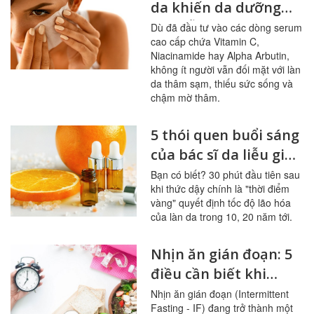
da khiến da dưỡng
mãi vẫn xỉn màu
Dù đã đầu tư vào các dòng serum
cao cấp chứa Vitamin C,
Niacinamide hay Alpha Arbutin,
không ít người vẫn đối mặt với làn
da thâm sạm, thiếu sức sống và
chậm mờ thâm.
5 thói quen buổi sáng
của bác sĩ da liễu giúp
hạn chế lão hóa hiệu
Bạn có biết? 30 phút đầu tiên sau
khi thức dậy chính là "thời điểm
quả
vàng" quyết định tốc độ lão hóa
của làn da trong 10, 20 năm tới.
Nhịn ăn gián đoạn: 5
điều cần biết khi
giảm cân
Nhịn ăn gián đoạn (Intermittent
Fasting - IF) đang trở thành một