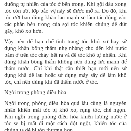
dưỡng tự nhiên của tóc ở bên trong. Khi gội đầu xong
tóc còn ướt lớp bảo vệ này sẽ được mở ra. Do đó, khi
tóc ướt bạn dùng khăn lau mạnh sẽ làm tác động vào
các phần bên trong của sợi tóc khiến chúng dễ đứt
gãy, khô xơ hơn.
Vậy nên để hạn chế tình trạng tóc khô xơ hãy sử
dụng khăn bông thấm nhẹ nhàng cho đến khi nước
bám ở trên tóc chảy hết ra và để tóc khô tự nhiên. Khi
dùng khăn bông thấm không nên dùng lực mạnh để
thấm nước. Chỉ khi thật cần thiết bạn mới nên sử
dụng khă để lau hoặc sử dụng máy sấy để làm khô
tóc, chỉ nên dùng khi đã thấm nước ở tóc.
Ngồi trong phòng điều hòa
Ngồi trong phòng điều hòa quá lâu cũng là nguyên
nhân khiến mái tóc bị khô xơ,
rụng tóc
, chẻ ngọn.
Khi ngồi trong phòng điều hòa khiến lượng nước ở
tóc sẽ bị mất đi một cách đột ngột, khiến tóc của
chúng ta dễ bị tổn thương hơn.