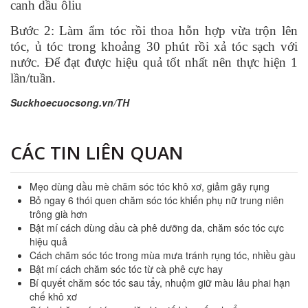
canh dầu ôliu
Bước 2: Làm ẩm tóc rồi thoa hỗn hợp vừa trộn lên
tóc, ủ tóc trong khoảng 30 phút rồi xả tóc sạch với
nước. Để đạt được hiệu quả tốt nhất nên thực hiện 1
lần/tuần.
Suckhoecuocsong.vn/TH
CÁC TIN LIÊN QUAN
Mẹo dùng dầu mè chăm sóc tóc khô xơ, giảm gãy rụng
Bỏ ngay 6 thói quen chăm sóc tóc khiến phụ nữ trung niên
trông già hơn
Bật mí cách dùng dầu cà phê dưỡng da, chăm sóc tóc cực
hiệu quả
Cách chăm sóc tóc trong mùa mưa tránh rụng tóc, nhiều gàu
Bật mí cách chăm sóc tóc từ cà phê cực hay
Bí quyết chăm sóc tóc sau tẩy, nhuộm giữ màu lâu phai hạn
chế khô xơ