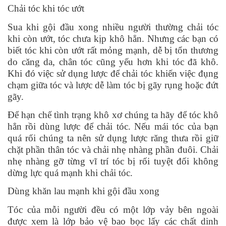
Chải tóc khi tóc ướt
Sua khi gội đầu xong nhiều người thường chải tóc
khi còn ướt, tóc chưa kịp khô hẳn. Nhưng các bạn có
biết tóc khi còn ướt rất mỏng mạnh, dễ bị tổn thương
do căng da, chân tóc cũng yếu hơn khi tóc đã khô.
Khi đó việc sử dụng lược để chải tóc khiến việc đụng
chạm giữa tóc và lược dễ làm tóc bị gãy rụng hoặc đứt
gãy.
Để hạn chế tình trạng khô xơ chúng ta hãy để tóc khô
hẳn rồi dùng lược để chải tóc. Nếu mái tóc của bạn
quá rối chúng ta nên sử dụng lược răng thưa rồi giữ
chặt phần thân tóc và chải nhẹ nhàng phần đuôi. Chải
nhẹ nhàng gỡ từng vĩ trí tóc bị rối tuyệt đối không
dừng lực quá mạnh khi chải tóc.
Dùng khăn lau mạnh khi gội đầu xong
Tóc của mỗi người đều có một lớp vảy bên ngoài
được xem là lớp bảo vệ bao bọc lấy các chất dinh