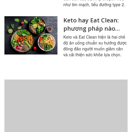
như tim mạch, tiểu đường type 2.
Keto hay Eat Clean:
phương pháp nào
giúp giảm cân tốt
Keto và Eat Clean hiện là hai chế
độ ăn uống chuẩn xu hướng được
hơn?
đông đảo người muốn giảm cân
và cải thiện sức khỏe lựa chọn.