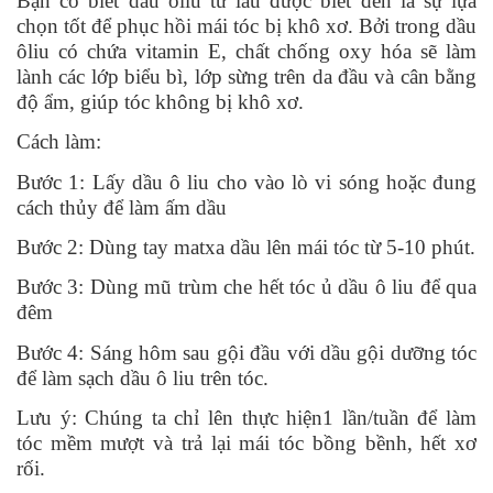
Bạn có biết dầu ôliu từ lâu được biết đến là sự lựa
chọn tốt để phục hồi mái tóc bị khô xơ. Bởi trong dầu
ôliu có chứa vitamin E, chất chống oxy hóa sẽ làm
lành các lớp biểu bì, lớp sừng trên da đầu và cân bằng
độ ẩm, giúp tóc không bị khô xơ.
Cách làm:
Bước 1: Lấy dầu ô liu cho vào lò vi sóng hoặc đung
cách thủy để làm ấm dầu
Bước 2: Dùng tay matxa dầu lên mái tóc từ 5-10 phút.
Bước 3: Dùng mũ trùm che hết tóc ủ dầu ô liu để qua
đêm
Bước 4: Sáng hôm sau gội đầu với dầu gội dưỡng tóc
để làm sạch dầu ô liu trên tóc.
Lưu ý: Chúng ta chỉ lên thực hiện1 lần/tuần để làm
tóc mềm mượt và trả lại mái tóc bồng bềnh, hết xơ
rối.