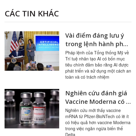
CÁC TIN KHÁC
Vài điểm đáng lưu ý
trong lệnh hành pháp
về AI Tổng thống Hoa
Pháp lệnh của Tổng thống Mỹ về
Trí tuệ nhân tạo AI có bốn mục
Kỳ Joe Biden vừa công
tiêu chính đảm bảo rằng AI được
bố
phát triển và sử dụng một cách an
toàn và có trách nhiệm
Nghiên cứu đánh giá
Vaccine Moderna có lẽ
hiệu quả cao hơn
Nghiên cứu mới thấy vaccine
mRNA từ Pfizer-BioNTech có lẽ ít
Pfizer trước biến thể
có hiệu quả hơn vaccine Moderna
Delta
trong việc ngăn ngừa biến thể
Delta