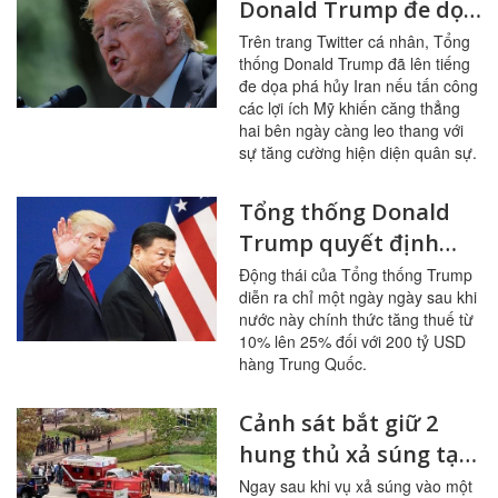
Donald Trump đe dọa
hủy diệt Iran
Trên trang Twitter cá nhân, Tổng
thống Donald Trump đã lên tiếng
đe dọa phá hủy Iran nếu tấn công
các lợi ích Mỹ khiến căng thẳng
hai bên ngày càng leo thang với
sự tăng cường hiện diện quân sự.
Tổng thống Donald
Trump quyết định
tăng thuế lên 300 tỷ
Động thái của Tổng thống Trump
diễn ra chỉ một ngày ngày sau khi
USD hàng còn lại
nước này chính thức tăng thuế từ
10% lên 25% đối với 200 tỷ USD
hàng Trung Quốc.
Cảnh sát bắt giữ 2
hung thủ xả súng tại
trường học ở
Ngay sau khi vụ xả súng vào một