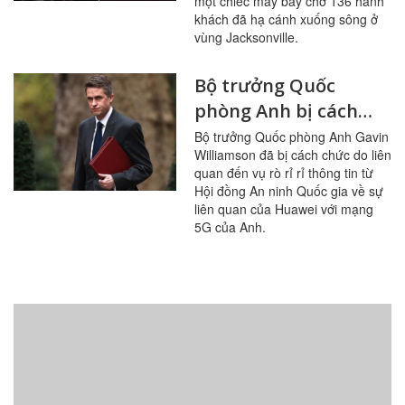
một chiếc máy bay chở 136 hành
khách đã hạ cánh xuống sông ở
vùng Jacksonville.
Bộ trưởng Quốc
phòng Anh bị cách
chức vì rò rỉ thông tin
Bộ trưởng Quốc phòng Anh Gavin
Williamson đã bị cách chức do liên
mật về Huawei
quan đến vụ rò rỉ rỉ thông tin từ
Hội đồng An ninh Quốc gia về sự
liên quan của Huawei với mạng
5G của Anh.