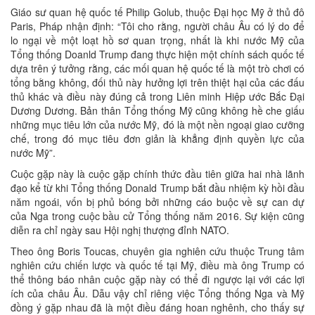
Giáo sư quan hệ quốc tế Philip Golub, thuộc Đại học Mỹ ở thủ đô
Paris, Pháp nhận định: “Tôi cho rằng, người châu Âu có lý do để
lo ngại về một loạt hồ sơ quan trọng, nhất là khi nước Mỹ của
Tổng thống Doanld Trump đang thực hiện một chính sách quốc tế
dựa trên ý tưởng rằng, các mối quan hệ quốc tế là một trò chơi có
tổng bằng không, đối thủ này hưởng lợi trên thiệt hại của các đấu
thủ khác và điều này đúng cả trong Liên minh Hiệp ước Bắc Đại
Dương Dương. Bản thân Tổng thống Mỹ cũng không hề che giấu
những mục tiêu lớn của nước Mỹ, đó là một nền ngoại giao cưỡng
chế, trong đó mục tiêu đơn giản là khẳng định quyền lực của
nước Mỹ”.
Cuộc gặp này là cuộc gặp chính thức đầu tiên giữa hai nhà lãnh
đạo kể từ khi Tổng thống Donald Trump bắt đầu nhiệm kỳ hồi đầu
năm ngoái, vốn bị phủ bóng bởi những cáo buộc về sự can dự
của Nga trong cuộc bầu cử Tổng thống năm 2016. Sự kiện cũng
diễn ra chỉ ngày sau Hội nghị thượng đỉnh NATO.
Theo ông Boris Toucas, chuyên gia nghiên cứu thuộc Trung tâm
nghiên cứu chiến lược và quốc tế tại Mỹ, điều mà ông Trump có
thể thông báo nhân cuộc gặp này có thể đi ngược lại với các lợi
ích của châu Âu. Dẫu vậy chỉ riêng việc Tổng thống Nga và Mỹ
đồng ý gặp nhau đã là một điều đáng hoan nghênh, cho thấy sự