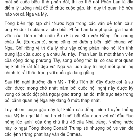
một số cuộc biểu tình phản đối, thì có thể nói Phần Lan là địa
điểm lý tưởng nhất để tổ chức cuộc gặp, khi duy trì quan hệ hữu
hảo với cả Nga và Mỹ.
Tổng biên tập tạp chí “Nước Nga trong các vấn đề toàn cầu”
ông Fiodor Loukianov cho biết: Phần Lan là một quốc gia thành
viên của Liên minh châu Âu (EU) và Khu vực Đồng tiền chung
châu Âu (Eurozone), song cũng có đường biên giới chung với
Nga. Chỉ riêng vị trí địa lý như vậy cũng phần nào nói lên tính
trung lập của quốc gia châu Âu này. Phần Lan là một thành viên
của cộng đồng phương Tây, song đồng thời lại có các mối quan
hệ kinh tế rất tốt đẹp với Nga và luôn duy trì một mối quan hệ
chính trị rất thận trọng với quốc gia láng giềng.
Sau Hội nghị thưởng đỉnh Mỹ - Triều Tiên thì đây được coi là sự
kiện được mong chờ nhất năm bởi cuộc hội nghị này được kỳ
vọng có bước đột phá ngoại giao trong lần đối mặt trực tiếp trong
bối cảnh quan hệ Nga-Mỹ đang ở mức thấp nhất.
Tuy nhiên, cuộc gặp này lại khiến các đồng minh truyền thống
của Mỹ lo ngại khi mà họ chỉ mới bắt đầu quen với cái đầu “lúc
nóng lúc lạnh” của ông chủ thứ 45 của Nhà trắng. Những nước
này lo ngại Tổng thống Donald Trump sẽ nhượng bộ về vấn đề
các lệnh trừng phạt hay vấn đề Crimea.