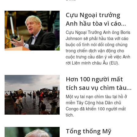
Cựu Ngoại trưởng
Anh hầu tòa vì cáo
buộc nói dối về Brexit
Cựu Ngoại Trưởng Anh ông Boris
Johnson sẽ phải hầu tòa với cáo
buộc cố tình nói dối công chúng
trong chiến dịch vận động cho
cuộc trưng cầu dân ý về việc Anh
rời Liên minh châu Âu (EU).
Hơn 100 người mất
tích sau vụ chìm tàu
tại Cộng hòa dân chủ
Một vụ tai nạn chìm tàu tại hồ ở
miền Tây Cộng hòa Dân chủ
Congo
Congo đã khiến 100 người mất
tích.
Tổng thống Mỹ