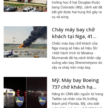
trường học ở hạt Douglas thuộc
Colorado, Mỹ
bang Colorado (Mỹ), cảnh sát đã
bắt giữ được hai hung thủ gây ra
vụ xả súng
Cháy máy bay chở
khách tại Nga, 41
người thiệt mạng
Chiếc máy bay chở khách của
Nga mang số hiệu số hiệu SU
1492 hành trình từ Moskva -
Murmansk đã hạ cánh khẩn cấp
xuống sân bay Sheremetyevo do
xảy ra cháy trên máy bay.
Mỹ: Máy bay Boeing
737 chở khách hạ
cánh xuống sông
Hãng tin CNN dẫn nguồn từ trang
Twitter cá nhân của thị trưởng
thành phố Florida, Mỹ, cho biết