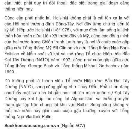
cần thiết phải duy trì đối thoại, đặc biệt trong giai đoạn căng
thẳng hiện nay.
Cũng cần phải nhắc lại, Helsinki không phải là cái tên xa lạ với
các Hội nghị thượng đỉnh Đông-Tây. Nơi đây từng chứng kiến lễ
ký kết Hiệp ước Helsinki (1/8/1975), với mục đích làm sống lại tinh
thần hòa hoãn giữa Liên Xô trước đây và Mỹ, cùng các đồng minh
của hai nước trong Chiến tranh Lạnh hay là nơi tổ chức cuộc gặp
giữa cựu Tổng thống Mỹ Bill Clinton và cựu Tổng thống Nga Boris
Yeltsion về kiểm soát vũ khí và mở rộng Tổ chức Hiệp ước Bắc
Đại Tây Dương (NATO) năm 1997, cũng như cuộc gặp giữa cựu
Tổng thống George Bush và Tổng thống Mikhail Gorbachev năm
1990.
Dù không phải là thành viên Tổ chức Hiệp ước Bắc Đại Tây
Dương (NATO), song cũng giống như Thụy Điển, Phần Lan đang
cho thấy một sự xích lại gần hơn tới liên minh quân sự Đại Tây
Dương này khi hợp tác cùng tại Afghanistan và thường xuyên
tham gia tập trận chung tại khu vực Baltic. Song cũng không vì
thế, mà nước này giảm các cuộc gặp thường xuyên với Tổng
thống Nga Vladimir Putin.
Suckhoecuocsong.com.vn
(Nguồn VOV)