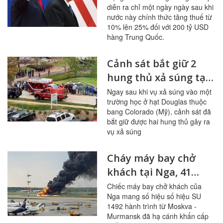
diễn ra chỉ một ngày ngày sau khi
USD hàng còn lại
nước này chính thức tăng thuế từ
10% lên 25% đối với 200 tỷ USD
hàng Trung Quốc.
Cảnh sát bắt giữ 2
hung thủ xả súng tại
trường học ở
Ngay sau khi vụ xả súng vào một
trường học ở hạt Douglas thuộc
Colorado, Mỹ
bang Colorado (Mỹ), cảnh sát đã
bắt giữ được hai hung thủ gây ra
vụ xả súng
Cháy máy bay chở
khách tại Nga, 41
người thiệt mạng
Chiếc máy bay chở khách của
Nga mang số hiệu số hiệu SU
1492 hành trình từ Moskva -
Murmansk đã hạ cánh khẩn cấp