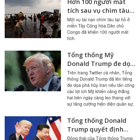
Hơn 100 người mất
tích sau vụ chìm tàu
tại Cộng hòa dân chủ
Một vụ tai nạn chìm tàu tại hồ ở
miền Tây Cộng hòa Dân chủ
Congo
Congo đã khiến 100 người mất
tích.
Tổng thống Mỹ
Donald Trump đe dọa
hủy diệt Iran
Trên trang Twitter cá nhân, Tổng
thống Donald Trump đã lên tiếng
đe dọa phá hủy Iran nếu tấn công
các lợi ích Mỹ khiến căng thẳng
hai bên ngày càng leo thang với
sự tăng cường hiện diện quân sự.
Tổng thống Donald
Trump quyết định
tăng thuế lên 300 tỷ
Động thái của Tổng thống Trump