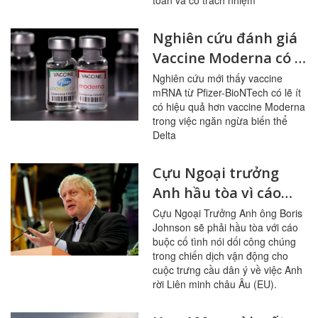
toàn và có trách nhiệm
Nghiên cứu đánh giá
Vaccine Moderna có lẽ
hiệu quả cao hơn
Nghiên cứu mới thấy vaccine
mRNA từ Pfizer-BioNTech có lẽ ít
Pfizer trước biến thể
có hiệu quả hơn vaccine Moderna
Delta
trong việc ngăn ngừa biến thể
Delta
Cựu Ngoại trưởng
Anh hầu tòa vì cáo
buộc nói dối về Brexit
Cựu Ngoại Trưởng Anh ông Boris
Johnson sẽ phải hầu tòa với cáo
buộc cố tình nói dối công chúng
trong chiến dịch vận động cho
cuộc trưng cầu dân ý về việc Anh
rời Liên minh châu Âu (EU).