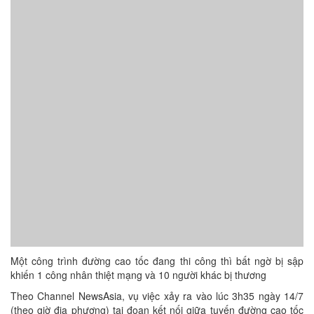
Một công trình đường cao tốc đang thi công thì bất ngờ bị sập
khiến 1 công nhân thiệt mạng và 10 người khác bị thương
Theo Channel NewsAsia, vụ việc xảy ra vào lúc 3h35 ngày 14/7
(theo giờ địa phương) tại đoạn kết nối giữa tuyến đường cao tốc