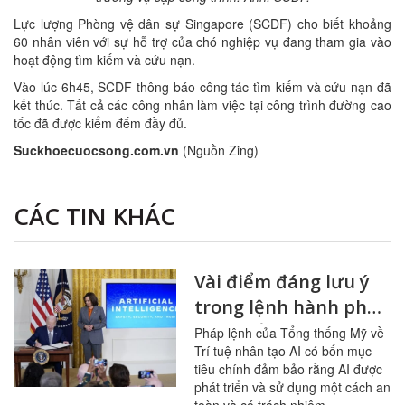
Lực lượng Phòng vệ dân sự Singapore (SCDF) cho biết khoảng
60 nhân viên với sự hỗ trợ của chó nghiệp vụ đang tham gia vào
hoạt động tìm kiếm và cứu nạn.
Vào lúc 6h45, SCDF thông báo công tác tìm kiếm và cứu nạn đã
kết thúc. Tất cả các công nhân làm việc tại công trình đường cao
tốc đã được kiểm đếm đầy đủ.
Suckhoecuocsong.com.vn
(Nguồn Zing)
CÁC TIN KHÁC
Vài điểm đáng lưu ý
trong lệnh hành pháp
về AI Tổng thống Hoa
Pháp lệnh của Tổng thống Mỹ về
Trí tuệ nhân tạo AI có bốn mục
Kỳ Joe Biden vừa công
tiêu chính đảm bảo rằng AI được
bố
phát triển và sử dụng một cách an