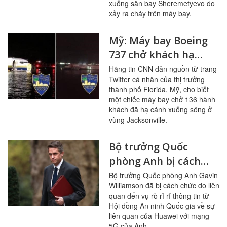
xuống sân bay Sheremetyevo do
xảy ra cháy trên máy bay.
Mỹ: Máy bay Boeing
737 chở khách hạ
cánh xuống sông
Hãng tin CNN dẫn nguồn từ trang
Twitter cá nhân của thị trưởng
thành phố Florida, Mỹ, cho biết
một chiếc máy bay chở 136 hành
khách đã hạ cánh xuống sông ở
vùng Jacksonville.
Bộ trưởng Quốc
phòng Anh bị cách
chức vì rò rỉ thông tin
Bộ trưởng Quốc phòng Anh Gavin
Williamson đã bị cách chức do liên
mật về Huawei
quan đến vụ rò rỉ rỉ thông tin từ
Hội đồng An ninh Quốc gia về sự
liên quan của Huawei với mạng
5G của Anh.