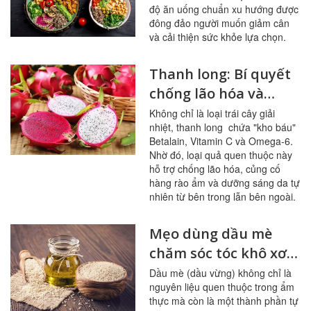
độ ăn uống chuẩn xu hướng được
hơn?
đông đảo người muốn giảm cân
và cải thiện sức khỏe lựa chọn.
Thanh long: Bí quyết
chống lão hóa và
dưỡng da căng bóng
Không chỉ là loại trái cây giải
nhiệt, thanh long chứa "kho báu"
Betalain, Vitamin C và Omega-6.
Nhờ đó, loại quả quen thuộc này
hỗ trợ chống lão hóa, củng cố
hàng rào ẩm và dưỡng sáng da tự
nhiên từ bên trong lẫn bên ngoài.
Mẹo dùng dầu mè
chăm sóc tóc khô xơ,
giảm gãy rụng
Dầu mè (dầu vừng) không chỉ là
nguyên liệu quen thuộc trong ẩm
thực mà còn là một thành phần tự