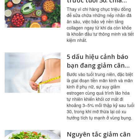
trước tuổi 30: chìa
khóa cho làn da
Thay vì chi hàng chục triệu đồng
để sửa chữa những nếp nhăn đã
không tuổi
ăn sâu, việc bảo vệ nền tảng
collagen ngay từ khi da còn khỏe
là khoản đầu tư thông minh và tiết
kiệm nhất.
5 dấu hiệu cảnh báo
bạn đang giảm cân
sai cách ở tuổi trung
Bước vào tuổi trung niên, đặc biệt
là giai đoạn tiền mãn kinh và mãn
niên
kinh ở phụ nữ, sự suy giảm
estrogen cùng quá trình lão hóa
tự nhiên khiến khối cơ mất đi
khoảng 3–5% mỗi thập kỷ sau tuổi
30, trong khi mỡ thừa lại có xu
hướng tích tụ mạnh ở vùng bụng.
Nguyên tắc giảm cân