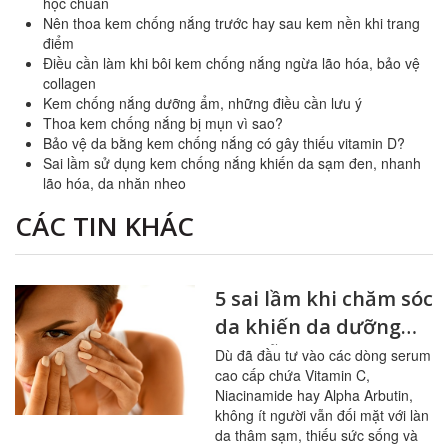
học chuẩn
Nên thoa kem chống nắng trước hay sau kem nền khi trang
điểm
Điều cần làm khi bôi kem chống nắng ngừa lão hóa, bảo vệ
collagen
Kem chống nắng dưỡng ẩm, những điều cần lưu ý
Thoa kem chống nắng bị mụn vì sao?
Bảo vệ da bằng kem chống nắng có gây thiếu vitamin D?
Sai lầm sử dụng kem chống nắng khiến da sạm đen, nhanh
lão hóa, da nhăn nheo
CÁC TIN KHÁC
5 sai lầm khi chăm sóc
da khiến da dưỡng
mãi vẫn xỉn màu
Dù đã đầu tư vào các dòng serum
cao cấp chứa Vitamin C,
Niacinamide hay Alpha Arbutin,
không ít người vẫn đối mặt với làn
da thâm sạm, thiếu sức sống và