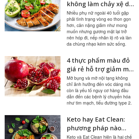
không làm chảy xệ da
cho phụ nữ tuổi 40
Nhiều phụ nữ ngoài 40 tuổi gặp
phải tình trạng vòng eo thon gọn
hơn, cân nặng giảm như mong
muốn nhưng gương mặt lại trở
nên hóp đi, nếp nhăn lộ rõ và làn
da chùng nhạo kém sức sống.
4 thực phẩm màu đỏ
giá rẻ hỗ trợ giảm mỡ
bụng hiệu quả
Mỡ bụng và mỡ nội tạng không
chỉ ảnh hưởng đến vóc dáng mà
còn là yếu tố nguy cơ hàng đầu
dẫn đến các bệnh lý chuyển hóa
như tim mạch, tiểu đường type 2.
Keto hay Eat Clean:
phương pháp nào
giúp giảm cân tốt
Keto và Eat Clean hiện là hai chế