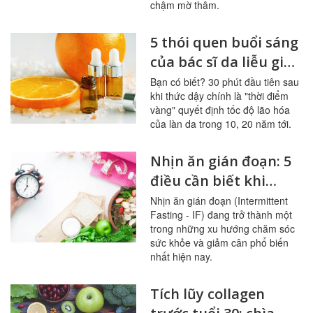
chậm mờ thâm.
5 thói quen buổi sáng
của bác sĩ da liễu giúp
hạn chế lão hóa hiệu
Bạn có biết? 30 phút đầu tiên sau
khi thức dậy chính là "thời điểm
quả
vàng" quyết định tốc độ lão hóa
của làn da trong 10, 20 năm tới.
Nhịn ăn gián đoạn: 5
điều cần biết khi
giảm cân
Nhịn ăn gián đoạn (Intermittent
Fasting - IF) đang trở thành một
trong những xu hướng chăm sóc
sức khỏe và giảm cân phổ biến
nhất hiện nay.
Tích lũy collagen