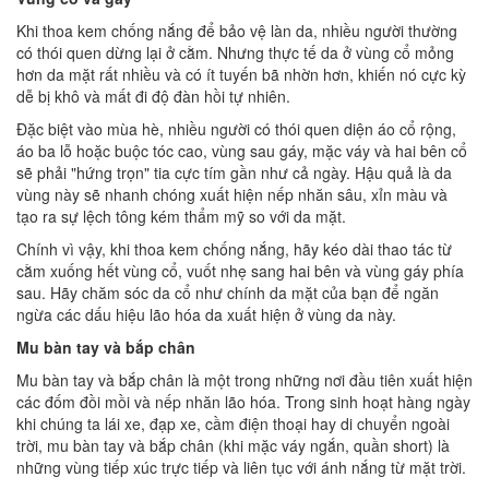
Khi thoa kem chống nắng để bảo vệ làn da, nhiều người thường
có thói quen dừng lại ở cằm. Nhưng thực tế da ở vùng cổ mỏng
hơn da mặt rất nhiều và có ít tuyến bã nhờn hơn, khiến nó cực kỳ
dễ bị khô và mất đi độ đàn hồi tự nhiên.
Đặc biệt vào mùa hè, nhiều người có thói quen diện áo cổ rộng,
áo ba lỗ hoặc buộc tóc cao, vùng sau gáy, mặc váy và hai bên cổ
sẽ phải "hứng trọn" tia cực tím gần như cả ngày. Hậu quả là da
vùng này sẽ nhanh chóng xuất hiện nếp nhăn sâu, xỉn màu và
tạo ra sự lệch tông kém thẩm mỹ so với da mặt.
Chính vì vậy, khi thoa kem chống nắng, hãy kéo dài thao tác từ
cằm xuống hết vùng cổ, vuốt nhẹ sang hai bên và vùng gáy phía
sau. Hãy chăm sóc da cổ như chính da mặt của bạn để ngăn
ngừa các dấu hiệu lão hóa da xuất hiện ở vùng da này.
Mu bàn tay và bắp chân
Mu bàn tay và bắp chân là một trong những nơi đầu tiên xuất hiện
các đốm đồi mồi và nếp nhăn lão hóa. Trong sinh hoạt hàng ngày
khi chúng ta lái xe, đạp xe, cầm điện thoại hay di chuyển ngoài
trời, mu bàn tay và bắp chân (khi mặc váy ngắn, quần short) là
những vùng tiếp xúc trực tiếp và liên tục với ánh nắng từ mặt trời.