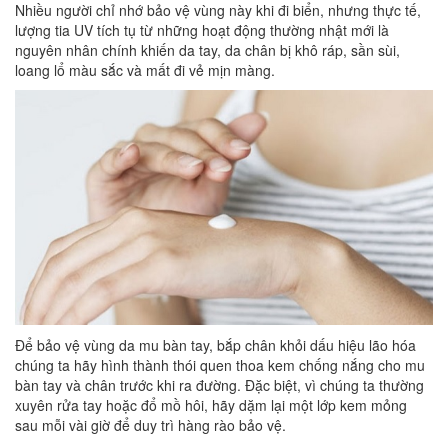
Nhiều người chỉ nhớ bảo vệ vùng này khi đi biển, nhưng thực tế,
lượng tia UV tích tụ từ những hoạt động thường nhật mới là
nguyên nhân chính khiến da tay, da chân bị khô ráp, sần sùi,
loang lổ màu sắc và mất đi vẻ mịn màng.
Để bảo vệ vùng da mu bàn tay, bắp chân khỏi dấu hiệu lão hóa
chúng ta hãy hình thành thói quen thoa kem chống nắng cho mu
bàn tay và chân trước khi ra đường. Đặc biệt, vì chúng ta thường
xuyên rửa tay hoặc đổ mồ hôi, hãy dặm lại một lớp kem mỏng
sau mỗi vài giờ để duy trì hàng rào bảo vệ.