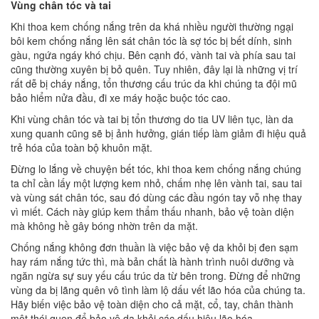
Vùng chân tóc và tai
Khi thoa kem chống nắng trên da khá nhiều người thường ngại
bôi kem chống nắng lên sát chân tóc là sợ tóc bị bết dính, sinh
gàu, ngứa ngáy khó chịu. Bên cạnh đó, vành tai và phía sau tai
cũng thường xuyên bị bỏ quên. Tuy nhiên, đây lại là những vị trí
rất dễ bị cháy nắng, tổn thương cấu trúc da khi chúng ta đội mũ
bảo hiểm nửa đầu, đi xe máy hoặc buộc tóc cao.
Khi vùng chân tóc và tai bị tổn thương do tia UV liên tục, làn da
xung quanh cũng sẽ bị ảnh hưởng, gián tiếp làm giảm đi hiệu quả
trẻ hóa của toàn bộ khuôn mặt.
Đừng lo lắng về chuyện bết tóc, khi thoa kem chống nắng chúng
ta chỉ cần lấy một lượng kem nhỏ, chấm nhẹ lên vành tai, sau tai
và vùng sát chân tóc, sau đó dùng các đầu ngón tay vỗ nhẹ thay
vì miết. Cách này giúp kem thẩm thấu nhanh, bảo vệ toàn diện
mà không hề gây bóng nhờn trên da mặt.
Chống nắng không đơn thuần là việc bảo vệ da khỏi bị đen sạm
hay rám nắng tức thì, mà bản chất là hành trình nuôi dưỡng và
ngăn ngừa sự suy yếu cấu trúc da từ bên trong. Đừng để những
vùng da bị lãng quên vô tình làm lộ dấu vết lão hóa của chúng ta.
Hãy biến việc bảo vệ toàn diện cho cả mặt, cổ, tay, chân thành
một thói quen để bảo vệ da khỏi các dấu hiệu lão hóa.