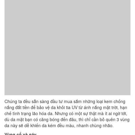
Chúng ta đều sẵn sàng đầu tư mua sắm những loại kem chống
nắng đắt tiền để bảo vệ da khỏi tia UV từ ánh nắng mặt trời, hạn
chế tình trạng lão hóa da. Nhưng có một sự thật mà ít ai ngờ tới,
dù da mặt bạn có căng bóng đến đâu, thì chỉ cần bỏ quên 3 vùng
da này sẽ dễ khiến da kém đều màu, nhanh chùng nhão.
Vùng cổ và gáy