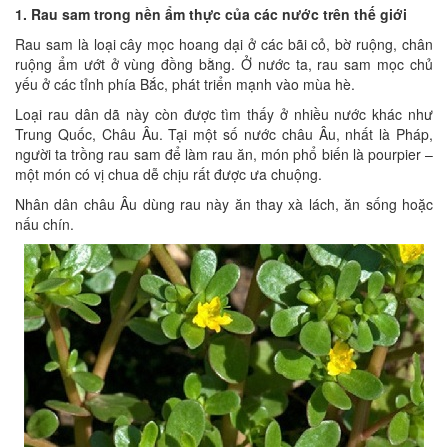
1. Rau sam trong nền ẩm thực của các nước trên thế giới
Rau sam là loại cây mọc hoang dại ở các bãi cỏ, bờ ruộng, chân
ruộng ẩm ướt ở vùng đồng bằng. Ở nước ta, rau sam mọc chủ
yếu ở các tỉnh phía Bắc, phát triển mạnh vào mùa hè.
Loại rau dân dã này còn được tìm thấy ở nhiều nước khác như
Trung Quốc, Châu Âu. Tại một số nước châu Âu, nhất là Pháp,
người ta trồng rau sam để làm rau ăn, món phổ biến là pourpier –
một món có vị chua dễ chịu rất được ưa chuộng.
Nhân dân châu Âu dùng rau này ăn thay xà lách, ăn sống hoặc
nấu chín.