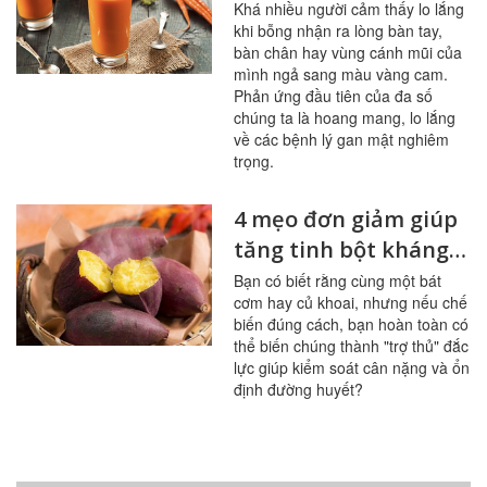
phẩm này
Khá nhiều người cảm thấy lo lắng
khi bỗng nhận ra lòng bàn tay,
bàn chân hay vùng cánh mũi của
mình ngả sang màu vàng cam.
Phản ứng đầu tiên của đa số
chúng ta là hoang mang, lo lắng
về các bệnh lý gan mật nghiêm
trọng.
4 mẹo đơn giảm giúp
tăng tinh bột kháng
trong bữa ăn
Bạn có biết rằng cùng một bát
cơm hay củ khoai, nhưng nếu chế
biến đúng cách, bạn hoàn toàn có
thể biến chúng thành "trợ thủ" đắc
lực giúp kiểm soát cân nặng và ổn
định đường huyết?