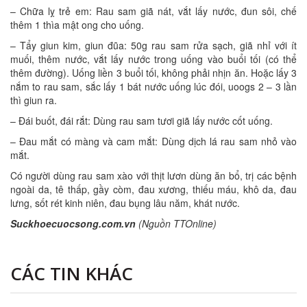
– Chữa lỵ trẻ em: Rau sam giã nát, vắt lấy nước, đun sôi, chế
thêm 1 thìa mật ong cho uống.
– Tẩy giun kim, giun đũa: 50g rau sam rửa sạch, giã nhỉ với ít
muối, thêm nước, vắt lấy nước trong uống vào buổi tối (có thể
thêm đường). Uống liền 3 buổi tối, không phải nhịn ăn. Hoặc lấy 3
nắm to rau sam, sắc lấy 1 bát nước uống lúc đói, uoogs 2 – 3 lần
thì giun ra.
– Đái buốt, đái rắt: Dùng rau sam tươi giã lấy nước cốt uống.
– Đau mắt có màng và cam mắt: Dùng dịch lá rau sam nhỏ vào
mắt.
Có người dùng rau sam xào với thịt lươn dùng ăn bổ, trị các bệnh
ngoài da, tê thấp, gầy còm, đau xương, thiếu máu, khô da, đau
lưng, sốt rét kinh niên, đau bụng lâu năm, khát nước.
Suckhoecuocsong.com.vn
(Nguồn TTOnline)
CÁC TIN KHÁC