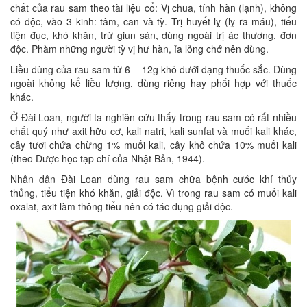
chất của rau sam theo tài liệu cổ: Vị chua, tính hàn (lạnh), không
có độc, vào 3 kinh: tâm, can và tỳ. Trị huyết lỵ (lỵ ra máu), tiểu
tiện đục, khó khăn, trừ giun sán, dùng ngoài trị ác thương, đơn
độc. Phàm những người tỳ vị hư hàn, ỉa lỏng chớ nên dùng.
Liều dùng của rau sam từ 6 – 12g khô dưới dạng thuốc sắc. Dùng
ngoài không kể liều lượng, dùng riêng hay phối hợp với thuốc
khác.
Ở Đài Loan, người ta nghiên cứu thấy trong rau sam có rất nhiều
chất quý như axit hữu cơ, kali natri, kali sunfat và muối kali khác,
cây tươi chứa chừng 1% muối kali, cây khô chứa 10% muối kali
(theo Dược học tạp chí của Nhật Bản, 1944).
Nhân dân Đài Loan dùng rau sam chữa bệnh cước khí thủy
thủng, tiểu tiện khó khăn, giải độc. Vì trong rau sam có muối kali
oxalat, axit làm thông tiểu nên có tác dụng giải độc.