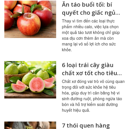
Ăn táo buổi tối: bí
quyết cho giấc ngủ
ngon, hệ tiêu hóa
Thay vì tìm đến các loại thực
phẩm nhiều calo, việc lựa chọn
khỏe mạnh
một quả táo tươi không chỉ giúp
xoa dịu cơn thèm ăn mà còn
mang lại vô số lợi ích cho sức
khỏe.
6 loại trái cây giàu
chất xơ tốt cho tiêu
hóa, đường huyết
Chất xơ đóng vai trò vô cùng quan
trọng đối với sức khỏe hệ tiêu
hóa, giúp duy trì cân bằng hệ vi
sinh đường ruột, phòng ngừa táo
bón và hỗ trợ kiểm soát đường
huyết hiệu quả.
7 thói quen hàng