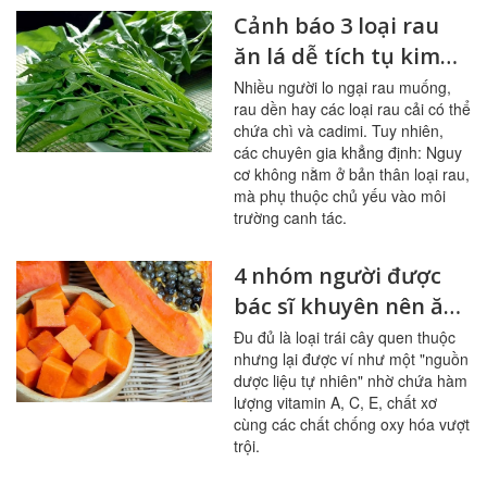
Cảnh báo 3 loại rau
ăn lá dễ tích tụ kim
loại nặng
Nhiều người lo ngại rau muống,
rau dền hay các loại rau cải có thể
chứa chì và cadimi. Tuy nhiên,
các chuyên gia khẳng định: Nguy
cơ không nằm ở bản thân loại rau,
mà phụ thuộc chủ yếu vào môi
trường canh tác.
4 nhóm người được
bác sĩ khuyên nên ăn
đu đủ thường xuyên
Đu đủ là loại trái cây quen thuộc
nhưng lại được ví như một "nguồn
dược liệu tự nhiên" nhờ chứa hàm
lượng vitamin A, C, E, chất xơ
cùng các chất chống oxy hóa vượt
trội.