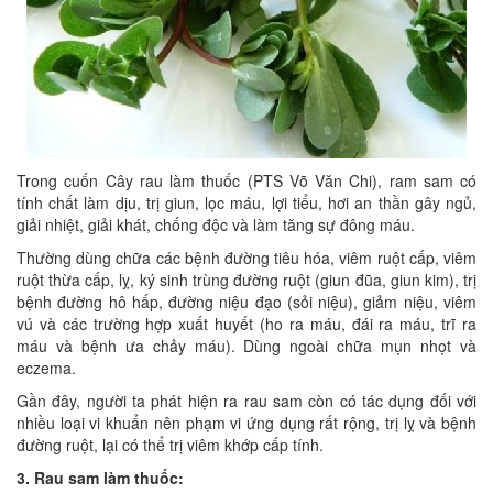
Trong cuốn Cây rau làm thuốc (PTS Võ Văn Chi), ram sam có
tính chất làm dịu, trị giun, lọc máu, lợi tiểu, hơi an thần gây ngủ,
giải nhiệt, giải khát, chống độc và làm tăng sự đông máu.
Thường dùng chữa các bệnh đường tiêu hóa, viêm ruột cấp, viêm
ruột thừa cấp, lỵ, ký sinh trùng đường ruột (giun đũa, giun kim), trị
bệnh đường hô hấp, đường niệu đạo (sỏi niệu), giảm niệu, viêm
vú và các trường hợp xuất huyết (ho ra máu, đái ra máu, trĩ ra
máu và bệnh ưa chảy máu). Dùng ngoài chữa mụn nhọt và
eczema.
Gần đây, người ta phát hiện ra rau sam còn có tác dụng đối với
nhiều loại vi khuẩn nên phạm vi ứng dụng rất rộng, trị lỵ và bệnh
đường ruột, lại có thể trị viêm khớp cấp tính.
3. Rau sam làm thuốc: