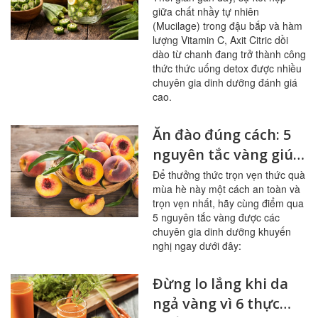
giữa chất nhầy tự nhiên
đường huyết
(Mucilage) trong đậu bắp và hàm
lượng Vitamin C, Axit Citric dồi
dào từ chanh đang trở thành công
thức thức uống detox được nhiều
chuyên gia dinh dưỡng đánh giá
cao.
Ăn đào đúng cách: 5
nguyên tắc vàng giúp
sạch mạch máu,
Để thưởng thức trọn vẹn thức quà
mùa hè này một cách an toàn và
tránh ngộ độc
trọn vẹn nhất, hãy cùng điểm qua
5 nguyên tắc vàng được các
chuyên gia dinh dưỡng khuyến
nghị ngay dưới đây:
Đừng lo lắng khi da
ngả vàng vì 6 thực