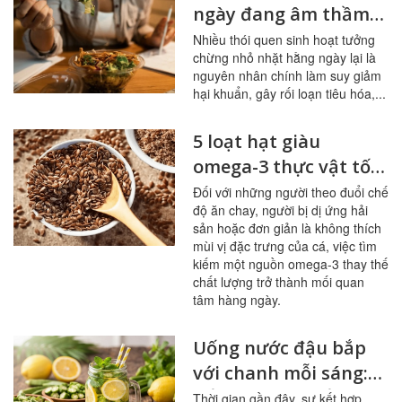
ngày đang âm thầm
tàn phá đường ruột
Nhiều thói quen sinh hoạt tưởng
chừng nhỏ nhặt hằng ngày lại là
nguyên nhân chính làm suy giảm
hại khuẩn, gây rối loạn tiêu hóa,...
5 loạt hạt giàu
omega-3 thực vật tốt
nhất cho người ít ăn
Đối với những người theo đuổi chế
độ ăn chay, người bị dị ứng hải
cá
sản hoặc đơn giản là không thích
mùi vị đặc trưng của cá, việc tìm
kiếm một nguồn omega-3 thay thế
chất lượng trở thành mối quan
tâm hàng ngày.
Uống nước đậu bắp
với chanh mỗi sáng:
bổ mạch máu, ổn
Thời gian gần đây, sự kết hợp