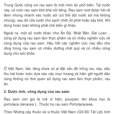
Trung Quốc cũng coi rau sam là một món ăn phổ biến. Tại nước
này, có món rau sam khô khá nổi tiếng. Rau sam tươi được hái về
đem nhúng nhanh vào nước sôi (có thể dội nước sôi mà không
nhúng), sau đó rửa nước cho sạch nhớt rồi phơi hoặc sấy khô. Khi
dùng hoàn toàn không phải chế biến gì khác.
Ngoài ra, một số nước khác như Ấn Độ, Nhật Bản, Đài Loan…
cũng sử dụng rau sam làm thực phẩm và có nhiều nghiên cứu về
công dụng của rau sam. Hầu hết các nghiên cứu này đều cho
rằng trong rau sam có nhiều dưỡng chất quý và có nhiều công
dụng cho sức khỏe.
Ở Việt Nam, tiếc rằng chưa có ai đặt vấn đề trồng rau này, việc
thu hái hoàn toàn dựa vào cây mọc hoang và hiện giờ người dân
cũng không có thói quen sử dụng rau sam làm thực phẩm, rau
ăn.
2. Dược tính, công dụng của rau sam:
Rau sam còn gọi là mã xỉ hiện, pourpier, tên khoa học là
portulaca oleracea L. Thuộc họ rau sam Portulacaceae.
Theo Những cây thuốc và vị thuốc Việt Nam (GS Đỗ Tất Lợi) tính