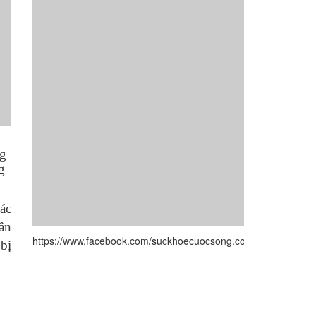
ng
g
ác
ân
https://www.facebook.com/suckhoecuocsong.com.vn/
bị