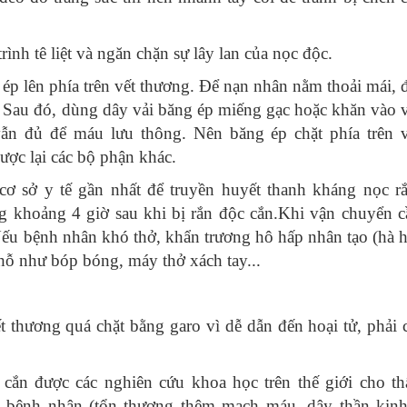
nh tê liệt và ngăn chặn sự lây lan của nọc độc.
ép lên phía trên vết thương. Để nạn nhân nằm thoải mái, 
 Sau đó, dùng dây vải băng ép miếng gạc hoặc khăn vào v
ẫn đủ để máu lưu thông. Nên băng ép chặt phía trên v
ược lại các bộ phận khác.
 sở y tế gần nhất để truyền huyết thanh kháng nọc rắ
ng khoảng 4 giờ sau khi bị rắn độc cắn.Khi vận chuyển c
ếu bệnh nhân khó thở, khẩn trương hô hấp nhân tạo (hà h
chỗ như bóp bóng, máy thở xách tay...
 thương quá chặt bằng garo vì dễ dẫn đến hoại tử, phải c
t cắn được các nghiên cứu khoa học trên thế giới cho th
 bệnh nhân (tổn thương thêm mạch máu, dây thần kinh.