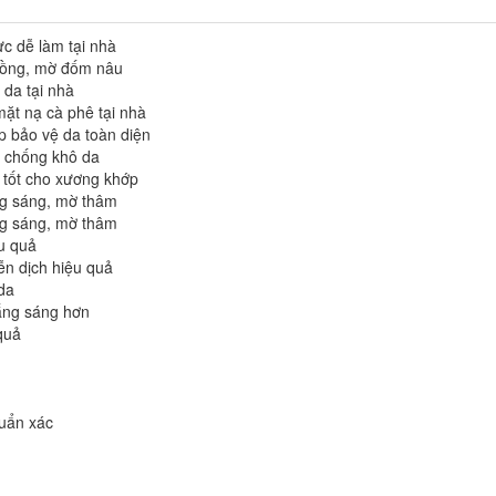
ực dễ làm tại nhà
 hồng, mờ đốm nâu
 da tại nhà
mặt nạ cà phê tại nhà
p bảo vệ da toàn diện
, chống khô da
 tốt cho xương khớp
ng sáng, mờ thâm
ng sáng, mờ thâm
u quả
ễn dịch hiệu quả
 da
ắng sáng hơn
quả
uẩn xác