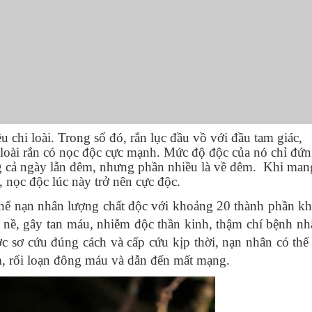
 chi loài. Trong số đó, rắn lục đầu vồ với đầu tam giác,
 loài rắn có nọc độc cực mạnh. Mức độ độc của nó chỉ đứ
ng cả ngày lẫn đêm, nhưng phần nhiều là về đêm. Khi man
g,
nọc độc lúc này trở nên cực độc.
 thể nạn nhân lượng chất độc với khoảng 20 thành phần kh
 nề, gây tan máu, nhiễm độc thần kinh, thậm chí bệnh nh
c sơ cứu đúng cách và cấp cứu kịp thời, nạn nhân có thể 
im, rối loạn đông máu và dẫn đến mất mạng.