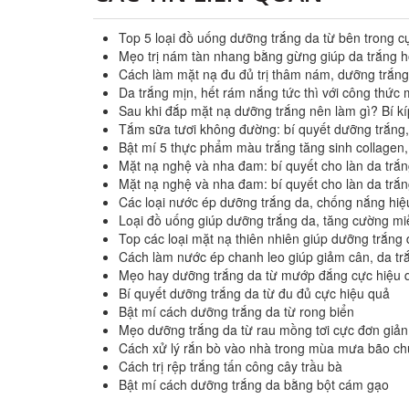
Top 5 loại đồ uống dưỡng trắng da từ bên trong c
Mẹo trị nám tàn nhang bằng gừng giúp da trắng
Cách làm mặt nạ đu đủ trị thâm nám, dưỡng trắng
Da trắng mịn, hết rám nắng tức thì với công thức 
Sau khi đắp mặt nạ dưỡng trắng nên làm gì? Bí kí
Tắm sữa tươi không đường: bí quyết dưỡng trắng
Bật mí 5 thực phẩm màu trắng tăng sinh collagen,
Mặt nạ nghệ và nha đam: bí quyết cho làn da trắ
Mặt nạ nghệ và nha đam: bí quyết cho làn da trắ
Các loại nước ép dưỡng trắng da, chống nắng hiệ
Loại đồ uống giúp dưỡng trắng da, tăng cường mi
Top các loại mặt nạ thiên nhiên giúp dưỡng trắng
Cách làm nước ép chanh leo giúp giảm cân, da tr
Mẹo hay dưỡng trắng da từ mướp đắng cực hiệu 
Bí quyết dưỡng trắng da từ đu đủ cực hiệu quả
Bật mí cách dưỡng trắng da từ rong biển
Mẹo dưỡng trắng da từ rau mồng tơi cực đơn giản
Cách xử lý rắn bò vào nhà trong mùa mưa bão ch
Cách trị rệp trắng tấn công cây trầu bà
Bật mí cách dưỡng trắng da bằng bột cám gạo