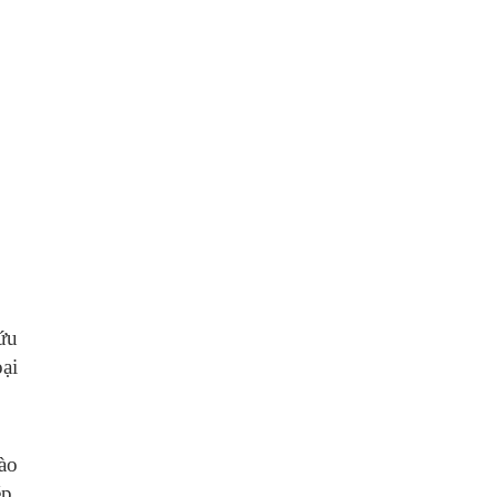
ứu
ại
ào
p,