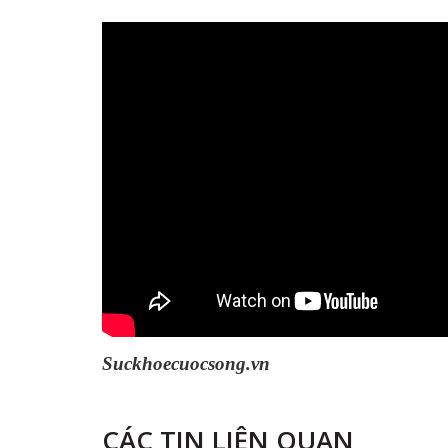
Suckhoecuocsong.vn
CÁC TIN LIÊN QUAN