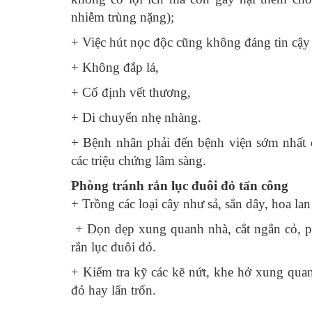
nhiễm trùng nặng);
+ Việc hút nọc độc cũng không đáng tin cậ
+ Không đắp lá,
+ Cố định vết thương,
+ Di chuyển nhẹ nhàng.
+ Bệnh nhân phải đến bệnh viện sớm nhất có
các triệu chứng lâm sàng.
Phòng tránh rắn lục đuôi đỏ tấn công
+ Trồng các loại cây như sả, sắn dây, hoa l
+ Dọn dẹp xung quanh nhà, cắt ngắn cỏ, ph
rắn lục đuôi đỏ.
+ Kiểm tra kỹ các kẽ nứt, khe hở xung qua
đỏ hay lẩn trốn.