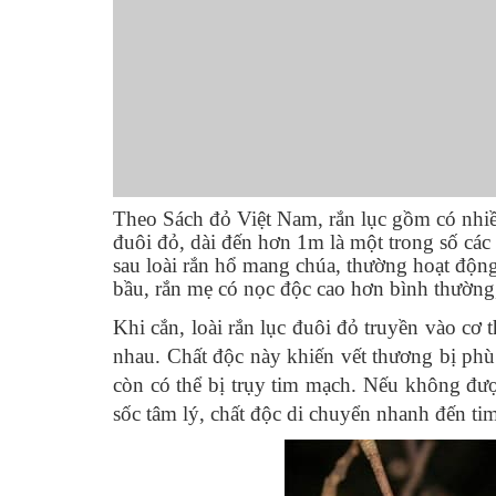
Theo Sách đỏ Việt Nam, rắn lục gồm có nhiều
đuôi đỏ, dài đến hơn 1m là một trong số các
sau loài rắn hổ mang chúa, thường hoạt độ
bầu, rắn mẹ có nọc độc cao hơn bình thườn
Khi cắn, loài rắn lục đuôi đỏ truyền vào cơ
nhau. Chất độc này khiến vết thương bị phù
còn có thể bị trụy tim mạch. Nếu không đượ
sốc tâm lý, chất độc di chuyển nhanh đến t