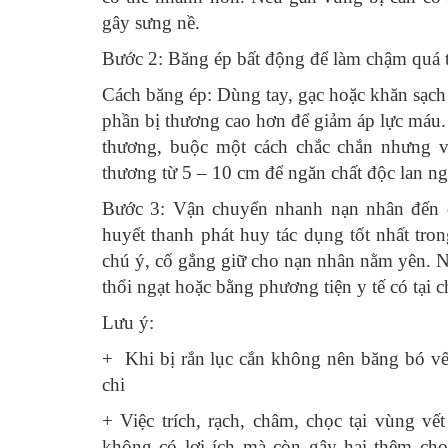
gây sưng nề.
Bước 2: Băng ép bất động để làm chậm quá trì
Cách băng ép: Dùng tay, gạc hoặc khăn sạch 
phần bị thương cao hơn để giảm áp lực máu.
thương, buộc một cách chắc chắn nhưng v
thương từ 5 – 10 cm để ngăn chất độc lan ng
Bước 3: Vận chuyển nhanh nạn nhân đến cơ
huyết thanh phát huy tác dụng tốt nhất tro
chú ý, cố gắng giữ cho nạn nhân nằm yên.
N
thổi ngạt hoặc bằng phương tiện y tế có tại 
Lưu ý:
+ Khi bị rắn lục cắn không nên băng bó vết
chi
+
Việc trích, rạch, châm, chọc tại vùng vế
không có lợi ích mà còn gây hại thêm cho