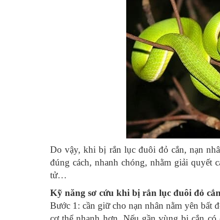
Do vậy, khi bị rắn lục đuôi đỏ cắn, nạn n
đúng cách, nhanh chóng, nhằm giải quyết các
tử…
Kỹ năng sơ cứu khi bị rắn lục đuôi đỏ cắ
Bước 1: cần giữ cho nạn nhân nằm yên bất 
cơ thể nhanh hơn. Nếu gần vùng bị cắn có đ