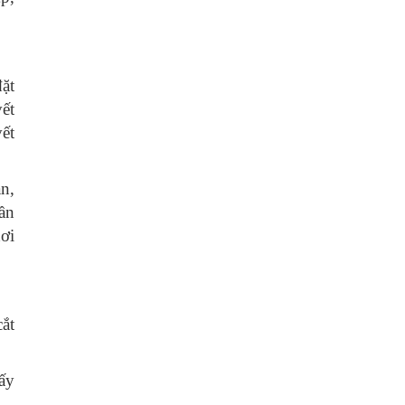
đặt
ết
ết
n,
ần
ơi
ắt
ấy
..