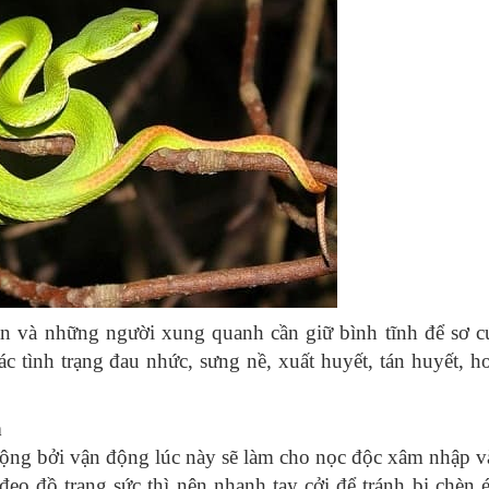
hân và những người xung quanh cần giữ bình tĩnh để sơ c
 tình trạng đau nhức, sưng nề, xuất huyết, tán huyết, ho
n
động bởi vận động lúc này sẽ làm cho nọc độc xâm nhập v
eo đồ trang sức thì nên nhanh tay cởi để tránh bị chèn é