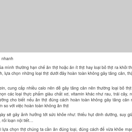
n nhanh
mình thường hạn chế ăn thịt hoặc ăn ít thịt hay loại bỏ thịt ra khỏi t
, lựa chọn những loại thịt dưới đây hoàn toàn không gây tăng cân, t
in, cung cấp nhiều calo nên dễ gây tăng cân nên thường loại bỏ thịt
n các loại thực phẩm giàu chất xơ, vitamin khác như rau, trái cây, 
dưỡng cho biết nếu ăn thịt đúng cách hoàn toàn không gây tăng cân
n so với việc hoàn toàn không ăn thịt
gày sẽ gây ảnh hưởng tới sức khỏe như: thiếu hụt dinh dưỡng, suy g
 rối loạn nội tiết…
i lựa chọn thịt chúng ta cần ăn đúng loại, đúng cách để vừa khỏe mạ