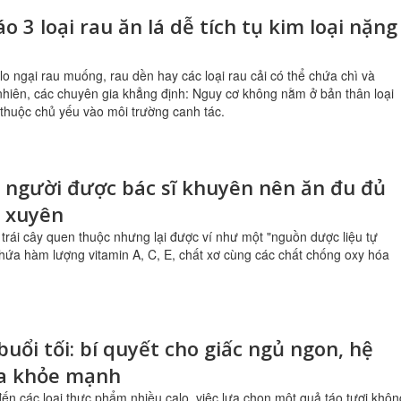
o 3 loại rau ăn lá dễ tích tụ kim loại nặng
lo ngại rau muống, rau dền hay các loại rau cải có thể chứa chì và
nhiên, các chuyên gia khẳng định: Nguy cơ không nằm ở bản thân loại
thuộc chủ yếu vào môi trường canh tác.
 người được bác sĩ khuyên nên ăn đu đủ
 xuyên
i trái cây quen thuộc nhưng lại được ví như một "nguồn dược liệu tự
hứa hàm lượng vitamin A, C, E, chất xơ cùng các chất chống oxy hóa
buổi tối: bí quyết cho giấc ngủ ngon, hệ
óa khỏe mạnh
đến các loại thực phẩm nhiều calo, việc lựa chọn một quả táo tươi khôn