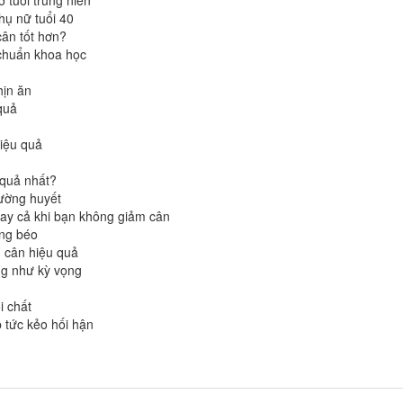
 tuổi trung niên
hụ nữ tuổi 40
ân tốt hơn?
chuẩn khoa học
hịn ăn
quả
hiệu quả
 quả nhất?
đường huyết
gay cả khi bạn không giảm cân
àng béo
m cân hiệu quả
ng như kỳ vọng
i chất
 tức kẻo hối hận