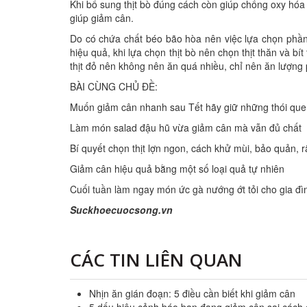
Khi bổ sung thịt bò đúng cách còn giúp chống oxy hóa
giúp giảm cân.
Do có chứa chất béo bão hòa nên việc lựa chọn phần 
hiệu quả, khi lựa chọn thịt bò nên chọn thịt thăn và bít
thịt đỏ nên không nên ăn quá nhiều, chỉ nên ăn lượng
BÀI CÙNG CHỦ ĐỀ:
Muốn giảm cân nhanh sau Tết hãy giữ những thói quen 
Làm món salad đậu hũ vừa giảm cân mà vẫn đủ chất
Bí quyết chọn thịt lợn ngon, cách khử mùi, bảo quản, r
Giảm cân hiệu quả bằng một số loại quả tự nhiên
Cuối tuần làm ngay món ức gà nướng ớt tỏi cho gia đì
Suckhoecuocsong.vn
CÁC TIN LIÊN QUAN
Nhịn ăn gián đoạn: 5 điều cần biết khi giảm cân