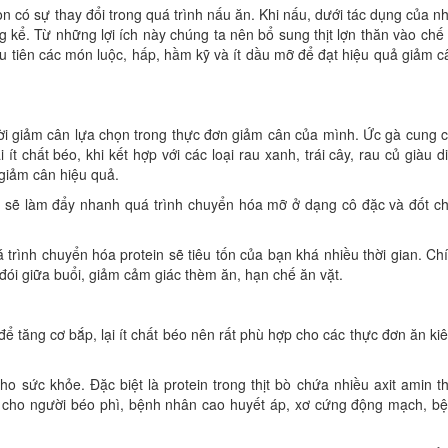
n có sự thay đổi trong quá trình nấu ăn. Khi nấu, dưới tác dụng của nh
ng kể. Từ những lợi ích này chúng ta nên bổ sung thịt lợn thăn vào chế
ưu tiên các món luộc, hấp, hầm kỹ và ít dầu mỡ để đạt hiệu quả giảm c
i giảm cân lựa chọn trong thực đơn giảm cân của mình. Ức gà cung 
ít chất béo, khi kết hợp với các loại rau xanh, trái cây, rau củ giàu d
giảm cân hiệu quả.
 sẽ làm đẩy nhanh quá trình chuyển hóa mỡ ở dạng cô đặc và đốt c
trình chuyển hóa protein sẽ tiêu tốn của bạn khá nhiều thời gian. Ch
 đói giữa buổi, giảm cảm giác thèm ăn, hạn chế ăn vặt.
để tăng cơ bắp, lại ít chất béo nên rất phù hợp cho các thực đơn ăn ki
o sức khỏe. Đặc biệt là protein trong thịt bò chứa nhiều axit amin th
hợp cho người béo phì, bệnh nhân cao huyết áp, xơ cứng động mạch, b