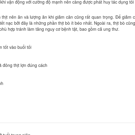
 khi vận động với cường độ mạnh nên càng được phát huy tác dụng tối
thịt nên ăn và lượng ăn khi giảm cân cũng rất quan trọng. Để giảm 
 tết nạc bởi đây là những phần thịt bò ít béo nhất. Ngoài ra, thịt bò cũng
 phù hợp tránh làm tăng nguy cơ bệnh tật, bao gồm cả ung thư.
tốt vào buổi tối
ã đông thịt lợn đúng cách
nh