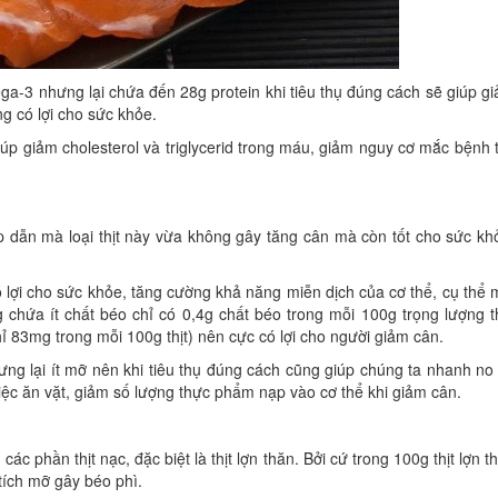
ga-3 nhưng lại chứa đến 28g protein khi tiêu thụ đúng cách sẽ giúp g
g có lợi cho sức khỏe.
iúp giảm cholesterol và triglycerid trong máu, giảm nguy cơ mắc bệnh 
 dẫn mà loại thịt này vừa không gây tăng cân mà còn tốt cho sức kh
ó lợi cho sức khỏe, tăng cường khả năng miễn dịch của cơ thể, cụ thể 
 chứa ít chất béo chỉ có 0,4g chất béo trong mỗi 100g trọng lượng th
 (chỉ 83mg trong mỗi 100g thịt) nên cực có lợi cho người giảm cân.
hưng lại ít mỡ nên khi tiêu thụ đúng cách cũng giúp chúng ta nhanh no
iệc ăn vặt, giảm số lượng thực phẩm nạp vào cơ thể khi giảm cân.
ác phần thịt nạc, đặc biệt là thịt lợn thăn. Bởi cứ trong 100g thịt lợn t
tích mỡ gây béo phì.