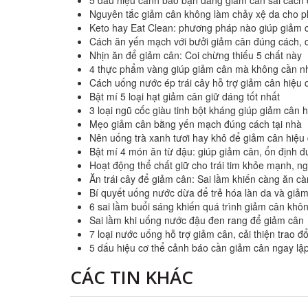
5 dấu hiệu cảnh báo bạn đang giảm cân sai cách ở
Nguyên tắc giảm cân không làm chảy xệ da cho p
Keto hay Eat Clean: phương pháp nào giúp giảm c
Cách ăn yến mạch với bưởi giảm cân đúng cách, 
Nhịn ăn để giảm cân: Coi chừng thiếu 5 chất này
4 thực phẩm vàng giúp giảm cân mà không cần n
Cách uống nước ép trái cây hỗ trợ giảm cân hiệu 
Bật mí 5 loại hạt giảm cân giữ dáng tốt nhất
3 loại ngũ cốc giàu tinh bột kháng giúp giảm cân 
Mẹo giảm cân bằng yến mạch đúng cách tại nhà
Nên uống trà xanh tươi hay khô để giảm cân hiệu
Bật mí 4 món ăn từ đậu: giúp giảm cân, ổn định 
Hoạt động thể chất giữ cho trái tim khỏe mạnh, n
Ăn trái cây để giảm cân: Sai lầm khiến càng ăn c
Bí quyết uống nước dừa để trẻ hóa làn da và giả
6 sai lầm buổi sáng khiến quá trình giảm cân khô
Sai lầm khi uống nước đậu đen rang để giảm cân
7 loại nước uống hỗ trợ giảm cân, cải thiện trao đổ
5 dấu hiệu cơ thể cảnh báo cần giảm cân ngay lập
CÁC TIN KHÁC