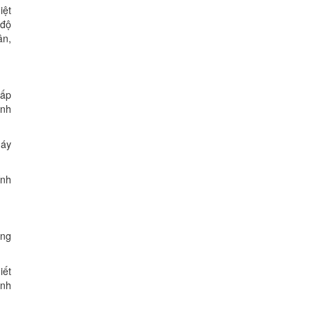
iệt
 độ
ân,
cấp
inh
háy
ính
êng
iết
ệnh