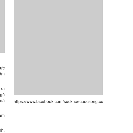
hực
hậm
 ra
ngũ
 mà
https://www.facebook.com/suckhoecuocsong.com.vn/
iảm
nh,