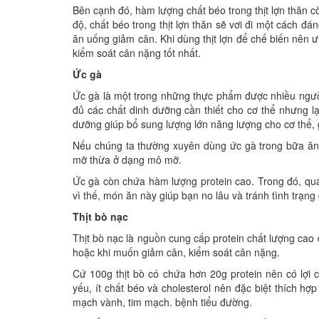
Bên cạnh đó, hàm lượng chất béo trong thịt lợn thăn cò
độ, chất béo trong thịt lợn thăn sẽ vơi đi một cách đá
ăn uống giảm cân. Khi dùng thịt lợn để chế biến nên 
kiểm soát cân nặng tốt nhất.
Ức gà
Ức gà là một trong những thực phẩm được nhiều ngườ
đủ các chất dinh dưỡng cần thiết cho cơ thể nhưng lại 
dưỡng giúp bổ sung lượng lớn năng lượng cho cơ thể, 
Nếu chúng ta thường xuyên dùng ức gà trong bữa ăn
mỡ thừa ở dạng mô mỡ.
Ức gà còn chứa hàm lượng protein cao. Trong đó, quá 
vì thế, món ăn này giúp bạn no lâu và tránh tình trạng
Thịt bò nạc
Thịt bò nạc là nguồn cung cấp protein chất lượng cao 
hoặc khi muốn giảm cân, kiểm soát cân nặng.
Cứ 100g thịt bò có chứa hơn 20g protein nên có lợi ch
yếu, ít chất béo và cholesterol nên đặc biệt thích 
mạch vành, tim mạch. bệnh tiểu đường.