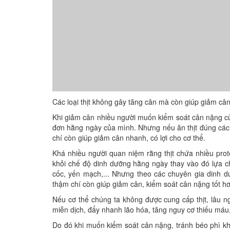
Các loại thịt không gây tăng cân mà còn giúp giảm câ
Khi giảm cân nhiều người muốn kiểm soát cân nặng của 
đơn hằng ngày của mình. Nhưng nếu ăn thịt đúng cách
chí còn giúp giảm cân nhanh, có lợi cho cơ thể.
Khá nhiều người quan niệm rằng thịt chứa nhiều prote
khỏi chế độ dinh dưỡng hằng ngày thay vào đó lựa chọ
cốc, yến mạch,... Nhưng theo các chuyên gia dinh 
thậm chí còn giúp giảm cân, kiểm soát cân nặng tốt hơ
Nếu cơ thể chúng ta không được cung cấp thịt, lâu n
miễn dịch, đẩy nhanh lão hóa, tăng nguy cơ thiếu máu,
Do đó khi muốn kiểm soát cân nặng, tránh béo phì kh