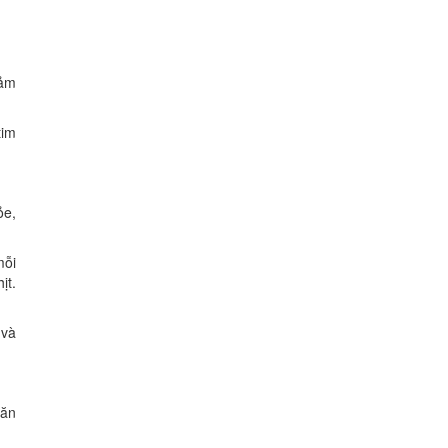
iảm
tim
ỏe,
mỗi
ịt.
 và
hăn