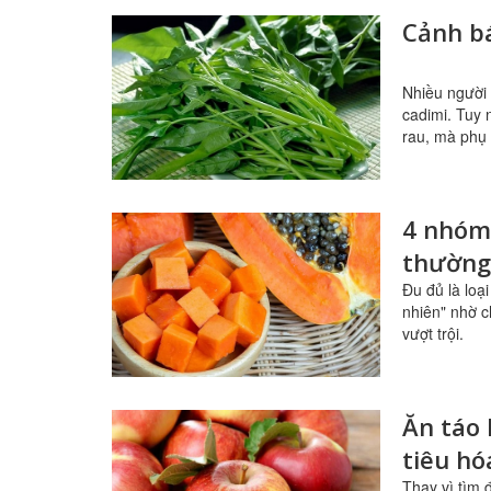
Cảnh bá
Nhiều người 
cadimi. Tuy 
rau, mà phụ 
4 nhóm
thường
Đu đủ là loạ
nhiên" nhờ c
vượt trội.
Ăn táo 
tiêu h
Thay vì tìm 