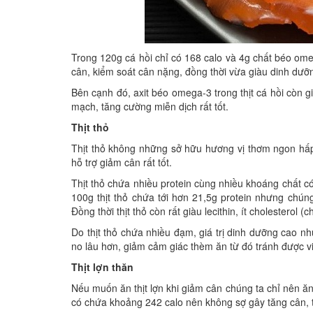
Trong 120g cá hồi chỉ có 168 calo và 4g chất béo ome
cân, kiểm soát cân nặng, đồng thời vừa giàu dinh dưỡn
Bên cạnh đó, axit béo omega-3 trong thịt cá hồi còn g
mạch, tăng cường miễn dịch rất tốt.
Thịt thỏ
Thịt thỏ không những sở hữu hương vị thơm ngon hấp
hỗ trợ giảm cân rất tốt.
Thịt thỏ chứa nhiều protein cùng nhiều khoáng chất c
100g thịt thỏ chứa tới hơn 21,5g protein nhưng chúng
Đồng thời thịt thỏ còn rất giàu lecithin, ít cholesterol
Do thịt thỏ chứa nhiều đạm, giá trị dinh dưỡng cao n
no lâu hơn, giảm cảm giác thèm ăn từ đó tránh được v
Thịt lợn thăn
Nếu muốn ăn thịt lợn khi giảm cân chúng ta chỉ nên ăn c
có chứa khoảng 242 calo nên không sợ gây tăng cân, 