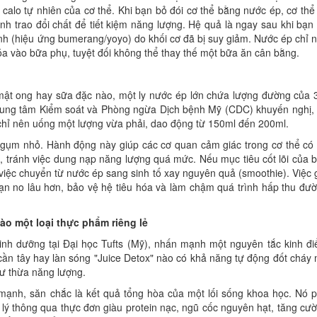
 calo tự nhiên của cơ thể. Khi bạn bỏ đói cơ thể bằng nước ép, cơ thể
rình trao đổi chất để tiết kiệm năng lượng. Hệ quả là ngay sau khi bạn
hanh (hiệu ứng bumerang/yoyo) do khối cơ đã bị suy giảm. Nước ép chỉ 
a vào bữa phụ, tuyệt đối không thể thay thế một bữa ăn cân bằng.
mật ong hay sữa đặc nào, một ly nước ép lớn chứa lượng đường của 
Trung tâm Kiểm soát và Phòng ngừa Dịch bệnh Mỹ (CDC) khuyến nghị,
 chỉ nên uống một lượng vừa phải, dao động từ 150ml đến 200ml.
ngụm nhỏ. Hành động này giúp các cơ quan cảm giác trong cơ thể có
bộ, tránh việc dung nạp năng lượng quá mức. Nếu mục tiêu cốt lõi của 
 việc chuyển từ nước ép sang sinh tố xay nguyên quả (smoothie). Việc 
p bạn no lâu hơn, bảo vệ hệ tiêu hóa và làm chậm quá trình hấp thu đư
o một loại thực phẩm riêng lẻ
dinh dưỡng tại Đại học Tufts (Mỹ), nhấn mạnh một nguyên tắc kinh đi
cần tây hay làn sóng "Juice Detox" nào có khả năng tự động đốt cháy
ư thừa năng lượng.
mạnh, săn chắc là kết quả tổng hòa của một lối sống khoa học. Nó 
 lý thông qua thực đơn giàu protein nạc, ngũ cốc nguyên hạt, tăng cư