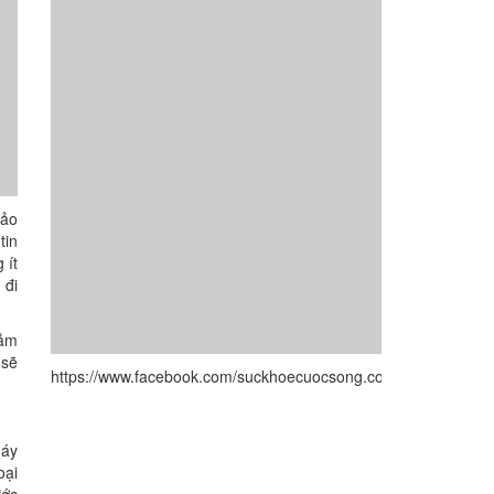
hảo
tin
 ít
 đi
iảm
 sẽ
https://www.facebook.com/suckhoecuocsong.com.vn/
máy
oại