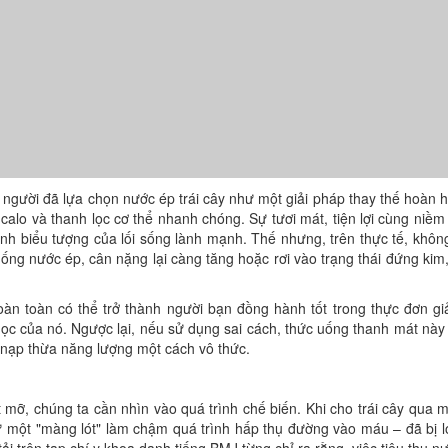
 người đã lựa chọn nước ép trái cây như một giải pháp thay thế hoàn 
alo và thanh lọc cơ thể nhanh chóng. Sự tươi mát, tiện lợi cùng niềm 
nh biểu tượng của lối sống lành mạnh. Thế nhưng, trên thực tế, không
ống nước ép, cân nặng lại càng tăng hoặc rơi vào trạng thái đứng kim,
oàn toàn có thể trở thành người bạn đồng hành tốt trong thực đơn g
học của nó. Ngược lại, nếu sử dụng sai cách, thức uống thanh mát này
ể nạp thừa năng lượng một cách vô thức.
t mỡ, chúng ta cần nhìn vào quá trình chế biến. Khi cho trái cây qua 
ư một "màng lót" làm chậm quá trình hấp thụ đường vào máu – đã bị l