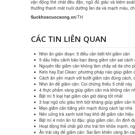
vận động thể chất đều đặn, ngủ đủ giấc và kiểm soát
thưởng thanh mát nuôi dưỡng làn da và mạch máu, ch
Suckhoecuocsong.vn
/TH
CÁC TIN LIÊN QUAN
Nhịn ăn gián đoạn: 5 điều cần biết khi giảm cân
5 dấu hiệu cảnh báo bạn đang giảm cân sai cách ở
Nguyên tắc giảm cân không làm chảy xệ da cho p
Keto hay Eat Clean: phương pháp nào giúp giảm c
Cách ăn yến mạch với bưởi giảm cân đúng cách, 
Nhịn ăn để giảm cân: Coi chừng thiếu 5 chất này
4 thực phẩm vàng giúp giảm cân mà không cần n
Bật mí 5 loại hạt giảm cân giữ dáng tốt nhất
3 loại ngũ cốc giàu tinh bột kháng giúp giảm cân 
Mẹo giảm cân bằng yến mạch đúng cách tại nhà
Nên uống trà xanh tươi hay khô để giảm cân hiệu
Bật mí 4 món ăn từ đậu: giúp giảm cân, ổn định 
Hoạt động thể chất giữ cho trái tim khỏe mạnh, n
Ăn trái cây để giảm cân: Sai lầm khiến càng ăn c