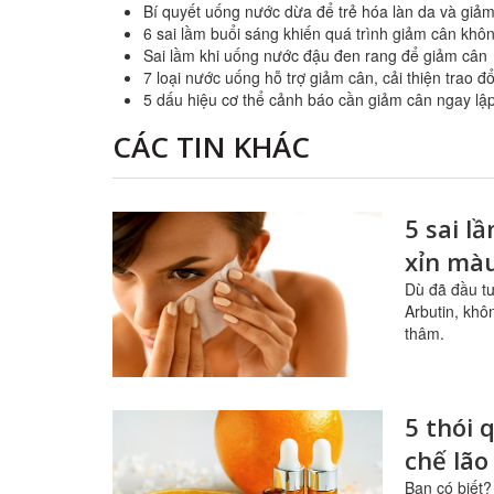
Bí quyết uống nước dừa để trẻ hóa làn da và giả
6 sai lầm buổi sáng khiến quá trình giảm cân khô
Sai lầm khi uống nước đậu đen rang để giảm cân
7 loại nước uống hỗ trợ giảm cân, cải thiện trao đổ
5 dấu hiệu cơ thể cảnh báo cần giảm cân ngay lập
CÁC TIN KHÁC
5 sai l
xỉn mà
Dù đã đầu t
Arbutin, khô
thâm.
5 thói 
chế lão
Bạn có biết?