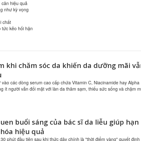
m cân hiệu quả
ng như kỳ vọng
i chất
 tức kẻo hối hận
ầm khi chăm sóc da khiến da dưỡng mãi vẫ
u
ư vào các dòng serum cao cấp chứa Vitamin C, Niacinamide hay Alpha
ng ít người vẫn đối mặt với làn da thâm sạm, thiếu sức sống và chậm 
quen buổi sáng của bác sĩ da liễu giúp hạn
 hóa hiệu quả
 30 phút đầu tiên sau khi thức dậy chính là "thời điểm vàng" quyết định