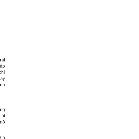
rái
hấp
chỉ
này
ình
ong
hội
 mỡ
ein