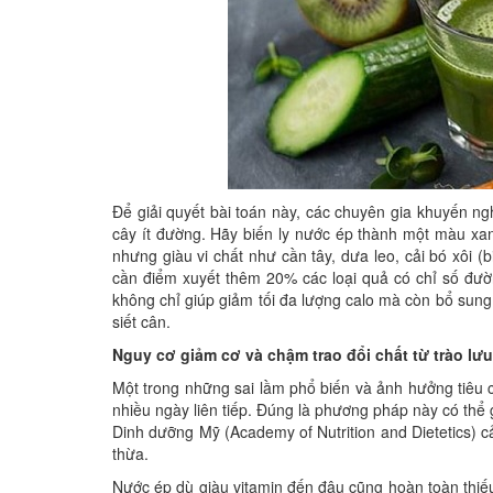
Để giải quyết bài toán này, các chuyên gia khuyến ng
cây ít đường. Hãy biến ly nước ép thành một màu xa
nhưng giàu vi chất như cần tây, dưa leo, cải bó xôi (
cần điểm xuyết thêm 20% các loại quả có chỉ số đườn
không chỉ giúp giảm tối đa lượng calo mà còn bổ sung 
siết cân.
Nguy cơ giảm cơ và chậm trao đổi chất từ trào lư
Một trong những sai lầm phổ biến và ảnh hưởng tiêu c
nhiều ngày liên tiếp. Đúng là phương pháp này có thể 
Dinh dưỡng Mỹ (Academy of Nutrition and Dietetics) c
thừa.
Nước ép dù giàu vitamin đến đâu cũng hoàn toàn thiếu