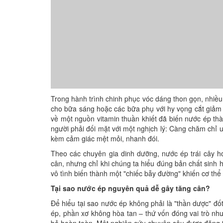
Trong hành trình chinh phục vóc dáng thon gọn, nhiều
cho bữa sáng hoặc các bữa phụ với hy vọng cắt giảm c
về một nguồn vitamin thuần khiết đã biến nước ép thà
người phải đối mặt với một nghịch lý: Càng chăm chỉ u
kèm cảm giác mệt mỏi, nhanh đói.
Theo các chuyên gia dinh dưỡng, nước ép trái cây h
cân, nhưng chỉ khi chúng ta hiểu đúng bản chất sinh 
vô tình biến thành một "chiếc bẫy đường" khiến cơ th
Tại sao nước ép nguyên quả dễ gây tăng cân?
Để hiểu tại sao nước ép không phải là "thần dược" đố
ép, phần xơ không hòa tan – thứ vốn đóng vai trò nh