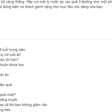
 tốt căng thẳng. Hãy coi một ly nước ép rau quả ít đường như một p
ứ đừng biến nó thành gánh nặng cho mục tiêu vóc dáng của bạn.
 tuổi trung niên
hụ nữ tuổi 40
ân tốt hơn?
chuẩn khoa học
hịn ăn
hiệu quả
 quả nhất?
đường huyết
gay cả khi bạn không giảm cân
àng béo