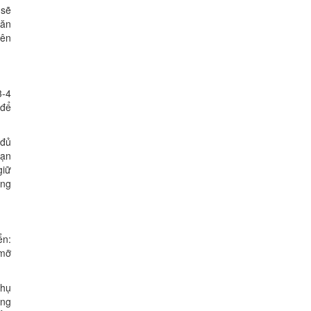
 sẽ
 ăn
nên
3-4
 để
 đủ
bạn
giữ
ờng
ển:
 mỡ
phụ
ờng