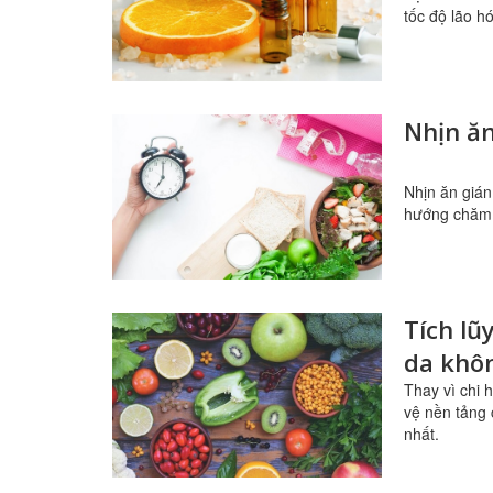
tốc độ lão h
Nhịn ăn
Nhịn ăn gián
hướng chăm 
Tích lũ
da khôn
Thay vì chi 
vệ nền tảng 
nhất.