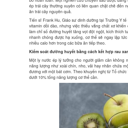
bỏ hoàn toàn. Một nghiên cứu chuyên sâu được đăng tải
ép trái cây thường xuyên có liên quan chặt chẽ đến n
ăn trái cây nguyên quả.
Tiến sĩ Frank Hu, Giáo sư dinh dưỡng tại Trường Y tế
vitamin dồi dào, nhưng việc thiếu vắng chất xơ khiến
làm chỉ số đường huyết tăng vọt đột ngột, kích thích t
nhanh chóng được hạ xuống, cơ thể sẽ ngay lập tức
nhiều calo hơn trong các bữa ăn tiếp theo.
Kiểm soát đường huyết bằng cách kết hợp rau xa
Một ly nước ép lý tưởng cho người giảm cân không nên
năng lượng như xoài chín, nho, vải hay nhãn chứa m
đương với một bát cơm. Theo khuyến nghị từ Tổ chức 
dưới 10% tổng năng lượng cơ thể cần.