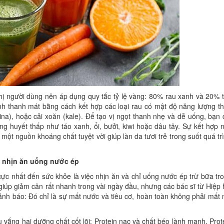
hị người dùng nên áp dụng quy tắc tỷ lệ vàng: 80% rau xanh và 20% t
nh thanh mát bằng cách kết hợp các loại rau có mật độ năng lượng t
bina), hoặc cải xoăn (kale). Để tạo vị ngọt thanh nhẹ và dễ uống, bạn 
g huyết thấp như táo xanh, ổi, bưởi, kiwi hoặc dâu tây. Sự kết hợp 
một nguồn khoáng chất tuyệt vời giúp làn da tươi trẻ trong suốt quá tr
u nhịn ăn uống nước ép
ực nhất đến sức khỏe là việc nhịn ăn và chỉ uống nước ép trừ bữa tr
giúp giảm cân rất nhanh trong vài ngày đầu, nhưng các bác sĩ từ Hiệp 
ảnh báo: Đó chỉ là sự mất nước và tiêu cơ, hoàn toàn không phải mất
 vắng hai dưỡng chất cốt lõi: Protein nạc và chất béo lành mạnh. Prot