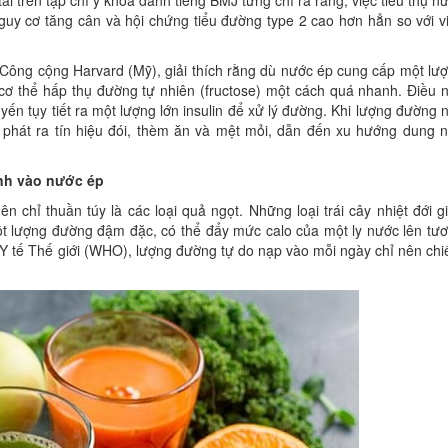
 trên tạp chí y khoa danh tiếng BMJ từng chỉ ra rằng, việc tiêu thụ n
guy cơ tăng cân và hội chứng tiểu đường type 2 cao hơn hẳn so với v
 Công cộng Harvard (Mỹ), giải thích rằng dù nước ép cung cấp một lư
 cơ thể hấp thụ đường tự nhiên (fructose) một cách quá nhanh. Điều 
uyến tụy tiết ra một lượng lớn insulin để xử lý đường. Khi lượng đường 
 phát ra tín hiệu đói, thèm ăn và mệt mỏi, dẫn đến xu hướng dung 
nh vào nước ép
 chỉ thuần túy là các loại quả ngọt. Những loại trái cây nhiệt đới g
ột lượng đường đậm đặc, có thể đẩy mức calo của một ly nước lên tư
Y tế Thế giới (WHO), lượng đường tự do nạp vào mỗi ngày chỉ nên ch