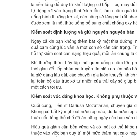
là nền tảng để duy trì khối lượng cơ bắp – bộ máy đốt
tự động rơi vào trạng thái "sinh tồn", làm chậm quá t
uống bình thường trở lại, cân nặng sẽ tăng vọt rất n
được xem là một thức uống bổ sung chất chống oxy hó
Kiểm soát định lượng và giữ nguyên nguyên bản
Ngay cả khi bạn không thêm bất kỳ một thìa đường, 
quả cam cùng lúc vẫn là một con số cần cẩn trọng. 
hỗ trợ kiểm soát cân nặng hiệu quả, mỗi lần chúng ta
Khi thưởng thức, hãy tập thói quen uống chậm từng 
thời gian để tiếp nhận và truyền tín hiệu no lên não 
là giữ dáng lâu dài, các chuyên gia luôn khuyến khích
lại toàn bộ cấu trúc xơ tự nhiên của trái cây sẽ giú
một cách tối ưu.
Kiểm soát vóc dáng khoa học: Không phụ thuộc và
Cuối cùng, Tiến sĩ Dariush Mozaffarian, chuyên gia 
Không có bất kỳ một loại nước ép nào, dù là nước ép 
thừa nếu tổng thể chế độ ăn hằng ngày của bạn vẫn d
Hiệu quả giảm cân bền vững và có một cơ thể khỏe 
thuộc vào việc bạn duy trì một mức thâm hụt calo hợp