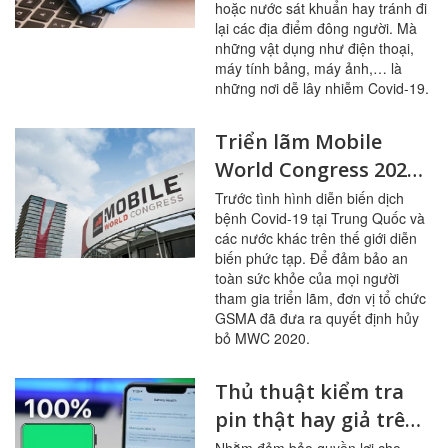
hoặc nước sát khuẩn hay tránh đi
lại các địa điểm đông người. Mà
những vật dụng như điện thoại,
máy tính bảng, máy ảnh,… là
những nơi dễ lây nhiễm Covid-19.
Triển lãm Mobile
World Congress 2020
chính thức bị hủy bỏ
Trước tình hình diễn biến dịch
bệnh Covid-19 tại Trung Quốc và
do Covid-19
các nước khác trên thế giới diễn
biến phức tạp. Để đảm bảo an
toàn sức khỏe của mọi người
tham gia triển lãm, đơn vị tổ chức
GSMA đã đưa ra quyết định hủy
bỏ MWC 2020.
Thủ thuật kiểm tra
pin thật hay giả trên
iPhone