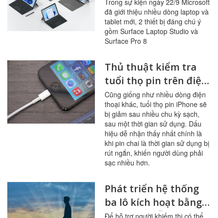
phẩm mới ra mắt
Trong sự kiện ngày 22/9 Microsoft
đã giới thiệu nhiều dòng laptop và
Surface Laptop
tablet mới, 2 thiết bị đáng chú ý
Studio và Surface Pro
gồm Surface Laptop Studio và
8
Surface Pro 8
Thủ thuật kiểm tra
tuổi thọ pin trên điện
thoại iPhone
Cũng giống như nhiều dòng điện
thoại khác, tuổi thọ pin iPhone sẽ
bị giảm sau nhiều chu kỳ sạch,
sau một thời gian sử dụng. Dấu
hiệu dễ nhận thấy nhất chính là
khi pin chai là thời gian sử dụng bị
rút ngắn, khiến người dùng phải
sạc nhiều hơn.
Phát triển hệ thống
ba lô kích hoạt bằng
giọng nói hỗ trợ
Để hỗ trợ người khiếm thị có thể