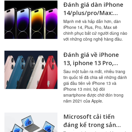
Đánh giá dàn iPhone
14/plus/pro/Max:
Thiết kế, hiệu năng,
Mạnh mẽ và hấp dẫn hơn, dàn
iPhone 14, Plus, Pro, Max sẽ
camera cùng nhiều
chinh phục bất cứ người dùng nào
tính năng mới
với những công nghệ hàng đầu.
Đánh giá về iPhone
13, iphone 13 Pro,
iphone 13 Pro Max,
Sau một tuần ra mắt, nhiều trang
tin quốc tế đã chia sẻ những đánh
iphone13 mini với
giá đầu tiên về iPhone 13 và
những cải tiến đáng
iPhone 13 mini, bộ đôi
nâng cấp vừa được
smartphone được chờ đón trong
năm 2021 của Apple.
Apple ra mắt
Microsoft cải tiến
đáng kể trong sản