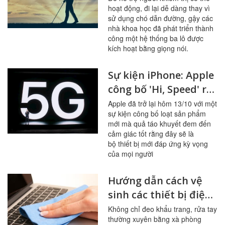
hoạt động, đi lại dễ dàng thay vì
người khiếm thị
sử dụng chó dẫn đường, gậy các
nhà khoa học đã phát triển thành
công một hệ thống ba lô được
kích hoạt bằng giọng nói.
Sự kiện iPhone: Apple
công bố 'Hi, Speed' ra
mắt 4 iphone 12 và
Apple đã trở lại hôm 13/10 với một
sự kiện công bố loạt sản phẩm
một số công nghệ mới
mới mà quả táo khuyết đem đến
cảm giác tốt rằng đây sẽ là
bộ thiết bị mới đáp ứng kỳ vọng
của mọi người
Hướng dẫn cách vệ
sinh các thiết bị điện
tử phòng dịch bệnh
Không chỉ đeo khẩu trang, rửa tay
thường xuyên bằng xà phòng