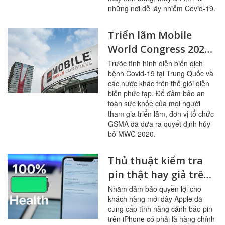
những nơi dễ lây nhiễm Covid-19.
Triển lãm Mobile
World Congress 2020
chính thức bị hủy bỏ
Trước tình hình diễn biến dịch
bệnh Covid-19 tại Trung Quốc và
do Covid-19
các nước khác trên thế giới diễn
biến phức tạp. Để đảm bảo an
toàn sức khỏe của mọi người
tham gia triển lãm, đơn vị tổ chức
GSMA đã đưa ra quyết định hủy
bỏ MWC 2020.
Thủ thuật kiểm tra
pin thật hay giả trên
iPhone
Nhằm đảm bảo quyền lợi cho
khách hàng mới đây Apple đã
cung cấp tính năng cảnh báo pin
trên iPhone có phải là hàng chính