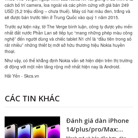
cách bố trí camera, loa ngoài và các phím cứng với giá bán 249
USD (5,2 triệu đồng – chưa thuế). Máy có hai màu đen, trắng và
sẽ được bán trước tiên ở Trung Quốc vào quý 1 năm 2015.
Trước sự kiện này, tờ The Verge bình luận, công ty được yêu mến
nhất đất nước Phần Lan sẽ tiếp tục “mang những phép màu công
nghệ” đến người dùng và chiếc tablet N1 chỉ là “đầu tiên trong số
rất nhiều” những thiết bị mới sở hữu thương hiệu Nokia huyền
thoại.
Như vậy, có thể khẳng định Nokia vẫn sẽ hiện diện trên thị trường
di động với một nền tảng rộng mở nhất hiện nay là Android.
Hải Yến - Skcs.vn
CÁC TIN KHÁC
Đánh giá dàn iPhone
14/plus/pro/Max:
Thiết kế, hiệu năng,
Mạnh mẽ và hấp dẫn hơn, dàn