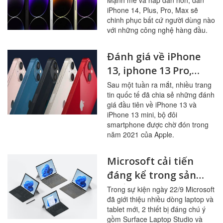
iPhone 14, Plus, Pro, Max sẽ
camera cùng nhiều
chinh phục bất cứ người dùng nào
tính năng mới
với những công nghệ hàng đầu.
Đánh giá về iPhone
13, iphone 13 Pro,
iphone 13 Pro Max,
Sau một tuần ra mắt, nhiều trang
tin quốc tế đã chia sẻ những đánh
iphone13 mini với
giá đầu tiên về iPhone 13 và
những cải tiến đáng
iPhone 13 mini, bộ đôi
nâng cấp vừa được
smartphone được chờ đón trong
năm 2021 của Apple.
Apple ra mắt
Microsoft cải tiến
đáng kể trong sản
phẩm mới ra mắt
Trong sự kiện ngày 22/9 Microsoft
đã giới thiệu nhiều dòng laptop và
Surface Laptop
tablet mới, 2 thiết bị đáng chú ý
Studio và Surface Pro
gồm Surface Laptop Studio và