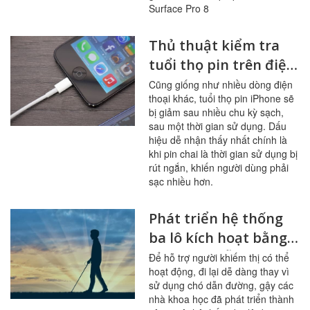
8
Surface Pro 8
Thủ thuật kiểm tra
tuổi thọ pin trên điện
thoại iPhone
Cũng giống như nhiều dòng điện
thoại khác, tuổi thọ pin iPhone sẽ
bị giảm sau nhiều chu kỳ sạch,
sau một thời gian sử dụng. Dấu
hiệu dễ nhận thấy nhất chính là
khi pin chai là thời gian sử dụng bị
rút ngắn, khiến người dùng phải
sạc nhiều hơn.
Phát triển hệ thống
ba lô kích hoạt bằng
giọng nói hỗ trợ
Để hỗ trợ người khiếm thị có thể
hoạt động, đi lại dễ dàng thay vì
người khiếm thị
sử dụng chó dẫn đường, gậy các
nhà khoa học đã phát triển thành