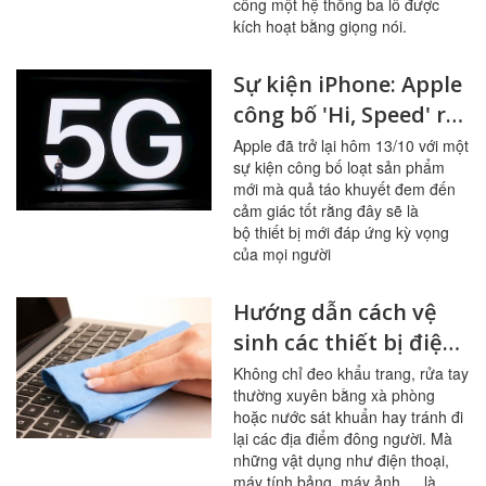
công một hệ thống ba lô được
kích hoạt bằng giọng nói.
Sự kiện iPhone: Apple
công bố 'Hi, Speed' ra
mắt 4 iphone 12 và
Apple đã trở lại hôm 13/10 với một
sự kiện công bố loạt sản phẩm
một số công nghệ mới
mới mà quả táo khuyết đem đến
cảm giác tốt rằng đây sẽ là
bộ thiết bị mới đáp ứng kỳ vọng
của mọi người
Hướng dẫn cách vệ
sinh các thiết bị điện
tử phòng dịch bệnh
Không chỉ đeo khẩu trang, rửa tay
thường xuyên bằng xà phòng
hoặc nước sát khuẩn hay tránh đi
lại các địa điểm đông người. Mà
những vật dụng như điện thoại,
máy tính bảng, máy ảnh,… là