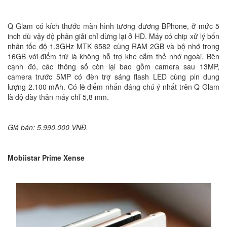
Q Glam có kích thước màn hình tương đương BPhone, ở mức 5
inch dù vậy độ phân giải chỉ dừng lại ở HD. Máy có chip xử lý bốn
nhân tốc độ 1,3GHz MTK 6582 cùng RAM 2GB và bộ nhớ trong
16GB với điểm trừ là không hỗ trợ khe cắm thẻ nhớ ngoài. Bên
cạnh đó, các thông số còn lại bao gồm camera sau 13MP,
camera trước 5MP có đèn trợ sáng flash LED cùng pin dung
lượng 2.100 mAh. Có lẽ điểm nhấn đáng chú ý nhất trên Q Glam
là độ dày thân máy chỉ 5,8 mm.
Giá bán: 5.990.000 VNĐ.
Mobiistar Prime Xense