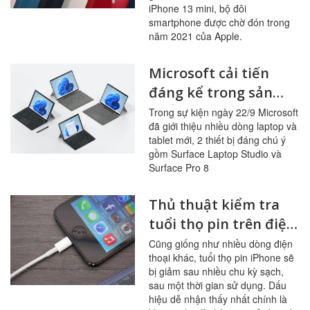
những cải tiến đáng
iPhone 13 mini, bộ đôi
nâng cấp vừa được
smartphone được chờ đón trong
năm 2021 của Apple.
Apple ra mắt
Microsoft cải tiến
đáng kể trong sản
phẩm mới ra mắt
Trong sự kiện ngày 22/9 Microsoft
đã giới thiệu nhiều dòng laptop và
Surface Laptop
tablet mới, 2 thiết bị đáng chú ý
Studio và Surface Pro
gồm Surface Laptop Studio và
8
Surface Pro 8
Thủ thuật kiểm tra
tuổi thọ pin trên điện
thoại iPhone
Cũng giống như nhiều dòng điện
thoại khác, tuổi thọ pin iPhone sẽ
bị giảm sau nhiều chu kỳ sạch,
sau một thời gian sử dụng. Dấu
hiệu dễ nhận thấy nhất chính là