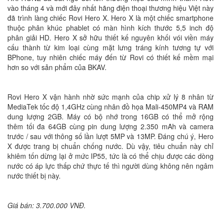
vào tháng 4 và mới đây nhất hãng điện thoại thương hiệu Việt này
đã trình làng chiếc Rovi Hero X. Hero X là một chiếc smartphone
thuộc phân khúc phablet có màn hình kích thước 5,5 inch độ
phân giải HD. Hero X sở hữu thiết kế nguyên khối vói viền máy
cấu thành từ kim loại cùng mặt lưng tráng kính tương tự với
BPhone, tuy nhiên chiếc máy đến từ Rovi có thiết kế mềm mại
hơn so với sản phẩm của BKAV.
Rovi Hero X vận hành nhờ sức mạnh của chip xử lý 8 nhân từ
MediaTek tốc độ 1,4GHz cùng nhân đồ họa Mali-450MP4 và RAM
dung lượng 2GB. Máy có bộ nhớ trong 16GB có thể mở rộng
thêm tối đa 64GB cùng pin dung lượng 2.350 mAh và camera
trước / sau với thông số lần lượt 5MP và 13MP. Đáng chú ý, Hero
X được trang bị chuẩn chống nước. Dù vậy, tiêu chuẩn này chỉ
khiêm tốn dừng lại ở mức IP55, tức là có thể chịu được các dòng
nước có áp lực thấp chứ thực tế thì người dùng không nên ngâm
nước thiết bị này.
Giá bán: 3.700.000 VNĐ.