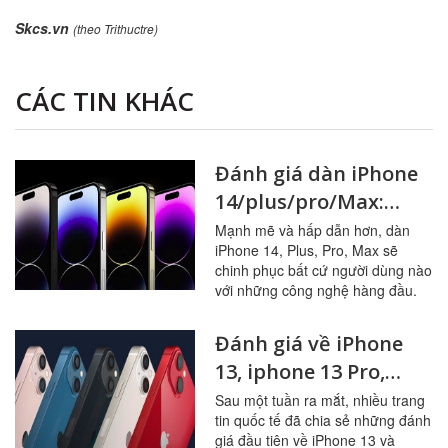
Skcs.vn
(theo Trithuctre)
CÁC TIN KHÁC
Đánh giá dàn iPhone
14/plus/pro/Max:
Thiết kế, hiệu năng,
Mạnh mẽ và hấp dẫn hơn, dàn
iPhone 14, Plus, Pro, Max sẽ
camera cùng nhiều
chinh phục bất cứ người dùng nào
tính năng mới
với những công nghệ hàng đầu.
Đánh giá về iPhone
13, iphone 13 Pro,
iphone 13 Pro Max,
Sau một tuần ra mắt, nhiều trang
tin quốc tế đã chia sẻ những đánh
iphone13 mini với
giá đầu tiên về iPhone 13 và