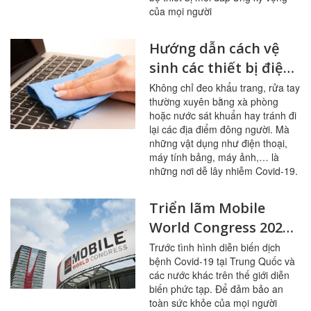
của mọi người
Hướng dẫn cách vệ
sinh các thiết bị điện
tử phòng dịch bệnh
Không chỉ đeo khẩu trang, rửa tay
thường xuyên bằng xà phòng
hoặc nước sát khuẩn hay tránh đi
lại các địa điểm đông người. Mà
những vật dụng như điện thoại,
máy tính bảng, máy ảnh,… là
những nơi dễ lây nhiễm Covid-19.
Triển lãm Mobile
World Congress 2020
chính thức bị hủy bỏ
Trước tình hình diễn biến dịch
bệnh Covid-19 tại Trung Quốc và
do Covid-19
các nước khác trên thế giới diễn
biến phức tạp. Để đảm bảo an
toàn sức khỏe của mọi người