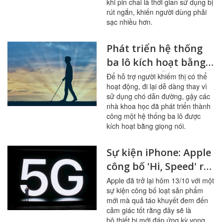
khi pin chai là thời gian sử dụng bị
rút ngắn, khiến người dùng phải
sạc nhiều hơn.
Phát triển hệ thống
ba lô kích hoạt bằng
giọng nói hỗ trợ
Để hỗ trợ người khiếm thị có thể
hoạt động, đi lại dễ dàng thay vì
người khiếm thị
sử dụng chó dẫn đường, gậy các
nhà khoa học đã phát triển thành
công một hệ thống ba lô được
kích hoạt bằng giọng nói.
Sự kiện iPhone: Apple
công bố 'Hi, Speed' ra
mắt 4 iphone 12 và
Apple đã trở lại hôm 13/10 với một
sự kiện công bố loạt sản phẩm
một số công nghệ mới
mới mà quả táo khuyết đem đến
cảm giác tốt rằng đây sẽ là
bộ thiết bị mới đáp ứng kỳ vọng