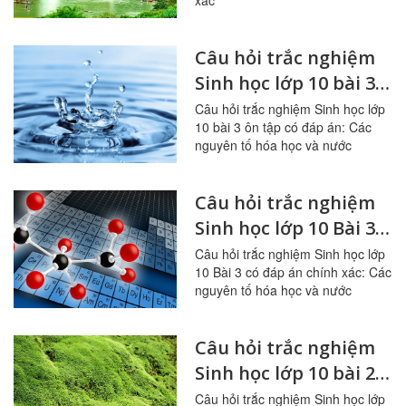
xác
Câu hỏi trắc nghiệm
Sinh học lớp 10 bài 3
ôn tập: Các nguyên tố
Câu hỏi trắc nghiệm Sinh học lớp
10 bài 3 ôn tập có đáp án: Các
hóa học và nước
nguyên tố hóa học và nước
Câu hỏi trắc nghiệm
Sinh học lớp 10 Bài 3
có đáp án: Các nguyên
Câu hỏi trắc nghiệm Sinh học lớp
10 Bài 3 có đáp án chính xác: Các
tố hóa học và nước
nguyên tố hóa học và nước
Câu hỏi trắc nghiệm
Sinh học lớp 10 bài 2
ôn tập: Các giới sinh
Câu hỏi trắc nghiệm Sinh học lớp