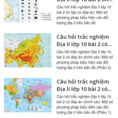
tập: Một số phương
Câu hỏi trắc nghiệm Địa lí lớp 10
bài 2 ôn tập có đáp án: Một số
pháp biểu hiện các
phương pháp biểu hiện các đối
đối tượng địa lí trên
tượng địa lí trên bản đồ
bản đồ
Câu hỏi trắc nghiệm
Địa lí lớp 10 bài 2 có
đáp án: Một số
Câu hỏi trắc nghiệm Địa lí lớp 10
bài 2 có đáp án chính xác: Một số
phương pháp biểu
phương pháp biểu hiện các đối
hiện các đối tượng
tượng địa lí trên bản đồ (Phần 2)
địa lí trên bản đồ
(Phần 2)
Câu hỏi trắc nghiệm
Địa lí lớp 10 bài 2 có
đáp án: Một số
Câu hỏi trắc nghiệm Địa lí lớp 10
bài 2 có đáp án chính xác: Một số
phương pháp biểu
phương pháp biểu diễn các đối
diễn các đối tượng
tượng địa lí trên bản đồ (Phần 1)