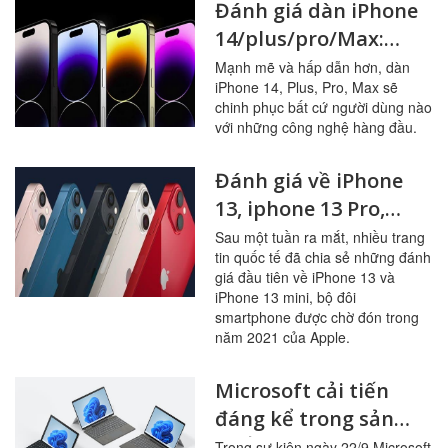
Đánh giá dàn iPhone
14/plus/pro/Max:
Thiết kế, hiệu năng,
Mạnh mẽ và hấp dẫn hơn, dàn
iPhone 14, Plus, Pro, Max sẽ
camera cùng nhiều
chinh phục bất cứ người dùng nào
tính năng mới
với những công nghệ hàng đầu.
Đánh giá về iPhone
13, iphone 13 Pro,
iphone 13 Pro Max,
Sau một tuần ra mắt, nhiều trang
tin quốc tế đã chia sẻ những đánh
iphone13 mini với
giá đầu tiên về iPhone 13 và
những cải tiến đáng
iPhone 13 mini, bộ đôi
nâng cấp vừa được
smartphone được chờ đón trong
năm 2021 của Apple.
Apple ra mắt
Microsoft cải tiến
đáng kể trong sản
phẩm mới ra mắt
Trong sự kiện ngày 22/9 Microsoft