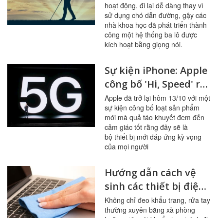
hoạt động, đi lại dễ dàng thay vì
người khiếm thị
sử dụng chó dẫn đường, gậy các
nhà khoa học đã phát triển thành
công một hệ thống ba lô được
kích hoạt bằng giọng nói.
Sự kiện iPhone: Apple
công bố 'Hi, Speed' ra
mắt 4 iphone 12 và
Apple đã trở lại hôm 13/10 với một
sự kiện công bố loạt sản phẩm
một số công nghệ mới
mới mà quả táo khuyết đem đến
cảm giác tốt rằng đây sẽ là
bộ thiết bị mới đáp ứng kỳ vọng
của mọi người
Hướng dẫn cách vệ
sinh các thiết bị điện
tử phòng dịch bệnh
Không chỉ đeo khẩu trang, rửa tay
thường xuyên bằng xà phòng