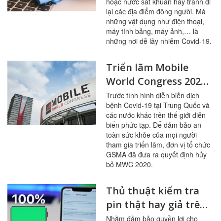
hoặc nước sát khuẩn hay tránh đi
lại các địa điểm đông người. Mà
những vật dụng như điện thoại,
máy tính bảng, máy ảnh,… là
những nơi dễ lây nhiễm Covid-19.
Triển lãm Mobile
World Congress 2020
chính thức bị hủy bỏ
Trước tình hình diễn biến dịch
bệnh Covid-19 tại Trung Quốc và
do Covid-19
các nước khác trên thế giới diễn
biến phức tạp. Để đảm bảo an
toàn sức khỏe của mọi người
tham gia triển lãm, đơn vị tổ chức
GSMA đã đưa ra quyết định hủy
bỏ MWC 2020.
Thủ thuật kiểm tra
pin thật hay giả trên
iPhone
Nhằm đảm bảo quyền lợi cho