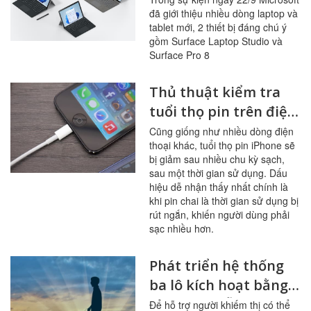
đã giới thiệu nhiều dòng laptop và
Surface Laptop
tablet mới, 2 thiết bị đáng chú ý
Studio và Surface Pro
gồm Surface Laptop Studio và
8
Surface Pro 8
Thủ thuật kiểm tra
tuổi thọ pin trên điện
thoại iPhone
Cũng giống như nhiều dòng điện
thoại khác, tuổi thọ pin iPhone sẽ
bị giảm sau nhiều chu kỳ sạch,
sau một thời gian sử dụng. Dấu
hiệu dễ nhận thấy nhất chính là
khi pin chai là thời gian sử dụng bị
rút ngắn, khiến người dùng phải
sạc nhiều hơn.
Phát triển hệ thống
ba lô kích hoạt bằng
giọng nói hỗ trợ
Để hỗ trợ người khiếm thị có thể