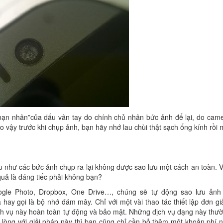
nạn nhân”của dấu vân tay do chính chủ nhân bức ảnh để lại, do cam
o vậy trước khi chụp ảnh, bạn hãy nhớ lau chùi thật sạch ống kính rồi 
như các bức ảnh chụp ra lại không được sao lưu một cách an toàn. Vì
quả là đáng tiếc phải không bạn?
ogle Photo, Dropbox, One Drive…, chúng sẽ tự động sao lưu ảnh
 hay gọi là bộ nhớ đám mây. Chỉ với một vài thao tác thiết lập đơn gi
ch vụ này hoàn toàn tự động và bảo mật. Những dịch vụ dạng này thư
 lòng với giải pháp này thì bạn cũng chỉ cần bỏ thêm một khoản phí 