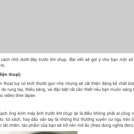
ách nhỏ dưới đây trước khi chụp. Bài viết sẽ gợi ý cho bạn một số 
nh.
iện thoại)
ện thoại tuy có kích thước gọn nhẹ nhưng sẽ cải thiện đáng kể chất lư
do rung tay, thiếu sáng, và đặc biệt rất cần thiết nếu bạn muốn sáng 
c video time lapse.
sạch ống kính máy ảnh trước khi chụp lại là điều không phải ai cũng 
 balo, túi xách, hay dấu vân tay là những thứ thường xuyên cư ngụ trên 
ì tất nhiên, tác phẩm của bạn sẽ trở nên mờ ảo (theo đúng nghĩa đen)