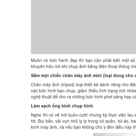
Muốn có bức hành đẹp thì bạn cần phải biết một số c
khuyên hữu ích khi chụp ảnh bằng điện thoại thông mi
Sắm một chiếc chân máy ảnh mini (loại dùng cho đ
Chân máy ảnh (tripod) loại thiết kế dành riêng cho đi
các bức hình bạn chụp, giảm thiểu tình trạng mờ nhòe 
nghệ thuật để cho ra những bức hình phơi sáng hay cá
Làm sạch ống kính chụp hình
Nghe thì có vẻ hơi buồn cười nhưng kỳ thực việc lau 
tới. Bụi bẩn, vải vụn nhỏ ly ty trong túi quần, túi áo,
kính máy ảnh, và nếu bạn không chú ý đến điều này th