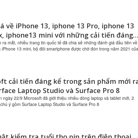
á về iPhone 13, iphone 13 Pro, iphone 13
, iphone13 mini với những cải tiến đáng
ấp vừa được Apple ra mắt
 ra mắt, nhiều trang tin quốc tế đã chia sẻ những đánh giá đầu tiên về
à iPhone 13 mini, bộ đôi smartphone được chờ đón trong năm 2021 củ
ft cải tiến đáng kể trong sản phẩm mới r
face Laptop Studio và Surface Pro 8
n ngày 22/9 Microsoft đã giới thiệu nhiều dòng laptop và tablet mới, 2
g chú ý gồm Surface Laptop Studio và Surface Pro 8
ật kiểm tra tuổi thọ pin trên điện thoại