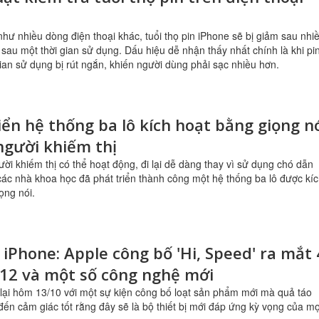
hư nhiều dòng điện thoại khác, tuổi thọ pin iPhone sẽ bị giảm sau nhi
 sau một thời gian sử dụng. Dấu hiệu dễ nhận thấy nhất chính là khi pi
 gian sử dụng bị rút ngắn, khiến người dùng phải sạc nhiều hơn.
iển hệ thống ba lô kích hoạt bằng giọng n
người khiếm thị
ười khiếm thị có thể hoạt động, đi lại dễ dàng thay vì sử dụng chó dẫn
ác nhà khoa học đã phát triển thành công một hệ thống ba lô được kí
ọng nói.
 iPhone: Apple công bố 'Hi, Speed' ra mắt 
12 và một số công nghệ mới
 lại hôm 13/10 với một sự kiện công bố loạt sản phẩm mới mà quả táo
ến cảm giác tốt rằng đây sẽ là bộ thiết bị mới đáp ứng kỳ vọng của mọ