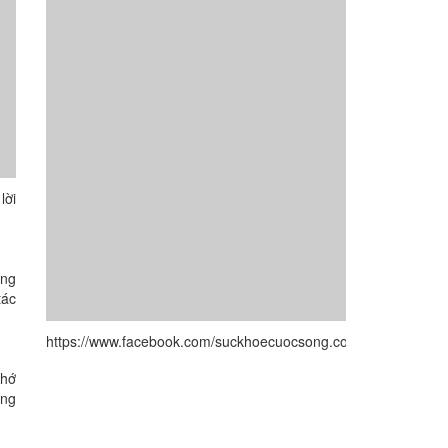
lời
ợng
tác
https://www.facebook.com/suckhoecuocsong.com.vn/
nhớ
ống
.