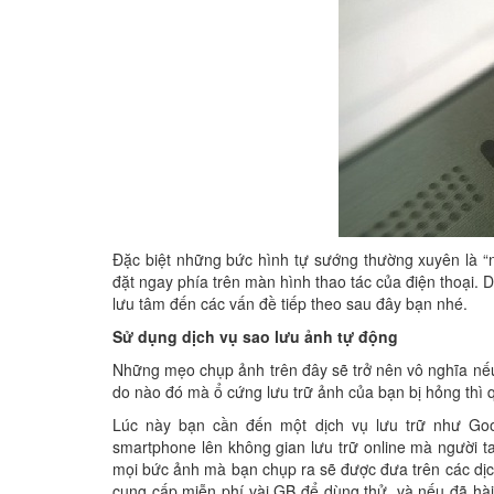
Đặc biệt những bức hình tự sướng thường xuyên là “
đặt ngay phía trên màn hình thao tác của điện thoại. D
lưu tâm đến các vấn đề tiếp theo sau đây bạn nhé.
Sử dụng dịch vụ sao lưu ảnh tự động
Những mẹo chụp ảnh trên đây sẽ trở nên vô nghĩa nếu 
do nào đó mà ổ cứng lưu trữ ảnh của bạn bị hỏng thì 
Lúc này bạn cần đến một dịch vụ lưu trữ như Go
smartphone lên không gian lưu trữ online mà người ta
mọi bức ảnh mà bạn chụp ra sẽ được đưa trên các dị
cung cấp miễn phí vài GB để dùng thử, và nếu đã hài