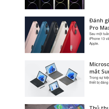
Đánh gi
Pro Max
nâng c
Sau một tuần
iPhone 13 v
Apple.
Microso
mắt Sur
Trong sự kiệ
thiết bị đán
Thủ thu