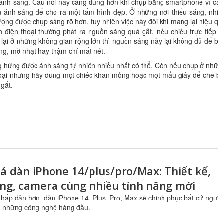
g ánh sáng. Câu nói này càng đúng hơn khi chụp bằng smartphone vì 
ện ánh sáng để cho ra một tấm hình đẹp. Ở những nơi thiếu sáng, nh
tượng được chụp sáng rõ hơn, tuy nhiên việc này đôi khi mang lại hiệu 
 điện thoại thường phát ra nguồn sáng quá gắt, nếu chiếu trực tiếp
c lại ở những không gian rộng lớn thì nguồn sáng này lại không đủ để 
ng, mờ nhạt hay thậm chí mất nét.
ng hứng được ánh sáng tự nhiên nhiều nhất có thể. Còn nếu chụp ở nh
 thoại nhưng hãy dùng một chiếc khăn mỏng hoặc một mẩu giấy để che 
gắt.
á dàn iPhone 14/plus/pro/Max: Thiết kế,
ng, camera cùng nhiều tính năng mới
ấp dẫn hơn, dàn iPhone 14, Plus, Pro, Max sẽ chinh phục bất cứ ngư
i những công nghệ hàng đầu.