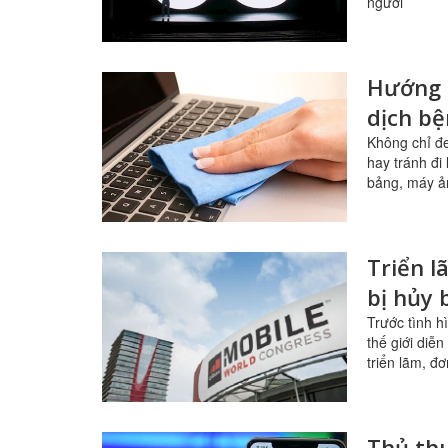
người
Hướng d
dịch b
Không chỉ đ
hay tránh đi
bảng, máy ả
Triển l
bị hủy 
Trước tình h
thế giới diễ
triển lãm, đ
Thủ thu