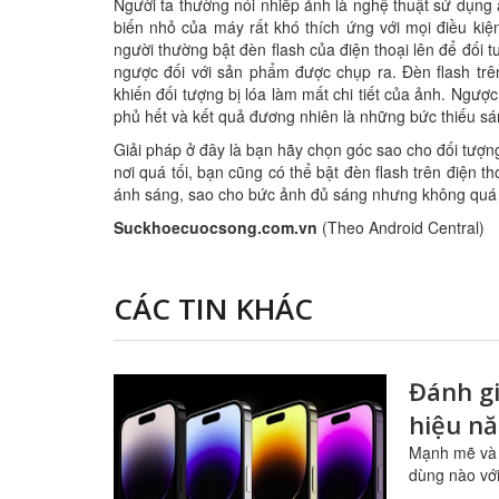
Người ta thường nói nhiếp ảnh là nghệ thuật sử dụn
biến nhỏ của máy rất khó thích ứng với mọi điều ki
người thường bật đèn flash của điện thoại lên để đối 
ngược đối với sản phẩm được chụp ra. Đèn flash trên
khiến đối tượng bị lóa làm mất chi tiết của ảnh. Ngượ
phủ hết và kết quả đương nhiên là những bức thiếu sá
Giải pháp ở đây là bạn hãy chọn góc sao cho đối tượ
nơi quá tối, bạn cũng có thể bật đèn flash trên điện
ánh sáng, sao cho bức ảnh đủ sáng nhưng không quá 
Suckhoecuocsong.com.vn
(Theo Android Central)
CÁC TIN KHÁC
Đánh gi
hiệu nă
Mạnh mẽ và h
dùng nào vớ