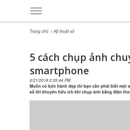
Trang chủ
> Kỹ thuật số
5 cách chụp ảnh chu
smartphone
2/21/2018 2:35:44 PM
Muốn có bức hành đẹp thì bạn cần phải biết một s
số lời khuyên hữu ích khi chụp ảnh bằng điện tho