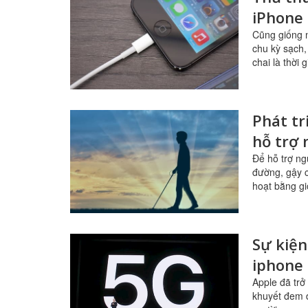
iPhone
Cũng giống n
chu kỳ sạch,
chai là thời
Phát tr
hỗ trợ 
Để hỗ trợ ng
đường, gậy c
hoạt bằng gi
Sự kiện
iphone 
Apple đã trở
khuyết đem đ