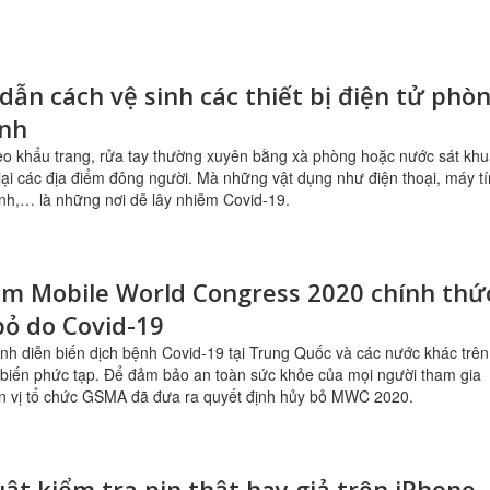
ẫn cách vệ sinh các thiết bị điện tử phò
ệnh
eo khẩu trang, rửa tay thường xuyên bằng xà phòng hoặc nước sát kh
 lại các địa điểm đông người. Mà những vật dụng như điện thoại, máy t
nh,… là những nơi dễ lây nhiễm Covid-19.
ãm Mobile World Congress 2020 chính thứ
bỏ do Covid-19
ình diễn biến dịch bệnh Covid-19 tại Trung Quốc và các nước khác trên
n biến phức tạp. Để đảm bảo an toàn sức khỏe của mọi người tham gia
ơn vị tổ chức GSMA đã đưa ra quyết định hủy bỏ MWC 2020.
ật kiểm tra pin thật hay giả trên iPhone