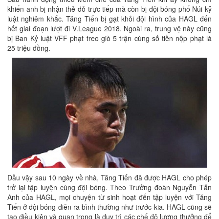
khiến anh bị nhận thẻ đỏ trực tiếp mà còn bị đội bóng phố Núi kỷ
luật nghiêm khắc. Tăng Tiến bị gạt khỏi đội hình của HAGL đến
hết giai đoạn lượt đi V.League 2018. Ngoài ra, trung vệ này cũng
bị Ban Kỷ luật VFF phạt treo giò 5 trận cùng số tiền nộp phạt là
25 triệu đồng.
Dẫu vậy sau 10 ngày về nhà, Tăng Tiến đã được HAGL cho phép
trở lại tập luyện cùng đội bóng. Theo Trưởng đoàn Nguyễn Tấn
Anh của HAGL, mọi chuyện từ sinh hoạt đến tập luyện với Tăng
Tiến ở đội bóng diễn ra bình thường như trước kia. HAGL cũng sẽ
tạo điều kiện và quan trọng là duy trì các chế độ lương thưởng để