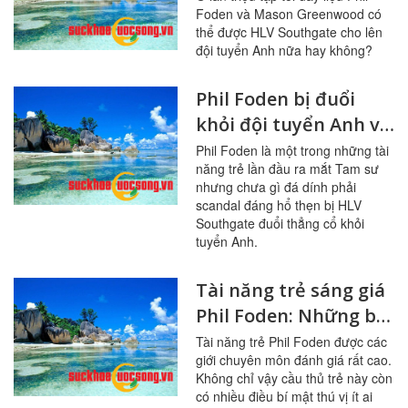
Foden và Mason Greenwood có
gái?
thể được HLV Southgate cho lên
đội tuyển Anh nữa hay không?
Phil Foden bị đuổi
khỏi đội tuyển Anh vì
sao?
Phil Foden là một trong những tài
năng trẻ lần đầu ra mắt Tam sư
nhưng chưa gì đá dính phải
scandal đáng hổ thẹn bị HLV
Southgate đuổi thẳng cổ khỏi
tuyển Anh.
Tài năng trẻ sáng giá
Phil Foden: Những bí
mật ít ai biết
Tài năng trẻ Phil Foden được các
giới chuyên môn đánh giá rất cao.
Không chỉ vậy cầu thủ trẻ này còn
có nhiều điều bí mật thú vị ít ai