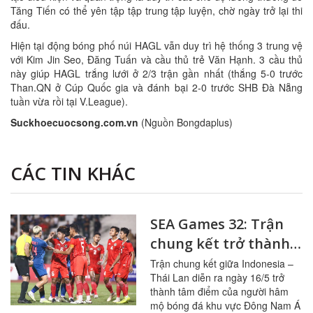
Tăng Tiến có thể yên tập tập trung tập luyện, chờ ngày trở lại thi
đấu.
Hiện tại động bóng phố núi HAGL vẫn duy trì hệ thống 3 trung vệ
với Kim Jin Seo, Đăng Tuấn và cầu thủ trẻ Văn Hạnh. 3 cầu thủ
này giúp HAGL trắng lưới ở 2/3 trận gần nhất (thắng 5-0 trước
Than.QN ở Cúp Quốc gia và đánh bại 2-0 trước SHB Đà Nẵng
tuần vừa rồi tại V.League).
Suckhoecuocsong.com.vn
(Nguồn Bongdaplus)
CÁC TIN KHÁC
SEA Games 32: Trận
chung kết trở thành
võ đài trên sân cỏ
Trận chung kết giữa Indonesia –
Thái Lan diễn ra ngày 16/5 trở
thành tâm điểm của người hâm
mộ bóng đá khu vực Đông Nam Á