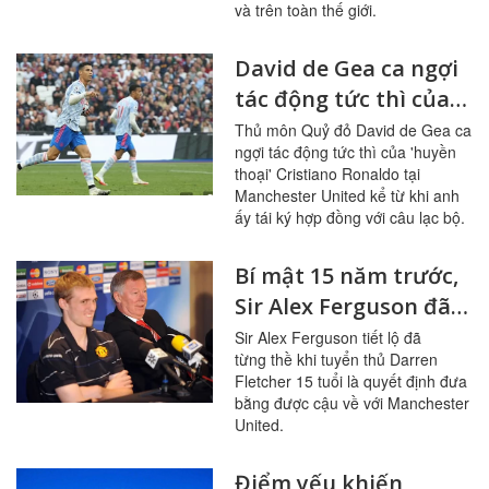
và trên toàn thế giới.
David de Gea ca ngợi
tác động tức thì của
'huyền thoại'
Thủ môn Quỷ đỏ David de Gea ca
ngợi tác động tức thì của 'huyền
Cristiano Ronaldo tại
thoại' Cristiano Ronaldo tại
Manchester United
Manchester United kể từ khi anh
ấy tái ký hợp đồng với câu lạc bộ.
Bí mật 15 năm trước,
Sir Alex Ferguson đã
thề đưa được Darren
Sir Alex Ferguson tiết lộ đã
từng thề khi tuyển thủ Darren
Fletcher khi ấy 15 tuổi
Fletcher 15 tuổi là quyết định đưa
về Manchester United
bằng được cậu về với Manchester
United.
Điểm yếu khiến