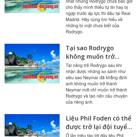
nhát nhưng Rodrygo chưa bao giờ
thế giới
cho thấy mình thiếu tự tin hay bị
ngợp trước áp lực thi đấu tại Real
Madrid. Hãy cùng tìm hiểu về
những bí mật chưa biết của
Rodrygo.
Tại sao Rodrygo
không muốn trở
thành Neymar mới?
Tài năng trẻ Rodrygo sau khi
nhận được những so sánh như
siêu sao Neymar đã khẳng định
anh không muốn trở thành
Neymar mới chỉ muốn trở thành
Rodrygo và tạo nên câu chuyện
của riêng anh.
Liệu Phil Foden có thể
được trở lại đội tuyển
Anh sau scandal dắt
Ở lần triệu tập tới đây liệu Phil