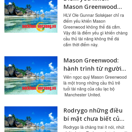
Mason Greenwood
không thể đá cắm là
HLV Ole Gunnar Solskjaer chỉ ra
điểm yếu khiến Mason
gì?
Greenwood không thể đá cắm.
Vậy đó là điểm yếu gì khiến chàng
cầu thủ tài năng không thể đá
cắm thời điểm này.
Mason Greenwood:
hành trình từ người
mẫu đến tài năng trẻ
Viên ngọc quý Mason Greenwood
là một trong những cầu thủ trẻ
của Manchester
tuổi tài năng của câu lạc bộ
United
Manchester United.
Rodrygo những điều
bí mật chưa biết của
tài năng trẻ bóng đá
Rodrygo là chàng trai ít nói, nhút