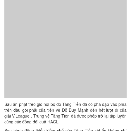
Sau án phạt treo giò nội bộ do Tăng Tiến đã có pha đạp vào phía
trên đầu gối phải của tiền vệ Đỗ Duy Mạnh đến hết lượt đi của
giải V.League , Trung vệ Tăng Tiến đã được phép trở lại tập luyện
cùng các đồng đội cuả HAGL.
Sau hành động thiếu kiềm chế của Tăng Tiến khi ấy không chỉ