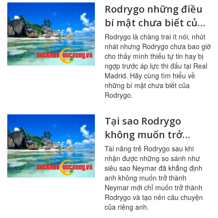
Rodrygo những điều
bí mật chưa biết của
tài năng trẻ bóng đá
Rodrygo là chàng trai ít nói, nhút
nhát nhưng Rodrygo chưa bao giờ
thế giới
cho thấy mình thiếu tự tin hay bị
ngợp trước áp lực thi đấu tại Real
Madrid. Hãy cùng tìm hiểu về
những bí mật chưa biết của
Rodrygo.
Tại sao Rodrygo
không muốn trở
thành Neymar mới?
Tài năng trẻ Rodrygo sau khi
nhận được những so sánh như
siêu sao Neymar đã khẳng định
anh không muốn trở thành
Neymar mới chỉ muốn trở thành
Rodrygo và tạo nên câu chuyện
của riêng anh.