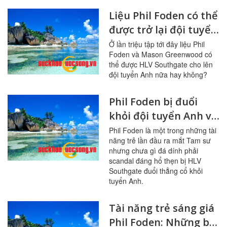
Liệu Phil Foden có thể
được trở lại đội tuyển
Anh sau scandal dắt
Ở lần triệu tập tới đây liệu Phil
Foden và Mason Greenwood có
gái?
thể được HLV Southgate cho lên
đội tuyển Anh nữa hay không?
Phil Foden bị đuổi
khỏi đội tuyển Anh vì
sao?
Phil Foden là một trong những tài
năng trẻ lần đầu ra mắt Tam sư
nhưng chưa gì đá dính phải
scandal đáng hổ thẹn bị HLV
Southgate đuổi thẳng cổ khỏi
tuyển Anh.
Tài năng trẻ sáng giá
Phil Foden: Những bí