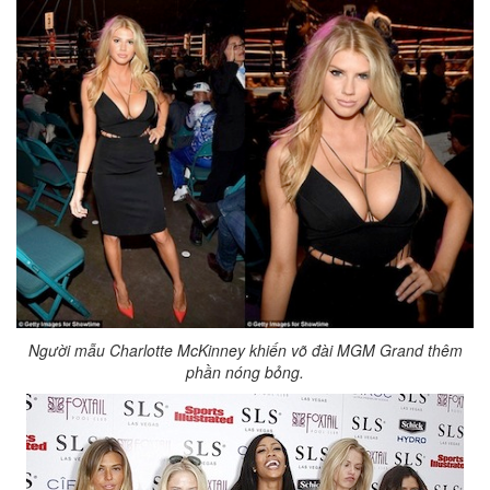
Người mẫu Charlotte McKinney khiến võ đài MGM Grand thêm
phần nóng bỏng.