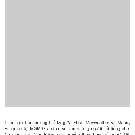
Tham gia trận boxing thế kỷ giữa Floyd Mayweather và Manny
Pacquiao tại MGM Grand có vô vàn những người nổi tiếng như:
Nữ diễn viên Drew Barrymore, Huyền thoại bóng rổ người Mỹ,