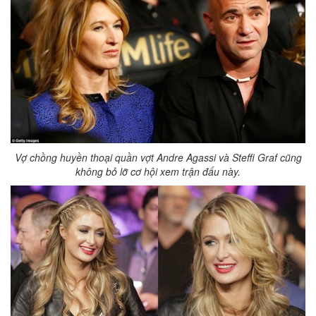
Vợ chồng huyền thoại quần vợt Andre Agassi và Steffi Graf cũng
không bỏ lỡ cơ hội xem trận đấu này.