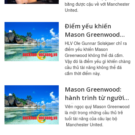
về Manchester United
bằng được cậu về với Manchester
United.
Điểm yếu khiến
Mason Greenwood
không thể đá cắm là
HLV Ole Gunnar Solskjaer chỉ ra
điểm yếu khiến Mason
gì?
Greenwood không thể đá cắm.
Vậy đó là điểm yếu gì khiến chàng
cầu thủ tài năng không thể đá
cắm thời điểm này.
Mason Greenwood:
hành trình từ người
mẫu đến tài năng trẻ
Viên ngọc quý Mason Greenwood
là một trong những cầu thủ trẻ
của Manchester
tuổi tài năng của câu lạc bộ
United
Manchester United.