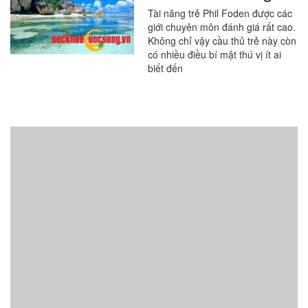
mật ít ai biết
Tài năng trẻ Phil Foden được các
giới chuyên môn đánh giá rất cao.
Không chỉ vậy cầu thủ trẻ này còn
có nhiều điều bí mật thú vị ít ai
biết đến