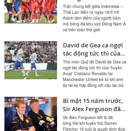
võ đài trên sân cỏ
Trận chung kết giữa Indonesia –
Thái Lan diễn ra ngày 16/5 trở
thành tâm điểm của người hâm
mộ bóng đá khu vực Đông Nam Á
và trên toàn thế giới.
David de Gea ca ngợi
tác động tức thì của
'huyền thoại'
Thủ môn Quỷ đỏ David de Gea ca
ngợi tác động tức thì của 'huyền
Cristiano Ronaldo tại
thoại' Cristiano Ronaldo tại
Manchester United
Manchester United kể từ khi anh
ấy tái ký hợp đồng với câu lạc bộ.
Bí mật 15 năm trước,
Sir Alex Ferguson đã
thề đưa được Darren
Sir Alex Ferguson tiết lộ đã
từng thề khi tuyển thủ Darren
Fletcher khi ấy 15 tuổi
Fletcher 15 tuổi là quyết định đưa