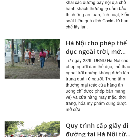
khai các đường bay nội địa chở
hành khách thường lệ đảm bảo
thích ứng an toàn, linh hoạt, kiểm
soát hiệu quả dịch Covid-19 hạn
chế lây lan.
Hà Nội cho phép thể
dục ngoài trời, mở
cửa trung tâm
Từ ngày 28/9, UBND Hà Nội cho
phép người dân thể dục, thể thao
thương mại, thời
ngoài trời nhưng không được tập
trang, hóa mỹ phẩm
trung quá 10 người. Trung tâm
thương mại (các cửa hàng ăn
uống chỉ được phép bán mang
về) và cửa hàng may mặc, thời
trang, hóa mỹ phẩm cũng được
mở cửa.
Quy trình cấp giấy đi
đường tại Hà Nội từ