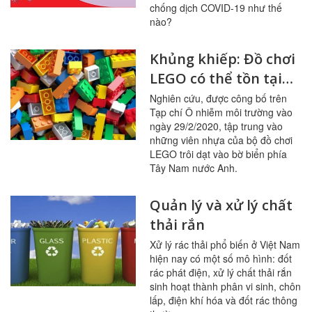
Minh trong dịch
chống dịch COVID-19 như thế
COVID-19
nào?
Khủng khiếp: Đồ chơi
LEGO có thể tồn tại
1.300 năm dưới đại
Nghiên cứu, được công bố trên
Tạp chí Ô nhiễm môi trường vào
dương
ngày 29/2/2020, tập trung vào
những viên nhựa của bộ đồ chơi
LEGO trôi dạt vào bờ biển phía
Tây Nam nước Anh.
Quản lý và xử lý chất
thải rắn
Xử lý rác thải phổ biến ở Việt Nam
hiện nay có một số mô hình: đốt
rác phát điện, xử lý chất thải rắn
sinh hoạt thành phân vi sinh, chôn
lấp, điện khí hóa và đốt rác thông