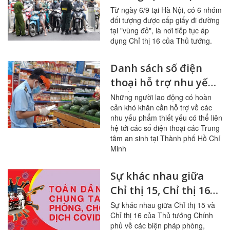
ngày 6/9 theo hướng
Từ ngày 6/9 tại Hà Nội, có 6 nhóm
đối tượng được cấp giấy đi đường
dẫn của Công An Tp
tại "vùng đỏ", là nơi tiếp tục áp
Hà Nội
dụng Chỉ thị 16 của Thủ tướng.
Danh sách số điện
thoại hỗ trợ nhu yếu
phẩm tại TP.HCM
Những người lao động có hoàn
cản khó khăn cần hỗ trợ về các
nhu yếu phẩm thiết yếu có thể liên
hệ tới các số điện thoại các Trung
tâm an sinh tại Thành phố Hồ Chí
Minh
Sự khác nhau giữa
Chỉ thị 15, Chỉ thị 16
của Thủ tướng, Chỉ
Sự khác nhau giữa Chỉ thị 15 và
Chỉ thị 16 của Thủ tướng Chính
thị 10 của TP Hồ Chí
phủ về các biện pháp phòng,