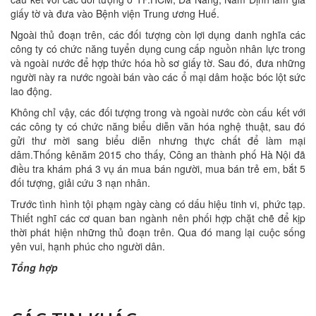
giấy tờ và đưa vào Bệnh viện Trung ương Huế.
Ngoài thủ đoạn trên, các đối tượng còn lợi dụng danh nghĩa các
công ty có chức năng tuyển dụng cung cấp nguồn nhân lực trong
và ngoài nước để hợp thức hóa hồ sơ giấy tờ. Sau đó, đưa những
người này ra nước ngoài bán vào các ổ mại dâm hoặc bóc lột sức
lao động.
Không chỉ vậy, các đối tượng trong và ngoài nước còn cấu kết với
các công ty có chức năng biểu diễn văn hóa nghệ thuật, sau đó
gửi thư mời sang biểu diễn nhưng thực chất để làm mại
dâm.Thống kênăm 2015 cho thấy, Công an thành phố Hà Nội đã
điều tra khám phá 3 vụ án mua bán người, mua bán trẻ em, bắt 5
đối tượng, giải cứu 3 nạn nhân.
Trước tình hình tội phạm ngày càng có dấu hiệu tinh vi, phức tạp.
Thiết nghĩ các cơ quan ban ngành nên phối hợp chặt chẽ để kịp
thời phát hiện những thủ đoạn trên. Qua đó mang lại cuộc sống
yên vui, hạnh phúc cho người dân.
Tổng hợp