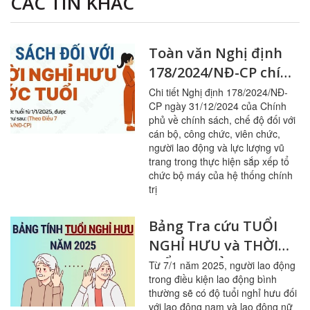
CÁC TIN KHÁC
Toàn văn Nghị định
178/2024/NĐ-CP chính
sách với CBCCVC, lực
Chi tiết Nghị định 178/2024/NĐ-
CP ngày 31/12/2024 của Chính
lượng vũ trang khi
phủ về chính sách, chế độ đối với
sắp xếp bộ máy
cán bộ, công chức, viên chức,
người lao động và lực lượng vũ
trang trong thực hiện sắp xếp tổ
chức bộ máy của hệ thống chính
trị
Bảng Tra cứu TUỔI
NGHỈ HƯU và THỜI
ĐIỂM NGHỈ HƯU theo
Từ 7/1 năm 2025, người lao động
trong điều kiện lao động bình
luật lao động mới từ
thường sẽ có độ tuổi nghỉ hưu đối
2025
với lao động nam và lao động nữ