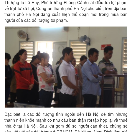
Thượng tá Lê Huy, Phó trưởng Phòng Cảnh sát điều tra tội phạm
về trật tự xã hội, Công an thành phố Hà Nội cho biết, trên địa bàn
thành phố Hà Nội đang xuất hiện thủ đoạn mới trong mua bán
người của các đối tượng tội phạm.
Đặc biệt là các đối tượng tỉnh ngoài đến Hà Nội để tìm những
thanh niên khỏe mạnh có nhu cầu bán thận rồi tập hợp lại và thuê
nhà ở tại Hà Nội. Sau khi gom đủ số người cần thiết, chúng sẽ
câu kết với các đối tượng ở TP.HCM, Đà Nẵng, Nam Định làm giả