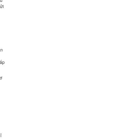
ều
ửi
an
ấp
Cơ
g
ỉ