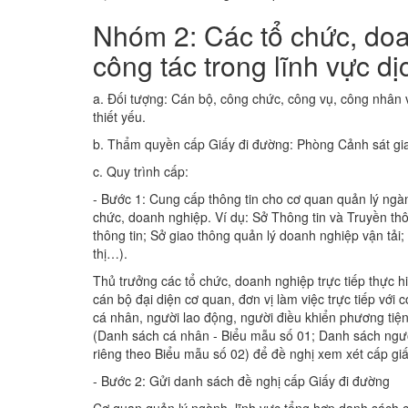
Nhóm 2: Các tổ chức, doa
công tác trong lĩnh vực dị
a. Đối tượng: Cán bộ, công chức, công vụ, công nhân v
thiết yếu.
b. Thẩm quyền cấp Giấy đi đường: Phòng Cảnh sát gi
c. Quy trình cấp:
- Bước 1: Cung cấp thông tin cho cơ quan quản lý ngàn
chức, doanh nghiệp. Ví dụ: Sở Thông tin và Truyền th
thông tin; Sở giao thông quản lý doanh nghiệp vận tải
thị…).
Thủ trưởng các tổ chức, doanh nghiệp trực tiếp thực hi
cán bộ đại diện cơ quan, đơn vị làm việc trực tiếp với
cá nhân, người lao động, người điều khiển phương tiệ
(Danh sách cá nhân - Biểu mẫu số 01; Danh sách người 
riêng theo Biểu mẫu số 02) để đề nghị xem xét cấp g
- Bước 2: Gửi danh sách đề nghị cấp Giấy đi đường