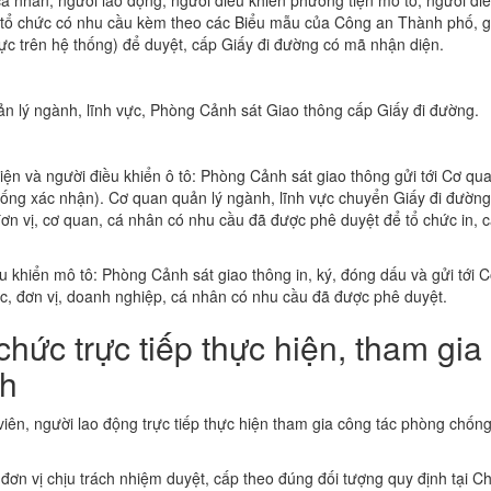
á nhân, người lao động, người điều khiển phương tiện mô tô, người đi
n, tổ chức có nhu cầu kèm theo các Biểu mẫu của Công an Thành phố, g
ực trên hệ thống) để duyệt, cấp Giấy đi đường có mã nhận diện.
 lý ngành, lĩnh vực, Phòng Cảnh sát Giao thông cấp Giấy đi đường.
tiện và người điều khiển ô tô: Phòng Cảnh sát giao thông gửi tới Cơ qu
hống xác nhận). Cơ quan quản lý ngành, lĩnh vực chuyển Giấy đi đường
ơn vị, cơ quan, cá nhân có nhu cầu đã được phê duyệt để tổ chức in, c
ều khiển mô tô: Phòng Cảnh sát giao thông in, ký, đóng dấu và gửi tới 
́c, đơn vị, doanh nghiệp, cá nhân có nhu cầu đã được phê duyệt.
hức trực tiếp thực hiện, tham gia
ch
iên, người lao động trực tiếp thực hiện tham gia công tác phòng chốn
ơn vị chịu trách nhiệm duyệt, cấp theo đúng đối tượng quy định tại Ch