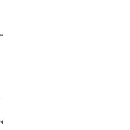
́c
.
u
hị