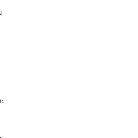
ụ
1
ác