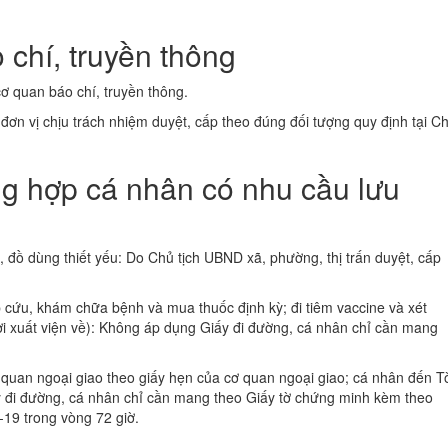
chí, truyền thông
cơ quan báo chí, truyền thông.
ơn vị chịu trách nhiệm duyệt, cấp theo đúng đối tượng quy định tại Ch
ng hợp cá nhân có nhu cầu lưu
 đồ dùng thiết yếu: Do Chủ tịch UBND xã, phường, thị trấn duyệt, cấp
ấp cứu, khám chữa bệnh và mua thuốc định kỳ; đi tiêm vaccine và xét
 xuất viện về): Không áp dụng Giấy đi đường, cá nhân chỉ cần mang
ơ quan ngoại giao theo giấy hẹn của cơ quan ngoại giao; cá nhân đến T
ấy đi đường, cá nhân chỉ cần mang theo Giấy tờ chứng minh kèm theo
19 trong vòng 72 giờ.