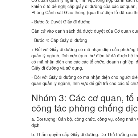
Cơ quan quản lý ngành, lĩnh vực tổng hợp danh sách c
khiển ô tô đề nghị cấp giấy đi đường của các cơ qua
Phòng Cảnh sát Giao thông (qua thư điện tử đã xác th
- Bước 3: Duyệt Giấy đi đường
Căn cứ vào danh sách đã được duyệt của Cơ quan quản
- Bước 4: Cấp Giấy đi đường
+ Đối với Giấy đi đường có mã nhận diện của phương 
quản lý ngành, lĩnh vực (qua thư điện tử đã được hệ t
có mã nhận diện cho các các tổ chức, doanh nghiệp, đ
Giấy đi đường và sử dụng.
- Đối với Giấy đi đường có mã nhận diện cho người đi
quan quản lý ngành, lĩnh vực để gửi trả cho các tổ chư
Nhóm 3: Các cơ quan, tổ c
công tác phòng chống dị
a. Đối tượng: Cán bộ, công chức, công vụ, công nhân v
dịch.
b. Thẩm quyền cấp Giấy đi đường: Do Thủ trưởng các đ