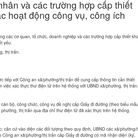
hân và các trường hợp cấp thiết
ác hoạt động công vụ, công ích
 các cơ quan, tổ chức, doanh nghiệp và các trường hợp cấp thiết kha
́t yếu.
 thị trấn.
ực tiếp với Công an xã/phường/thị trấn để cung cấp thông tin cần thiết
ện việc xác thực thư điện tử trên hệ thống với UBND xã/phường, thị trấn
h cán bộ, công chức, công vụ đề nghị cấp Giấy đi đường (theo biểu mẫ
 phường, thị trấn qua địa chỉ thư điện tử đã xác thực trên hệ thống.
c; căn cứ vào diện các đối tượng theo quy định, UBND các xã/phường/t
 Công an xã/phường/thị trấn cấp Giấy đi đường có mã nhận diện (ký,