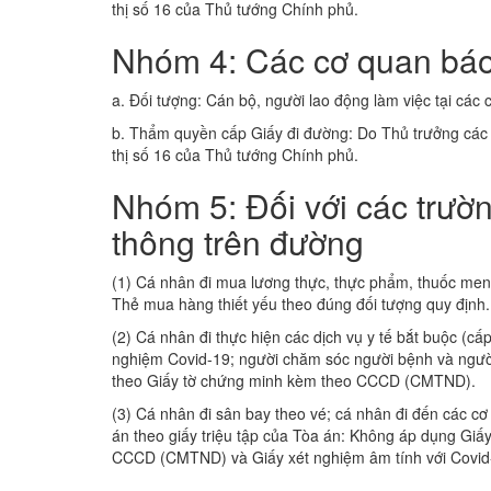
thị số 16 của Thủ tướng Chính phủ.
Nhóm 4: Các cơ quan báo 
a. Đối tượng: Cán bộ, người lao động làm việc tại các 
b. Thẩm quyền cấp Giấy đi đường: Do Thủ trưởng các đ
thị số 16 của Thủ tướng Chính phủ.
Nhóm 5: Đối với các trườ
thông trên đường
(1) Cá nhân đi mua lương thực, thực phẩm, thuốc men,
Thẻ mua hàng thiết yếu theo đúng đối tượng quy định.
(2) Cá nhân đi thực hiện các dịch vụ y tế bắt buộc (c
nghiệm Covid-19; người chăm sóc người bệnh và người
theo Giấy tờ chứng minh kèm theo CCCD (CMTND).
(3) Cá nhân đi sân bay theo vé; cá nhân đi đến các c
án theo giấy triệu tập của Tòa án: Không áp dụng Gi
CCCD (CMTND) và Giấy xét nghiệm âm tính với Covid-