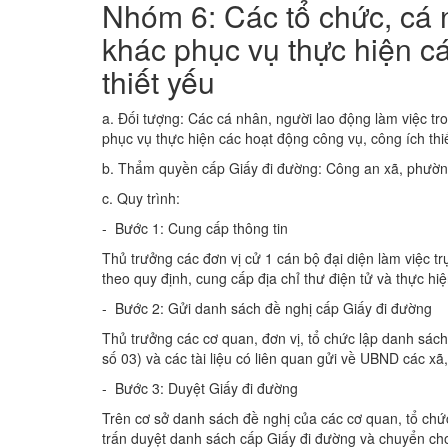
Nhóm 6: Các tổ chức, cá n
khác phục vụ thực hiện c
thiết yếu
a. Đối tượng: Các cá nhân, người lao động làm việc trong
phục vụ thực hiện các hoạt động công vụ, công ích thiê
b. Thẩm quyền cấp Giấy đi đường: Công an xã, phường,
c. Quy trình:
- Bước 1: Cung cấp thông tin
Thủ trưởng các đơn vị cử 1 cán bộ đại diện làm việc tr
theo quy định, cung cấp địa chỉ thư điện tử và thực hi
- Bước 2: Gửi danh sách đề nghị cấp Giấy đi đường
Thủ trưởng các cơ quan, đơn vị, tổ chức lập danh sác
số 03) và các tài liệu có liên quan gửi về UBND các xã,
- Bước 3: Duyệt Giấy đi đường
Trên cơ sở danh sách đề nghị của các cơ quan, tổ chứ
trấn duyệt danh sách cấp Giấy đi đường và chuyển cho