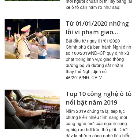
mới người chuẩn bị thi lấy bằng lái
xe ô tô cần nắm rõ như sau:
Từ 01/01/2020 những
lỗi vi phạm giao
thông nào sẽ bị tăng
Bắt đầu từ ngày 01/01/2020
Chính phủ đã ban hành Nghị định
mức xử phạt?
số 100/2019/NĐ–CP quy định xử
phạt trong lĩnh vực giao thông
đường bộ và đường sắt nhằm
thay thế Nghị định số
46/2016/NĐ–CP. V
Top 10 công nghệ ô tô
nổi bật năm 2019
Năm 2019 chúng ta lại tiếp tục
chứng kiến nhiều tính năng mới
công nghệ mới của ngành công
nghiệp xe hơi trên thế giới. Dưới
đây là những công nghệ tiêu biểu