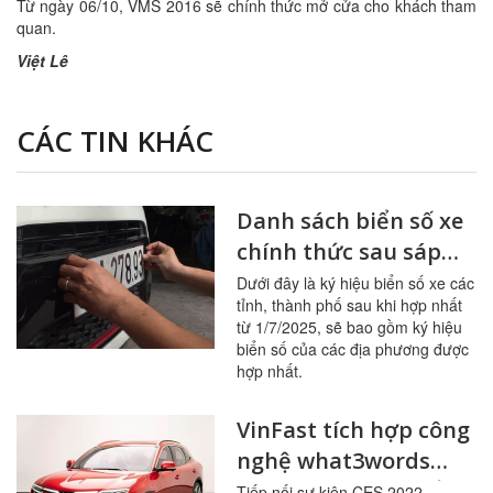
Từ ngày 06/10, VMS 2016 sẽ chính thức mở cửa cho khách tham
quan.
Việt Lê
CÁC TIN KHÁC
Danh sách biển số xe
chính thức sau sáp
nhập của các tỉnh,
Dưới đây là ký hiệu biển số xe các
tỉnh, thành phố sau khi hợp nhất
thành phố từ 1/7/2025
từ 1/7/2025, sẽ bao gồm ký hiệu
biển số của các địa phương được
hợp nhất.
VinFast tích hợp công
nghệ what3words
trên tất cả sản phẩm
Tiếp nối sự kiện CES 2022,