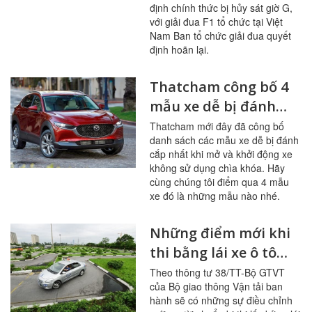
định chính thức bị hủy sát giờ G,
với giải đua F1 tổ chức tại Việt
Nam Ban tổ chức giải đua quyết
định hoãn lại.
Thatcham công bố 4
mẫu xe dễ bị đánh
cắp
Thatcham mới đây đã công bố
danh sách các mẫu xe dễ bị đánh
cắp nhất khi mở và khởi động xe
không sử dụng chìa khóa. Hãy
cùng chúng tôi điểm qua 4 mẫu
xe đó là những mẫu nào nhé.
Những điểm mới khi
thi bằng lái xe ô tô
năm 2020
Theo thông tư 38/TT-Bộ GTVT
của Bộ giao thông Vận tải ban
hành sẽ có những sự điều chỉnh