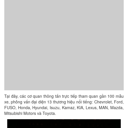
Tại đây, các cơ quan thông tấn trực tiếp tham quan gần 100 mẫu
xe, phỏng vấn đại diện 13 thương hiệu nổi tiếng: Chevrolet, Ford,
FUSO, Honda, Hyundai, Isuzu, Kamaz, KIA, Lexus, MAN, Mazda,
Mitsubishi Motors và Toyota.