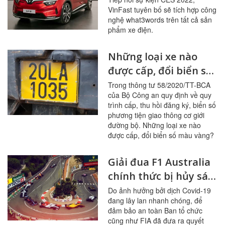
VinFast tuyên bố sẽ tích hợp công
xe điện
nghệ what3words trên tất cả sản
phẩm xe điện.
Những loại xe nào
được cấp, đổi biển số
màu vàng từ 1/8/2020
Trong thông tư 58/2020/TT-BCA
của Bộ Công an quy định về quy
trình cấp, thu hồi đăng ký, biển số
phương tiện giao thông cơ giới
đường bộ. Những loại xe nào
được cấp, đổi biển số màu vàng?
Giải đua F1 Australia
chính thức bị hủy sát
giờ G, hoãn chặng
Do ảnh hưởng bởi dịch Covid-19
đang lây lan nhanh chóng, để
đua F1 Hà Nội
đảm bảo an toàn Ban tổ chức
cũng như FIA đã đưa ra quyết