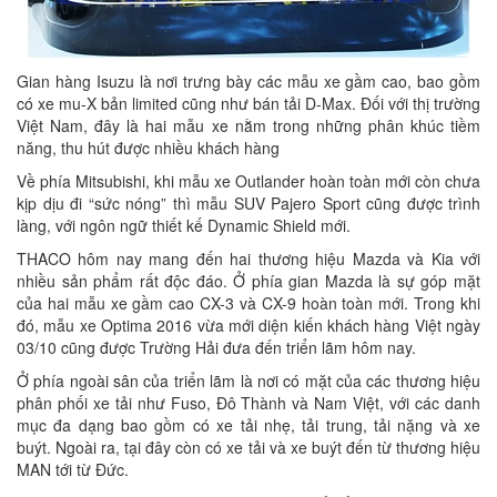
Gian hàng Isuzu là nơi trưng bày các mẫu xe gầm cao, bao gồm
có xe mu-X bản limited cũng như bán tải D-Max. Đối với thị trường
Việt Nam, đây là hai mẫu xe nằm trong những phân khúc tiềm
năng, thu hút được nhiều khách hàng
Về phía Mitsubishi, khi mẫu xe Outlander hoàn toàn mới còn chưa
kịp dịu đi “sức nóng” thì mẫu SUV Pajero Sport cũng được trình
làng, với ngôn ngữ thiết kế Dynamic Shield mới.
THACO hôm nay mang đến hai thương hiệu Mazda và Kia với
nhiều sản phẩm rất độc đáo. Ở phía gian Mazda là sự góp mặt
của hai mẫu xe gầm cao CX-3 và CX-9 hoàn toàn mới. Trong khi
đó, mẫu xe Optima 2016 vừa mới diện kiến khách hàng Việt ngày
03/10 cũng được Trường Hải đưa đến triển lãm hôm nay.
Ở phía ngoài sân của triển lãm là nơi có mặt của các thương hiệu
phân phối xe tải như Fuso, Đô Thành và Nam Việt, với các danh
mục đa dạng bao gồm có xe tải nhẹ, tải trung, tải nặng và xe
buýt. Ngoài ra, tại đây còn có xe tải và xe buýt đến từ thương hiệu
MAN tới từ Đức.