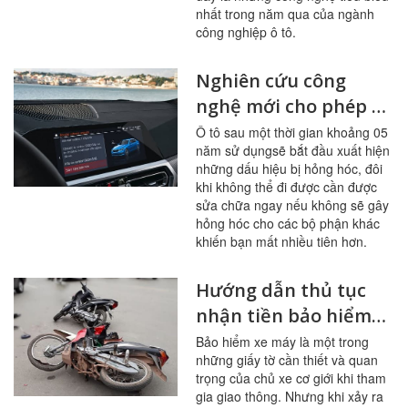
nhất trong năm qua của ngành
công nghiệp ô tô.
Nghiên cứu công
nghệ mới cho phép ô
tô có khả năng tự
Ô tô sau một thời gian khoảng 05
năm sử dụngsẽ bắt đầu xuất hiện
miễn dịch
những dấu hiệu bị hỏng hóc, đôi
khi không thể đi được cần được
sửa chữa ngay nếu không sẽ gây
hỏng hóc cho các bộ phận khác
khiến bạn mất nhiều tiên hơn.
Hướng dẫn thủ tục
nhận tiền bảo hiểm
xe máy khi bị tai nạn
Bảo hiểm xe máy là một trong
những giấy tờ cần thiết và quan
trọng của chủ xe cơ giới khi tham
gia giao thông. Nhưng khi xảy ra