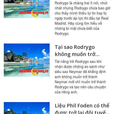
tài năng trẻ bóng đá
Rodrygo là chàng trai ít nói, nhút
nhát nhưng Rodrygo chưa bao giờ
thế giới
cho thấy mình thiếu tự tin hay bị
ngợp trước áp lực thi đấu tại Real
Madrid. Hãy cùng tìm hiểu về
những bí mật chưa biết của
Rodrygo.
Tại sao Rodrygo
không muốn trở
thành Neymar mới?
Tài năng trẻ Rodrygo sau khi
nhận được những so sánh như
siêu sao Neymar đã khẳng định
anh không muốn trở thành
Neymar mới chỉ muốn trở thành
Rodrygo và tạo nên câu chuyện
của riêng anh.
Liệu Phil Foden có thể
được trở lại đội tuyển