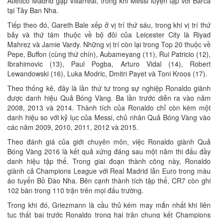
Atletico Madrid gặp Villarreal, trong khi Messi luyện tập với Barca
tại Tây Ban Nha.
Tiếp theo đó, Gareth Bale xếp ở vị trí thứ sáu, trong khi vị trí thứ
bảy và thứ tám thuộc về bộ đôi của Leicester City là Riyad
Mahrez và Jamie Vardy. Những vị trí còn lại trong Top 20 thuộc về
Pepe, Buffon (cùng thứ chín), Aubameyang (11), Rui Patricio (12),
Ibrahimovic (13), Paul Pogba, Arturo Vidal (14), Robert
Lewandowski (16), Luka Modric, Dmitri Payet và Toni Kroos (17).
Theo thống kê, đây là lần thứ tư trong sự nghiệp Ronaldo giành
được danh hiệu Quả Bóng Vàng. Ba lần trước diễn ra vào năm
2008, 2013 và 2014. Thành tích của Ronaldo chỉ còn kém một
danh hiệu so với kỷ lục của Messi, chủ nhân Quả Bóng Vàng vào
các năm 2009, 2010, 2011, 2012 và 2015.
Theo đánh giá của giới chuyên môn, việc Ronaldo giành Quả
Bóng Vàng 2016 là kết quả xứng đáng sau một năm thi đấu đầy
danh hiệu tập thể. Trong giai đoạn thành công này, Ronaldo
giành cả Champions League với Real Madrid lẫn Euro trong màu
áo tuyển Bồ Đào Nha. Bên cạnh thành tích tập thể, CR7 còn ghi
102 bàn trong 110 trận trên mọi đấu trường.
Trong khi đó, Griezmann là cầu thủ kém may mắn nhất khi liên
tục thất bại trước Ronaldo trong hai trận chung kết Champions