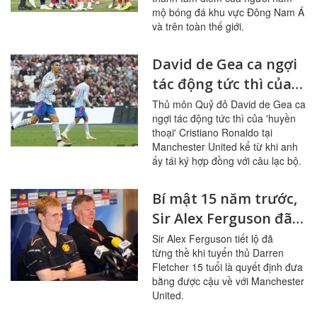
mộ bóng đá khu vực Đông Nam Á
và trên toàn thế giới.
David de Gea ca ngợi
tác động tức thì của
'huyền thoại'
Thủ môn Quỷ đỏ David de Gea ca
ngợi tác động tức thì của 'huyền
Cristiano Ronaldo tại
thoại' Cristiano Ronaldo tại
Manchester United
Manchester United kể từ khi anh
ấy tái ký hợp đồng với câu lạc bộ.
Bí mật 15 năm trước,
Sir Alex Ferguson đã
thề đưa được Darren
Sir Alex Ferguson tiết lộ đã
từng thề khi tuyển thủ Darren
Fletcher khi ấy 15 tuổi
Fletcher 15 tuổi là quyết định đưa
về Manchester United
bằng được cậu về với Manchester
United.