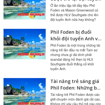
Anh sau scandal dắt
Ở lần triệu tập tới đây liệu Phil
Foden và Mason Greenwood có
gái?
thể được HLV Southgate cho lên
đội tuyển Anh nữa hay không?
Phil Foden bị đuổi
khỏi đội tuyển Anh vì
sao?
Phil Foden là một trong những tài
năng trẻ lần đầu ra mắt Tam sư
nhưng chưa gì đá dính phải
scandal đáng hổ thẹn bị HLV
Southgate đuổi thẳng cổ khỏi
tuyển Anh.
Tài năng trẻ sáng giá
Phil Foden: Những bí
mật ít ai biết
Tài năng trẻ Phil Foden được các
giới chuyên môn đánh giá rất cao.
Không chỉ vậy cầu thủ trẻ này còn