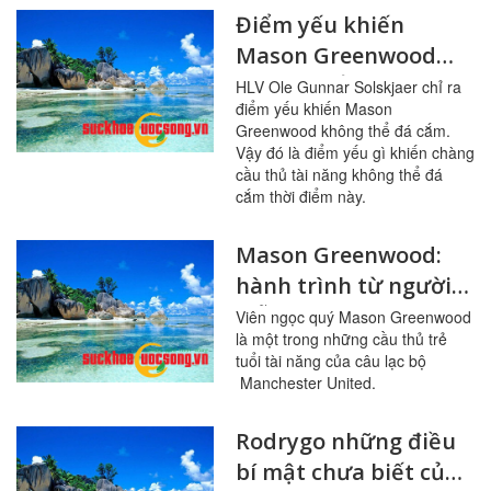
Điểm yếu khiến
Mason Greenwood
không thể đá cắm là
HLV Ole Gunnar Solskjaer chỉ ra
điểm yếu khiến Mason
gì?
Greenwood không thể đá cắm.
Vậy đó là điểm yếu gì khiến chàng
cầu thủ tài năng không thể đá
cắm thời điểm này.
Mason Greenwood:
hành trình từ người
mẫu đến tài năng trẻ
Viên ngọc quý Mason Greenwood
là một trong những cầu thủ trẻ
của Manchester
tuổi tài năng của câu lạc bộ
United
Manchester United.
Rodrygo những điều
bí mật chưa biết của