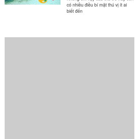
có nhiều điều bí mật thú vị ít ai
biết đến