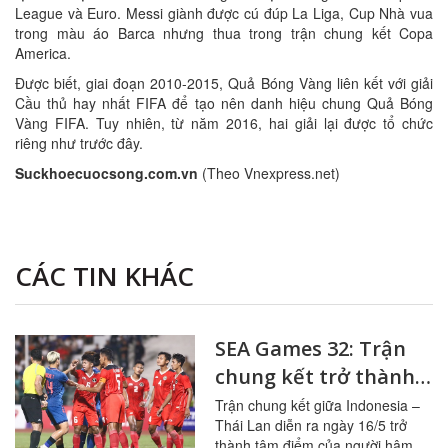
League và Euro. Messi giành được cú đúp La Liga, Cup Nhà vua
trong màu áo Barca nhưng thua trong trận chung kết Copa
America.
Được biết, giai đoạn 2010-2015, Quả Bóng Vàng liên kết với giải
Cầu thủ hay nhất FIFA để tạo nên danh hiệu chung Quả Bóng
Vàng FIFA. Tuy nhiên, từ năm 2016, hai giải lại được tổ chức
riêng như trước đây.
Suckhoecuocsong.com.vn
(Theo Vnexpress.net)
CÁC TIN KHÁC
SEA Games 32: Trận
chung kết trở thành
võ đài trên sân cỏ
Trận chung kết giữa Indonesia –
Thái Lan diễn ra ngày 16/5 trở
thành tâm điểm của người hâm