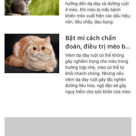
hưởng đến dạ dày và đường ruột
ở mèo. Khi mèo bị mắc bệnh
khiến mèo xuất hiện các dấu hiệu:
nôn, tiêu chảy, đau bụng.
Bật mí cách chẩn
đoán, điều trị mèo bị
viêm dạ dày ruột
Viêm dạ dày ruột có thể không
gây nghiêm trọng cho mèo trong
trường hợp nhẹ, mèo có thể tự
khỏi nhanh chóng. Nhưng nếu
viêm dạ dày ruột gây tắc nghẽn
đường tiêu hóa, ngộ độc sẽ gây
nguy hiểm cho sức khỏe của mèo.