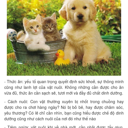
- Thức ăn: yếu tố quan trọng quyết định sức khoẻ, sự thông minh
cũng như lanh lợi của vật nuôi. Không những cần được cho ăn
vừa đủ, thức ăn cần sạch sẽ, tươi mới và đầy đủ chất dinh dưỡng.
- Cách nuôi: Con vật thường xuyên bị nhốt trong chuồng hay
được cho ra chơi hàng ngày? Nó bị bỏ bê, hay được chăm sóc,
yêu thương? Có lẽ chỉ cần nhìn, bạn cũng hiểu được chế độ dinh
dưỡng cũng như cách nuôi của nơi đó như thế nào
- Tiêm ngừa: vật nuôi khi về nhà mới, cần phải được tẩy giun,