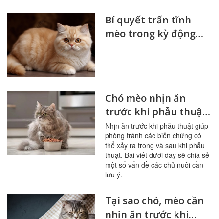
Bí quyết trấn tĩnh
mèo trong kỳ động
dục hiệu quả
Chó mèo nhịn ăn
trước khi phẫu thuật,
các vấn đề cần lưu ý
Nhịn ăn trước khi phẫu thuật giúp
phòng tránh các biến chứng có
thể xảy ra trong và sau khi phẫu
thuật. Bài viết dưới đây sẽ chia sẻ
một số vấn đề các chủ nuôi cần
lưu ý.
Tại sao chó, mèo cần
nhịn ăn trước khi