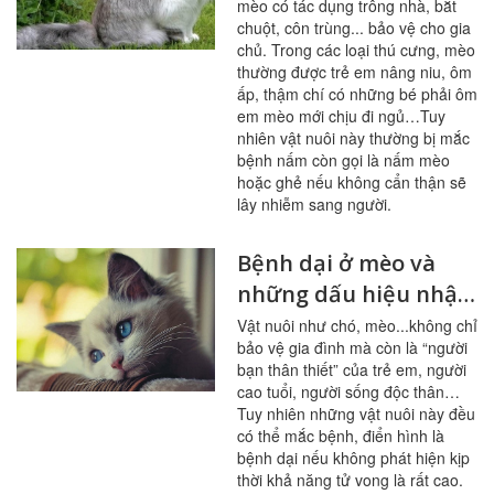
mèo có tác dụng trông nhà, bắt
chuột, côn trùng... bảo vệ cho gia
chủ. Trong các loại thú cưng, mèo
thường được trẻ em nâng niu, ôm
ấp, thậm chí có những bé phải ôm
em mèo mới chịu đi ngủ…Tuy
nhiên vật nuôi này thường bị mắc
bệnh nấm còn gọi là nấm mèo
hoặc ghẻ nếu không cẩn thận sẽ
lây nhiễm sang người.
Bệnh dại ở mèo và
những dấu hiệu nhận
biết
Vật nuôi như chó, mèo...không chỉ
bảo vệ gia đình mà còn là “người
bạn thân thiết” của trẻ em, người
cao tuổi, người sống độc thân…
Tuy nhiên những vật nuôi này đều
có thể mắc bệnh, điển hình là
bệnh dại nếu không phát hiện kịp
thời khả năng tử vong là rất cao.