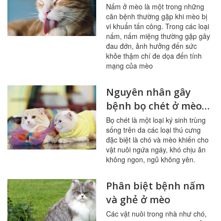
mèo
Nấm ở mèo là một trong những
căn bệnh thường gặp khi mèo bị
vi khuẩn tấn công. Trong các loại
nấm, nấm miệng thường gặp gây
đau đớn, ảnh hưởng đến sức
khỏe thậm chí đe dọa đến tính
mạng của mèo
Nguyên nhân gây
bệnh bọ chét ở mèo
và giải pháp
Bọ chét là một loại ký sinh trùng
sống trên da các loại thú cưng
đặc biệt là chó và mèo khiến cho
vật nuôi ngứa ngáy, khó chịu ăn
không ngon, ngủ không yên.
Phân biệt bệnh nấm
và ghẻ ở mèo
Các vật nuôi trong nhà như chó,