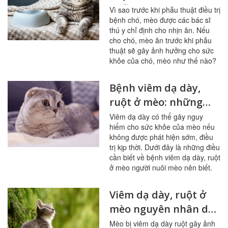
phẫu thuật điều trị
Vì sao trước khi phẫu thuật điều trị
bệnh chó, mèo được các bác sĩ
bệnh
thú y chỉ định cho nhịn ăn. Nếu
cho chó, mèo ăn trước khi phẫu
thuật sẽ gây ảnh hưởng cho sức
khỏe của chó, mèo như thế nào?
Bệnh viêm dạ dày,
ruột ở mèo: những
điều cần biết
Viêm dạ dày có thể gây nguy
hiểm cho sức khỏe của mèo nếu
không được phát hiện sớm, điều
trị kịp thời. Dưới đây là những điều
cần biết về bệnh viêm dạ dày, ruột
ở mèo người nuôi mèo nên biết.
Viêm dạ dày, ruột ở
mèo nguyên nhân do
đâu?
Mèo bị viêm dạ dày ruột gây ảnh