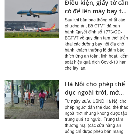
Điều kiện, giấy tờ cần
có để lên máy bay từ
ngày 10/10
Sau khi bàn bạc thống nhất các
phương án, Bộ GTVT đã ban
hành Quyết định số 1776/QĐ-
BGTVT về quy định tạm thời triển
khai các đường bay nội địa chở
hành khách thường lệ đảm bảo
thích ứng an toàn, linh hoạt, kiểm
soát hiệu quả dịch Covid-19 hạn
chế lây lan.
Hà Nội cho phép thể
dục ngoài trời, mở
cửa trung tâm
Từ ngày 28/9, UBND Hà Nội cho
phép người dân thể dục, thể thao
thương mại, thời
ngoài trời nhưng không được tập
trang, hóa mỹ phẩm
trung quá 10 người. Trung tâm
thương mại (các cửa hàng ăn
uống chỉ được phép bán mang