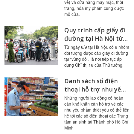
về) và cửa hàng may mặc, thời
trang, hóa mỹ phẩm cũng được
mở cửa.
Quy trình cấp giấy đi
đường tại Hà Nội từ
ngày 6/9 theo hướng
Từ ngày 6/9 tại Hà Nội, có 6 nhóm
đối tượng được cấp giấy đi đường
dẫn của Công An Tp
tại "vùng đỏ", là nơi tiếp tục áp
Hà Nội
dụng Chỉ thị 16 của Thủ tướng.
Danh sách số điện
thoại hỗ trợ nhu yếu
phẩm tại TP.HCM
Những người lao động có hoàn
cản khó khăn cần hỗ trợ về các
nhu yếu phẩm thiết yếu có thể liên
hệ tới các số điện thoại các Trung
tâm an sinh tại Thành phố Hồ Chí
Minh