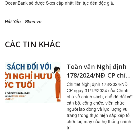
OceanBank sẽ được Skcs cập nhật liên tục đến độc giả.
Hải Yến - Skcs.vn
CÁC TIN KHÁC
Toàn văn Nghị định
178/2024/NĐ-CP chính
sách với CBCCVC, lực
Chi tiết Nghị định 178/2024/NĐ-
CP ngày 31/12/2024 của Chính
lượng vũ trang khi
phủ về chính sách, chế độ đối với
sắp xếp bộ máy
cán bộ, công chức, viên chức,
người lao động và lực lượng vũ
trang trong thực hiện sắp xếp tổ
chức bộ máy của hệ thống chính
trị