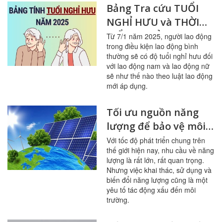
Bảng Tra cứu TUỔI
NGHỈ HƯU và THỜI
ĐIỂM NGHỈ HƯU theo
Từ 7/1 năm 2025, người lao động
trong điều kiện lao động bình
luật lao động mới từ
thường sẽ có độ tuổi nghỉ hưu đối
2025
với lao động nam và lao động nữ
sẽ như thế nào theo luật lao động
mới áp dụng.
Tối ưu nguồn năng
lượng để bảo vệ môi
trường
Với tốc độ phát triển chung trên
thế giới hiện nay, nhu cầu về năng
lượng là rất lớn, rất quan trọng.
Nhưng việc khai thác, sử dụng và
biến đổi năng lượng cũng là một
yêu tố tác động xấu đến môi
trường.