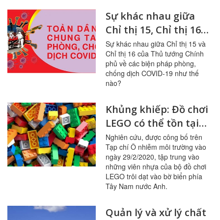
Sự khác nhau giữa
Chỉ thị 15, Chỉ thị 16
của Thủ tướng, Chỉ
Sự khác nhau giữa Chỉ thị 15 và
Chỉ thị 16 của Thủ tướng Chính
thị 10 của TP Hồ Chí
phủ về các biện pháp phòng,
Minh trong dịch
chống dịch COVID-19 như thế
COVID-19
nào?
Khủng khiếp: Đồ chơi
LEGO có thể tồn tại
1.300 năm dưới đại
Nghiên cứu, được công bố trên
Tạp chí Ô nhiễm môi trường vào
dương
ngày 29/2/2020, tập trung vào
những viên nhựa của bộ đồ chơi
LEGO trôi dạt vào bờ biển phía
Tây Nam nước Anh.
Quản lý và xử lý chất