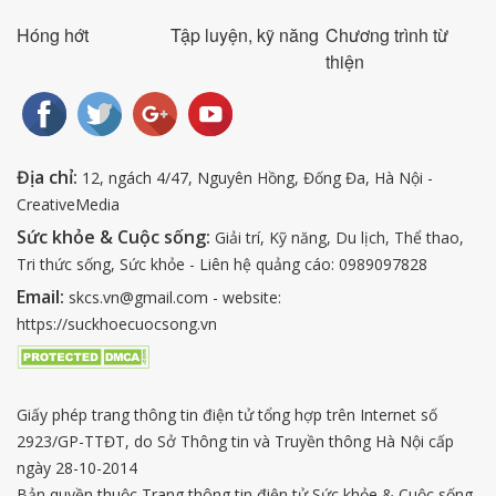
Hóng hớt
Tập luyện, kỹ năng
Chương trình từ
thiện
Địa chỉ:
12, ngách 4/47, Nguyên Hồng, Đống Đa, Hà Nội -
CreativeMedia
Sức khỏe & Cuộc sống:
Giải trí, Kỹ năng, Du lịch, Thể thao,
Tri thức sống, Sức khỏe - Liên hệ quảng cáo: 0989097828
Email:
skcs.vn@gmail.com - website:
https://suckhoecuocsong.vn
Giấy phép trang thông tin điện tử tổng hợp trên Internet số
2923/GP-TTĐT, do Sở Thông tin và Truyền thông Hà Nội cấp
ngày 28-10-2014
Bản quyền thuộc Trang thông tin điện tử Sức khỏe & Cuộc sống