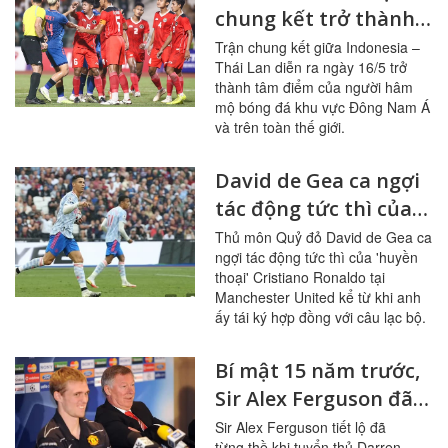
chung kết trở thành
võ đài trên sân cỏ
Trận chung kết giữa Indonesia –
Thái Lan diễn ra ngày 16/5 trở
thành tâm điểm của người hâm
mộ bóng đá khu vực Đông Nam Á
và trên toàn thế giới.
David de Gea ca ngợi
tác động tức thì của
'huyền thoại'
Thủ môn Quỷ đỏ David de Gea ca
ngợi tác động tức thì của 'huyền
Cristiano Ronaldo tại
thoại' Cristiano Ronaldo tại
Manchester United
Manchester United kể từ khi anh
ấy tái ký hợp đồng với câu lạc bộ.
Bí mật 15 năm trước,
Sir Alex Ferguson đã
thề đưa được Darren
Sir Alex Ferguson tiết lộ đã
từng thề khi tuyển thủ Darren