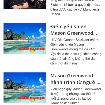
Fletcher khi ấy 15 tuổi
Fletcher 15 tuổi là quyết định đưa
về Manchester United
bằng được cậu về với Manchester
United.
Điểm yếu khiến
Mason Greenwood
không thể đá cắm là
HLV Ole Gunnar Solskjaer chỉ ra
điểm yếu khiến Mason
gì?
Greenwood không thể đá cắm.
Vậy đó là điểm yếu gì khiến chàng
cầu thủ tài năng không thể đá
cắm thời điểm này.
Mason Greenwood:
hành trình từ người
mẫu đến tài năng trẻ
Viên ngọc quý Mason Greenwood
là một trong những cầu thủ trẻ
của Manchester
tuổi tài năng của câu lạc bộ
United
Manchester United.