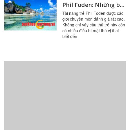
Phil Foden: Những bí
mật ít ai biết
Tài năng trẻ Phil Foden được các
giới chuyên môn đánh giá rất cao.
Không chỉ vậy cầu thủ trẻ này còn
có nhiều điều bí mật thú vị ít ai
biết đến