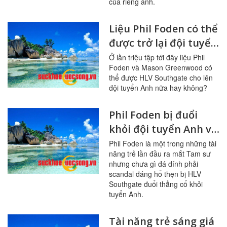
của riêng anh.
Liệu Phil Foden có thể
được trở lại đội tuyển
Anh sau scandal dắt
Ở lần triệu tập tới đây liệu Phil
Foden và Mason Greenwood có
gái?
thể được HLV Southgate cho lên
đội tuyển Anh nữa hay không?
Phil Foden bị đuổi
khỏi đội tuyển Anh vì
sao?
Phil Foden là một trong những tài
năng trẻ lần đầu ra mắt Tam sư
nhưng chưa gì đá dính phải
scandal đáng hổ thẹn bị HLV
Southgate đuổi thẳng cổ khỏi
tuyển Anh.
Tài năng trẻ sáng giá