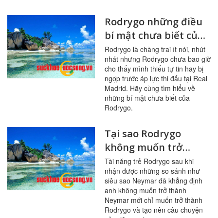
Rodrygo những điều
bí mật chưa biết của
tài năng trẻ bóng đá
Rodrygo là chàng trai ít nói, nhút
nhát nhưng Rodrygo chưa bao giờ
thế giới
cho thấy mình thiếu tự tin hay bị
ngợp trước áp lực thi đấu tại Real
Madrid. Hãy cùng tìm hiểu về
những bí mật chưa biết của
Rodrygo.
Tại sao Rodrygo
không muốn trở
thành Neymar mới?
Tài năng trẻ Rodrygo sau khi
nhận được những so sánh như
siêu sao Neymar đã khẳng định
anh không muốn trở thành
Neymar mới chỉ muốn trở thành
Rodrygo và tạo nên câu chuyện