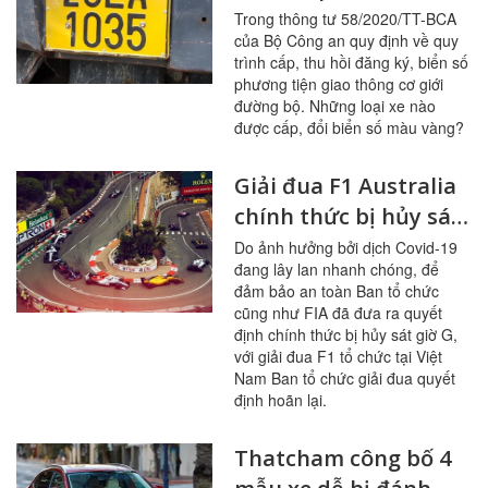
màu vàng từ 1/8/2020
Trong thông tư 58/2020/TT-BCA
của Bộ Công an quy định về quy
trình cấp, thu hồi đăng ký, biển số
phương tiện giao thông cơ giới
đường bộ. Những loại xe nào
được cấp, đổi biển số màu vàng?
Giải đua F1 Australia
chính thức bị hủy sát
giờ G, hoãn chặng
Do ảnh hưởng bởi dịch Covid-19
đang lây lan nhanh chóng, để
đua F1 Hà Nội
đảm bảo an toàn Ban tổ chức
cũng như FIA đã đưa ra quyết
định chính thức bị hủy sát giờ G,
với giải đua F1 tổ chức tại Việt
Nam Ban tổ chức giải đua quyết
định hoãn lại.
Thatcham công bố 4