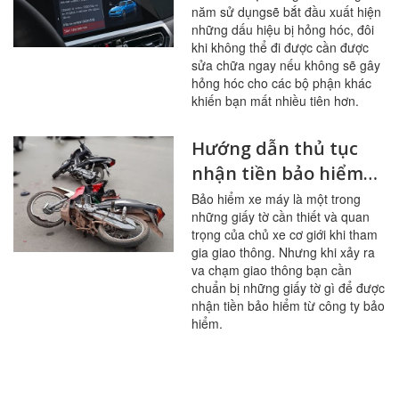
năm sử dụngsẽ bắt đầu xuất hiện
miễn dịch
những dấu hiệu bị hỏng hóc, đôi
khi không thể đi được cần được
sửa chữa ngay nếu không sẽ gây
hỏng hóc cho các bộ phận khác
khiến bạn mất nhiều tiên hơn.
Hướng dẫn thủ tục
nhận tiền bảo hiểm
xe máy khi bị tai nạn
Bảo hiểm xe máy là một trong
những giấy tờ cần thiết và quan
trọng của chủ xe cơ giới khi tham
gia giao thông. Nhưng khi xảy ra
va chạm giao thông bạn cần
chuẩn bị những giấy tờ gì để được
nhận tiền bảo hiểm từ công ty bảo
hiểm.