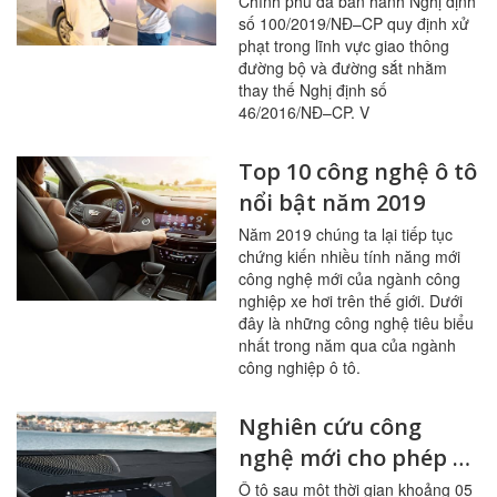
Chính phủ đã ban hành Nghị định
mức xử phạt?
số 100/2019/NĐ–CP quy định xử
phạt trong lĩnh vực giao thông
đường bộ và đường sắt nhằm
thay thế Nghị định số
46/2016/NĐ–CP. V
Top 10 công nghệ ô tô
nổi bật năm 2019
Năm 2019 chúng ta lại tiếp tục
chứng kiến nhiều tính năng mới
công nghệ mới của ngành công
nghiệp xe hơi trên thế giới. Dưới
đây là những công nghệ tiêu biểu
nhất trong năm qua của ngành
công nghiệp ô tô.
Nghiên cứu công
nghệ mới cho phép ô
tô có khả năng tự
Ô tô sau một thời gian khoảng 05