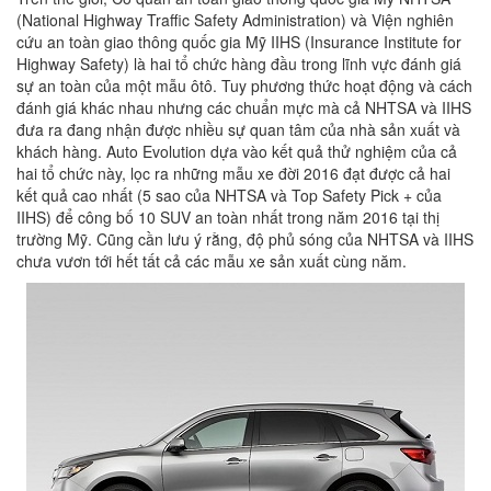
(National Highway Traffic Safety Administration) và Viện nghiên
cứu an toàn giao thông quốc gia Mỹ IIHS (Insurance Institute for
Highway Safety) là hai tổ chức hàng đầu trong lĩnh vực đánh giá
sự an toàn của một mẫu ôtô. Tuy phương thức hoạt động và cách
đánh giá khác nhau nhưng các chuẩn mực mà cả NHTSA và IIHS
đưa ra đang nhận được nhiều sự quan tâm của nhà sản xuất và
khách hàng. Auto Evolution dựa vào kết quả thử nghiệm của cả
hai tổ chức này, lọc ra những mẫu xe đời 2016 đạt được cả hai
kết quả cao nhất (5 sao của NHTSA và Top Safety Pick + của
IIHS) để công bố 10 SUV an toàn nhất trong năm 2016 tại thị
trường Mỹ. Cũng cần lưu ý rằng, độ phủ sóng của NHTSA và IIHS
chưa vươn tới hết tất cả các mẫu xe sản xuất cùng năm.