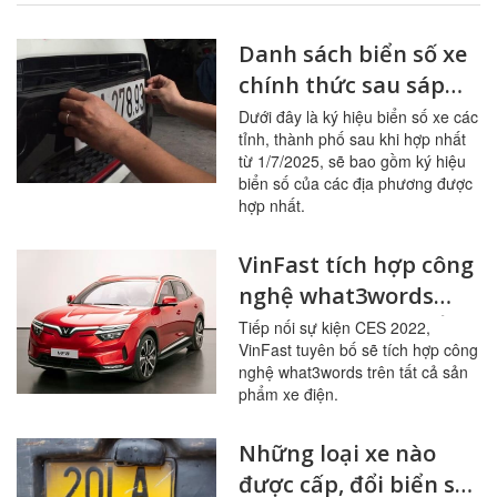
Danh sách biển số xe
chính thức sau sáp
nhập của các tỉnh,
Dưới đây là ký hiệu biển số xe các
tỉnh, thành phố sau khi hợp nhất
thành phố từ 1/7/2025
từ 1/7/2025, sẽ bao gồm ký hiệu
biển số của các địa phương được
hợp nhất.
VinFast tích hợp công
nghệ what3words
trên tất cả sản phẩm
Tiếp nối sự kiện CES 2022,
VinFast tuyên bố sẽ tích hợp công
xe điện
nghệ what3words trên tất cả sản
phẩm xe điện.
Những loại xe nào
được cấp, đổi biển số