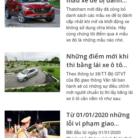
mẫu xe dễ bị đánh
cắp
Thatcham mới đây đã công bố
danh sách các mẫu xe dễ bị đánh
cắp nhất khi mở và khởi động xe
không sử dụng chìa khóa. Hãy
cùng chúng tôi điểm qua 4 mẫu
xe đó là những mẫu nào nhé.
Những điểm mới khi
thi bằng lái xe ô tô
năm 2020
Theo thông tư 38/TT-Bộ GTVT
của Bộ giao thông Vận tải ban
hành sẽ có những sự điều chỉnh
mới người chuẩn bị thi lấy bằng lái
xe ô tô cần nắm rõ như sau:
Từ 01/01/2020 những
lỗi vi phạm giao
thông nào sẽ bị tăng
Bắt đầu từ ngày 01/01/2020