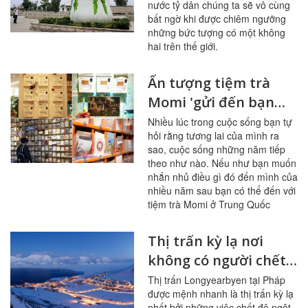
nước tỷ dân chúng ta sẽ vô cùng
bất ngờ khi được chiêm ngưỡng
những bức tượng có một không
hai trên thế giới.
Ấn tượng tiệm trà
Momi 'gửi đến bạn
của tương lai' ở Trung
Nhiều lúc trong cuộc sống bạn tự
hỏi rằng tương lai của mình ra
Quốc
sao, cuộc sống những năm tiếp
theo như nào. Nếu như bạn muốn
nhắn nhủ điều gì đó đến mình của
nhiều năm sau bạn có thể đến với
tiệm trà Momi ở Trung Quốc
Thị trấn kỳ lạ nơi
không có người chết,
người thất nghiệp
Thị trấn Longyearbyen tại Pháp
được mệnh nhanh là thị trấn kỳ lạ
nhất bởi những việc chết độ ngột