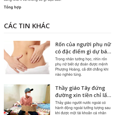
Tổng hợp
CÁC TIN KHÁC
Rốn của người phụ nữ
có đặc điểm gì dự báo
vận mệnh cực tốt
Trong nhân tướng học, nhìn rốn
phụ nữ biết dự đoán được mệnh
Phượng Hoàng, cả đời chẳng khi
nào nghèo túng.
Thầy giáo Tây đứng
đường xin tiền chỉ lấy
đủ tiền trọ, trả nợ cũ,
Thầy giáo người nước ngoài có
hành động ngoài tưởng tượng sau
quyên lại 36,3 triệu
khi được một tài khoản cá nhân