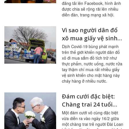
đồng
đăng tải lên Facebook, hình ảnh
được chia sẻ rộng rãi lên nhiều
diễn đàn, trang mạng xã hội.
Vì sao người dân đổ
xô mua giấy vệ sinh
trong đợt dịch Covid-
Dịch Covid-19 bùng phát mạnh
trên thế giới khiến người dân đổ
19
xô đi mua sắm đồ tích trữ như
thực phẩm, nước uống, nước rửa
tay thậm chí mua rất nhiều giấy
vệ sinh khiến cho mặt hàng này
cháy hàng ở nhiều nước.
Đám cưới đặc biệt:
Chàng trai 24 tuổi
hạnh phúc kết hôn
Một đám cưới vô cùng đặc biệt
vừa diễn ra vào ngày 16/2 giữa
với cụ ông người Anh
một chàng trai trẻ người Đài Loan
75 tuổi