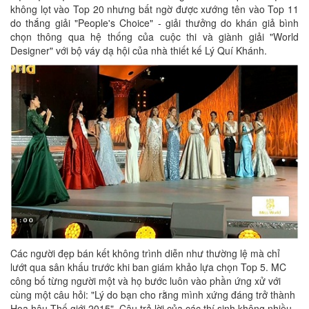
không lọt vào Top 20 nhưng bất ngờ được xướng tên vào Top 11
do thắng giải "People's Choice" - giải thưởng do khán giả bình
chọn thông qua hệ thống của cuộc thi và giành giải "World
Designer" với bộ váy dạ hội của nhà thiết kế Lý Quí Khánh.
Các người đẹp bán kết không trình diễn như thường lệ mà chỉ
lướt qua sân khấu trước khi ban giám khảo lựa chọn Top 5. MC
công bố từng người một và họ bước luôn vào phần ứng xử với
cùng một câu hỏi: "Lý do bạn cho rằng mình xứng đáng trở thành
Hoa hậu Thế giới 2015". Câu trả lời của các thí sinh không nhiều