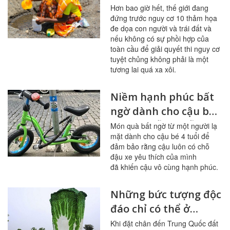
người và trái đất
Hơn bao giờ hết, thế giới đang
đứng trước nguy cơ 10 thảm họa
đe dọa con người và trái đất và
nếu không có sự phồi hợp của
toàn cầu để giải quyết thi nguy cơ
tuyệt chủng không phải là một
tương lai quá xa xôi.
Niềm hạnh phúc bất
ngờ dành cho cậu bé
sau khi đỗ xe mỗi
Món quà bất ngờ từ một người lạ
mặt dành cho cậu bé 4 tuổi để
ngày tại cùng một cột
đảm bảo rằng cậu luôn có chỗ
đèn
đậu xe yêu thích của mình
đã khiến cậu vô cùng hạnh phúc.
Những bức tượng độc
đáo chỉ có thể ở
Trung Quốc
Khi đặt chân đến Trung Quốc đất