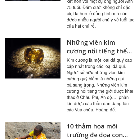
kết hôn với một cụ ông người Anh
75 tuổi. Đám cưới không chỉ đặc
biệt là hôn lễ đồng tính mà còn
được nhiều người chú ý về tuổi tác
của hai chú rể.
Những viên kim
cương nổi tiếng thế
giới
Kim cương là một loại đá quý cao
cấp nhất trong các loại đá quí.
Người sở hữu những viên kim
cương quý hiếm là những quí
bà sang trọng. Những viên kim
cương nổi tiếng thế giới được khai
thác ở Châu Phi, Ấn độ… phần
lớn được các thần dân dâng lên
các Vua chúa, Hoàng đế.
10 thảm họa môi
trường đe dọa con