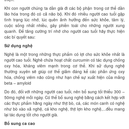
Khi con người chúng ta dần già đi các bộ phận trong cơ thể dần
lão hóa trong đó có cả não bộ. Khi đó nhiều người cao tuổi gặp
tình trạng lúc nhớ, lúc quên ảnh hưởng đến sức khỏe, tâm lý,
cuộc sống nhất nhiều, gây phiền toái cho những người xung
quanh. Để tăng cường trí nhớ cho người cao tuổi hãy thực hiện
các bí quyết sau:
Sử dụng nghệ
Nghệ là một trong những thực phẩm có lợi cho sức khỏe nhất là
người cao tuổi. Nghê chứa hoạt chất curcumin có tác dụng chống
oxy hóa, kháng viêm mạnh trong cơ thể. Khi sử dụng nghệ
thường xuyên sẽ giúp cơ thể giảm đáng kể các phản ứng oxy
hóa, chống viêm não cũng như hạn chế sự xuất hiện của mảng
beta – amyloid
Do đó, đối với những người cao tuổi, nên bổ sung tối thiểu 300 –
50mg nghệ mỗi ngày. Có thể bổ sung nghệ bằng cách kết hợp với
các thực phẩm hằng ngày như thịt bò, cá, các món canh có nghệ
như bò xào xả nghệ, cá kho nghệ, thịt lợn kho nghệ,...đều mang
lại tác dụng tốt cho người già.
Bổ sung ca cao