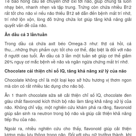
Tế bào hồng cầu sẽ chuyên chở oxi tới não, giúp chúng ta luôn
nhạy bén, nhanh nhẹn và tập trung. Trứng còn chứa nhiều B12
rất tốt cho não vì nếu não thiếu B12 sẽ dẫn đến bệnh mất trí nhớ,
trí nhớ lộn xộn, lòng đỏ trứng chứa Iot giúp tăng khả năng giải
quyết vấn đề của não.
Ăn dầu cá 3 lần/tuần
Trong dầu cá chứa axit béo Omega-3 như: thịt cá hồi, cá
thu,...những thực phẩm cực tốt cho cơ thể, đặc biệt là đối với não
ở người cao tuổi. Ăn dầu cá 3 lần một tuần sẽ giúp cơ thể giảm
26% nguy cơ mắc bệnh về não và ngăn ngừa chứng mất trí nhớ.
Chocolate cải thiện chỉ số IQ, tăng khả năng xử lý của não
Chocolate không chỉ là một loại kẹo sở hữu hương vị thơm ngon
mà còn có rất nhiều tác dụng cho não bộ.
Ăn 1 thanh chocolate sữa sẽ cải thiện chỉ số IQ, chocolate đen
giàu chất flavonoid kích thích bộ não làm tăng khả năng xử lý của
não. Không chỉ vậy, một nghiên cứu khám phá ra rằng, flavonoid
giúp sản sinh ra neutron trong bộ não và giúp cải thiện khả năng
tiếp thu của não.
Ngoài ra, nhiều nghiên cứu cho thấy, flavonoid giúp cải thiện
lượng máu lưu thông trong não. Đối với phụ nữ trưởng thành, khi