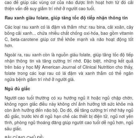
cao để giúp các vùng cơ của não được linh hoạt hơn từ đó cải
thiện vấn đề suy giảm trí nhớ ở người cao tuổi.
Rau xanh giàu folate, giúp tăng tốc độ tiếp nhận thông tin
Các loại rau xanh có lá đậm và thẫm như: rau bina, cải xoăn, cây
bông cải xanh... chứa nhiều chất chống oxi-hóa, bao gồm vitamin
C, beta-carotene giúp cơ thể khỏe mạnh và não hoạt động tốt
hơn.
Ngoài ra, rau xanh còn là nguồn giàu folate, giúp tăng tốc độ tiếp
nhận thông tin và tăng cường trí nhớ. Đặc biệt, những kết quả
trên báo y học Mỹ American Journal of Clinical Nutrition cho thấy,
folate trong các loại rau có lá đậm và xanh thẫm có thể ngăn
ngừa bệnh giảm trí nhớ ở người già.
Ngủ đủ giấc
Người cao tuổi thường có xu hướng ngủ ít hoặc ngủ chập chờn,
không ngon giấc điều này không chỉ ảnh hưởng tới sức khỏe mà
còn ảnh hưởng đến não bộ. Do đó, để tăng cường trí nhớ hãy ngủ
đủ giấc, trước khi đi ngủ hạn chế các thiết bị điện tử, ngủ nơi yên
tĩnh, phòng ngủ thoáng đãng giúp người cao tuổi dễ ngủ hơn, ngủ
sâu giấc.
BÀI CÙNG CHỦ ĐỀ: