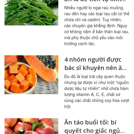
loại nặng
Nhiều người lo ngại rau muống,
rau dền hay các loại rau cải có thể
chứa chì và cadimi. Tuy nhiên,
các chuyên gia khẳng định: Nguy
cơ không nằm ở bản thân loại rau,
mà phụ thuộc chủ yếu vào môi
trường canh tác.
4 nhóm người được
bác sĩ khuyên nên ăn
đu đủ thường xuyên
Đu đủ là loại trái cây quen thuộc
nhưng lại được ví như một "nguồn
dược liệu tự nhiên" nhờ chứa hàm
lượng vitamin A, C, E, chất xơ
cùng các chất chống oxy hóa vượt
trội.
Ăn táo buổi tối: bí
quyết cho giấc ngủ