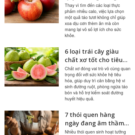
ngon, hệ tiêu hóa
Thay vì tìm đến các loại thực
phẩm nhiều calo, việc lựa chọn
khỏe mạnh
một quả táo tươi không chỉ giúp
xoa dịu cơn thèm ăn mà còn
mang lại vô số lợi ích cho sức
khỏe.
6 loại trái cây giàu
chất xơ tốt cho tiêu
hóa, đường huyết
Chất xơ đóng vai trò vô cùng quan
trọng đối với sức khỏe hệ tiêu
hóa, giúp duy trì cân bằng hệ vi
sinh đường ruột, phòng ngừa táo
bón và hỗ trợ kiểm soát đường
huyết hiệu quả.
7 thói quen hàng
ngày đang âm thầm
tàn phá đường ruột
Nhiều thói quen sinh hoạt tưởng