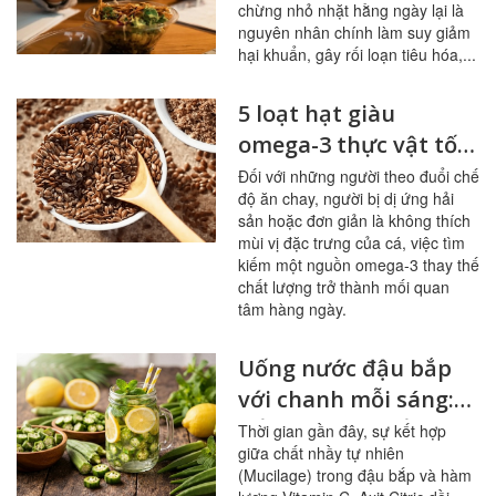
chừng nhỏ nhặt hằng ngày lại là
nguyên nhân chính làm suy giảm
hại khuẩn, gây rối loạn tiêu hóa,...
5 loạt hạt giàu
omega-3 thực vật tốt
nhất cho người ít ăn
Đối với những người theo đuổi chế
độ ăn chay, người bị dị ứng hải
cá
sản hoặc đơn giản là không thích
mùi vị đặc trưng của cá, việc tìm
kiếm một nguồn omega-3 thay thế
chất lượng trở thành mối quan
tâm hàng ngày.
Uống nước đậu bắp
với chanh mỗi sáng:
bổ mạch máu, ổn
Thời gian gần đây, sự kết hợp
giữa chất nhầy tự nhiên
đường huyết
(Mucilage) trong đậu bắp và hàm