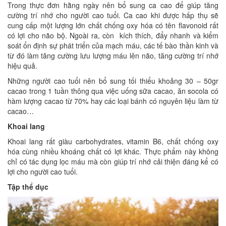
Trong thực đơn hằng ngày nên bổ sung ca cao để giúp tăng
cường trí nhớ cho người cao tuổi. Ca cao khi được hấp thụ sẽ
cung cấp một lượng lớn chất chống oxy hóa có tên flavonoid rất
có lợi cho não bộ. Ngoài ra, còn kích thích, đẩy nhanh và kiểm
soát ổn định sự phát triển của mạch máu, các tế bào thần kinh và
từ đó làm tăng cường lưu lượng máu lên não, tăng cường trí nhớ
hiệu quả.
Những người cao tuổi nên bổ sung tối thiểu khoảng 30 – 50gr
cacao trong 1 tuần thông qua việc uống sữa cacao, ăn socola có
hàm lượng cacao từ 70% hay các loại bánh có nguyên liệu làm từ
cacao…
Khoai lang
Khoai lang rất giàu carbohydrates, vitamin B6, chất chống oxy
hóa cùng nhiều khoáng chất có lợi khác. Thực phẩm này không
chỉ có tác dụng lọc máu mà còn giúp trí nhớ cải thiện đáng kể có
lợi cho người cao tuổi.
Tập thể dục