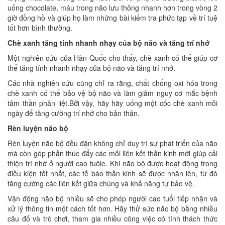
uống chocolate, máu trong não lưu thông nhanh hơn trong vòng 2
giờ đồng hồ và giúp họ làm những bài kiểm tra phức tạp về trí tuệ
tốt hơn bình thường.
Chè xanh tăng tính nhanh nhạy của bộ não và tăng trí nhớ
Một nghiên cứu của Hàn Quốc cho thấy, chè xanh có thể giúp cơ
thể tăng tính nhanh nhạy của bộ não và tăng trí nhớ.
Các nhà nghiên cứu cũng chỉ ra rằng, chất chống oxi hóa trong
chè xanh có thể bảo vệ bộ não và làm giảm nguy cơ mắc bệnh
tâm thần phân liệt.Bởi vậy, hãy hãy uống một cốc chè xanh mỗi
ngày để tăng cường trí nhớ cho bản thân.
Rèn luyện não bộ
Rèn luyện não bộ đều đặn không chỉ duy trì sự phát triển của não
mà còn góp phần thúc đẩy các mối liên kết thần kinh mới giúp cải
thiện trí nhớ ở người cao tuôie. Khi não bộ được hoạt động trong
điều kiện tốt nhất, các tế bào thần kinh sẽ được nhân lên, từ đó
tăng cường các liên kết giữa chúng và khả năng tự bảo vệ.
Vận động não bộ nhiều sẽ cho phép người cao tuổi tiếp nhận và
xử lý thông tin một cách tốt hơn. Hãy thử sức não bộ bằng nhiều
câu đố và trò chơi, tham gia nhiều công việc có tính thách thức