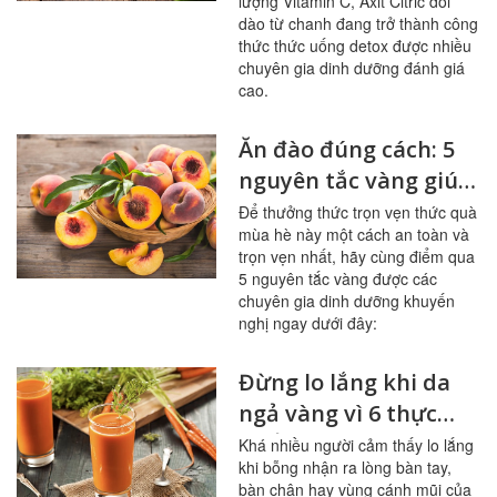
lượng Vitamin C, Axit Citric dồi
dào từ chanh đang trở thành công
thức thức uống detox được nhiều
chuyên gia dinh dưỡng đánh giá
cao.
Ăn đào đúng cách: 5
nguyên tắc vàng giúp
sạch mạch máu,
Để thưởng thức trọn vẹn thức quà
mùa hè này một cách an toàn và
tránh ngộ độc
trọn vẹn nhất, hãy cùng điểm qua
5 nguyên tắc vàng được các
chuyên gia dinh dưỡng khuyến
nghị ngay dưới đây:
Đừng lo lắng khi da
ngả vàng vì 6 thực
phẩm này
Khá nhiều người cảm thấy lo lắng
khi bỗng nhận ra lòng bàn tay,
bàn chân hay vùng cánh mũi của