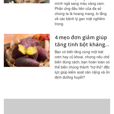
mình ngả sang màu vàng cam.
Phản ứng đầu tiên của đa số
chúng ta là hoang mang, lo lắng
về các bệnh lý gan mật nghiêm
trọng.
4 mẹo đơn giảm giúp
tăng tinh bột kháng
trong bữa ăn
Bạn có biết rằng cùng một bát
cơm hay củ khoai, nhưng nếu chế
biến đúng cách, bạn hoàn toàn có
thể biến chúng thành "trợ thủ" đắc
lực giúp kiểm soát cân nặng và ổn
định đường huyết?