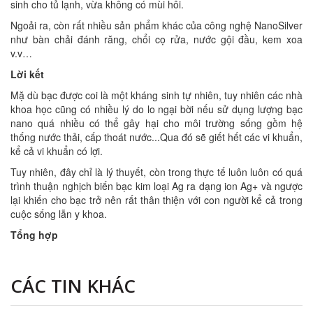
sinh cho tủ lạnh, vừa không có mùi hôi.
Ngoải ra, còn rất nhiều sản phẩm khác của công nghệ NanoSilver
như bàn chải đánh răng, chổi cọ rửa, nước gội đầu, kem xoa
v.v…
Lời kết
Mặ dù bạc được coi là một kháng sinh tự nhiên, tuy nhiên các nhà
khoa học cũng có nhiều lý do lo ngại bời nếu sử dụng lượng bạc
nano quá nhiều có thể gây hại cho môi trường sống gồm hệ
thống nước thải, cấp thoát nước...Qua đó sẽ giết hết các vi khuẩn,
kể cả vi khuẩn có lợi.
Tuy nhiên, đây chỉ là lý thuyết, còn trong thực tế luôn luôn có quá
trình thuận nghịch biến bạc kim loại Ag ra dạng ion Ag+ và ngược
lại khiến cho bạc trở nên rất thân thiện với con người kể cả trong
cuộc sống lẫn y khoa.
Tổng hợp
CÁC TIN KHÁC