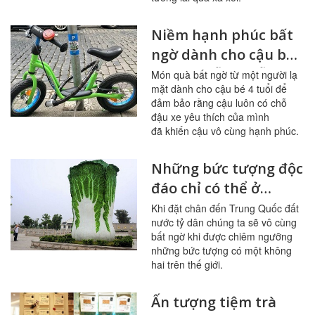
Niềm hạnh phúc bất
ngờ dành cho cậu bé
sau khi đỗ xe mỗi
Món quà bất ngờ từ một người lạ
mặt dành cho cậu bé 4 tuổi để
ngày tại cùng một cột
đảm bảo rằng cậu luôn có chỗ
đèn
đậu xe yêu thích của mình
đã khiến cậu vô cùng hạnh phúc.
Những bức tượng độc
đáo chỉ có thể ở
Trung Quốc
Khi đặt chân đến Trung Quốc đất
nước tỷ dân chúng ta sẽ vô cùng
bất ngờ khi được chiêm ngưỡng
những bức tượng có một không
hai trên thế giới.
Ấn tượng tiệm trà