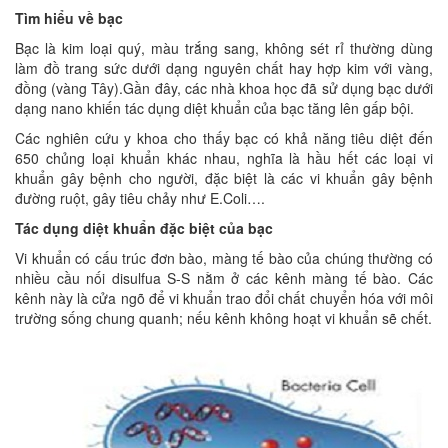
Tìm hiểu về bạc
Bạc là kim loại quý, màu trắng sang, không sét rỉ thường dùng
làm đồ trang sức dưới dạng nguyên chất hay hợp kim với vàng,
đồng (vàng Tây).Gần đây, các nhà khoa học đã sử dụng bạc dưới
dạng nano khiến tác dụng diệt khuẩn của bạc tăng lên gấp bội.
Các nghiên cứu y khoa cho thấy bạc có khả năng tiêu diệt đến
650 chủng loại khuẩn khác nhau, nghĩa là hầu hết các loại vi
khuẩn gây bệnh cho người, đặc biệt là các vi khuẩn gây bệnh
đường ruột, gây tiêu chảy như E.Coli….
Tác dụng diệt khuẩn đặc biệt của bạc
Vi khuẩn có cấu trúc đơn bào, màng tế bào của chúng thường có
nhiều cầu nối disulfua S-S nằm ở các kênh màng tế bào. Các
kênh này là cửa ngõ để vi khuẩn trao đổi chất chuyển hóa với môi
trường sống chung quanh; nếu kênh không hoạt vi khuẩn sẽ chết.