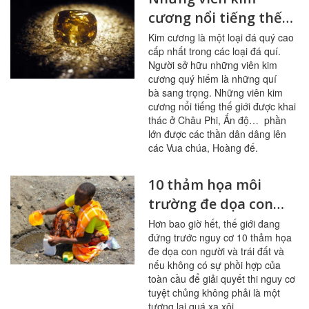
cương nổi tiếng thế
giới
Kim cương là một loại đá quý cao
cấp nhất trong các loại đá quí.
Người sở hữu những viên kim
cương quý hiếm là những quí
bà sang trọng. Những viên kim
cương nổi tiếng thế giới được khai
thác ở Châu Phi, Ấn độ… phần
lớn được các thần dân dâng lên
các Vua chúa, Hoàng đế.
10 thảm họa môi
trường đe dọa con
người và trái đất
Hơn bao giờ hết, thế giới đang
đứng trước nguy cơ 10 thảm họa
đe dọa con người và trái đất và
nếu không có sự phồi hợp của
toàn cầu để giải quyết thi nguy cơ
tuyệt chủng không phải là một
tương lai quá xa xôi.