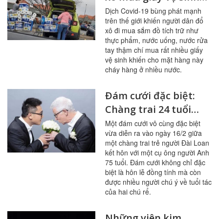
trong đợt dịch Covid-
Dịch Covid-19 bùng phát mạnh
trên thế giới khiến người dân đổ
19
xô đi mua sắm đồ tích trữ như
thực phẩm, nước uống, nước rửa
tay thậm chí mua rất nhiều giấy
vệ sinh khiến cho mặt hàng này
cháy hàng ở nhiều nước.
Đám cưới đặc biệt:
Chàng trai 24 tuổi
hạnh phúc kết hôn
Một đám cưới vô cùng đặc biệt
vừa diễn ra vào ngày 16/2 giữa
với cụ ông người Anh
một chàng trai trẻ người Đài Loan
75 tuổi
kết hôn với một cụ ông người Anh
75 tuổi. Đám cưới không chỉ đặc
biệt là hôn lễ đồng tính mà còn
được nhiều người chú ý về tuổi tác
của hai chú rể.
Những viên kim