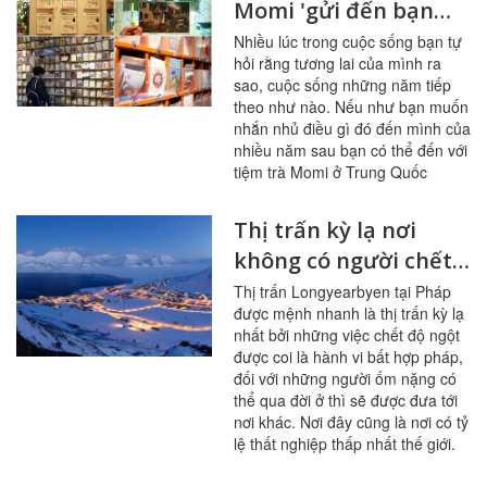
Momi 'gửi đến bạn
của tương lai' ở Trung
Nhiều lúc trong cuộc sống bạn tự
hỏi rằng tương lai của mình ra
Quốc
sao, cuộc sống những năm tiếp
theo như nào. Nếu như bạn muốn
nhắn nhủ điều gì đó đến mình của
nhiều năm sau bạn có thể đến với
tiệm trà Momi ở Trung Quốc
Thị trấn kỳ lạ nơi
không có người chết,
người thất nghiệp
Thị trấn Longyearbyen tại Pháp
được mệnh nhanh là thị trấn kỳ lạ
nhất bởi những việc chết độ ngột
được coi là hành vi bất hợp pháp,
đối với những người ốm nặng có
thể qua đời ở thì sẽ được đưa tới
nơi khác. Nơi đây cũng là nơi có tỷ
lệ thất nghiệp thấp nhất thế giới.