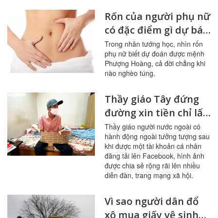
Rốn của người phụ nữ
có đặc điểm gì dự báo
vận mệnh cực tốt
Trong nhân tướng học, nhìn rốn
phụ nữ biết dự đoán được mệnh
Phượng Hoàng, cả đời chẳng khi
nào nghèo túng.
Thầy giáo Tây đứng
đường xin tiền chỉ lấy
đủ tiền trọ, trả nợ cũ,
Thầy giáo người nước ngoài có
hành động ngoài tưởng tượng sau
quyên lại 36,3 triệu
khi được một tài khoản cá nhân
đồng
đăng tải lên Facebook, hình ảnh
được chia sẻ rộng rãi lên nhiều
diễn đàn, trang mạng xã hội.
Vì sao người dân đổ
xô mua giấy vệ sinh