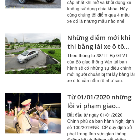
cắp nhất khi mở và khởi động xe
không sử dụng chìa khóa. Hãy
cùng chúng tôi điểm qua 4 mẫu
xe đó là những mẫu nào nhé.
Những điểm mới khi
thi bằng lái xe ô tô
năm 2020
Theo thông tư 38/TT-Bộ GTVT
của Bộ giao thông Vận tải ban
hành sẽ có những sự điều chỉnh
mới người chuẩn bị thi lấy bằng lái
xe ô tô cần nắm rõ như sau:
Từ 01/01/2020 những
lỗi vi phạm giao
thông nào sẽ bị tăng
Bắt đầu từ ngày 01/01/2020
Chính phủ đã ban hành Nghị định
mức xử phạt?
số 100/2019/NĐ–CP quy định xử
phạt trong lĩnh vực giao thông
đường bộ và đường sắt nhằm