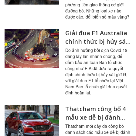
phương tiện giao thông cơ giới
đường bộ. Những loại xe nào
được cấp, đổi biển số màu vàng?
Giải đua F1 Australia
chính thức bị hủy sát
giờ G, hoãn chặng
Do ảnh hưởng bởi dịch Covid-19
đang lây lan nhanh chóng, để
đua F1 Hà Nội
đảm bảo an toàn Ban tổ chức
cũng như FIA đã đưa ra quyết
định chính thức bị hủy sát giờ G,
với giải đua F1 tổ chức tại Việt
Nam Ban tổ chức giải đua quyết
định hoãn lại.
Thatcham công bố 4
mẫu xe dễ bị đánh
cắp
Thatcham mới đây đã công bố
danh sách các mẫu xe dễ bị đánh