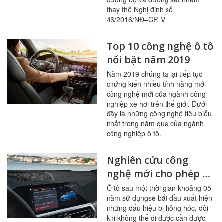
thay thế Nghị định số
46/2016/NĐ–CP. V
Top 10 công nghệ ô tô
nổi bật năm 2019
Năm 2019 chúng ta lại tiếp tục
chứng kiến nhiều tính năng mới
công nghệ mới của ngành công
nghiệp xe hơi trên thế giới. Dưới
đây là những công nghệ tiêu biểu
nhất trong năm qua của ngành
công nghiệp ô tô.
Nghiên cứu công
nghệ mới cho phép ô
tô có khả năng tự
Ô tô sau một thời gian khoảng 05
năm sử dụngsẽ bắt đầu xuất hiện
miễn dịch
những dấu hiệu bị hỏng hóc, đôi
khi không thể đi được cần được