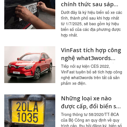
chính thức sau sáp
nhập của các tỉnh,
Dưới đây là ký hiệu biển số xe các
tỉnh, thành phố sau khi hợp nhất
thành phố từ 1/7/2025
từ 1/7/2025, sẽ bao gồm ký hiệu
biển số của các địa phương được
hợp nhất.
VinFast tích hợp công
nghệ what3words
trên tất cả sản phẩm
Tiếp nối sự kiện CES 2022,
VinFast tuyên bố sẽ tích hợp công
xe điện
nghệ what3words trên tất cả sản
phẩm xe điện.
Những loại xe nào
được cấp, đổi biển số
màu vàng từ 1/8/2020
Trong thông tư 58/2020/TT-BCA
của Bộ Công an quy định về quy
trình cấp, thu hồi đăng ký, biển số