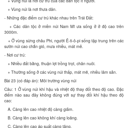
+ Vùng núi là nơi cư trú của các dân tộc ít người.
+ Vùng núi là nơi thưa dân.
- Những đặc điểm cư trú khác nhau trên Trái Đất:
+ Các dân tộc ở miền núi Nam Mĩ ưa sống ở ở độ cao trên
3000m.
+ Ở vùng sừng châu Phi, người Ê-ti-ô-pi sống tập trung trên các
sườn núi cao chắn gió, mưa nhiều, mát mẻ.
- Nơi cư trú:
+ Nhiều đất bằng, thuận lợi trồng trọt, chăn nuôi.
+ Thường sống ở các vùng núi thấp, mát mẽ, nhiều lâm sản.
Bài 23 (có đáp án): Môi trường vùng núi
Câu: 1 Ở vùng núi khí hậu và nhiệt độ thay đổi theo độ cao. Đặc
điểm nào sau đây không đúng với sự thay đổi khí hậu theo độ
cao:
A. Càng lên cao nhiệt độ càng giảm.
B. Càng lên cao không khí càng loãng.
C. Càng lên cao áp suất càng tăng.