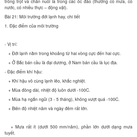
trồng trọt và chăn nuôi là trong các ốc đảo (thường có mưa, có
nước, có nhiều thực – động vật).
Bài 21: Môi trường đới lạnh hay, chi tiết
1. Đặc điểm của môi trường
- Vị trí:
+ Đới lạnh nằm trong khoảng từ hai vòng cực đến hai cực.
+ Ở Bắc bán cầu là đại dương, ở Nam bán cầu là lục địa.
- Đặc điểm khí hậu:
+ Khí hậu vô cùng lạnh lẽo, khắc nghiệt.
+ Mùa đông dài, nhiệt độ luôn dưới -100C.
+ Mùa hạ ngắn ngủi (3 - 5 tháng), không vượt quá -100C.
+ Biên độ nhiệt năm và ngày đêm rất lớn.
+ Mưa rất ít (dưới 500 mm/năm), phần lớn dưới dạng mưa
tuyết.