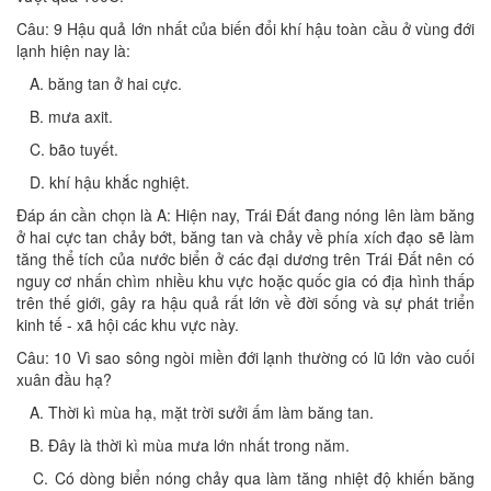
Câu: 9 Hậu quả lớn nhất của biến đổi khí hậu toàn cầu ở vùng đới
lạnh hiện nay là:
A. băng tan ở hai cực.
B. mưa axit.
C. bão tuyết.
D. khí hậu khắc nghiệt.
Đáp án cần chọn là A: Hiện nay, Trái Đất đang nóng lên làm băng
ở hai cực tan chảy bớt, băng tan và chảy về phía xích đạo sẽ làm
tăng thể tích của nước biển ở các đại dương trên Trái Đất nên có
nguy cơ nhấn chìm nhiều khu vực hoặc quốc gia có địa hình thấp
trên thế giới, gây ra hậu quả rất lớn về đời sống và sự phát triển
kinh tế - xã hội các khu vực này.
Câu: 10 Vì sao sông ngòi miền đới lạnh thường có lũ lớn vào cuối
xuân đầu hạ?
A. Thời kì mùa hạ, mặt trời sưởi ấm làm băng tan.
B. Đây là thời kì mùa mưa lớn nhất trong năm.
C. Có dòng biển nóng chảy qua làm tăng nhiệt độ khiến băng