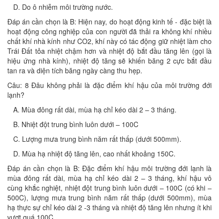
D. Do ô nhiễm môi trường nước.
Đáp án cần chọn là B: Hiện nay, do hoạt động kinh tế - đặc biệt là
hoạt động công nghiệp của con người đã thải ra không khí nhiều
chất khí nhà kính như CO2, khí này có tác động giữ nhiệt làm cho
Trái Đất tỏa nhiệt chậm hơn và nhiệt độ bắt đầu tăng lên (gọi là
hiệu ứng nhà kính), nhiệt độ tăng sẽ khiến băng 2 cực bắt đầu
tan ra và diện tích băng ngày càng thu hẹp.
Câu: 8 Đâu không phải là đặc điểm khí hậu của môi trường đới
lạnh?
A. Mùa đông rất dài, mùa hạ chỉ kéo dài 2 – 3 tháng.
B. Nhiệt đột trung bình luôn dưới – 100C
C. Lượng mưa trung bình năm rất thấp (dưới 500mm).
D. Mùa hạ nhiệt độ tăng lên, cao nhất khoảng 150C.
Đáp án cần chọn là B: Đặc điểm khí hậu môi trường đới lạnh là
mùa đông rất dài, mùa hạ chỉ kéo dài 2 – 3 tháng, khí hậu vô
cùng khắc nghiệt, nhiệt đột trung bình luôn dưới – 100C (có khi –
500C), lượng mưa trung bình năm rất thấp (dưới 500mm), mùa
hạ thực sự chỉ kéo dài 2 -3 tháng và nhiệt độ tăng lên nhưng ít khi
vượt quá 100C.