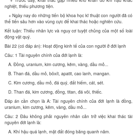
+ Trước đây, khai thác gặp nhiều khó khăn do khí hậu khắc
nghiệt, thiếu phương tiện.
+ Ngày nay do những tiến bộ khoa học kĩ thuật con người đã có
thể tiến sâu hơn vào vùng cực để khai thác hoặc nghiên cứu.
Kết luận: Thiếu nhân lực và nguy cơ tuyệt chủng của một số loài
động vật quý.
Bài 22 (có đáp án): Hoạt động kinh tế của con người ở đới lạnh
Câu: 1 Tài nguyên chính của đới lạnh là:
A. Đồng, uranium, kim cương, kẽm, vàng, dầu mỏ...
B. Than đá, dầu mỏ, bôxít, apatit, cao lanh, mangan.
C. Kim cương, dầu mỏ, đá quý, đất hiếm, cát, sét.
D. Than đá, kim cương, đồng, titan, đá vôi, thiếc.
Đáp án cần chọn là A: Tài nguyên chính của đới lạnh là đồng,
uranium, kim cương, kẽm, vàng, dầu mỏ...
Câu: 2 Đâu không phải nguyên nhân cản trở việc khai thác tài
nguyên đới lạnh là:
A. Khí hậu quá lạnh, mặt đất đóng băng quanh năm.