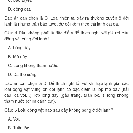
C. bão tuyết.
D. động đất.
Đáp án cần chọn là C: Loại thiên tai xảy ra thường xuyên ở đới
lạnh là những trận bão tuyết dữ dội kèm theo cái lạnh cắt da.
Câu: 4 Đâu không phải là đặc điểm để thích nghi với giá rét của
động vật vùng đới lạnh?
A. Lông dày.
B. Mỡ dày.
C. Lông không thấm nước.
D. Da thô cứng.
Đáp án cần chọn là D: Để thích nghi tốt với khí hậu lạnh giá, các
loài động vật vùng ôn đới lạnh có đặc điểm là lớp mỡ dày (hải
cẩu, cá voi…), lớp lông dày (gấu trắng, tuần lộc...), lông không
thấm nước (chim cánh cụt).
Câu: 5 Loài động vật nào sau đây không sống ở đới lạnh?
A. Voi.
B. Tuần lộc.