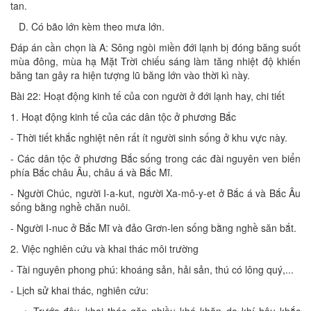
tan.
D. Có bão lớn kèm theo mưa lớn.
Đáp án cần chọn là A: Sông ngòi miền đới lạnh bị đóng băng suốt
mùa đông, mùa hạ Mặt Trời chiếu sáng làm tăng nhiệt độ khiến
băng tan gây ra hiện tượng lũ băng lớn vào thời kì này.
Bài 22: Hoạt động kinh tế của con người ở đới lạnh hay, chi tiết
1. Hoạt động kinh tế của các dân tộc ở phương Bắc
- Thời tiết khắc nghiệt nên rất ít người sinh sống ở khu vực này.
- Các dân tộc ở phương Bắc sống trong các đài nguyên ven biển
phía Bắc châu Âu, châu á và Bắc Mĩ.
- Người Chúc, người I-a-kut, người Xa-mô-y-et ở Bắc á và Bắc Âu
sống bằng nghề chăn nuôi.
- Người I-nuc ở Bắc Mĩ và đảo Grơn-len sống bằng nghề săn bắt.
2. Việc nghiên cứu và khai thác môi trường
- Tài nguyên phong phú: khoáng sản, hải sản, thú có lông quý,...
- Lịch sử khai thác, nghiên cứu: