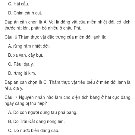
C. Hải cẩu.
D. Chim cánh cụt.
Đáp án cần chọn là A: Voi là động vật của miền nhiệt đới, có kích
thước rất lớn, phân bố nhiều ở châu Phi.
Câu: 6 Thảm thực vật đặc trưng của miền đới lạnh là:
A. rừng rậm nhiệt đới.
B. xa van, cây bụi.
C. Rêu, địa y.
D. rừng lá kim.
Đáp án cần chọn là C: Thảm thực vật tiêu biểu ở miền đới lạnh là
rêu, địa y.
Câu: 7 Nguyên nhân nào làm cho diện tích băng ở hai cực đang
ngày càng bị thu hẹp?
A. Do con người dùng tàu phá bang.
B. Do Trái Đất đang nóng lên.
C. Do nước biển dâng cao.